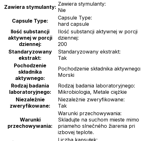
Zawiera stymulanty:
Zawiera stymulanty:
Nie
Capsule Type:
Capsule Type:
hard capsule
Ilość substancji
Ilość substancji aktywnej w porcji
aktywnej w porcji
dziennej:
dziennej:
200
Standaryzowany
Standaryzowany ekstrakt:
ekstrakt:
Tak
Pochodzenie
Pochodzenie składnika aktywnego
składnika
Morski
aktywnego:
Rodzaj badania
Rodzaj badania laboratoryjnego:
laboratoryjnego:
Mikrobiologia, Metale ciężkie
Niezależnie
Niezależnie zweryfikowane:
zweryfikowane:
Tak
Warunki przechowywania:
Warunki
Skladujte na suchom mieste mimo
przechowywania:
priameho slnečného žiarenia pri
izbovej teplote.
Liczba kapsułek: