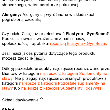
słonecznego, w temperaturze pokojowej.
Alergeny:
Alergeny są wyróżnione w składnikach
pogrubioną czcionką.
Czy udało Ci się już przetestować
Elastyna - GymBeam
?
Podziel się swoimi wrażeniami z nami i naszą
społecznością i opublikuj
recenzję
Elastyna - GymBeam
.
Jeśli masz jakieś pytania dotyczące tego produktu,
możesz zadać je
.
tutaj
Odkryj pozostałe produkty najczęściej recenzowane prze
klientów w kategorii
najlepsze z kategorii
Suplementy na
stawy
. Nie przegap najczęściej ocenianych produktów z
kategorii
najlepsze z kategorii
Pozostałe suplementy na
stawy
lub
najlepsze z kategorii
Suplementy i odżywki
Skład i dawkowanie
Skład