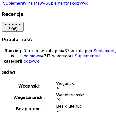
Suplementy na stawy
Suplementy i odżywki
Recenzje
5.0
(
6
)
Popularność
Ranking
Ranking w kategorii
#
37 w kategorii
Suplement
w
na stawy
#
717 w kategorii
Suplementy i
kategorii
odżywki
Skład
Wegański:
Wegański:
Wegetariański:
Wegetariański:
Bez glutenu:
Bez glutenu: