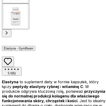
Elastyna - GymBeam
5.0
(
6
)
Elastyna
to suplement diety w formie kapsułek, który
łączy
peptydy elastyny rybnej
i
witaminę C
. W
produkcie odgrywa kluczową rolę, ponieważ
przyczynia
się do normalnej produkcji kolagenu dla właściwego
funkcjonowania skóry, chrząstek i kości
. Jest to idealny
suplement do dbania o ciało, doskonale wpisujący się w