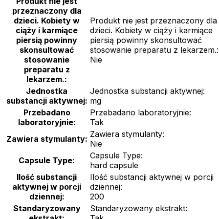
Produkt nie jest
przeznaczony dla
dzieci. Kobiety w
Produkt nie jest przeznaczony dla
ciąży i karmiące
dzieci. Kobiety w ciąży i karmiące
piersią powinny
piersią powinny skonsultować
skonsultować
stosowanie preparatu z lekarzem.:
stosowanie
Nie
preparatu z
lekarzem.:
Jednostka
Jednostka substancji aktywnej:
substancji aktywnej:
mg
Przebadano
Przebadano laboratoryjnie:
laboratoryjnie:
Tak
Zawiera stymulanty:
Zawiera stymulanty:
Nie
Capsule Type:
Capsule Type:
hard capsule
Ilość substancji
Ilość substancji aktywnej w porcji
aktywnej w porcji
dziennej:
dziennej:
200
Standaryzowany
Standaryzowany ekstrakt:
ekstrakt:
Tak