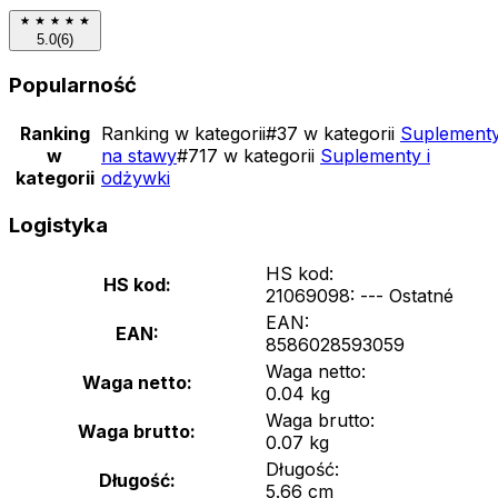
5.0
(
6
)
Popularność
Ranking
Ranking w kategorii
#
37 w kategorii
Suplement
w
na stawy
#
717 w kategorii
Suplementy i
kategorii
odżywki
Logistyka
HS kod:
HS kod:
21069098: --- Ostatné
EAN:
EAN:
8586028593059
Waga netto:
Waga netto:
0.04 kg
Waga brutto:
Waga brutto:
0.07 kg
Długość:
Długość:
5.66 cm