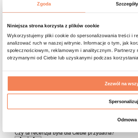
5
Zgoda
Szczegół
Średnia z 6 recenzji
(6 recenzji)
(0 recenzji)
Niniejsza strona korzysta z plików cookie
(0 recenzji)
Wykorzystujemy pliki cookie do spersonalizowania treści i 
(0 recenzji)
analizować ruch w naszej witrynie. Informacje o tym, jak k
(0 recenzji)
społecznościowym, reklamowym i analitycznym. Partnerzy m
Polskie recenzje (0)
Zweryfikowane zakupy (5)
otrzymanymi od Ciebie lub uzyskanymi podczas korzystania 
Pozytywnie (5)
Negatywnie (0)
Recenzje w innych krajach (6)
Zezwól na wszy
C.A.
Zweryfikowany zakup
Spersonalizu
26.07.2026
Odmowa
Moja skóra zaczyna już wyglądać lepiej.
Czy ta recenzja była dla Ciebie przydatna?