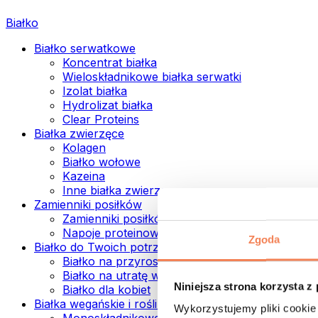
Białko
Białko serwatkowe
Koncentrat białka
Wieloskładnikowe białka serwatki
Izolat białka
Hydrolizat białka
Clear Proteins
Białka zwierzęce
Kolagen
Białko wołowe
Kazeina
Inne białka zwierzęce
Zamienniki posiłków
Zamienniki posiłków w proszku
Napoje proteinowe ready to drink
Zgoda
Białko do Twoich potrzeb
Białko na przyrost mięśni
Białko na utratę wagi
Niniejsza strona korzysta z
Białko dla kobiet
Białka wegańskie i roślinne
Wykorzystujemy pliki cookie 
Monoskładnikowe białka wegańskie