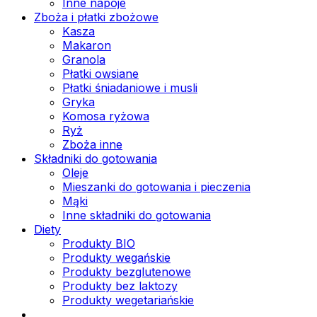
Inne napoje
Zboża i płatki zbożowe
Kasza
Makaron
Granola
Płatki owsiane
Płatki śniadaniowe i musli
Gryka
Komosa ryżowa
Ryż
Zboża inne
Składniki do gotowania
Oleje
Mieszanki do gotowania i pieczenia
Mąki
Inne składniki do gotowania
Diety
Produkty BIO
Produkty wegańskie
Produkty bezglutenowe
Produkty bez laktozy
Produkty wegetariańskie