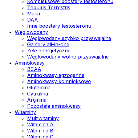
Kompleksowe boostery testosteronu
Tribulus Terrestris
Maca
DAA
Inne boostery testosteronu
Węglowodany
Węglowodany szybko przyswajalne
Gainery all-in-one
Żele energetyczne
Węglowodany wolno przyswajalne
Aminokwasy
BCAA
Aminokwasy egzogenne
Aminokwasy kompleksowe
Glutamina
Cytrulina
Arginina
Pozostałe aminokwasy
Witaminy
Multiwitaminy
Witamina A
Witamina B
Witamina C