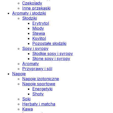
Czekolady
Inne przekąski
Aromaty i słodziki
Słodziki
Erytrytol
Miody
Stewia
Ksylitol
Pozostałe słodziki
Sosy i syropy
Słodkie sosy i syropy
Słone sosy i syropy
Aromaty
Przyprawy i sól
Napoje
Napoje izotoniczne
Napoje sportowe
Energetyki
Shoty
Soki
Herbaty i matcha
Kawa