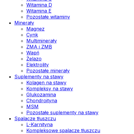
Witamina D
Witamina E
Pozostałe witaminy
Minerały
Magnez
Cynk
Multiminerały
ZMA i ZMB
Wapń
Żelazo
Elektrolity
Pozostałe minerały
Suplementy na stawy
Kolagen na stawy
Kompleksy na stawy
Glukozamina
Chondroityna
MSM
Pozostałe suplementy na stawy
Spalacze tłuszczu
L-Karnityna
Kompleksowe spalacze tłuszczu