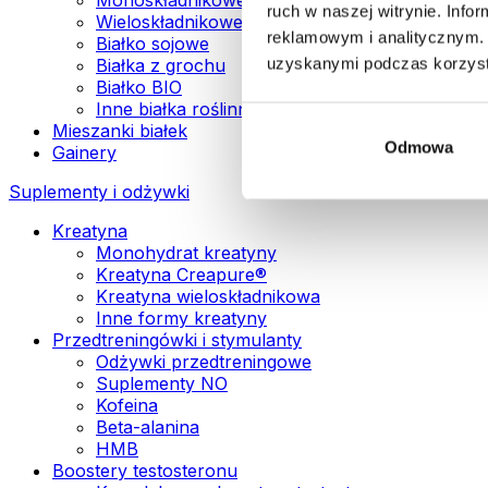
ruch w naszej witrynie. Inf
Wieloskładnikowe białka wegańskie
reklamowym i analitycznym. 
Białko sojowe
uzyskanymi podczas korzysta
Białka z grochu
Białko BIO
Inne białka roślinne
Mieszanki białek
Odmowa
Gainery
Suplementy i odżywki
Kreatyna
Monohydrat kreatyny
Kreatyna Creapure®
Kreatyna wieloskładnikowa
Inne formy kreatyny
Przedtreningówki i stymulanty
Odżywki przedtreningowe
Suplementy NO
Kofeina
Beta-alanina
HMB
Boostery testosteronu