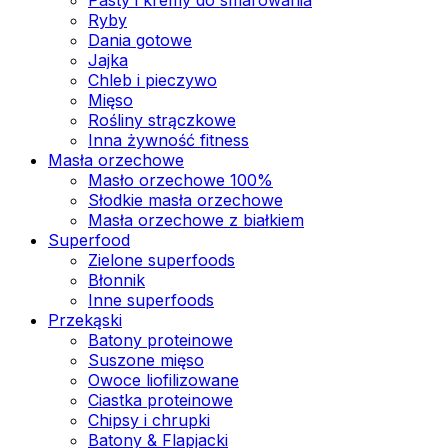
Ryby
Dania gotowe
Jajka
Chleb i pieczywo
Mięso
Rośliny strączkowe
Inna żywność fitness
Masła orzechowe
Masło orzechowe 100%
Słodkie masła orzechowe
Masła orzechowe z białkiem
Superfood
Zielone superfoods
Błonnik
Inne superfoods
Przekąski
Batony proteinowe
Suszone mięso
Owoce liofilizowane
Ciastka proteinowe
Chipsy i chrupki
Batony & Flapjacki