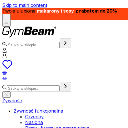
Skip to main content
Twoje ulubione
makarony i sosy
z rabatem do 20%
Żywność
Żywność funkcjonalna
Orzechy
Nasiona
Pasty i kremy do smarowania