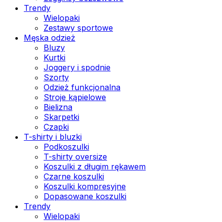
Trendy
Wielopaki
Zestawy sportowe
Męska odzież
Bluzy
Kurtki
Joggery i spodnie
Szorty
Odzież funkcjonalna
Stroje kąpielowe
Bielizna
Skarpetki
Czapki
T-shirty i bluzki
Podkoszulki
T-shirty oversize
Koszulki z długim rękawem
Czarne koszulki
Koszulki kompresyjne
Dopasowane koszulki
Trendy
Wielopaki