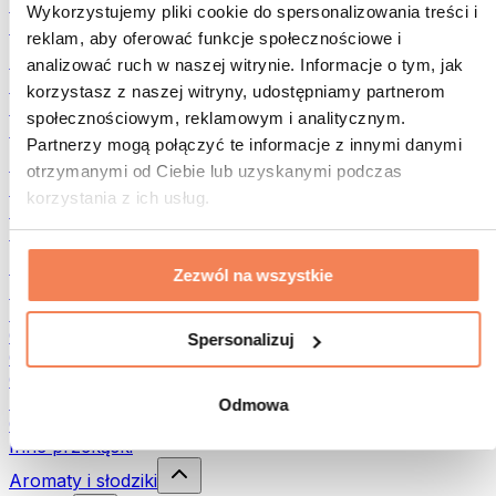
Rośliny strączkowe
Wykorzystujemy pliki cookie do spersonalizowania treści i
Inna żywność fitness
reklam, aby oferować funkcje społecznościowe i
Masła orzechowe
analizować ruch w naszej witrynie. Informacje o tym, jak
Masło orzechowe 100%
korzystasz z naszej witryny, udostępniamy partnerom
Słodkie masła orzechowe
społecznościowym, reklamowym i analitycznym.
Masła orzechowe z białkiem
Partnerzy mogą połączyć te informacje z innymi danymi
Superfood
otrzymanymi od Ciebie lub uzyskanymi podczas
Zielone superfoods
korzystania z ich usług.
Błonnik
Inne superfoods
Przekąski
Zezwól na wszystkie
Batony proteinowe
Suszone mięso
Owoce liofilizowane
Spersonalizuj
Ciastka proteinowe
Chipsy i chrupki
Batony & Flapjacki
Odmowa
Czekolady
Inne przekąski
Aromaty i słodziki