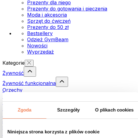
Prezenty dla niego
Prezenty do gotowania i pieczenia
Moda i akcesoria
Sprzęt do ćwiczeń
Prezenty do 50 zł
Bestsellery
Odzież GymBeam
Nowości
Wyprzedaż
Kategorie
Żywność
Żywność funkcjonalna
Orzechy
Nasiona
Pasty i kremy do smarowania
Ryby
Zgoda
Szczegóły
O plikach cookies
Dania gotowe
Jajka
Chleb i pieczywo
Niniejsza strona korzysta z plików cookie
Mięso