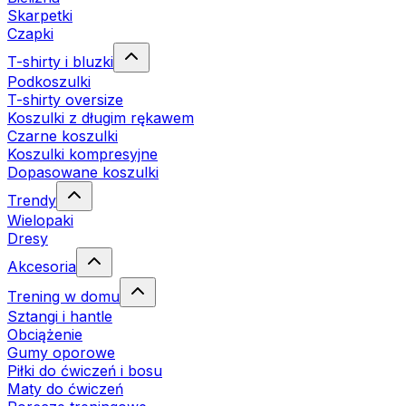
Skarpetki
Czapki
T-shirty i bluzki
Podkoszulki
T-shirty oversize
Koszulki z długim rękawem
Czarne koszulki
Koszulki kompresyjne
Dopasowane koszulki
Trendy
Wielopaki
Dresy
Akcesoria
Trening w domu
Sztangi i hantle
Obciążenie
Gumy oporowe
Piłki do ćwiczeń i bosu
Maty do ćwiczeń