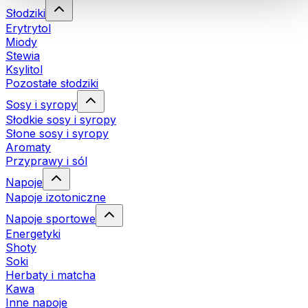
Słodziki
Erytrytol
Miody
Stewia
Ksylitol
Pozostałe słodziki
Sosy i syropy
Słodkie sosy i syropy
Słone sosy i syropy
Aromaty
Przyprawy i sól
Napoje
Napoje izotoniczne
Napoje sportowe
Energetyki
Shoty
Soki
Herbaty i matcha
Kawa
Inne napoje