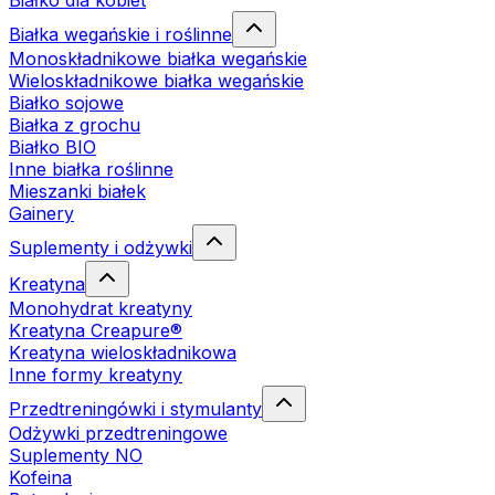
Białko dla kobiet
Białka wegańskie i roślinne
Monoskładnikowe białka wegańskie
Wieloskładnikowe białka wegańskie
Białko sojowe
Białka z grochu
Białko BIO
Inne białka roślinne
Mieszanki białek
Gainery
Suplementy i odżywki
Kreatyna
Monohydrat kreatyny
Kreatyna Creapure®
Kreatyna wieloskładnikowa
Inne formy kreatyny
Przedtreningówki i stymulanty
Odżywki przedtreningowe
Suplementy NO
Kofeina