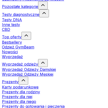
Pozostałe kategorie
Testy diagnostyczne
Testy DNA
Inne testy
CBD
Top oferty
Bestsellery
Odzież GymBeam
Nowości
Wyprzedaż
Wyprzedaż odzieży
Wyprzedaż Odzieży Damskiej
Wyprzedaż Odzieży Męskiej
Prezenty
Karty podarunkowe
Prezenty dla rodziny
Prezenty dla niej
Prezenty dla niego
Prezenty do gotowania i pieczenia