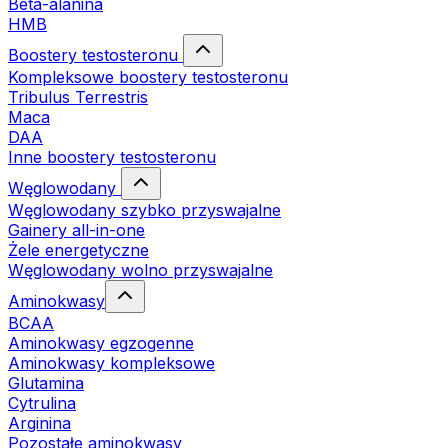
Beta-alanina
HMB
Boostery testosteronu
Kompleksowe boostery testosteronu
Tribulus Terrestris
Maca
DAA
Inne boostery testosteronu
Węglowodany
Węglowodany szybko przyswajalne
Gainery all-in-one
Żele energetyczne
Węglowodany wolno przyswajalne
Aminokwasy
BCAA
Aminokwasy egzogenne
Aminokwasy kompleksowe
Glutamina
Cytrulina
Arginina
Pozostałe aminokwasy