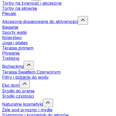
Torby na żywność i akcesoria
Torby na siłownię
Plecaki
Akcesoria dopasowane do aktywności
Bieganie
Sporty walki
Kolarstwo
Joga i pilates
Terapia zimnem
Pływanie
Trekking
Biohacking
Terapia Światłem Czerwonym
Filtry i dzbanki do wody
Eko dom
Środki do prania
Środki czystości
Naturalne kosmetyki
Żele pod prysznic i mydła
Szampony i kosmetyki do włosów