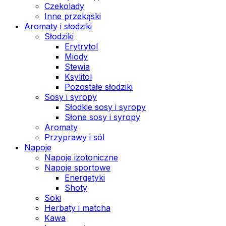
Czekolady
Inne przekąski
Aromaty i słodziki
Słodziki
Erytrytol
Miody
Stewia
Ksylitol
Pozostałe słodziki
Sosy i syropy
Słodkie sosy i syropy
Słone sosy i syropy
Aromaty
Przyprawy i sól
Napoje
Napoje izotoniczne
Napoje sportowe
Energetyki
Shoty
Soki
Herbaty i matcha
Kawa