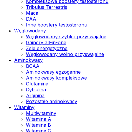
Kompleksowe boostery testosteronu
Tribulus Terrestris
Maca
DAA
Inne boostery testosteronu
Węglowodany
Węglowodany szybko przyswajalne
Gainery all-in-one
Żele energetyczne
Węglowodany wolno przyswajalne
Aminokwasy
BCAA
Aminokwasy egzogenne
Aminokwasy kompleksowe
Glutamina
Cytrulina
Arginina
Pozostałe aminokwasy
Witaminy
Multiwitaminy
Witamina A
Witamina B
Witamina C