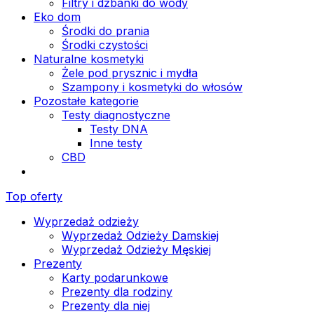
Filtry i dzbanki do wody
Eko dom
Środki do prania
Środki czystości
Naturalne kosmetyki
Żele pod prysznic i mydła
Szampony i kosmetyki do włosów
Pozostałe kategorie
Testy diagnostyczne
Testy DNA
Inne testy
CBD
Top oferty
Wyprzedaż odzieży
Wyprzedaż Odzieży Damskiej
Wyprzedaż Odzieży Męskiej
Prezenty
Karty podarunkowe
Prezenty dla rodziny
Prezenty dla niej