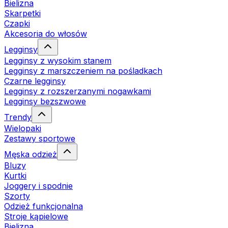
Bielizna
Skarpetki
Czapki
Akcesoria do włosów
Legginsy
Legginsy z wysokim stanem
Legginsy z marszczeniem na pośladkach
Czarne legginsy
Legginsy z rozszerzanymi nogawkami
Legginsy bezszwowe
Trendy
Wielopaki
Zestawy sportowe
Męska odzież
Bluzy
Kurtki
Joggery i spodnie
Szorty
Odzież funkcjonalna
Stroje kąpielowe
Bielizna