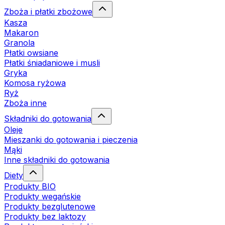
Zboża i płatki zbożowe
Kasza
Makaron
Granola
Płatki owsiane
Płatki śniadaniowe i musli
Gryka
Komosa ryżowa
Ryż
Zboża inne
Składniki do gotowania
Oleje
Mieszanki do gotowania i pieczenia
Mąki
Inne składniki do gotowania
Diety
Produkty BIO
Produkty wegańskie
Produkty bezglutenowe
Produkty bez laktozy