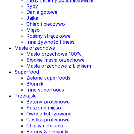
Ryby
Dania gotowe
Jajka
Chleb i pieczywo
Mięso
Rośliny strączkowe
Inna żywność fitness
Masła orzechowe
Masło orzechowe 100%
Słodkie masła orzechowe
Masła orzechowe z białkiem
Superfood
Zielone superfoods
Błonnik
Inne superfoods
Przekąski
Batony proteinowe
Suszone mięso
Owoce liofilizowane
Ciastka proteinowe
Chipsy i chrupki
Batony & Flapjacki