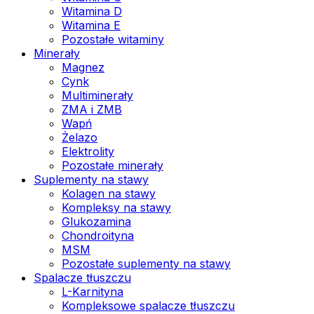
Witamina D
Witamina E
Pozostałe witaminy
Minerały
Magnez
Cynk
Multiminerały
ZMA i ZMB
Wapń
Żelazo
Elektrolity
Pozostałe minerały
Suplementy na stawy
Kolagen na stawy
Kompleksy na stawy
Glukozamina
Chondroityna
MSM
Pozostałe suplementy na stawy
Spalacze tłuszczu
L-Karnityna
Kompleksowe spalacze tłuszczu