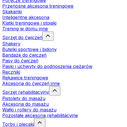
Poręcze treningowe
Przenośne akcesoria treningowe
Skakanki
Inteligentne akcesoria
Klatki treningowe i stojaki
Trening w domu inne
Sprzęt do ćwiczeń
Shakery
Butelki sportowe i bidony
Bandaże do ćwiczeń
Pasy do ćwiczeń
Paski i uchwyty do podnoszenia ciężarów
Ręczniki
Rękawice treningowe
Akcesoria do ćwiczeń inne
Sprzęt rehabilitacyjny
Pistolety do masażu
Akcesoria do masażu
Wałki i rollery do masażu
Pozostałe akcesoria rehabilitacyjne
Torby i plecaki