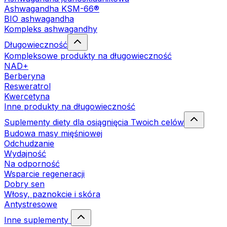
Ashwagandha KSM-66®
BIO ashwagandha
Kompleks ashwagandhy
Długowieczność
Kompleksowe produkty na długowieczność
NAD+
Berberyna
Resweratrol
Kwercetyna
Inne produkty na długowieczność
Suplementy diety dla osiągnięcia Twoich celów
Budowa masy mięśniowej
Odchudzanie
Wydajność
Na odporność
Wsparcie regeneracji
Dobry sen
Włosy, paznokcie i skóra
Antystresowe
Inne suplementy