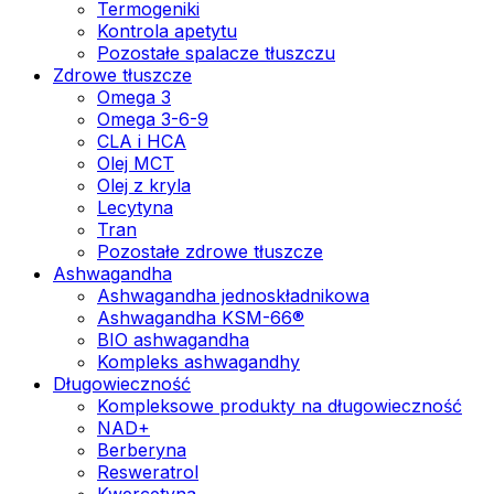
Termogeniki
Kontrola apetytu
Pozostałe spalacze tłuszczu
Zdrowe tłuszcze
Omega 3
Omega 3-6-9
CLA i HCA
Olej MCT
Olej z kryla
Lecytyna
Tran
Pozostałe zdrowe tłuszcze
Ashwagandha
Ashwagandha jednoskładnikowa
Ashwagandha KSM-66®
BIO ashwagandha
Kompleks ashwagandhy
Długowieczność
Kompleksowe produkty na długowieczność
NAD+
Berberyna
Resweratrol
Kwercetyna