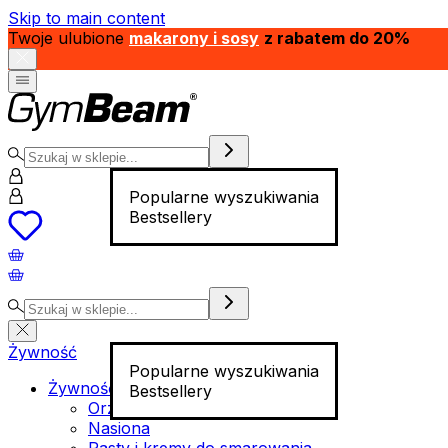
Skip to main content
Twoje ulubione
makarony i sosy
z rabatem do 20%
Popularne wyszukiwania
Bestsellery
Żywność
Popularne wyszukiwania
Żywność funkcjonalna
Bestsellery
Orzechy
Nasiona
Pasty i kremy do smarowania