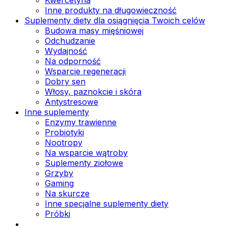
Inne produkty na długowieczność
Suplementy diety dla osiągnięcia Twoich celów
Budowa masy mięśniowej
Odchudzanie
Wydajność
Na odporność
Wsparcie regeneracji
Dobry sen
Włosy, paznokcie i skóra
Antystresowe
Inne suplementy
Enzymy trawienne
Probiotyki
Nootropy
Na wsparcie wątroby
Suplementy ziołowe
Grzyby
Gaming
Na skurcze
Inne specjalne suplementy diety
Próbki