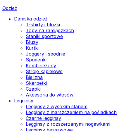
Odzież
Damska odzież
T-shirty i bluzki
Topy na ramiączkach
Staniki sportowe
Bluzy
Kurtki
Joggery i spodnie
Spodenki
Kombinezony
Stroje kąpielowe
Bielizna
Skarpetki
Czapki
Akcesoria do włosów
Legginsy
Legginsy z wysokim stanem
Legginsy z marszczeniem na pośladkach
Czarne legginsy
Legginsy z rozszerzanymi nogawkami
Legginsy bezszwowe