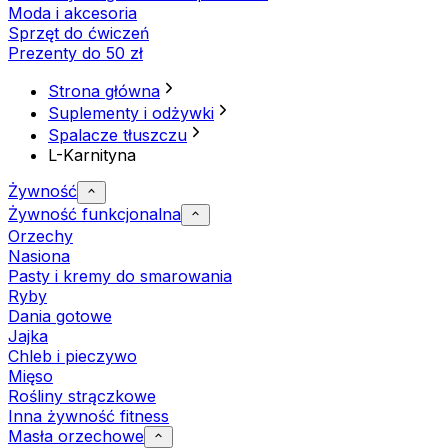
Moda i akcesoria
Sprzęt do ćwiczeń
Prezenty do 50 zł
Strona główna
Suplementy i odżywki
Spalacze tłuszczu
L-Karnityna
Żywność
Żywność funkcjonalna
Orzechy
Nasiona
Pasty i kremy do smarowania
Ryby
Dania gotowe
Jajka
Chleb i pieczywo
Mięso
Rośliny strączkowe
Inna żywność fitness
Masła orzechowe