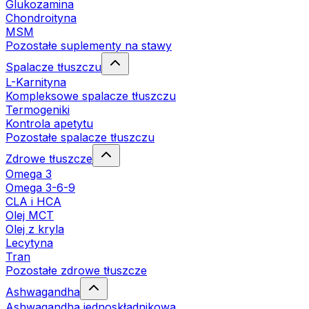
Glukozamina
Chondroityna
MSM
Pozostałe suplementy na stawy
Spalacze tłuszczu
L-Karnityna
Kompleksowe spalacze tłuszczu
Termogeniki
Kontrola apetytu
Pozostałe spalacze tłuszczu
Zdrowe tłuszcze
Omega 3
Omega 3-6-9
CLA i HCA
Olej MCT
Olej z kryla
Lecytyna
Tran
Pozostałe zdrowe tłuszcze
Ashwagandha
Ashwagandha jednoskładnikowa