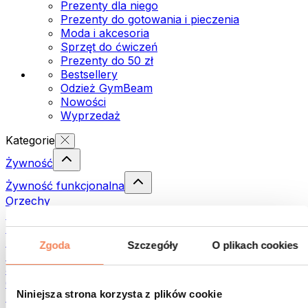
Prezenty dla niego
Prezenty do gotowania i pieczenia
Moda i akcesoria
Sprzęt do ćwiczeń
Prezenty do 50 zł
Bestsellery
Odzież GymBeam
Nowości
Wyprzedaż
Kategorie
Żywność
Żywność funkcjonalna
Orzechy
Nasiona
Pasty i kremy do smarowania
Ryby
Zgoda
Szczegóły
O plikach cookies
Dania gotowe
Jajka
Chleb i pieczywo
Niniejsza strona korzysta z plików cookie
Mięso