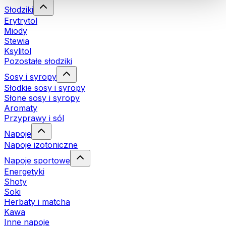
Słodziki
Erytrytol
Miody
Stewia
Ksylitol
Pozostałe słodziki
Sosy i syropy
Słodkie sosy i syropy
Słone sosy i syropy
Aromaty
Przyprawy i sól
Napoje
Napoje izotoniczne
Napoje sportowe
Energetyki
Shoty
Soki
Herbaty i matcha
Kawa
Inne napoje