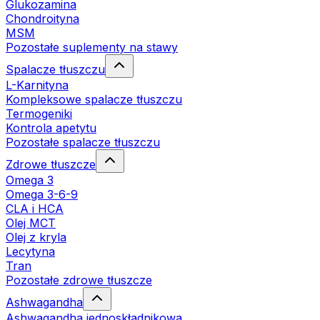
Glukozamina
Chondroityna
MSM
Pozostałe suplementy na stawy
Spalacze tłuszczu
L-Karnityna
Kompleksowe spalacze tłuszczu
Termogeniki
Kontrola apetytu
Pozostałe spalacze tłuszczu
Zdrowe tłuszcze
Omega 3
Omega 3-6-9
CLA i HCA
Olej MCT
Olej z kryla
Lecytyna
Tran
Pozostałe zdrowe tłuszcze
Ashwagandha
Ashwagandha jednoskładnikowa