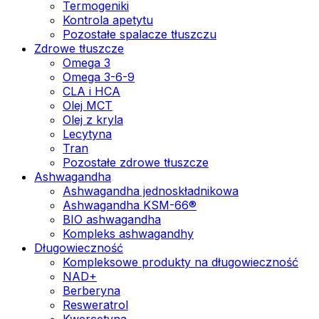
Termogeniki
Kontrola apetytu
Pozostałe spalacze tłuszczu
Zdrowe tłuszcze
Omega 3
Omega 3-6-9
CLA i HCA
Olej MCT
Olej z kryla
Lecytyna
Tran
Pozostałe zdrowe tłuszcze
Ashwagandha
Ashwagandha jednoskładnikowa
Ashwagandha KSM-66®
BIO ashwagandha
Kompleks ashwagandhy
Długowieczność
Kompleksowe produkty na długowieczność
NAD+
Berberyna
Resweratrol
Kwercetyna