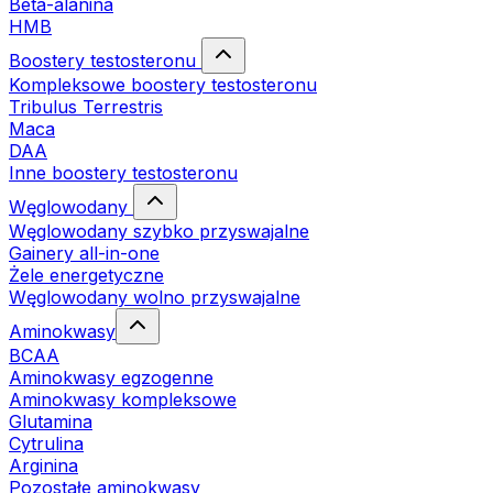
Beta-alanina
HMB
Boostery testosteronu
Kompleksowe boostery testosteronu
Tribulus Terrestris
Maca
DAA
Inne boostery testosteronu
Węglowodany
Węglowodany szybko przyswajalne
Gainery all-in-one
Żele energetyczne
Węglowodany wolno przyswajalne
Aminokwasy
BCAA
Aminokwasy egzogenne
Aminokwasy kompleksowe
Glutamina
Cytrulina
Arginina
Pozostałe aminokwasy