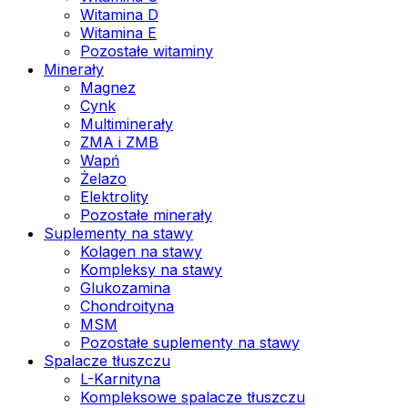
Witamina D
Witamina E
Pozostałe witaminy
Minerały
Magnez
Cynk
Multiminerały
ZMA i ZMB
Wapń
Żelazo
Elektrolity
Pozostałe minerały
Suplementy na stawy
Kolagen na stawy
Kompleksy na stawy
Glukozamina
Chondroityna
MSM
Pozostałe suplementy na stawy
Spalacze tłuszczu
L-Karnityna
Kompleksowe spalacze tłuszczu