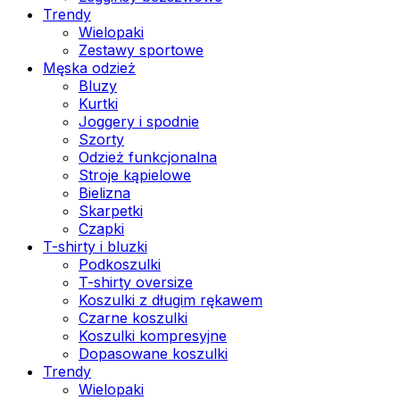
Trendy
Wielopaki
Zestawy sportowe
Męska odzież
Bluzy
Kurtki
Joggery i spodnie
Szorty
Odzież funkcjonalna
Stroje kąpielowe
Bielizna
Skarpetki
Czapki
T-shirty i bluzki
Podkoszulki
T-shirty oversize
Koszulki z długim rękawem
Czarne koszulki
Koszulki kompresyjne
Dopasowane koszulki
Trendy
Wielopaki