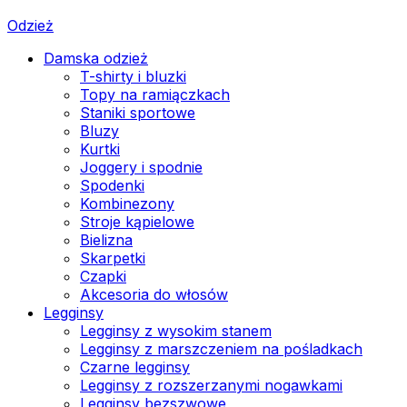
Odzież
Damska odzież
T-shirty i bluzki
Topy na ramiączkach
Staniki sportowe
Bluzy
Kurtki
Joggery i spodnie
Spodenki
Kombinezony
Stroje kąpielowe
Bielizna
Skarpetki
Czapki
Akcesoria do włosów
Legginsy
Legginsy z wysokim stanem
Legginsy z marszczeniem na pośladkach
Czarne legginsy
Legginsy z rozszerzanymi nogawkami
Legginsy bezszwowe