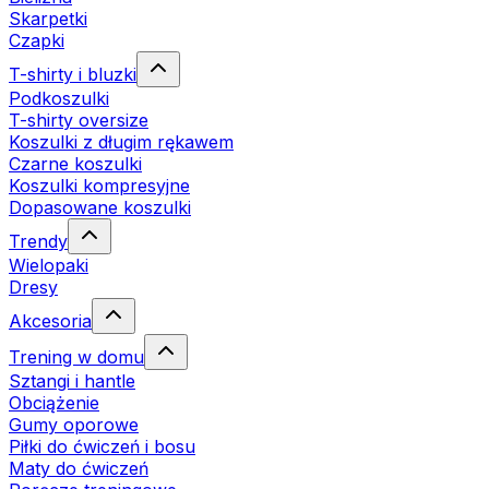
Skarpetki
Czapki
T-shirty i bluzki
Podkoszulki
T-shirty oversize
Koszulki z długim rękawem
Czarne koszulki
Koszulki kompresyjne
Dopasowane koszulki
Trendy
Wielopaki
Dresy
Akcesoria
Trening w domu
Sztangi i hantle
Obciążenie
Gumy oporowe
Piłki do ćwiczeń i bosu
Maty do ćwiczeń