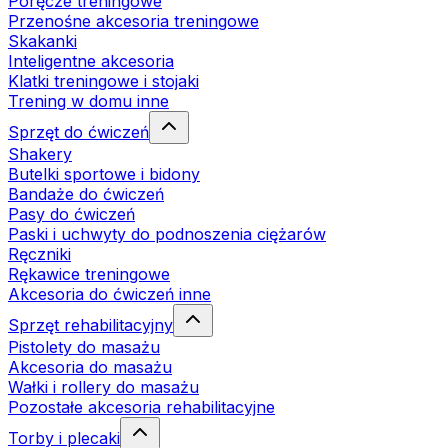
Poręcze treningowe
Przenośne akcesoria treningowe
Skakanki
Inteligentne akcesoria
Klatki treningowe i stojaki
Trening w domu inne
Sprzęt do ćwiczeń
Shakery
Butelki sportowe i bidony
Bandaże do ćwiczeń
Pasy do ćwiczeń
Paski i uchwyty do podnoszenia ciężarów
Ręczniki
Rękawice treningowe
Akcesoria do ćwiczeń inne
Sprzęt rehabilitacyjny
Pistolety do masażu
Akcesoria do masażu
Wałki i rollery do masażu
Pozostałe akcesoria rehabilitacyjne
Torby i plecaki