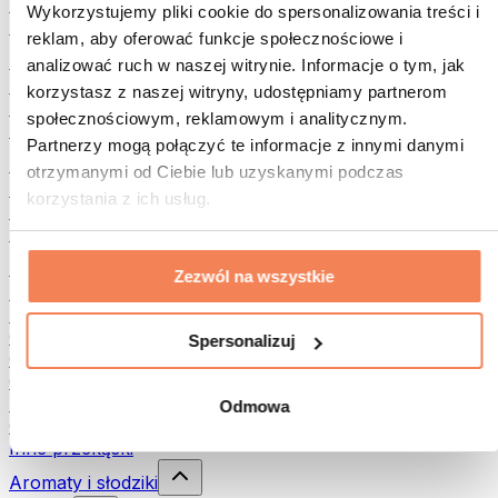
Rośliny strączkowe
Wykorzystujemy pliki cookie do spersonalizowania treści i
Inna żywność fitness
reklam, aby oferować funkcje społecznościowe i
Masła orzechowe
analizować ruch w naszej witrynie. Informacje o tym, jak
Masło orzechowe 100%
korzystasz z naszej witryny, udostępniamy partnerom
Słodkie masła orzechowe
społecznościowym, reklamowym i analitycznym.
Masła orzechowe z białkiem
Partnerzy mogą połączyć te informacje z innymi danymi
Superfood
otrzymanymi od Ciebie lub uzyskanymi podczas
Zielone superfoods
korzystania z ich usług.
Błonnik
Inne superfoods
Przekąski
Zezwól na wszystkie
Batony proteinowe
Suszone mięso
Owoce liofilizowane
Spersonalizuj
Ciastka proteinowe
Chipsy i chrupki
Batony & Flapjacki
Odmowa
Czekolady
Inne przekąski
Aromaty i słodziki