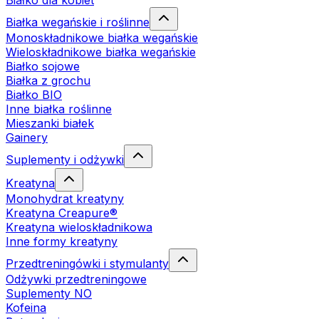
Białko dla kobiet
Białka wegańskie i roślinne
Monoskładnikowe białka wegańskie
Wieloskładnikowe białka wegańskie
Białko sojowe
Białka z grochu
Białko BIO
Inne białka roślinne
Mieszanki białek
Gainery
Suplementy i odżywki
Kreatyna
Monohydrat kreatyny
Kreatyna Creapure®
Kreatyna wieloskładnikowa
Inne formy kreatyny
Przedtreningówki i stymulanty
Odżywki przedtreningowe
Suplementy NO
Kofeina