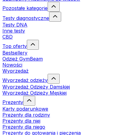
Pozostałe kategorie
Testy diagnostyczne
Testy DNA
Inne testy
CBD
Top oferty
Bestsellery
Odzież GymBeam
Nowości
Wyprzedaż
Wyprzedaż odzieży
Wyprzedaż Odzieży Damskiej
Wyprzedaż Odzieży Męskiej
Prezenty
Karty podarunkowe
Prezenty dla rodziny
Prezenty dla niej
Prezenty dla niego
Prezenty do gotowania i pieczenia