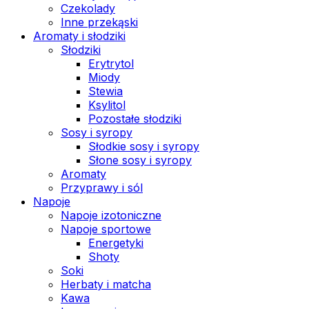
Czekolady
Inne przekąski
Aromaty i słodziki
Słodziki
Erytrytol
Miody
Stewia
Ksylitol
Pozostałe słodziki
Sosy i syropy
Słodkie sosy i syropy
Słone sosy i syropy
Aromaty
Przyprawy i sól
Napoje
Napoje izotoniczne
Napoje sportowe
Energetyki
Shoty
Soki
Herbaty i matcha
Kawa