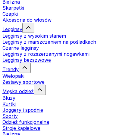
Bielizna
Skarpetki
Czapki
Akcesoria do włosów
Legginsy
Legginsy z wysokim stanem
Legginsy z marszczeniem na pośladkach
Czarne legginsy
Legginsy z rozszerzanymi nogawkami
Legginsy bezszwowe
Trendy
Wielopaki
Zestawy sportowe
Męska odzież
Bluzy
Kurtki
Joggery i spodnie
Szorty
Odzież funkcjonalna
Stroje kąpielowe
Bielizna