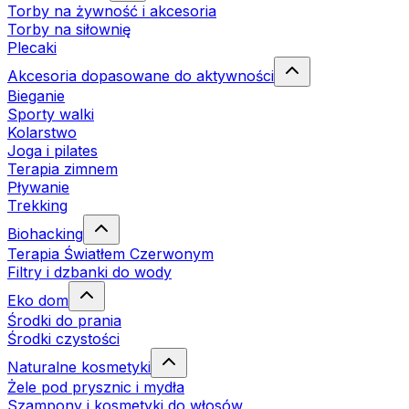
Torby na żywność i akcesoria
Torby na siłownię
Plecaki
Akcesoria dopasowane do aktywności
Bieganie
Sporty walki
Kolarstwo
Joga i pilates
Terapia zimnem
Pływanie
Trekking
Biohacking
Terapia Światłem Czerwonym
Filtry i dzbanki do wody
Eko dom
Środki do prania
Środki czystości
Naturalne kosmetyki
Żele pod prysznic i mydła
Szampony i kosmetyki do włosów