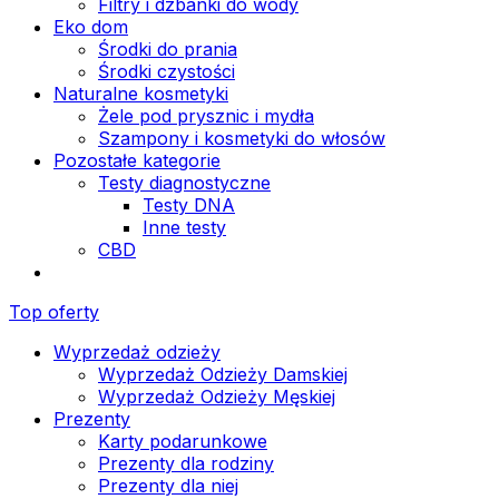
Filtry i dzbanki do wody
Eko dom
Środki do prania
Środki czystości
Naturalne kosmetyki
Żele pod prysznic i mydła
Szampony i kosmetyki do włosów
Pozostałe kategorie
Testy diagnostyczne
Testy DNA
Inne testy
CBD
Top oferty
Wyprzedaż odzieży
Wyprzedaż Odzieży Damskiej
Wyprzedaż Odzieży Męskiej
Prezenty
Karty podarunkowe
Prezenty dla rodziny
Prezenty dla niej