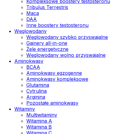
Kompleksowe boostery testosteronu
Tribulus Terrestris
Maca
DAA
Inne boostery testosteronu
Węglowodany
Węglowodany szybko przyswajalne
Gainery all-in-one
Żele energetyczne
Węglowodany wolno przyswajalne
Aminokwasy
BCAA
Aminokwasy egzogenne
Aminokwasy kompleksowe
Glutamina
Cytrulina
Arginina
Pozostałe aminokwasy
Witaminy
Multiwitaminy
Witamina A
Witamina B
Witamina C