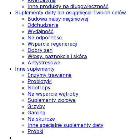
Inne produkty na długowieczność
Suplementy diety dla osiągnięcia Twoich celów
Budowa masy mięśniowej
Odchudzanie
Wydajność
Na odporność
Wsparcie regeneracji
Dobry sen
Włosy, paznokcie i skóra
Antystresowe
Inne suplementy
Enzymy trawienne
Probiotyki
Nootropy
Na wsparcie wątroby
Suplementy ziołowe
Grzyby
Gaming
Na skurcze
Inne specjalne suplementy diety
Próbki