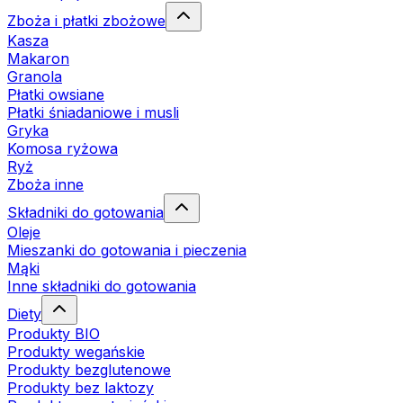
Zboża i płatki zbożowe
Kasza
Makaron
Granola
Płatki owsiane
Płatki śniadaniowe i musli
Gryka
Komosa ryżowa
Ryż
Zboża inne
Składniki do gotowania
Oleje
Mieszanki do gotowania i pieczenia
Mąki
Inne składniki do gotowania
Diety
Produkty BIO
Produkty wegańskie
Produkty bezglutenowe
Produkty bez laktozy