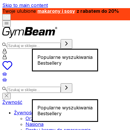
Skip to main content
Twoje ulubione
makarony i sosy
z rabatem do 20%
Popularne wyszukiwania
Bestsellery
Żywność
Popularne wyszukiwania
Żywność funkcjonalna
Bestsellery
Orzechy
Nasiona
Pasty i kremy do smarowania