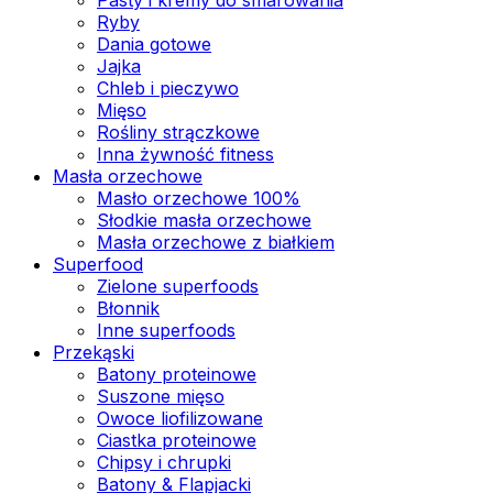
Ryby
Dania gotowe
Jajka
Chleb i pieczywo
Mięso
Rośliny strączkowe
Inna żywność fitness
Masła orzechowe
Masło orzechowe 100%
Słodkie masła orzechowe
Masła orzechowe z białkiem
Superfood
Zielone superfoods
Błonnik
Inne superfoods
Przekąski
Batony proteinowe
Suszone mięso
Owoce liofilizowane
Ciastka proteinowe
Chipsy i chrupki
Batony & Flapjacki