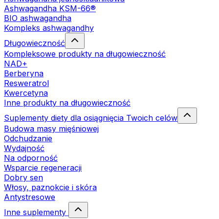
Ashwagandha KSM-66®
BIO ashwagandha
Kompleks ashwagandhy
Długowieczność
Kompleksowe produkty na długowieczność
NAD+
Berberyna
Resweratrol
Kwercetyna
Inne produkty na długowieczność
Suplementy diety dla osiągnięcia Twoich celów
Budowa masy mięśniowej
Odchudzanie
Wydajność
Na odporność
Wsparcie regeneracji
Dobry sen
Włosy, paznokcie i skóra
Antystresowe
Inne suplementy