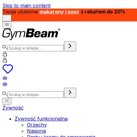
Skip to main content
Twoje ulubione
makarony i sosy
z rabatem do 20%
Żywność
Żywność funkcjonalna
Orzechy
Nasiona
Pasty i kremy do smarowania