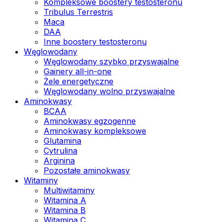
Kompleksowe boostery testosteronu
Tribulus Terrestris
Maca
DAA
Inne boostery testosteronu
Węglowodany
Węglowodany szybko przyswajalne
Gainery all-in-one
Żele energetyczne
Węglowodany wolno przyswajalne
Aminokwasy
BCAA
Aminokwasy egzogenne
Aminokwasy kompleksowe
Glutamina
Cytrulina
Arginina
Pozostałe aminokwasy
Witaminy
Multiwitaminy
Witamina A
Witamina B
Witamina C