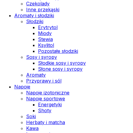
Czekolady
Inne przekąski
Aromaty i słodziki
Słodziki
Erytrytol
Miody
Stewia
Ksylitol
Pozostałe słodziki
Sosy i syropy
Słodkie sosy i syropy
Słone sosy i syropy
Aromaty
Przyprawy i sól
Napoje
Napoje izotoniczne
Napoje sportowe
Energetyki
Shoty
Soki
Herbaty i matcha
Kawa