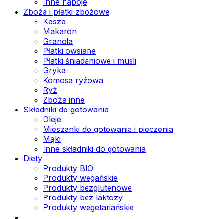
Inne napoje
Zboża i płatki zbożowe
Kasza
Makaron
Granola
Płatki owsiane
Płatki śniadaniowe i musli
Gryka
Komosa ryżowa
Ryż
Zboża inne
Składniki do gotowania
Oleje
Mieszanki do gotowania i pieczenia
Mąki
Inne składniki do gotowania
Diety
Produkty BIO
Produkty wegańskie
Produkty bezglutenowe
Produkty bez laktozy
Produkty wegetariańskie