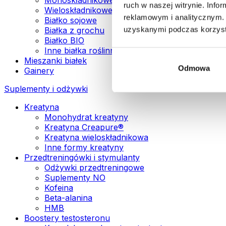
ruch w naszej witrynie. Inf
Wieloskładnikowe białka wegańskie
reklamowym i analitycznym. 
Białko sojowe
uzyskanymi podczas korzysta
Białka z grochu
Białko BIO
Inne białka roślinne
Mieszanki białek
Odmowa
Gainery
Suplementy i odżywki
Kreatyna
Monohydrat kreatyny
Kreatyna Creapure®
Kreatyna wieloskładnikowa
Inne formy kreatyny
Przedtreningówki i stymulanty
Odżywki przedtreningowe
Suplementy NO
Kofeina
Beta-alanina
HMB
Boostery testosteronu