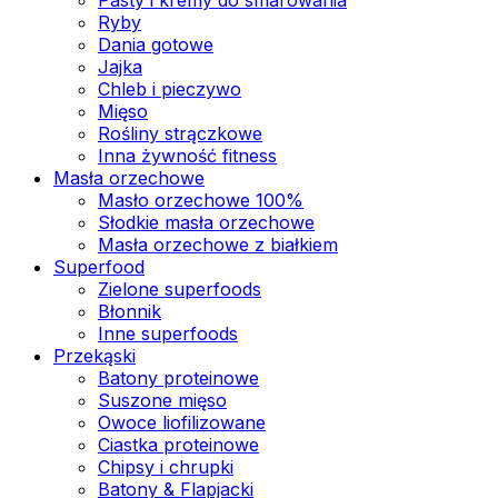
Ryby
Dania gotowe
Jajka
Chleb i pieczywo
Mięso
Rośliny strączkowe
Inna żywność fitness
Masła orzechowe
Masło orzechowe 100%
Słodkie masła orzechowe
Masła orzechowe z białkiem
Superfood
Zielone superfoods
Błonnik
Inne superfoods
Przekąski
Batony proteinowe
Suszone mięso
Owoce liofilizowane
Ciastka proteinowe
Chipsy i chrupki
Batony & Flapjacki