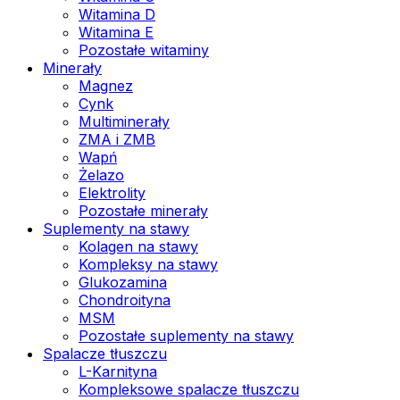
Witamina D
Witamina E
Pozostałe witaminy
Minerały
Magnez
Cynk
Multiminerały
ZMA i ZMB
Wapń
Żelazo
Elektrolity
Pozostałe minerały
Suplementy na stawy
Kolagen na stawy
Kompleksy na stawy
Glukozamina
Chondroityna
MSM
Pozostałe suplementy na stawy
Spalacze tłuszczu
L-Karnityna
Kompleksowe spalacze tłuszczu