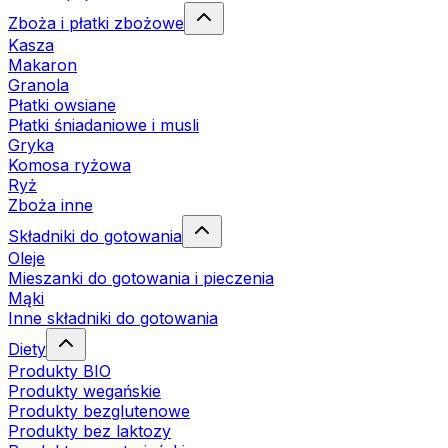
Zboża i płatki zbożowe
Kasza
Makaron
Granola
Płatki owsiane
Płatki śniadaniowe i musli
Gryka
Komosa ryżowa
Ryż
Zboża inne
Składniki do gotowania
Oleje
Mieszanki do gotowania i pieczenia
Mąki
Inne składniki do gotowania
Diety
Produkty BIO
Produkty wegańskie
Produkty bezglutenowe
Produkty bez laktozy