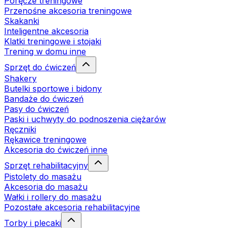
Poręcze treningowe
Przenośne akcesoria treningowe
Skakanki
Inteligentne akcesoria
Klatki treningowe i stojaki
Trening w domu inne
Sprzęt do ćwiczeń
Shakery
Butelki sportowe i bidony
Bandaże do ćwiczeń
Pasy do ćwiczeń
Paski i uchwyty do podnoszenia ciężarów
Ręczniki
Rękawice treningowe
Akcesoria do ćwiczeń inne
Sprzęt rehabilitacyjny
Pistolety do masażu
Akcesoria do masażu
Wałki i rollery do masażu
Pozostałe akcesoria rehabilitacyjne
Torby i plecaki