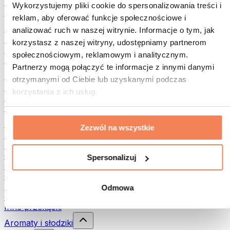
Rośliny strączkowe
Wykorzystujemy pliki cookie do spersonalizowania treści i
Inna żywność fitness
reklam, aby oferować funkcje społecznościowe i
Masła orzechowe
analizować ruch w naszej witrynie. Informacje o tym, jak
Masło orzechowe 100%
korzystasz z naszej witryny, udostępniamy partnerom
Słodkie masła orzechowe
społecznościowym, reklamowym i analitycznym.
Masła orzechowe z białkiem
Partnerzy mogą połączyć te informacje z innymi danymi
Superfood
otrzymanymi od Ciebie lub uzyskanymi podczas
Zielone superfoods
korzystania z ich usług.
Błonnik
Inne superfoods
Przekąski
Zezwól na wszystkie
Batony proteinowe
Suszone mięso
Owoce liofilizowane
Spersonalizuj
Ciastka proteinowe
Chipsy i chrupki
Batony & Flapjacki
Odmowa
Czekolady
Inne przekąski
Aromaty i słodziki