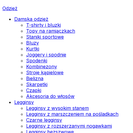
Odzież
Damska odzież
T-shirty i bluzki
Topy na ramiączkach
Staniki sportowe
Bluzy
Kurtki
Joggery i spodnie
Spodenki
Kombinezony
Stroje kąpielowe
Bielizna
Skarpetki
Czapki
Akcesoria do włosów
Legginsy
Legginsy z wysokim stanem
Legginsy z marszczeniem na pośladkach
Czarne legginsy
Legginsy z rozszerzanymi nogawkami
Legginsy bezszwowe