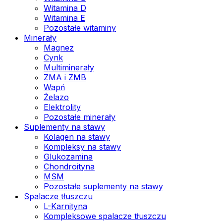
Witamina D
Witamina E
Pozostałe witaminy
Minerały
Magnez
Cynk
Multiminerały
ZMA i ZMB
Wapń
Żelazo
Elektrolity
Pozostałe minerały
Suplementy na stawy
Kolagen na stawy
Kompleksy na stawy
Glukozamina
Chondroityna
MSM
Pozostałe suplementy na stawy
Spalacze tłuszczu
L-Karnityna
Kompleksowe spalacze tłuszczu