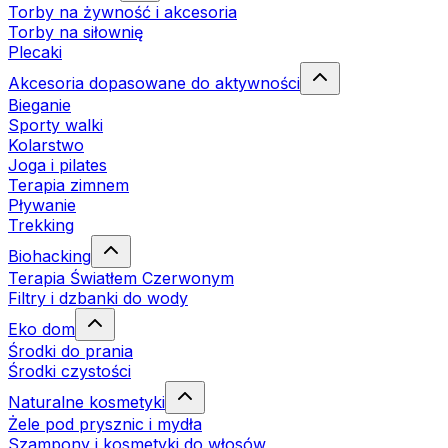
Torby na żywność i akcesoria
Torby na siłownię
Plecaki
Akcesoria dopasowane do aktywności
Bieganie
Sporty walki
Kolarstwo
Joga i pilates
Terapia zimnem
Pływanie
Trekking
Biohacking
Terapia Światłem Czerwonym
Filtry i dzbanki do wody
Eko dom
Środki do prania
Środki czystości
Naturalne kosmetyki
Żele pod prysznic i mydła
Szampony i kosmetyki do włosów