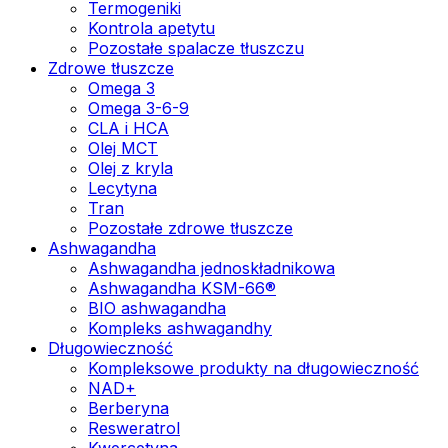
Termogeniki
Kontrola apetytu
Pozostałe spalacze tłuszczu
Zdrowe tłuszcze
Omega 3
Omega 3-6-9
CLA i HCA
Olej MCT
Olej z kryla
Lecytyna
Tran
Pozostałe zdrowe tłuszcze
Ashwagandha
Ashwagandha jednoskładnikowa
Ashwagandha KSM-66®
BIO ashwagandha
Kompleks ashwagandhy
Długowieczność
Kompleksowe produkty na długowieczność
NAD+
Berberyna
Resweratrol
Kwercetyna