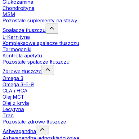
Glukozamina
Chondroityna
MSM
Pozostałe suplementy na stawy
Spalacze tłuszczu
L-Karnityna
Kompleksowe spalacze tłuszczu
Termogeniki
Kontrola apetytu
Pozostałe spalacze tłuszczu
Zdrowe tłuszcze
Omega 3
Omega 3-6-9
CLA i HCA
Olej MCT
Olej z kryla
Lecytyna
Tran
Pozostałe zdrowe tłuszcze
Ashwagandha
Ashwagandha jednoskładnikowa