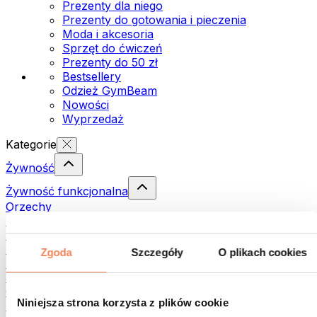
Prezenty dla niego
Prezenty do gotowania i pieczenia
Moda i akcesoria
Sprzęt do ćwiczeń
Prezenty do 50 zł
Bestsellery
Odzież GymBeam
Nowości
Wyprzedaż
Kategorie
Żywność
Żywność funkcjonalna
Orzechy
Nasiona
Pasty i kremy do smarowania
Ryby
Zgoda
Szczegóły
O plikach cookies
Dania gotowe
Jajka
Chleb i pieczywo
Niniejsza strona korzysta z plików cookie
Mięso