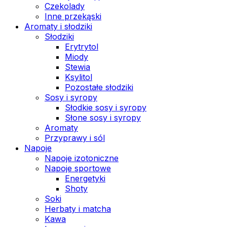
Czekolady
Inne przekąski
Aromaty i słodziki
Słodziki
Erytrytol
Miody
Stewia
Ksylitol
Pozostałe słodziki
Sosy i syropy
Słodkie sosy i syropy
Słone sosy i syropy
Aromaty
Przyprawy i sól
Napoje
Napoje izotoniczne
Napoje sportowe
Energetyki
Shoty
Soki
Herbaty i matcha
Kawa