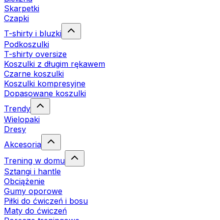
Skarpetki
Czapki
T-shirty i bluzki
Podkoszulki
T-shirty oversize
Koszulki z długim rękawem
Czarne koszulki
Koszulki kompresyjne
Dopasowane koszulki
Trendy
Wielopaki
Dresy
Akcesoria
Trening w domu
Sztangi i hantle
Obciążenie
Gumy oporowe
Piłki do ćwiczeń i bosu
Maty do ćwiczeń