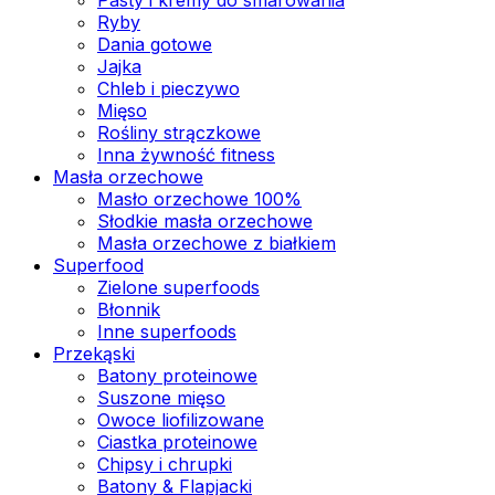
Ryby
Dania gotowe
Jajka
Chleb i pieczywo
Mięso
Rośliny strączkowe
Inna żywność fitness
Masła orzechowe
Masło orzechowe 100%
Słodkie masła orzechowe
Masła orzechowe z białkiem
Superfood
Zielone superfoods
Błonnik
Inne superfoods
Przekąski
Batony proteinowe
Suszone mięso
Owoce liofilizowane
Ciastka proteinowe
Chipsy i chrupki
Batony & Flapjacki