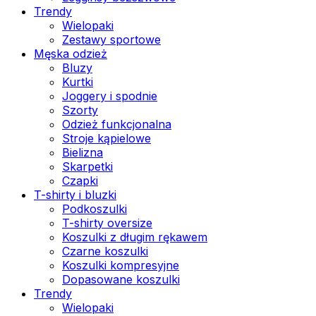
Trendy
Wielopaki
Zestawy sportowe
Męska odzież
Bluzy
Kurtki
Joggery i spodnie
Szorty
Odzież funkcjonalna
Stroje kąpielowe
Bielizna
Skarpetki
Czapki
T-shirty i bluzki
Podkoszulki
T-shirty oversize
Koszulki z długim rękawem
Czarne koszulki
Koszulki kompresyjne
Dopasowane koszulki
Trendy
Wielopaki