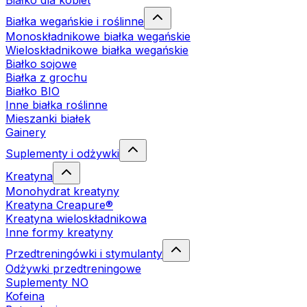
Białko dla kobiet
Białka wegańskie i roślinne
Monoskładnikowe białka wegańskie
Wieloskładnikowe białka wegańskie
Białko sojowe
Białka z grochu
Białko BIO
Inne białka roślinne
Mieszanki białek
Gainery
Suplementy i odżywki
Kreatyna
Monohydrat kreatyny
Kreatyna Creapure®
Kreatyna wieloskładnikowa
Inne formy kreatyny
Przedtreningówki i stymulanty
Odżywki przedtreningowe
Suplementy NO
Kofeina