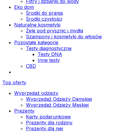
Filtry i dzbanki do wody
Eko dom
Środki do prania
Środki czystości
Naturalne kosmetyki
Żele pod prysznic i mydła
Szampony i kosmetyki do włosów
Pozostałe kategorie
Testy diagnostyczne
Testy DNA
Inne testy
CBD
Top oferty
Wyprzedaż odzieży
Wyprzedaż Odzieży Damskiej
Wyprzedaż Odzieży Męskiej
Prezenty
Karty podarunkowe
Prezenty dla rodziny
Prezenty dla niej