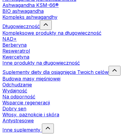
Ashwagandha KSM-66®
BIO ashwagandha
Kompleks ashwagandhy
Długowieczność
Kompleksowe produkty na długowieczność
NAD+
Berberyna
Resweratrol
Kwercetyna
Inne produkty na długowieczność
Suplementy diety dla osiągnięcia Twoich celów
Budowa masy mięśniowej
Odchudzanie
Wydajność
Na odporność
Wsparcie regeneracji
Dobry sen
Włosy, paznokcie i skóra
Antystresowe
Inne suplementy