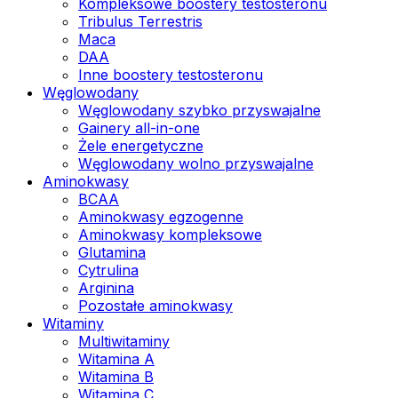
Kompleksowe boostery testosteronu
Tribulus Terrestris
Maca
DAA
Inne boostery testosteronu
Węglowodany
Węglowodany szybko przyswajalne
Gainery all-in-one
Żele energetyczne
Węglowodany wolno przyswajalne
Aminokwasy
BCAA
Aminokwasy egzogenne
Aminokwasy kompleksowe
Glutamina
Cytrulina
Arginina
Pozostałe aminokwasy
Witaminy
Multiwitaminy
Witamina A
Witamina B
Witamina C