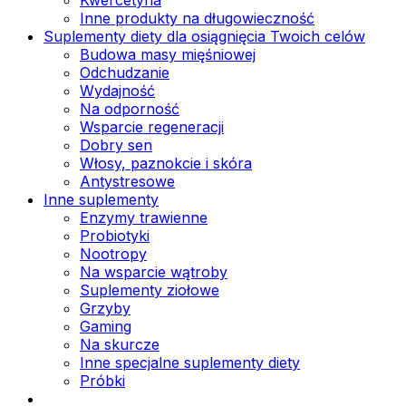
Inne produkty na długowieczność
Suplementy diety dla osiągnięcia Twoich celów
Budowa masy mięśniowej
Odchudzanie
Wydajność
Na odporność
Wsparcie regeneracji
Dobry sen
Włosy, paznokcie i skóra
Antystresowe
Inne suplementy
Enzymy trawienne
Probiotyki
Nootropy
Na wsparcie wątroby
Suplementy ziołowe
Grzyby
Gaming
Na skurcze
Inne specjalne suplementy diety
Próbki