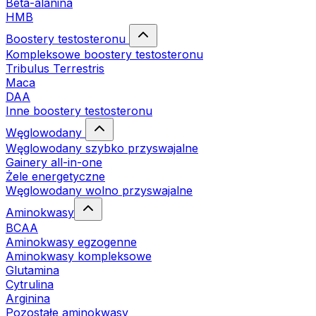
Beta-alanina
HMB
Boostery testosteronu
Kompleksowe boostery testosteronu
Tribulus Terrestris
Maca
DAA
Inne boostery testosteronu
Węglowodany
Węglowodany szybko przyswajalne
Gainery all-in-one
Żele energetyczne
Węglowodany wolno przyswajalne
Aminokwasy
BCAA
Aminokwasy egzogenne
Aminokwasy kompleksowe
Glutamina
Cytrulina
Arginina
Pozostałe aminokwasy