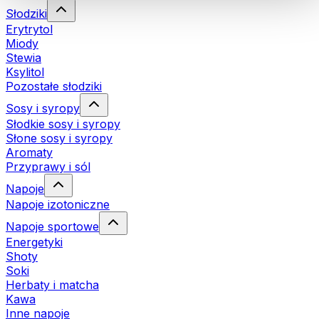
Słodziki
Erytrytol
Miody
Stewia
Ksylitol
Pozostałe słodziki
Sosy i syropy
Słodkie sosy i syropy
Słone sosy i syropy
Aromaty
Przyprawy i sól
Napoje
Napoje izotoniczne
Napoje sportowe
Energetyki
Shoty
Soki
Herbaty i matcha
Kawa
Inne napoje