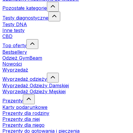
Pozostałe kategorie
Testy diagnostyczne
Testy DNA
Inne testy
CBD
Top oferty
Bestsellery
Odzież GymBeam
Nowości
Wyprzedaż
Wyprzedaż odzieży
Wyprzedaż Odzieży Damskiej
Wyprzedaż Odzieży Męskiej
Prezenty
Karty podarunkowe
Prezenty dla rodziny
Prezenty dla niej
Prezenty dla niego
Prezenty do gotowania i pieczenia