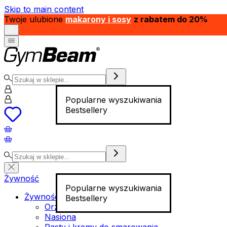
Skip to main content
Twoje ulubione
makarony i sosy
z rabatem do 20%
Popularne wyszukiwania
Bestsellery
Żywność
Popularne wyszukiwania
Żywność funkcjonalna
Bestsellery
Orzechy
Nasiona
Pasty i kremy do smarowania