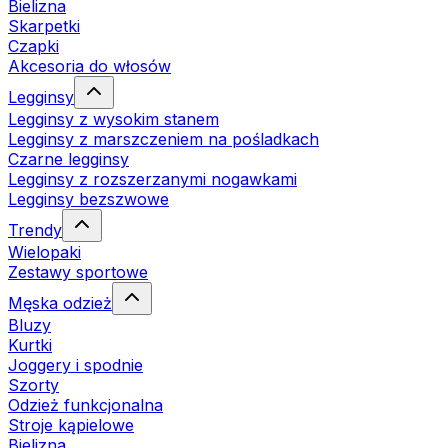
Bielizna
Skarpetki
Czapki
Akcesoria do włosów
Legginsy
Legginsy z wysokim stanem
Legginsy z marszczeniem na pośladkach
Czarne legginsy
Legginsy z rozszerzanymi nogawkami
Legginsy bezszwowe
Trendy
Wielopaki
Zestawy sportowe
Męska odzież
Bluzy
Kurtki
Joggery i spodnie
Szorty
Odzież funkcjonalna
Stroje kąpielowe
Bielizna