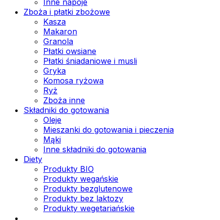
Inne napoje
Zboża i płatki zbożowe
Kasza
Makaron
Granola
Płatki owsiane
Płatki śniadaniowe i musli
Gryka
Komosa ryżowa
Ryż
Zboża inne
Składniki do gotowania
Oleje
Mieszanki do gotowania i pieczenia
Mąki
Inne składniki do gotowania
Diety
Produkty BIO
Produkty wegańskie
Produkty bezglutenowe
Produkty bez laktozy
Produkty wegetariańskie