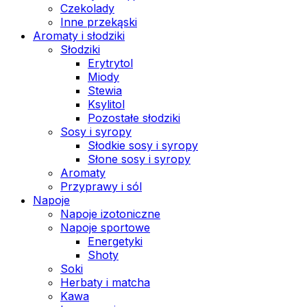
Czekolady
Inne przekąski
Aromaty i słodziki
Słodziki
Erytrytol
Miody
Stewia
Ksylitol
Pozostałe słodziki
Sosy i syropy
Słodkie sosy i syropy
Słone sosy i syropy
Aromaty
Przyprawy i sól
Napoje
Napoje izotoniczne
Napoje sportowe
Energetyki
Shoty
Soki
Herbaty i matcha
Kawa