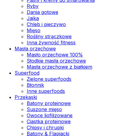
Ryby
Dania gotowe
Jajka
Chleb i pieczywo
Mięso
Rośliny strączkowe
Inna żywność fitness
Masła orzechowe
Masło orzechowe 100%
Słodkie masła orzechowe
Masła orzechowe z białkiem
Superfood
Zielone superfoods
Błonnik
Inne superfoods
Przekąski
Batony proteinowe
Suszone mięso
Owoce liofilizowane
Ciastka proteinowe
Chipsy i chrupki
Batony & Flapjacki