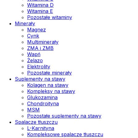
Witamina D
Witamina E
Pozostałe witaminy
Minerały
Magnez
Cynk
Multiminerały
ZMA i ZMB
Wapń
Żelazo
Elektrolity
Pozostałe minerały
Suplementy na stawy
Kolagen na stawy
Kompleksy na stawy
Glukozamina
Chondroityna
MSM
Pozostałe suplementy na stawy
Spalacze tłuszczu
L-Karnityna
Kompleksowe spalacze tłuszczu