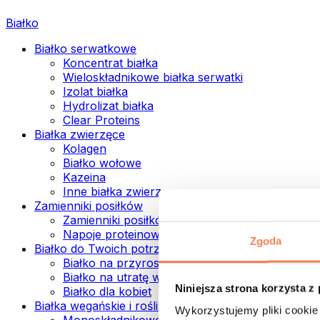
Białko
Białko serwatkowe
Koncentrat białka
Wieloskładnikowe białka serwatki
Izolat białka
Hydrolizat białka
Clear Proteins
Białka zwierzęce
Kolagen
Białko wołowe
Kazeina
Inne białka zwierzęce
Zamienniki posiłków
Zamienniki posiłków w proszku
Napoje proteinowe ready to drink
Zgoda
Białko do Twoich potrzeb
Białko na przyrost mięśni
Białko na utratę wagi
Niniejsza strona korzysta z
Białko dla kobiet
Białka wegańskie i roślinne
Wykorzystujemy pliki cookie 
Monoskładnikowe białka wegańskie