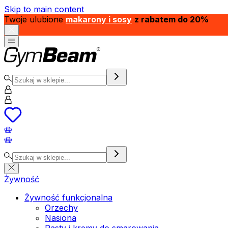
Skip to main content
Twoje ulubione
makarony i sosy
z rabatem do 20%
Żywność
Żywność funkcjonalna
Orzechy
Nasiona
Pasty i kremy do smarowania