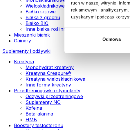
ruch w naszej witrynie. Inf
Wieloskładnikowe białka wegańskie
reklamowym i analitycznym. 
Białko sojowe
uzyskanymi podczas korzysta
Białka z grochu
Białko BIO
Inne białka roślinne
Mieszanki białek
Odmowa
Gainery
Suplementy i odżywki
Kreatyna
Monohydrat kreatyny
Kreatyna Creapure®
Kreatyna wieloskładnikowa
Inne formy kreatyny
Przedtreningówki i stymulanty
Odżywki przedtreningowe
Suplementy NO
Kofeina
Beta-alanina
HMB
Boostery testosteronu