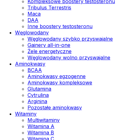
Kompleksowe boostery testosteronu
Tribulus Terrestris
Maca
DAA
Inne boostery testosteronu
Węglowodany
Węglowodany szybko przyswajalne
Gainery all-in-one
Żele energetyczne
Węglowodany wolno przyswajalne
Aminokwasy
BCAA
Aminokwasy egzogenne
Aminokwasy kompleksowe
Glutamina
Cytrulina
Arginina
Pozostałe aminokwasy
Witaminy
Multiwitaminy
Witamina A
Witamina B
Witamina C