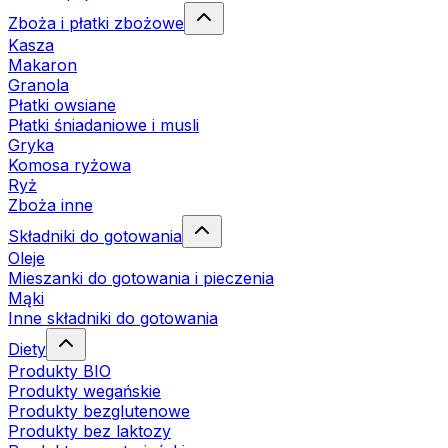
Zboża i płatki zbożowe
Kasza
Makaron
Granola
Płatki owsiane
Płatki śniadaniowe i musli
Gryka
Komosa ryżowa
Ryż
Zboża inne
Składniki do gotowania
Oleje
Mieszanki do gotowania i pieczenia
Mąki
Inne składniki do gotowania
Diety
Produkty BIO
Produkty wegańskie
Produkty bezglutenowe
Produkty bez laktozy