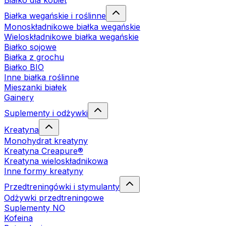
Białko dla kobiet
Białka wegańskie i roślinne
Monoskładnikowe białka wegańskie
Wieloskładnikowe białka wegańskie
Białko sojowe
Białka z grochu
Białko BIO
Inne białka roślinne
Mieszanki białek
Gainery
Suplementy i odżywki
Kreatyna
Monohydrat kreatyny
Kreatyna Creapure®
Kreatyna wieloskładnikowa
Inne formy kreatyny
Przedtreningówki i stymulanty
Odżywki przedtreningowe
Suplementy NO
Kofeina