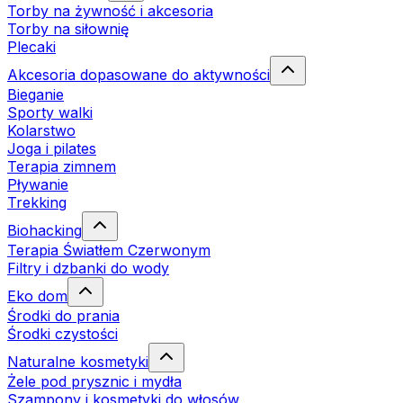
Torby na żywność i akcesoria
Torby na siłownię
Plecaki
Akcesoria dopasowane do aktywności
Bieganie
Sporty walki
Kolarstwo
Joga i pilates
Terapia zimnem
Pływanie
Trekking
Biohacking
Terapia Światłem Czerwonym
Filtry i dzbanki do wody
Eko dom
Środki do prania
Środki czystości
Naturalne kosmetyki
Żele pod prysznic i mydła
Szampony i kosmetyki do włosów