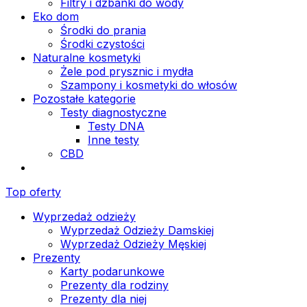
Filtry i dzbanki do wody
Eko dom
Środki do prania
Środki czystości
Naturalne kosmetyki
Żele pod prysznic i mydła
Szampony i kosmetyki do włosów
Pozostałe kategorie
Testy diagnostyczne
Testy DNA
Inne testy
CBD
Top oferty
Wyprzedaż odzieży
Wyprzedaż Odzieży Damskiej
Wyprzedaż Odzieży Męskiej
Prezenty
Karty podarunkowe
Prezenty dla rodziny
Prezenty dla niej