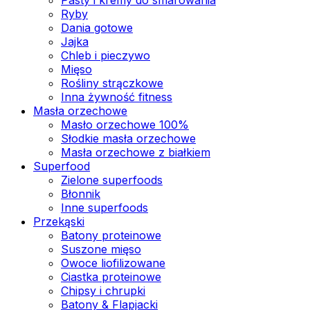
Ryby
Dania gotowe
Jajka
Chleb i pieczywo
Mięso
Rośliny strączkowe
Inna żywność fitness
Masła orzechowe
Masło orzechowe 100%
Słodkie masła orzechowe
Masła orzechowe z białkiem
Superfood
Zielone superfoods
Błonnik
Inne superfoods
Przekąski
Batony proteinowe
Suszone mięso
Owoce liofilizowane
Ciastka proteinowe
Chipsy i chrupki
Batony & Flapjacki