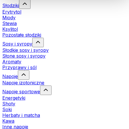
Słodziki
Erytrytol
Miody
Stewia
Ksylitol
Pozostałe słodziki
Sosy i syropy
Słodkie sosy i syropy
Słone sosy i syropy
Aromaty
Przyprawy i sól
Napoje
Napoje izotoniczne
Napoje sportowe
Energetyki
Shoty
Soki
Herbaty i matcha
Kawa
Inne napoje