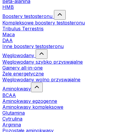
Beta-alanina
HMB
Boostery testosteronu
Kompleksowe boostery testosteronu
Tribulus Terrestris
Maca
DAA
Inne boostery testosteronu
Węglowodany
Węglowodany szybko przyswajalne
Gainery all-in-one
Żele energetyczne
Węglowodany wolno przyswajalne
Aminokwasy
BCAA
Aminokwasy egzogenne
Aminokwasy kompleksowe
Glutamina
Cytrulina
Arginina
Pozostałe aminokwasy