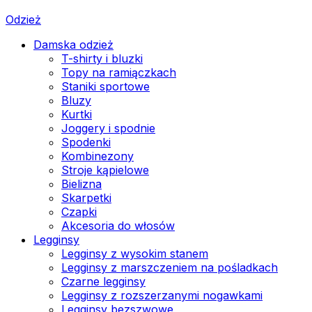
Odzież
Damska odzież
T-shirty i bluzki
Topy na ramiączkach
Staniki sportowe
Bluzy
Kurtki
Joggery i spodnie
Spodenki
Kombinezony
Stroje kąpielowe
Bielizna
Skarpetki
Czapki
Akcesoria do włosów
Legginsy
Legginsy z wysokim stanem
Legginsy z marszczeniem na pośladkach
Czarne legginsy
Legginsy z rozszerzanymi nogawkami
Legginsy bezszwowe