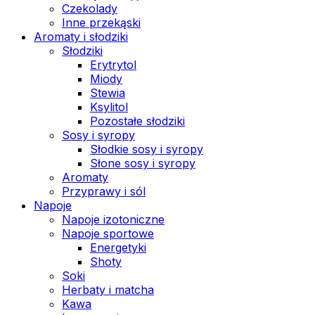
Czekolady
Inne przekąski
Aromaty i słodziki
Słodziki
Erytrytol
Miody
Stewia
Ksylitol
Pozostałe słodziki
Sosy i syropy
Słodkie sosy i syropy
Słone sosy i syropy
Aromaty
Przyprawy i sól
Napoje
Napoje izotoniczne
Napoje sportowe
Energetyki
Shoty
Soki
Herbaty i matcha
Kawa