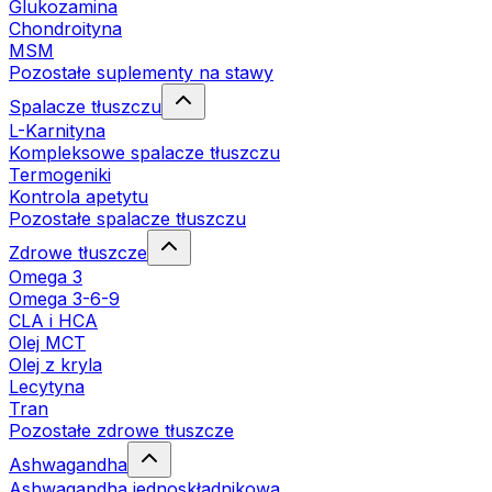
Glukozamina
Chondroityna
MSM
Pozostałe suplementy na stawy
Spalacze tłuszczu
L-Karnityna
Kompleksowe spalacze tłuszczu
Termogeniki
Kontrola apetytu
Pozostałe spalacze tłuszczu
Zdrowe tłuszcze
Omega 3
Omega 3-6-9
CLA i HCA
Olej MCT
Olej z kryla
Lecytyna
Tran
Pozostałe zdrowe tłuszcze
Ashwagandha
Ashwagandha jednoskładnikowa