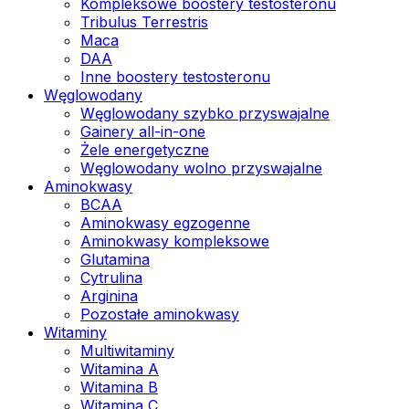
Kompleksowe boostery testosteronu
Tribulus Terrestris
Maca
DAA
Inne boostery testosteronu
Węglowodany
Węglowodany szybko przyswajalne
Gainery all-in-one
Żele energetyczne
Węglowodany wolno przyswajalne
Aminokwasy
BCAA
Aminokwasy egzogenne
Aminokwasy kompleksowe
Glutamina
Cytrulina
Arginina
Pozostałe aminokwasy
Witaminy
Multiwitaminy
Witamina A
Witamina B
Witamina C