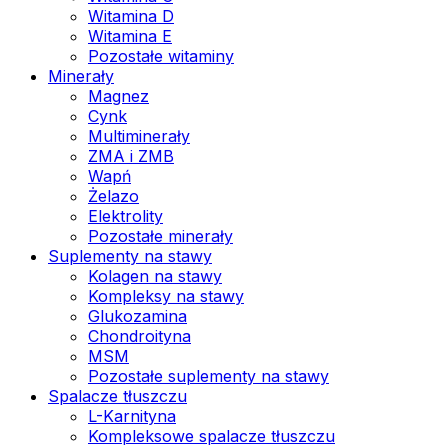
Witamina D
Witamina E
Pozostałe witaminy
Minerały
Magnez
Cynk
Multiminerały
ZMA i ZMB
Wapń
Żelazo
Elektrolity
Pozostałe minerały
Suplementy na stawy
Kolagen na stawy
Kompleksy na stawy
Glukozamina
Chondroityna
MSM
Pozostałe suplementy na stawy
Spalacze tłuszczu
L-Karnityna
Kompleksowe spalacze tłuszczu