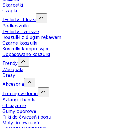
Skarpetki
Czapki
T-shirty i bluzki
Podkoszulki
T-shirty oversize
Koszulki z długim rękawem
Czarne koszulki
Koszulki kompresyjne
Dopasowane koszulki
Trendy
Wielopaki
Dresy
Akcesoria
Trening w domu
Sztangi i hantle
Obciążenie
Gumy oporowe
Piłki do ćwiczeń i bosu
Maty do ćwiczeń