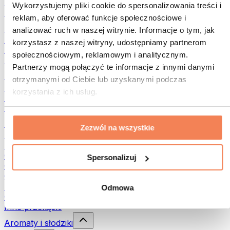
Rośliny strączkowe
Wykorzystujemy pliki cookie do spersonalizowania treści i
Inna żywność fitness
reklam, aby oferować funkcje społecznościowe i
Masła orzechowe
analizować ruch w naszej witrynie. Informacje o tym, jak
Masło orzechowe 100%
korzystasz z naszej witryny, udostępniamy partnerom
Słodkie masła orzechowe
społecznościowym, reklamowym i analitycznym.
Masła orzechowe z białkiem
Partnerzy mogą połączyć te informacje z innymi danymi
Superfood
otrzymanymi od Ciebie lub uzyskanymi podczas
Zielone superfoods
korzystania z ich usług.
Błonnik
Inne superfoods
Przekąski
Zezwól na wszystkie
Batony proteinowe
Suszone mięso
Owoce liofilizowane
Spersonalizuj
Ciastka proteinowe
Chipsy i chrupki
Batony & Flapjacki
Odmowa
Czekolady
Inne przekąski
Aromaty i słodziki