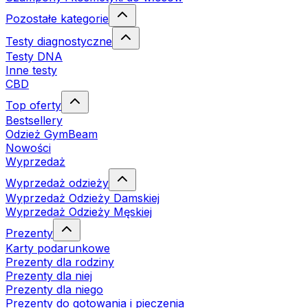
Pozostałe kategorie
Testy diagnostyczne
Testy DNA
Inne testy
CBD
Top oferty
Bestsellery
Odzież GymBeam
Nowości
Wyprzedaż
Wyprzedaż odzieży
Wyprzedaż Odzieży Damskiej
Wyprzedaż Odzieży Męskiej
Prezenty
Karty podarunkowe
Prezenty dla rodziny
Prezenty dla niej
Prezenty dla niego
Prezenty do gotowania i pieczenia