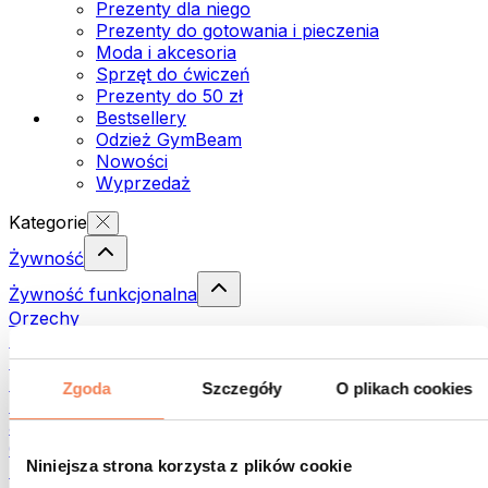
Prezenty dla niego
Prezenty do gotowania i pieczenia
Moda i akcesoria
Sprzęt do ćwiczeń
Prezenty do 50 zł
Bestsellery
Odzież GymBeam
Nowości
Wyprzedaż
Kategorie
Żywność
Żywność funkcjonalna
Orzechy
Nasiona
Pasty i kremy do smarowania
Ryby
Zgoda
Szczegóły
O plikach cookies
Dania gotowe
Jajka
Chleb i pieczywo
Niniejsza strona korzysta z plików cookie
Mięso