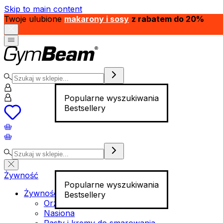
Skip to main content
Twoje ulubione
makarony i sosy
z rabatem do 20%
Popularne wyszukiwania
Bestsellery
Żywność
Popularne wyszukiwania
Żywność funkcjonalna
Bestsellery
Orzechy
Nasiona
Pasty i kremy do smarowania