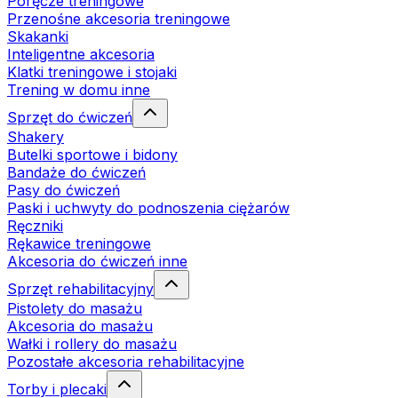
Poręcze treningowe
Przenośne akcesoria treningowe
Skakanki
Inteligentne akcesoria
Klatki treningowe i stojaki
Trening w domu inne
Sprzęt do ćwiczeń
Shakery
Butelki sportowe i bidony
Bandaże do ćwiczeń
Pasy do ćwiczeń
Paski i uchwyty do podnoszenia ciężarów
Ręczniki
Rękawice treningowe
Akcesoria do ćwiczeń inne
Sprzęt rehabilitacyjny
Pistolety do masażu
Akcesoria do masażu
Wałki i rollery do masażu
Pozostałe akcesoria rehabilitacyjne
Torby i plecaki