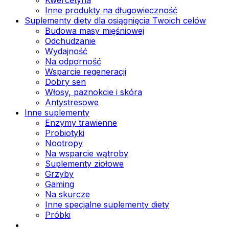
Inne produkty na długowieczność
Suplementy diety dla osiągnięcia Twoich celów
Budowa masy mięśniowej
Odchudzanie
Wydajność
Na odporność
Wsparcie regeneracji
Dobry sen
Włosy, paznokcie i skóra
Antystresowe
Inne suplementy
Enzymy trawienne
Probiotyki
Nootropy
Na wsparcie wątroby
Suplementy ziołowe
Grzyby
Gaming
Na skurcze
Inne specjalne suplementy diety
Próbki