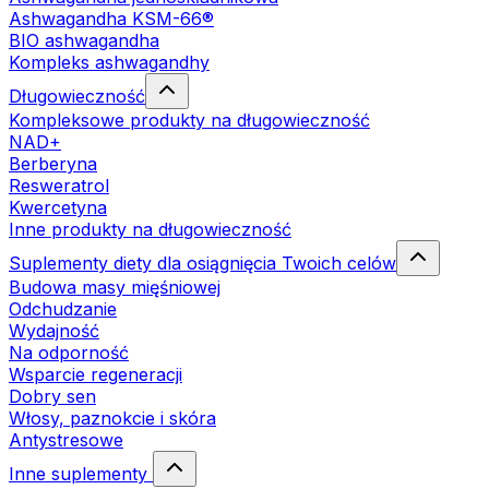
Ashwagandha KSM-66®
BIO ashwagandha
Kompleks ashwagandhy
Długowieczność
Kompleksowe produkty na długowieczność
NAD+
Berberyna
Resweratrol
Kwercetyna
Inne produkty na długowieczność
Suplementy diety dla osiągnięcia Twoich celów
Budowa masy mięśniowej
Odchudzanie
Wydajność
Na odporność
Wsparcie regeneracji
Dobry sen
Włosy, paznokcie i skóra
Antystresowe
Inne suplementy