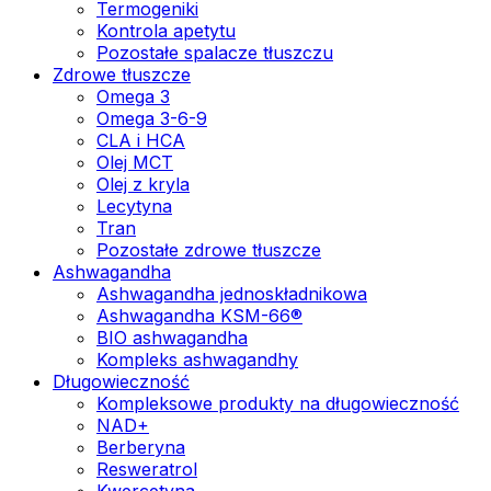
Termogeniki
Kontrola apetytu
Pozostałe spalacze tłuszczu
Zdrowe tłuszcze
Omega 3
Omega 3-6-9
CLA i HCA
Olej MCT
Olej z kryla
Lecytyna
Tran
Pozostałe zdrowe tłuszcze
Ashwagandha
Ashwagandha jednoskładnikowa
Ashwagandha KSM-66®
BIO ashwagandha
Kompleks ashwagandhy
Długowieczność
Kompleksowe produkty na długowieczność
NAD+
Berberyna
Resweratrol
Kwercetyna