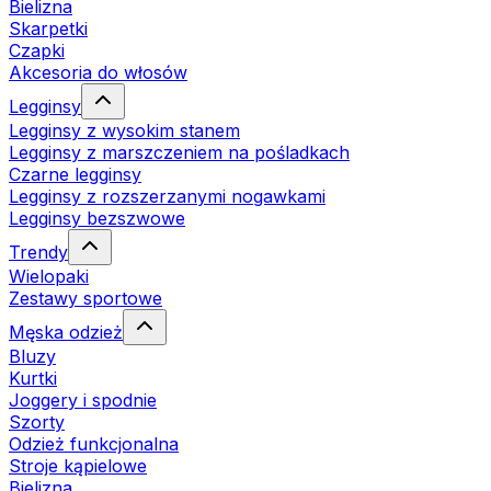
Bielizna
Skarpetki
Czapki
Akcesoria do włosów
Legginsy
Legginsy z wysokim stanem
Legginsy z marszczeniem na pośladkach
Czarne legginsy
Legginsy z rozszerzanymi nogawkami
Legginsy bezszwowe
Trendy
Wielopaki
Zestawy sportowe
Męska odzież
Bluzy
Kurtki
Joggery i spodnie
Szorty
Odzież funkcjonalna
Stroje kąpielowe
Bielizna