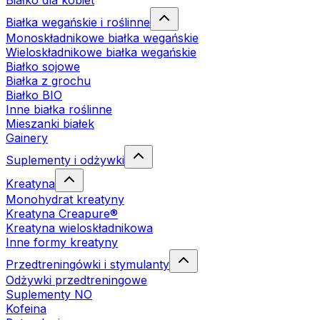
Białko dla kobiet
Białka wegańskie i roślinne
Monoskładnikowe białka wegańskie
Wieloskładnikowe białka wegańskie
Białko sojowe
Białka z grochu
Białko BIO
Inne białka roślinne
Mieszanki białek
Gainery
Suplementy i odżywki
Kreatyna
Monohydrat kreatyny
Kreatyna Creapure®
Kreatyna wieloskładnikowa
Inne formy kreatyny
Przedtreningówki i stymulanty
Odżywki przedtreningowe
Suplementy NO
Kofeina