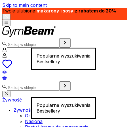
Skip to main content
Twoje ulubione
makarony i sosy
z rabatem do 20%
Popularne wyszukiwania
Bestsellery
Żywność
Popularne wyszukiwania
Żywność funkcjonalna
Bestsellery
Orzechy
Nasiona
Pasty i kremy do smarowania