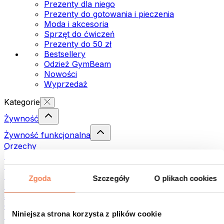
Prezenty dla niego
Prezenty do gotowania i pieczenia
Moda i akcesoria
Sprzęt do ćwiczeń
Prezenty do 50 zł
Bestsellery
Odzież GymBeam
Nowości
Wyprzedaż
Kategorie
Żywność
Żywność funkcjonalna
Orzechy
Nasiona
Pasty i kremy do smarowania
Ryby
Zgoda
Szczegóły
O plikach cookies
Dania gotowe
Jajka
Chleb i pieczywo
Niniejsza strona korzysta z plików cookie
Mięso