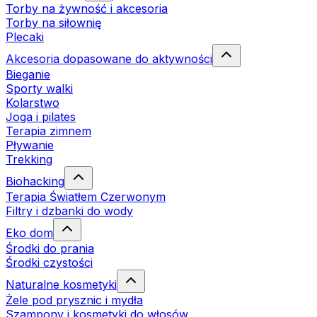
Torby na żywność i akcesoria
Torby na siłownię
Plecaki
Akcesoria dopasowane do aktywności
Bieganie
Sporty walki
Kolarstwo
Joga i pilates
Terapia zimnem
Pływanie
Trekking
Biohacking
Terapia Światłem Czerwonym
Filtry i dzbanki do wody
Eko dom
Środki do prania
Środki czystości
Naturalne kosmetyki
Żele pod prysznic i mydła
Szampony i kosmetyki do włosów