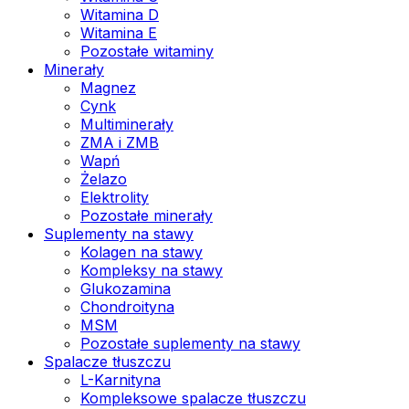
Witamina D
Witamina E
Pozostałe witaminy
Minerały
Magnez
Cynk
Multiminerały
ZMA i ZMB
Wapń
Żelazo
Elektrolity
Pozostałe minerały
Suplementy na stawy
Kolagen na stawy
Kompleksy na stawy
Glukozamina
Chondroityna
MSM
Pozostałe suplementy na stawy
Spalacze tłuszczu
L-Karnityna
Kompleksowe spalacze tłuszczu