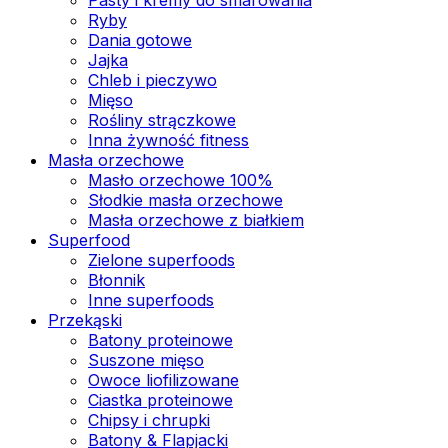
Ryby
Dania gotowe
Jajka
Chleb i pieczywo
Mięso
Rośliny strączkowe
Inna żywność fitness
Masła orzechowe
Masło orzechowe 100%
Słodkie masła orzechowe
Masła orzechowe z białkiem
Superfood
Zielone superfoods
Błonnik
Inne superfoods
Przekąski
Batony proteinowe
Suszone mięso
Owoce liofilizowane
Ciastka proteinowe
Chipsy i chrupki
Batony & Flapjacki