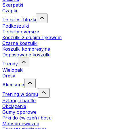
Skarpetki
Czapki
T-shirty i bluzki
Podkoszulki
T-shirty oversize
Koszulki z długim rękawem
Czarne koszulki
Koszulki kompresyjne
Dopasowane koszulki
Trendy
Wielopaki
Dresy
Akcesoria
Trening w domu
Sztangi i hantle
Obciążenie
Gumy oporowe
Piłki do ćwiczeń i bosu
Maty do ćwiczeń