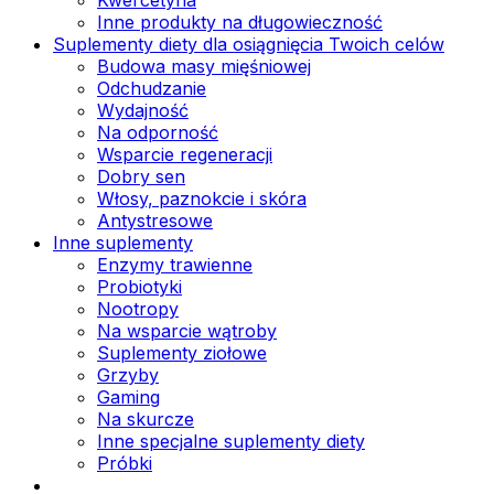
Inne produkty na długowieczność
Suplementy diety dla osiągnięcia Twoich celów
Budowa masy mięśniowej
Odchudzanie
Wydajność
Na odporność
Wsparcie regeneracji
Dobry sen
Włosy, paznokcie i skóra
Antystresowe
Inne suplementy
Enzymy trawienne
Probiotyki
Nootropy
Na wsparcie wątroby
Suplementy ziołowe
Grzyby
Gaming
Na skurcze
Inne specjalne suplementy diety
Próbki