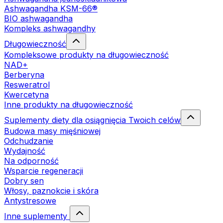
Ashwagandha KSM-66®
BIO ashwagandha
Kompleks ashwagandhy
Długowieczność
Kompleksowe produkty na długowieczność
NAD+
Berberyna
Resweratrol
Kwercetyna
Inne produkty na długowieczność
Suplementy diety dla osiągnięcia Twoich celów
Budowa masy mięśniowej
Odchudzanie
Wydajność
Na odporność
Wsparcie regeneracji
Dobry sen
Włosy, paznokcie i skóra
Antystresowe
Inne suplementy