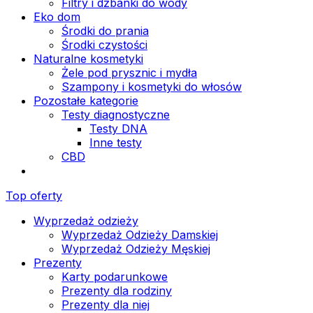
Filtry i dzbanki do wody
Eko dom
Środki do prania
Środki czystości
Naturalne kosmetyki
Żele pod prysznic i mydła
Szampony i kosmetyki do włosów
Pozostałe kategorie
Testy diagnostyczne
Testy DNA
Inne testy
CBD
Top oferty
Wyprzedaż odzieży
Wyprzedaż Odzieży Damskiej
Wyprzedaż Odzieży Męskiej
Prezenty
Karty podarunkowe
Prezenty dla rodziny
Prezenty dla niej