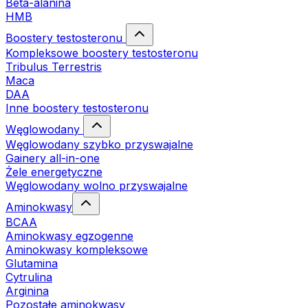
Beta-alanina
HMB
Boostery testosteronu
Kompleksowe boostery testosteronu
Tribulus Terrestris
Maca
DAA
Inne boostery testosteronu
Węglowodany
Węglowodany szybko przyswajalne
Gainery all-in-one
Żele energetyczne
Węglowodany wolno przyswajalne
Aminokwasy
BCAA
Aminokwasy egzogenne
Aminokwasy kompleksowe
Glutamina
Cytrulina
Arginina
Pozostałe aminokwasy