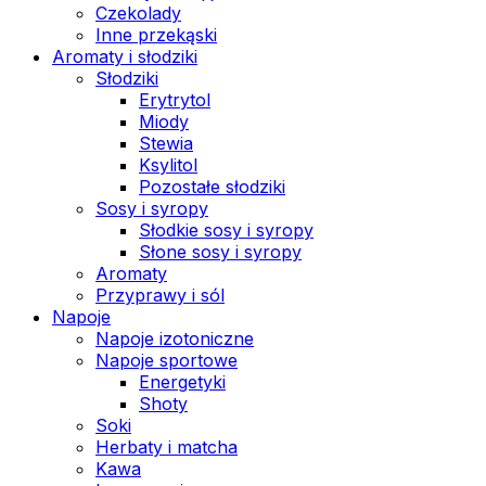
Czekolady
Inne przekąski
Aromaty i słodziki
Słodziki
Erytrytol
Miody
Stewia
Ksylitol
Pozostałe słodziki
Sosy i syropy
Słodkie sosy i syropy
Słone sosy i syropy
Aromaty
Przyprawy i sól
Napoje
Napoje izotoniczne
Napoje sportowe
Energetyki
Shoty
Soki
Herbaty i matcha
Kawa