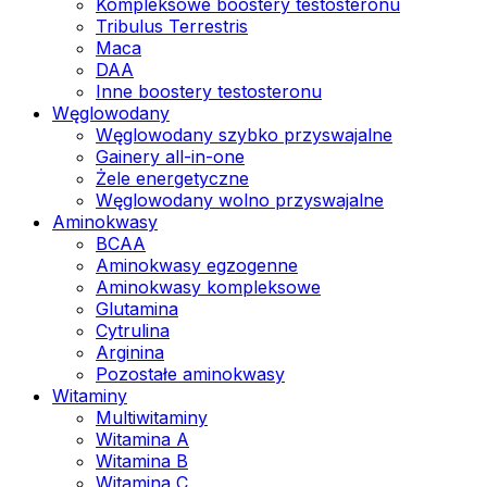
Kompleksowe boostery testosteronu
Tribulus Terrestris
Maca
DAA
Inne boostery testosteronu
Węglowodany
Węglowodany szybko przyswajalne
Gainery all-in-one
Żele energetyczne
Węglowodany wolno przyswajalne
Aminokwasy
BCAA
Aminokwasy egzogenne
Aminokwasy kompleksowe
Glutamina
Cytrulina
Arginina
Pozostałe aminokwasy
Witaminy
Multiwitaminy
Witamina A
Witamina B
Witamina C