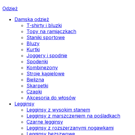
Odzież
Damska odzież
T-shirty i bluzki
Topy na ramiączkach
Staniki sportowe
Bluzy
Kurtki
Joggery i spodnie
Spodenki
Kombinezony
Stroje kąpielowe
Bielizna
Skarpetki
Czapki
Akcesoria do włosów
Legginsy
Legginsy z wysokim stanem
Legginsy z marszczeniem na pośladkach
Czarne legginsy
Legginsy z rozszerzanymi nogawkami
Legginsy bezszwowe