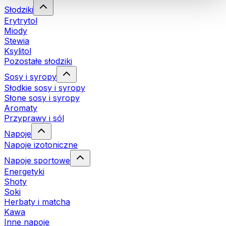
Słodziki
Erytrytol
Miody
Stewia
Ksylitol
Pozostałe słodziki
Sosy i syropy
Słodkie sosy i syropy
Słone sosy i syropy
Aromaty
Przyprawy i sól
Napoje
Napoje izotoniczne
Napoje sportowe
Energetyki
Shoty
Soki
Herbaty i matcha
Kawa
Inne napoje