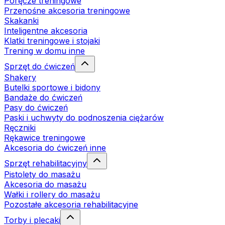
Poręcze treningowe
Przenośne akcesoria treningowe
Skakanki
Inteligentne akcesoria
Klatki treningowe i stojaki
Trening w domu inne
Sprzęt do ćwiczeń
Shakery
Butelki sportowe i bidony
Bandaże do ćwiczeń
Pasy do ćwiczeń
Paski i uchwyty do podnoszenia ciężarów
Ręczniki
Rękawice treningowe
Akcesoria do ćwiczeń inne
Sprzęt rehabilitacyjny
Pistolety do masażu
Akcesoria do masażu
Wałki i rollery do masażu
Pozostałe akcesoria rehabilitacyjne
Torby i plecaki