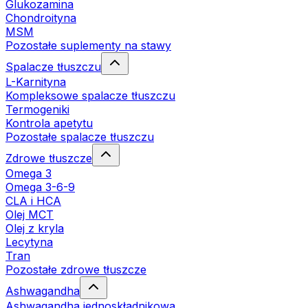
Glukozamina
Chondroityna
MSM
Pozostałe suplementy na stawy
Spalacze tłuszczu
L-Karnityna
Kompleksowe spalacze tłuszczu
Termogeniki
Kontrola apetytu
Pozostałe spalacze tłuszczu
Zdrowe tłuszcze
Omega 3
Omega 3-6-9
CLA i HCA
Olej MCT
Olej z kryla
Lecytyna
Tran
Pozostałe zdrowe tłuszcze
Ashwagandha
Ashwagandha jednoskładnikowa