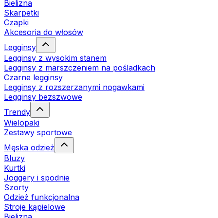
Bielizna
Skarpetki
Czapki
Akcesoria do włosów
Legginsy
Legginsy z wysokim stanem
Legginsy z marszczeniem na pośladkach
Czarne legginsy
Legginsy z rozszerzanymi nogawkami
Legginsy bezszwowe
Trendy
Wielopaki
Zestawy sportowe
Męska odzież
Bluzy
Kurtki
Joggery i spodnie
Szorty
Odzież funkcjonalna
Stroje kąpielowe
Bielizna