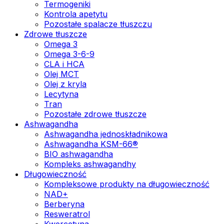
Termogeniki
Kontrola apetytu
Pozostałe spalacze tłuszczu
Zdrowe tłuszcze
Omega 3
Omega 3-6-9
CLA i HCA
Olej MCT
Olej z kryla
Lecytyna
Tran
Pozostałe zdrowe tłuszcze
Ashwagandha
Ashwagandha jednoskładnikowa
Ashwagandha KSM-66®
BIO ashwagandha
Kompleks ashwagandhy
Długowieczność
Kompleksowe produkty na długowieczność
NAD+
Berberyna
Resweratrol
Kwercetyna