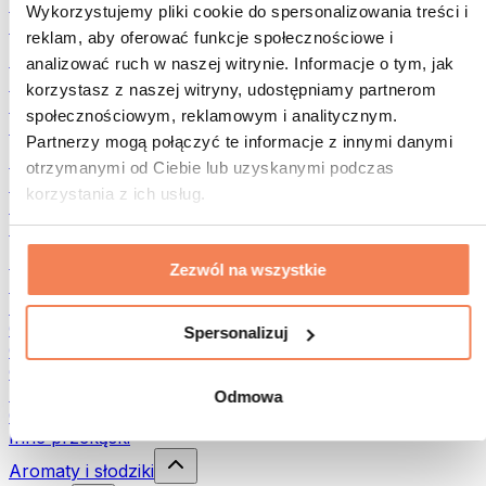
Rośliny strączkowe
Wykorzystujemy pliki cookie do spersonalizowania treści i
Inna żywność fitness
reklam, aby oferować funkcje społecznościowe i
Masła orzechowe
analizować ruch w naszej witrynie. Informacje o tym, jak
Masło orzechowe 100%
korzystasz z naszej witryny, udostępniamy partnerom
Słodkie masła orzechowe
społecznościowym, reklamowym i analitycznym.
Masła orzechowe z białkiem
Partnerzy mogą połączyć te informacje z innymi danymi
Superfood
otrzymanymi od Ciebie lub uzyskanymi podczas
Zielone superfoods
korzystania z ich usług.
Błonnik
Inne superfoods
Przekąski
Zezwól na wszystkie
Batony proteinowe
Suszone mięso
Owoce liofilizowane
Spersonalizuj
Ciastka proteinowe
Chipsy i chrupki
Batony & Flapjacki
Odmowa
Czekolady
Inne przekąski
Aromaty i słodziki