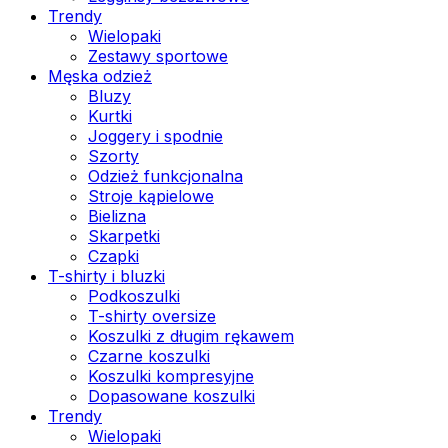
Trendy
Wielopaki
Zestawy sportowe
Męska odzież
Bluzy
Kurtki
Joggery i spodnie
Szorty
Odzież funkcjonalna
Stroje kąpielowe
Bielizna
Skarpetki
Czapki
T-shirty i bluzki
Podkoszulki
T-shirty oversize
Koszulki z długim rękawem
Czarne koszulki
Koszulki kompresyjne
Dopasowane koszulki
Trendy
Wielopaki