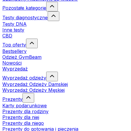
Pozostałe kategorie
Testy diagnostyczne
Testy DNA
Inne testy
CBD
Top oferty
Bestsellery
Odzież GymBeam
Nowości
Wyprzedaż
Wyprzedaż odzieży
Wyprzedaż Odzieży Damskiej
Wyprzedaż Odzieży Męskiej
Prezenty
Karty podarunkowe
Prezenty dla rodziny
Prezenty dla niej
Prezenty dla niego
Prezenty do gotowania i pieczenia