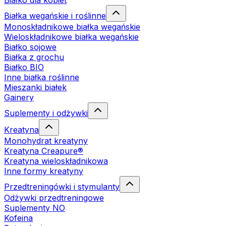
Białko dla kobiet
Białka wegańskie i roślinne
Monoskładnikowe białka wegańskie
Wieloskładnikowe białka wegańskie
Białko sojowe
Białka z grochu
Białko BIO
Inne białka roślinne
Mieszanki białek
Gainery
Suplementy i odżywki
Kreatyna
Monohydrat kreatyny
Kreatyna Creapure®
Kreatyna wieloskładnikowa
Inne formy kreatyny
Przedtreningówki i stymulanty
Odżywki przedtreningowe
Suplementy NO
Kofeina