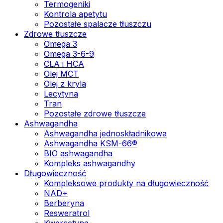
Termogeniki
Kontrola apetytu
Pozostałe spalacze tłuszczu
Zdrowe tłuszcze
Omega 3
Omega 3-6-9
CLA i HCA
Olej MCT
Olej z kryla
Lecytyna
Tran
Pozostałe zdrowe tłuszcze
Ashwagandha
Ashwagandha jednoskładnikowa
Ashwagandha KSM-66®
BIO ashwagandha
Kompleks ashwagandhy
Długowieczność
Kompleksowe produkty na długowieczność
NAD+
Berberyna
Resweratrol
Kwercetyna