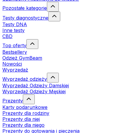
Pozostałe kategorie
Testy diagnostyczne
Testy DNA
Inne testy
CBD
Top oferty
Bestsellery
Odzież GymBeam
Nowości
Wyprzedaż
Wyprzedaż odzieży
Wyprzedaż Odzieży Damskiej
Wyprzedaż Odzieży Męskiej
Prezenty
Karty podarunkowe
Prezenty dla rodziny
Prezenty dla niej
Prezenty dla niego
Prezenty do gotowania i pieczenia