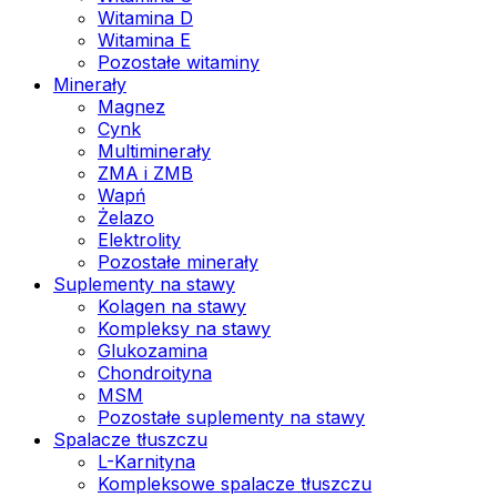
Witamina D
Witamina E
Pozostałe witaminy
Minerały
Magnez
Cynk
Multiminerały
ZMA i ZMB
Wapń
Żelazo
Elektrolity
Pozostałe minerały
Suplementy na stawy
Kolagen na stawy
Kompleksy na stawy
Glukozamina
Chondroityna
MSM
Pozostałe suplementy na stawy
Spalacze tłuszczu
L-Karnityna
Kompleksowe spalacze tłuszczu