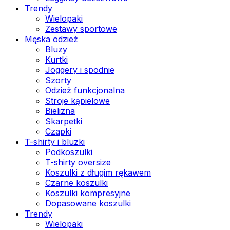
Trendy
Wielopaki
Zestawy sportowe
Męska odzież
Bluzy
Kurtki
Joggery i spodnie
Szorty
Odzież funkcjonalna
Stroje kąpielowe
Bielizna
Skarpetki
Czapki
T-shirty i bluzki
Podkoszulki
T-shirty oversize
Koszulki z długim rękawem
Czarne koszulki
Koszulki kompresyjne
Dopasowane koszulki
Trendy
Wielopaki