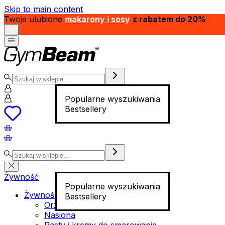
Skip to main content
Twoje ulubione
makarony i sosy
z rabatem do 20%
Popularne wyszukiwania
Bestsellery
Żywność
Popularne wyszukiwania
Żywność funkcjonalna
Bestsellery
Orzechy
Nasiona
Pasty i kremy do smarowania