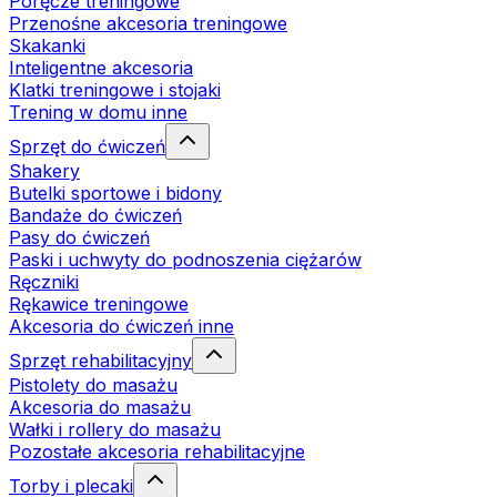
Poręcze treningowe
Przenośne akcesoria treningowe
Skakanki
Inteligentne akcesoria
Klatki treningowe i stojaki
Trening w domu inne
Sprzęt do ćwiczeń
Shakery
Butelki sportowe i bidony
Bandaże do ćwiczeń
Pasy do ćwiczeń
Paski i uchwyty do podnoszenia ciężarów
Ręczniki
Rękawice treningowe
Akcesoria do ćwiczeń inne
Sprzęt rehabilitacyjny
Pistolety do masażu
Akcesoria do masażu
Wałki i rollery do masażu
Pozostałe akcesoria rehabilitacyjne
Torby i plecaki