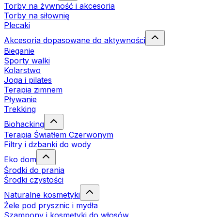
Torby na żywność i akcesoria
Torby na siłownię
Plecaki
Akcesoria dopasowane do aktywności
Bieganie
Sporty walki
Kolarstwo
Joga i pilates
Terapia zimnem
Pływanie
Trekking
Biohacking
Terapia Światłem Czerwonym
Filtry i dzbanki do wody
Eko dom
Środki do prania
Środki czystości
Naturalne kosmetyki
Żele pod prysznic i mydła
Szampony i kosmetyki do włosów