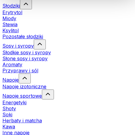
Słodziki
Erytrytol
Miody
Stewia
Ksylitol
Pozostałe słodziki
Sosy i syropy
Słodkie sosy i syropy
Słone sosy i syropy
Aromaty
Przyprawy i sól
Napoje
Napoje izotoniczne
Napoje sportowe
Energetyki
Shoty
Soki
Herbaty i matcha
Kawa
Inne napoje