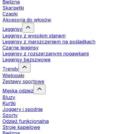
Bielizna
Skarpetki
Czapki
Akcesoria do włosów
Legginsy
Legginsy z wysokim stanem
Legginsy z marszczeniem na pośladkach
Czarne legginsy
Legginsy z rozszerzanymi nogawkami
Legginsy bezszwowe
Trendy
Wielopaki
Zestawy sportowe
Męska odzież
Bluzy
Kurtki
Joggery i spodnie
Szorty
Odzież funkcjonalna
Stroje kąpielowe
Bielizna