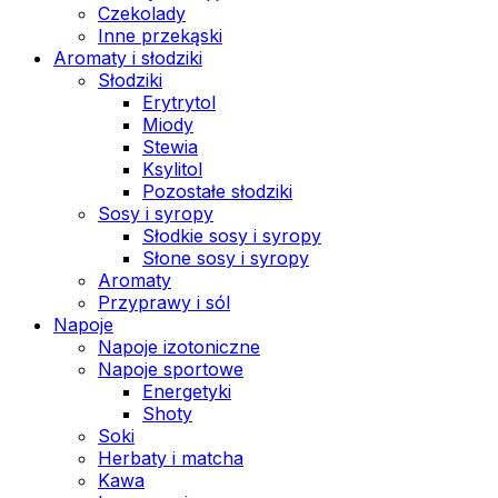
Czekolady
Inne przekąski
Aromaty i słodziki
Słodziki
Erytrytol
Miody
Stewia
Ksylitol
Pozostałe słodziki
Sosy i syropy
Słodkie sosy i syropy
Słone sosy i syropy
Aromaty
Przyprawy i sól
Napoje
Napoje izotoniczne
Napoje sportowe
Energetyki
Shoty
Soki
Herbaty i matcha
Kawa