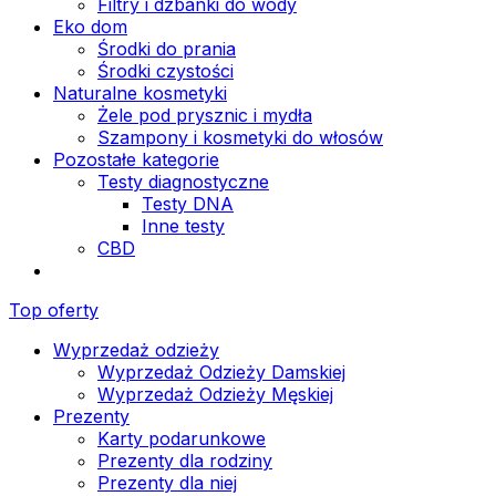
Filtry i dzbanki do wody
Eko dom
Środki do prania
Środki czystości
Naturalne kosmetyki
Żele pod prysznic i mydła
Szampony i kosmetyki do włosów
Pozostałe kategorie
Testy diagnostyczne
Testy DNA
Inne testy
CBD
Top oferty
Wyprzedaż odzieży
Wyprzedaż Odzieży Damskiej
Wyprzedaż Odzieży Męskiej
Prezenty
Karty podarunkowe
Prezenty dla rodziny
Prezenty dla niej