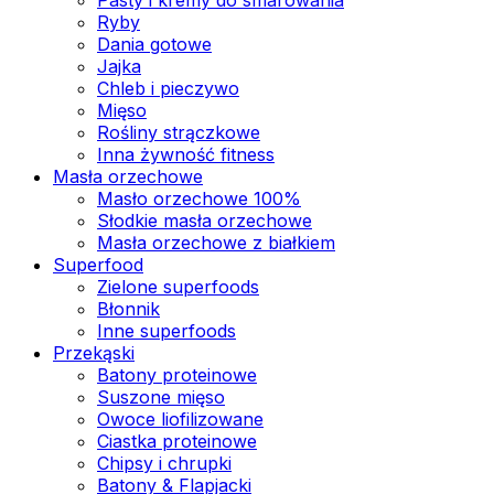
Ryby
Dania gotowe
Jajka
Chleb i pieczywo
Mięso
Rośliny strączkowe
Inna żywność fitness
Masła orzechowe
Masło orzechowe 100%
Słodkie masła orzechowe
Masła orzechowe z białkiem
Superfood
Zielone superfoods
Błonnik
Inne superfoods
Przekąski
Batony proteinowe
Suszone mięso
Owoce liofilizowane
Ciastka proteinowe
Chipsy i chrupki
Batony & Flapjacki