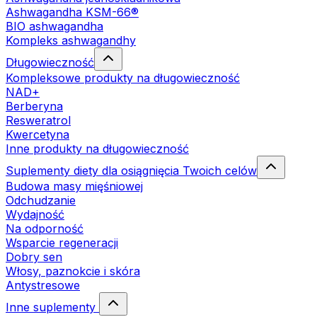
Ashwagandha KSM-66®
BIO ashwagandha
Kompleks ashwagandhy
Długowieczność
Kompleksowe produkty na długowieczność
NAD+
Berberyna
Resweratrol
Kwercetyna
Inne produkty na długowieczność
Suplementy diety dla osiągnięcia Twoich celów
Budowa masy mięśniowej
Odchudzanie
Wydajność
Na odporność
Wsparcie regeneracji
Dobry sen
Włosy, paznokcie i skóra
Antystresowe
Inne suplementy