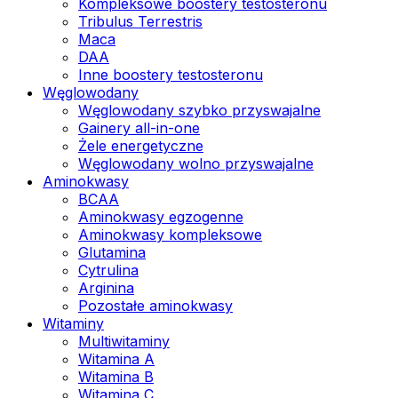
Kompleksowe boostery testosteronu
Tribulus Terrestris
Maca
DAA
Inne boostery testosteronu
Węglowodany
Węglowodany szybko przyswajalne
Gainery all-in-one
Żele energetyczne
Węglowodany wolno przyswajalne
Aminokwasy
BCAA
Aminokwasy egzogenne
Aminokwasy kompleksowe
Glutamina
Cytrulina
Arginina
Pozostałe aminokwasy
Witaminy
Multiwitaminy
Witamina A
Witamina B
Witamina C