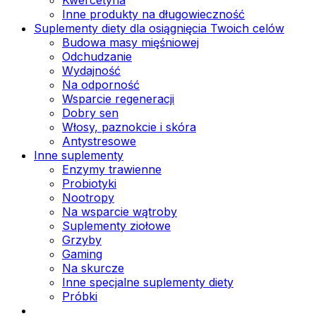
Inne produkty na długowieczność
Suplementy diety dla osiągnięcia Twoich celów
Budowa masy mięśniowej
Odchudzanie
Wydajność
Na odporność
Wsparcie regeneracji
Dobry sen
Włosy, paznokcie i skóra
Antystresowe
Inne suplementy
Enzymy trawienne
Probiotyki
Nootropy
Na wsparcie wątroby
Suplementy ziołowe
Grzyby
Gaming
Na skurcze
Inne specjalne suplementy diety
Próbki