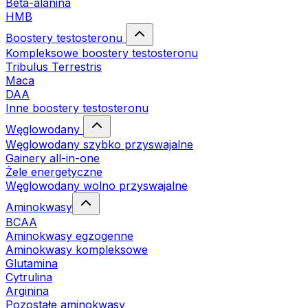
Beta-alanina
HMB
Boostery testosteronu
Kompleksowe boostery testosteronu
Tribulus Terrestris
Maca
DAA
Inne boostery testosteronu
Węglowodany
Węglowodany szybko przyswajalne
Gainery all-in-one
Żele energetyczne
Węglowodany wolno przyswajalne
Aminokwasy
BCAA
Aminokwasy egzogenne
Aminokwasy kompleksowe
Glutamina
Cytrulina
Arginina
Pozostałe aminokwasy