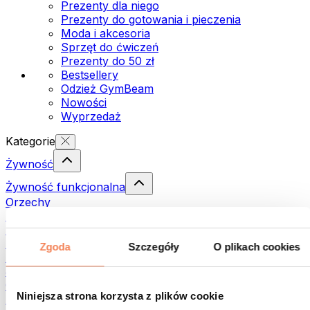
Prezenty dla niego
Prezenty do gotowania i pieczenia
Moda i akcesoria
Sprzęt do ćwiczeń
Prezenty do 50 zł
Bestsellery
Odzież GymBeam
Nowości
Wyprzedaż
Kategorie
Żywność
Żywność funkcjonalna
Orzechy
Nasiona
Pasty i kremy do smarowania
Ryby
Zgoda
Szczegóły
O plikach cookies
Dania gotowe
Jajka
Chleb i pieczywo
Niniejsza strona korzysta z plików cookie
Mięso