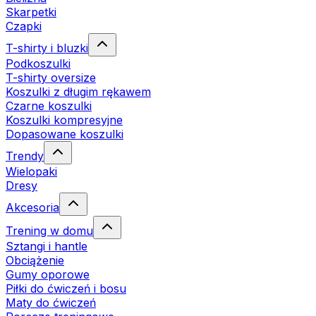
Skarpetki
Czapki
T-shirty i bluzki
Podkoszulki
T-shirty oversize
Koszulki z długim rękawem
Czarne koszulki
Koszulki kompresyjne
Dopasowane koszulki
Trendy
Wielopaki
Dresy
Akcesoria
Trening w domu
Sztangi i hantle
Obciążenie
Gumy oporowe
Piłki do ćwiczeń i bosu
Maty do ćwiczeń