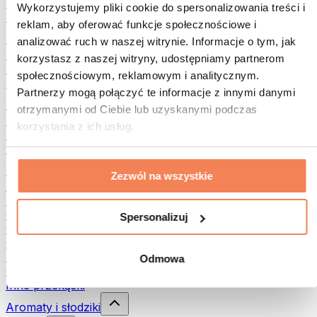
Rośliny strączkowe
Wykorzystujemy pliki cookie do spersonalizowania treści i
Inna żywność fitness
reklam, aby oferować funkcje społecznościowe i
Masła orzechowe
analizować ruch w naszej witrynie. Informacje o tym, jak
Masło orzechowe 100%
korzystasz z naszej witryny, udostępniamy partnerom
Słodkie masła orzechowe
społecznościowym, reklamowym i analitycznym.
Masła orzechowe z białkiem
Partnerzy mogą połączyć te informacje z innymi danymi
Superfood
otrzymanymi od Ciebie lub uzyskanymi podczas
Zielone superfoods
korzystania z ich usług.
Błonnik
Inne superfoods
Przekąski
Zezwól na wszystkie
Batony proteinowe
Suszone mięso
Owoce liofilizowane
Spersonalizuj
Ciastka proteinowe
Chipsy i chrupki
Batony & Flapjacki
Odmowa
Czekolady
Inne przekąski
Aromaty i słodziki