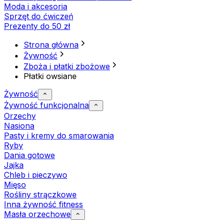
Moda i akcesoria
Sprzęt do ćwiczeń
Prezenty do 50 zł
Strona główna
Żywność
Zboża i płatki zbożowe
Płatki owsiane
Żywność
Żywność funkcjonalna
Orzechy
Nasiona
Pasty i kremy do smarowania
Ryby
Dania gotowe
Jajka
Chleb i pieczywo
Mięso
Rośliny strączkowe
Inna żywność fitness
Masła orzechowe