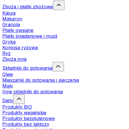
Zboża i płatki zbożowe
Kasza
Makaron
Granola
Płatki owsiane
Płatki śniadaniowe i musli
Gryka
Komosa ryżowa
Ryż
Zboża inne
Składniki do gotowania
Oleje
Mieszanki do gotowania i pieczenia
Mąki
Inne składniki do gotowania
Diety
Produkty BIO
Produkty wegańskie
Produkty bezglutenowe
Produkty bez laktozy