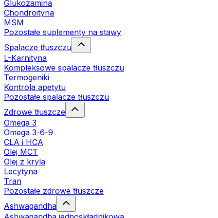
Glukozamina
Chondroityna
MSM
Pozostałe suplementy na stawy
Spalacze tłuszczu
L-Karnityna
Kompleksowe spalacze tłuszczu
Termogeniki
Kontrola apetytu
Pozostałe spalacze tłuszczu
Zdrowe tłuszcze
Omega 3
Omega 3-6-9
CLA i HCA
Olej MCT
Olej z kryla
Lecytyna
Tran
Pozostałe zdrowe tłuszcze
Ashwagandha
Ashwagandha jednoskładnikowa