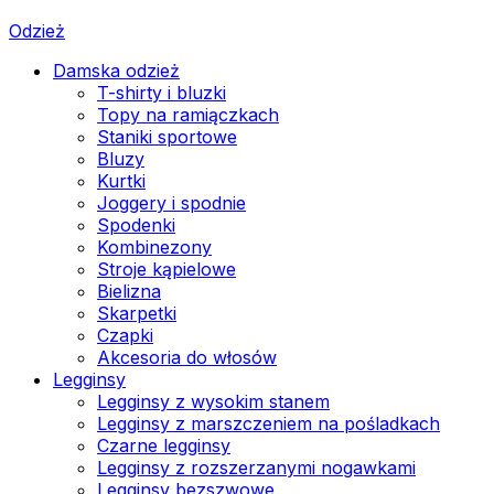
Odzież
Damska odzież
T-shirty i bluzki
Topy na ramiączkach
Staniki sportowe
Bluzy
Kurtki
Joggery i spodnie
Spodenki
Kombinezony
Stroje kąpielowe
Bielizna
Skarpetki
Czapki
Akcesoria do włosów
Legginsy
Legginsy z wysokim stanem
Legginsy z marszczeniem na pośladkach
Czarne legginsy
Legginsy z rozszerzanymi nogawkami
Legginsy bezszwowe