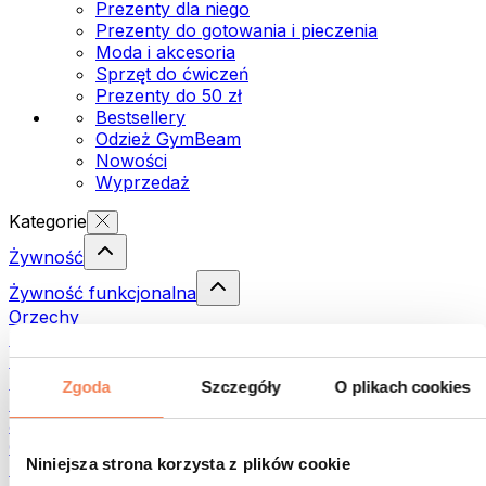
Prezenty dla niego
Prezenty do gotowania i pieczenia
Moda i akcesoria
Sprzęt do ćwiczeń
Prezenty do 50 zł
Bestsellery
Odzież GymBeam
Nowości
Wyprzedaż
Kategorie
Żywność
Żywność funkcjonalna
Orzechy
Nasiona
Pasty i kremy do smarowania
Ryby
Zgoda
Szczegóły
O plikach cookies
Dania gotowe
Jajka
Chleb i pieczywo
Niniejsza strona korzysta z plików cookie
Mięso