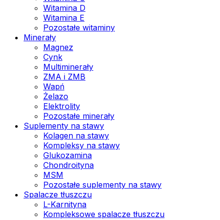
Witamina D
Witamina E
Pozostałe witaminy
Minerały
Magnez
Cynk
Multiminerały
ZMA i ZMB
Wapń
Żelazo
Elektrolity
Pozostałe minerały
Suplementy na stawy
Kolagen na stawy
Kompleksy na stawy
Glukozamina
Chondroityna
MSM
Pozostałe suplementy na stawy
Spalacze tłuszczu
L-Karnityna
Kompleksowe spalacze tłuszczu