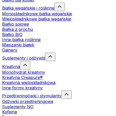
Białko dla kobiet
Białka wegańskie i roślinne
Monoskładnikowe białka wegańskie
Wieloskładnikowe białka wegańskie
Białko sojowe
Białka z grochu
Białko BIO
Inne białka roślinne
Mieszanki białek
Gainery
Suplementy i odżywki
Kreatyna
Monohydrat kreatyny
Kreatyna Creapure®
Kreatyna wieloskładnikowa
Inne formy kreatyny
Przedtreningówki i stymulanty
Odżywki przedtreningowe
Suplementy NO
Kofeina