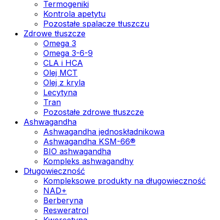
Termogeniki
Kontrola apetytu
Pozostałe spalacze tłuszczu
Zdrowe tłuszcze
Omega 3
Omega 3-6-9
CLA i HCA
Olej MCT
Olej z kryla
Lecytyna
Tran
Pozostałe zdrowe tłuszcze
Ashwagandha
Ashwagandha jednoskładnikowa
Ashwagandha KSM-66®
BIO ashwagandha
Kompleks ashwagandhy
Długowieczność
Kompleksowe produkty na długowieczność
NAD+
Berberyna
Resweratrol
Kwercetyna