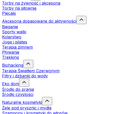
Torby na żywność i akcesoria
Torby na siłownię
Plecaki
Akcesoria dopasowane do aktywności
Bieganie
Sporty walki
Kolarstwo
Joga i pilates
Terapia zimnem
Pływanie
Trekking
Biohacking
Terapia Światłem Czerwonym
Filtry i dzbanki do wody
Eko dom
Środki do prania
Środki czystości
Naturalne kosmetyki
Żele pod prysznic i mydła
Szampony i kosmetyki do włosów