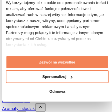
Rośliny strączkowe
Wykorzystujemy pliki cookie do spersonalizowania treści i
Inna żywność fitness
reklam, aby oferować funkcje społecznościowe i
Masła orzechowe
analizować ruch w naszej witrynie. Informacje o tym, jak
Masło orzechowe 100%
korzystasz z naszej witryny, udostępniamy partnerom
Słodkie masła orzechowe
społecznościowym, reklamowym i analitycznym.
Masła orzechowe z białkiem
Partnerzy mogą połączyć te informacje z innymi danymi
Superfood
otrzymanymi od Ciebie lub uzyskanymi podczas
Zielone superfoods
korzystania z ich usług.
Błonnik
Inne superfoods
Przekąski
Zezwól na wszystkie
Batony proteinowe
Suszone mięso
Owoce liofilizowane
Spersonalizuj
Ciastka proteinowe
Chipsy i chrupki
Batony & Flapjacki
Odmowa
Czekolady
Inne przekąski
Aromaty i słodziki