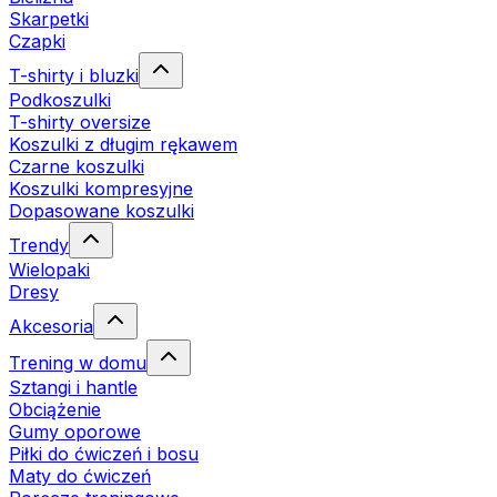
Skarpetki
Czapki
T-shirty i bluzki
Podkoszulki
T-shirty oversize
Koszulki z długim rękawem
Czarne koszulki
Koszulki kompresyjne
Dopasowane koszulki
Trendy
Wielopaki
Dresy
Akcesoria
Trening w domu
Sztangi i hantle
Obciążenie
Gumy oporowe
Piłki do ćwiczeń i bosu
Maty do ćwiczeń