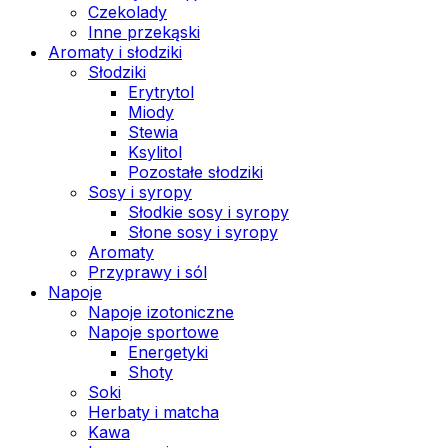
Czekolady
Inne przekąski
Aromaty i słodziki
Słodziki
Erytrytol
Miody
Stewia
Ksylitol
Pozostałe słodziki
Sosy i syropy
Słodkie sosy i syropy
Słone sosy i syropy
Aromaty
Przyprawy i sól
Napoje
Napoje izotoniczne
Napoje sportowe
Energetyki
Shoty
Soki
Herbaty i matcha
Kawa