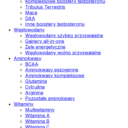
Kompleksowe boostery testosteronu
Tribulus Terrestris
Maca
DAA
Inne boostery testosteronu
Węglowodany
Węglowodany szybko przyswajalne
Gainery all-in-one
Żele energetyczne
Węglowodany wolno przyswajalne
Aminokwasy
BCAA
Aminokwasy egzogenne
Aminokwasy kompleksowe
Glutamina
Cytrulina
Arginina
Pozostałe aminokwasy
Witaminy
Multiwitaminy
Witamina A
Witamina B
Witamina C