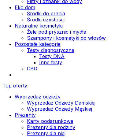
Filtry i dzbanki do wody
Eko dom
Środki do prania
Środki czystości
Naturalne kosmetyki
Żele pod prysznic i mydła
Szampony i kosmetyki do włosów
Pozostałe kategorie
Testy diagnostyczne
Testy DNA
Inne testy
CBD
Top oferty
Wyprzedaż odzieży
Wyprzedaż Odzieży Damskiej
Wyprzedaż Odzieży Męskiej
Prezenty
Karty podarunkowe
Prezenty dla rodziny
Prezenty dla niej