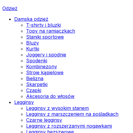
Odzież
Damska odzież
T-shirty i bluzki
Topy na ramiączkach
Staniki sportowe
Bluzy
Kurtki
Joggery i spodnie
Spodenki
Kombinezony
Stroje kąpielowe
Bielizna
Skarpetki
Czapki
Akcesoria do włosów
Legginsy
Legginsy z wysokim stanem
Legginsy z marszczeniem na pośladkach
Czarne legginsy
Legginsy z rozszerzanymi nogawkami
Legginsy bezszwowe