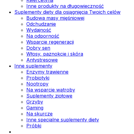
Inne produkty na długowieczność
Suplementy diety dla osiągnięcia Twoich celów
Budowa masy mięśniowej
Odchudzanie
Wydajność
Na odporność
Wsparcie regeneracji
Dobry sen
Włosy, paznokcie i skóra
Antystresowe
Inne suplementy
Enzymy trawienne
Probiotyki
Nootropy
Na wsparcie wątroby
Suplementy ziołowe
Grzyby
Gaming
Na skurcze
Inne specjalne suplementy diety
Próbki