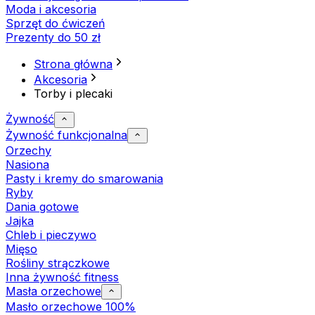
Moda i akcesoria
Sprzęt do ćwiczeń
Prezenty do 50 zł
Strona główna
Akcesoria
Torby i plecaki
Żywność
Żywność funkcjonalna
Orzechy
Nasiona
Pasty i kremy do smarowania
Ryby
Dania gotowe
Jajka
Chleb i pieczywo
Mięso
Rośliny strączkowe
Inna żywność fitness
Masła orzechowe
Masło orzechowe 100%