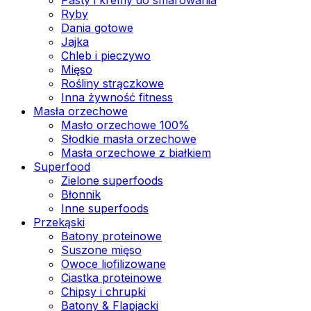
Ryby
Dania gotowe
Jajka
Chleb i pieczywo
Mięso
Rośliny strączkowe
Inna żywność fitness
Masła orzechowe
Masło orzechowe 100%
Słodkie masła orzechowe
Masła orzechowe z białkiem
Superfood
Zielone superfoods
Błonnik
Inne superfoods
Przekąski
Batony proteinowe
Suszone mięso
Owoce liofilizowane
Ciastka proteinowe
Chipsy i chrupki
Batony & Flapjacki