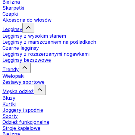
Bielizna
Skarpetki
Czapki
Akcesoria do włosów
Legginsy
Legginsy z wysokim stanem
Legginsy z marszczeniem na pośladkach
Czarne legginsy
Legginsy z rozszerzanymi nogawkami
Legginsy bezszwowe
Trendy
Wielopaki
Zestawy sportowe
Męska odzież
Bluzy
Kurtki
Joggery i spodnie
Szorty
Odzież funkcjonalna
Stroje kąpielowe
Bielizna