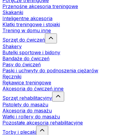
Poręcze treningowe
Przenośne akcesoria treningowe
Skakanki
Inteligentne akcesoria
Klatki treningowe i stojaki
Trening w domu inne
Sprzęt do ćwiczeń
Shakery
Butelki sportowe i bidony
Bandaże do ćwiczeń
Pasy do ćwiczeń
Paski i uchwyty do podnoszenia ciężarów
Ręczniki
Rękawice treningowe
Akcesoria do ćwiczeń inne
Sprzęt rehabilitacyjny
Pistolety do masażu
Akcesoria do masażu
Wałki i rollery do masażu
Pozostałe akcesoria rehabilitacyjne
Torby i plecaki