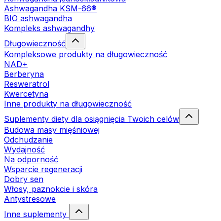
Ashwagandha KSM-66®
BIO ashwagandha
Kompleks ashwagandhy
Długowieczność
Kompleksowe produkty na długowieczność
NAD+
Berberyna
Resweratrol
Kwercetyna
Inne produkty na długowieczność
Suplementy diety dla osiągnięcia Twoich celów
Budowa masy mięśniowej
Odchudzanie
Wydajność
Na odporność
Wsparcie regeneracji
Dobry sen
Włosy, paznokcie i skóra
Antystresowe
Inne suplementy