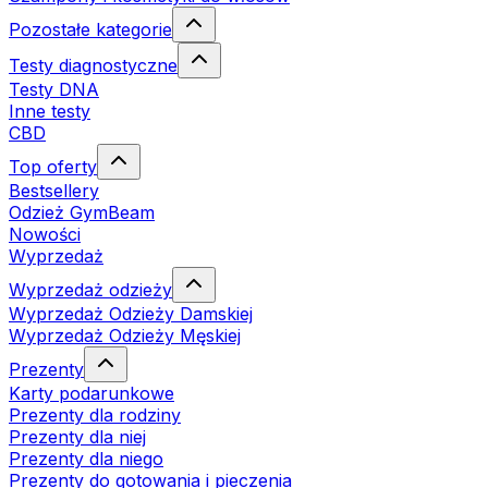
Pozostałe kategorie
Testy diagnostyczne
Testy DNA
Inne testy
CBD
Top oferty
Bestsellery
Odzież GymBeam
Nowości
Wyprzedaż
Wyprzedaż odzieży
Wyprzedaż Odzieży Damskiej
Wyprzedaż Odzieży Męskiej
Prezenty
Karty podarunkowe
Prezenty dla rodziny
Prezenty dla niej
Prezenty dla niego
Prezenty do gotowania i pieczenia