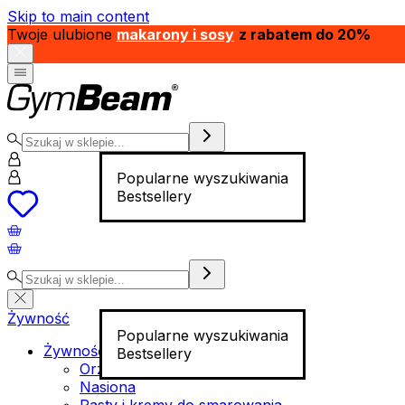
Skip to main content
Twoje ulubione
makarony i sosy
z rabatem do 20%
Popularne wyszukiwania
Bestsellery
Żywność
Popularne wyszukiwania
Żywność funkcjonalna
Bestsellery
Orzechy
Nasiona
Pasty i kremy do smarowania