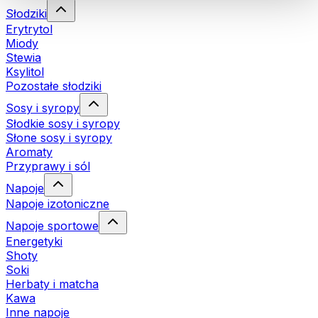
Słodziki
Erytrytol
Miody
Stewia
Ksylitol
Pozostałe słodziki
Sosy i syropy
Słodkie sosy i syropy
Słone sosy i syropy
Aromaty
Przyprawy i sól
Napoje
Napoje izotoniczne
Napoje sportowe
Energetyki
Shoty
Soki
Herbaty i matcha
Kawa
Inne napoje