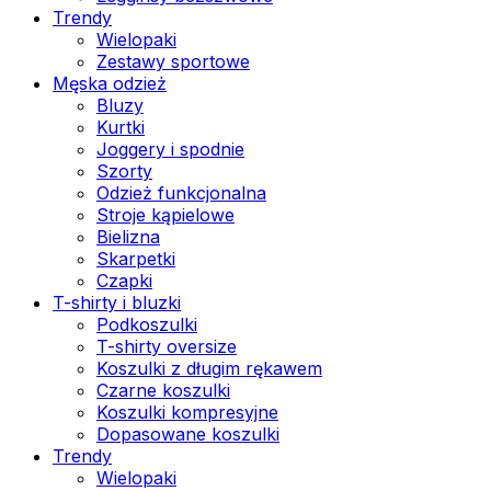
Trendy
Wielopaki
Zestawy sportowe
Męska odzież
Bluzy
Kurtki
Joggery i spodnie
Szorty
Odzież funkcjonalna
Stroje kąpielowe
Bielizna
Skarpetki
Czapki
T-shirty i bluzki
Podkoszulki
T-shirty oversize
Koszulki z długim rękawem
Czarne koszulki
Koszulki kompresyjne
Dopasowane koszulki
Trendy
Wielopaki