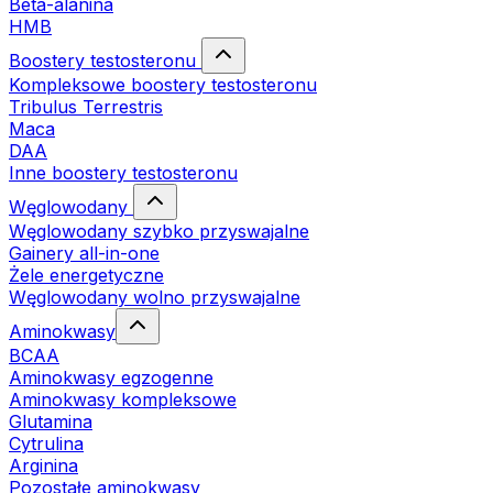
Beta-alanina
HMB
Boostery testosteronu
Kompleksowe boostery testosteronu
Tribulus Terrestris
Maca
DAA
Inne boostery testosteronu
Węglowodany
Węglowodany szybko przyswajalne
Gainery all-in-one
Żele energetyczne
Węglowodany wolno przyswajalne
Aminokwasy
BCAA
Aminokwasy egzogenne
Aminokwasy kompleksowe
Glutamina
Cytrulina
Arginina
Pozostałe aminokwasy