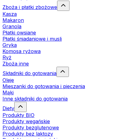
Zboża i płatki zbożowe
Kasza
Makaron
Granola
Płatki owsiane
Płatki śniadaniowe i musli
Gryka
Komosa ryżowa
Ryż
Zboża inne
Składniki do gotowania
Oleje
Mieszanki do gotowania i pieczenia
Mąki
Inne składniki do gotowania
Diety
Produkty BIO
Produkty wegańskie
Produkty bezglutenowe
Produkty bez laktozy