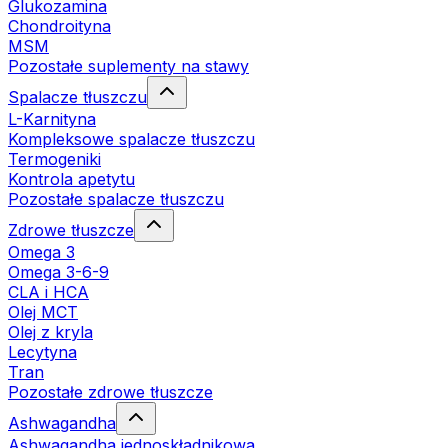
Glukozamina
Chondroityna
MSM
Pozostałe suplementy na stawy
Spalacze tłuszczu
L-Karnityna
Kompleksowe spalacze tłuszczu
Termogeniki
Kontrola apetytu
Pozostałe spalacze tłuszczu
Zdrowe tłuszcze
Omega 3
Omega 3-6-9
CLA i HCA
Olej MCT
Olej z kryla
Lecytyna
Tran
Pozostałe zdrowe tłuszcze
Ashwagandha
Ashwagandha jednoskładnikowa