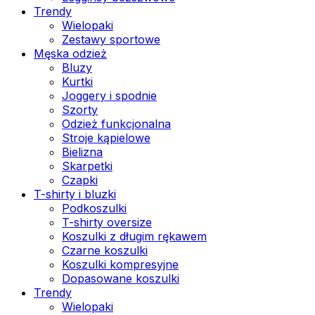
Trendy
Wielopaki
Zestawy sportowe
Męska odzież
Bluzy
Kurtki
Joggery i spodnie
Szorty
Odzież funkcjonalna
Stroje kąpielowe
Bielizna
Skarpetki
Czapki
T-shirty i bluzki
Podkoszulki
T-shirty oversize
Koszulki z długim rękawem
Czarne koszulki
Koszulki kompresyjne
Dopasowane koszulki
Trendy
Wielopaki