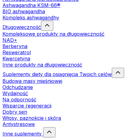
Ashwagandha KSM-66®
BIO ashwagandha
Kompleks ashwagandhy
Długowieczność
Kompleksowe produkty na długowieczność
NAD+
Berberyna
Resweratrol
Kwercetyna
Inne produkty na długowieczność
Suplementy diety dla osiągnięcia Twoich celów
Budowa masy mięśniowej
Odchudzanie
Wydajność
Na odporność
Wsparcie regeneracji
Dobry sen
Włosy, paznokcie i skóra
Antystresowe
Inne suplementy