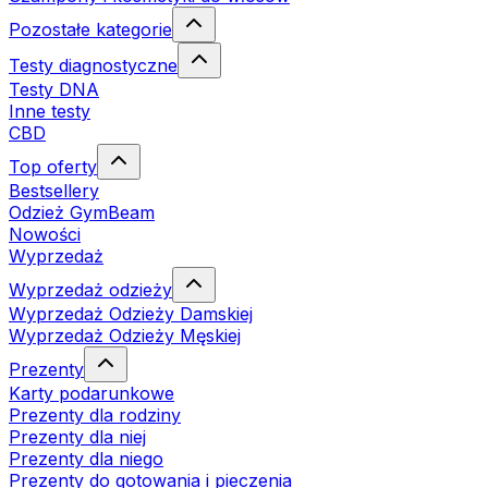
Pozostałe kategorie
Testy diagnostyczne
Testy DNA
Inne testy
CBD
Top oferty
Bestsellery
Odzież GymBeam
Nowości
Wyprzedaż
Wyprzedaż odzieży
Wyprzedaż Odzieży Damskiej
Wyprzedaż Odzieży Męskiej
Prezenty
Karty podarunkowe
Prezenty dla rodziny
Prezenty dla niej
Prezenty dla niego
Prezenty do gotowania i pieczenia