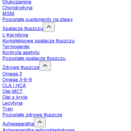
Glukozamina
Chondroityna
MSM
Pozostałe suplementy na stawy
Spalacze tłuszczu
L-Karnityna
Kompleksowe spalacze tłuszczu
Termogeniki
Kontrola apetytu
Pozostałe spalacze tłuszczu
Zdrowe tłuszcze
Omega 3
Omega 3-6-9
CLA i HCA
Olej MCT
Olej z kryla
Lecytyna
Tran
Pozostałe zdrowe tłuszcze
Ashwagandha
Ashwagandha jednoskładnikowa