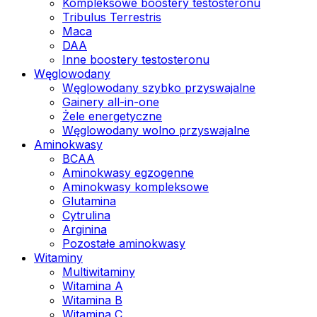
Kompleksowe boostery testosteronu
Tribulus Terrestris
Maca
DAA
Inne boostery testosteronu
Węglowodany
Węglowodany szybko przyswajalne
Gainery all-in-one
Żele energetyczne
Węglowodany wolno przyswajalne
Aminokwasy
BCAA
Aminokwasy egzogenne
Aminokwasy kompleksowe
Glutamina
Cytrulina
Arginina
Pozostałe aminokwasy
Witaminy
Multiwitaminy
Witamina A
Witamina B
Witamina C