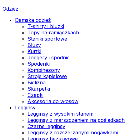
Odzież
Damska odzież
T-shirty i bluzki
Topy na ramiączkach
Staniki sportowe
Bluzy
Kurtki
Joggery i spodnie
Spodenki
Kombinezony
Stroje kąpielowe
Bielizna
Skarpetki
Czapki
Akcesoria do włosów
Legginsy
Legginsy z wysokim stanem
Legginsy z marszczeniem na pośladkach
Czarne legginsy
Legginsy z rozszerzanymi nogawkami
Legginsy bezszwowe