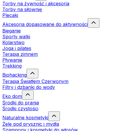
Torby na żywność i akcesoria
Torby na siłownię
Plecaki
Akcesoria dopasowane do aktywności
Bieganie
Sporty walki
Kolarstwo
Joga i pilates
Terapia zimnem
Pływanie
Trekking
Biohacking
Terapia Światłem Czerwonym
Filtry i dzbanki do wody
Eko dom
Środki do prania
Środki czystości
Naturalne kosmetyki
Żele pod prysznic i mydła
Szampony i kosmetyki do włosów