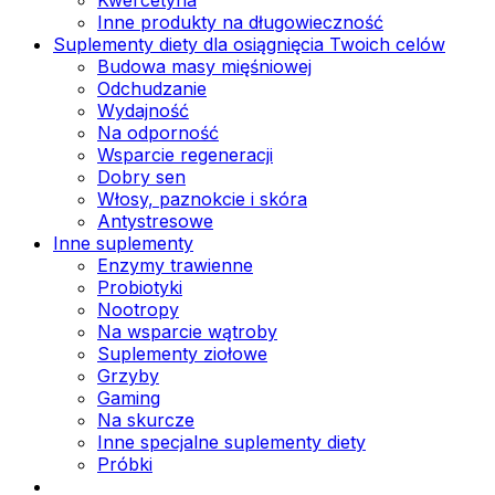
Inne produkty na długowieczność
Suplementy diety dla osiągnięcia Twoich celów
Budowa masy mięśniowej
Odchudzanie
Wydajność
Na odporność
Wsparcie regeneracji
Dobry sen
Włosy, paznokcie i skóra
Antystresowe
Inne suplementy
Enzymy trawienne
Probiotyki
Nootropy
Na wsparcie wątroby
Suplementy ziołowe
Grzyby
Gaming
Na skurcze
Inne specjalne suplementy diety
Próbki