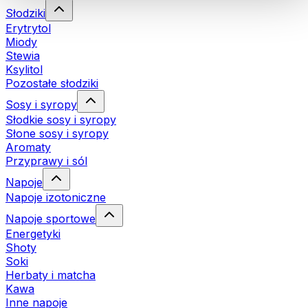
Słodziki
Erytrytol
Miody
Stewia
Ksylitol
Pozostałe słodziki
Sosy i syropy
Słodkie sosy i syropy
Słone sosy i syropy
Aromaty
Przyprawy i sól
Napoje
Napoje izotoniczne
Napoje sportowe
Energetyki
Shoty
Soki
Herbaty i matcha
Kawa
Inne napoje