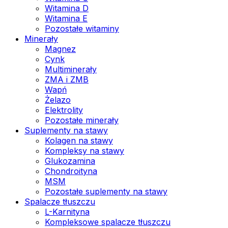
Witamina D
Witamina E
Pozostałe witaminy
Minerały
Magnez
Cynk
Multiminerały
ZMA i ZMB
Wapń
Żelazo
Elektrolity
Pozostałe minerały
Suplementy na stawy
Kolagen na stawy
Kompleksy na stawy
Glukozamina
Chondroityna
MSM
Pozostałe suplementy na stawy
Spalacze tłuszczu
L-Karnityna
Kompleksowe spalacze tłuszczu