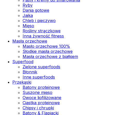
Ryby
Dania gotowe
Jajka
Chleb i pieczywo
Mięso
Rośliny strączkowe
Inna żywność fitness
Masła orzechowe
Masło orzechowe 100%
Słodkie masła orzechowe
Masła orzechowe z białkiem
Superfood
Zielone superfoods
Błonnik
Inne superfoods
Przekąski
Batony proteinowe
Suszone mięso
Owoce liofilizowane
Ciastka proteinowe
Chipsy i chrupki
Batony & Flapjacki