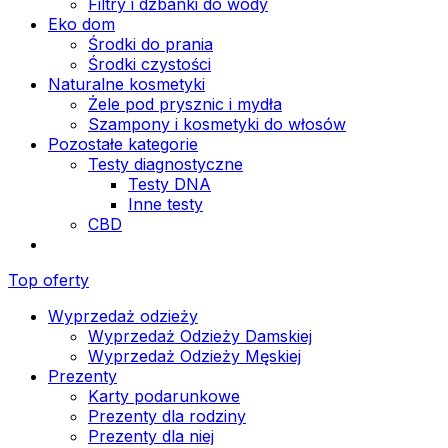
Filtry i dzbanki do wody
Eko dom
Środki do prania
Środki czystości
Naturalne kosmetyki
Żele pod prysznic i mydła
Szampony i kosmetyki do włosów
Pozostałe kategorie
Testy diagnostyczne
Testy DNA
Inne testy
CBD
Top oferty
Wyprzedaż odzieży
Wyprzedaż Odzieży Damskiej
Wyprzedaż Odzieży Męskiej
Prezenty
Karty podarunkowe
Prezenty dla rodziny
Prezenty dla niej