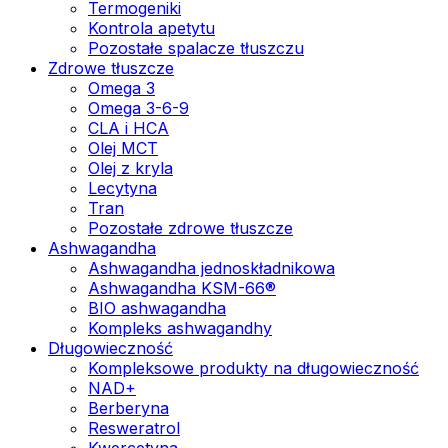
Termogeniki
Kontrola apetytu
Pozostałe spalacze tłuszczu
Zdrowe tłuszcze
Omega 3
Omega 3-6-9
CLA i HCA
Olej MCT
Olej z kryla
Lecytyna
Tran
Pozostałe zdrowe tłuszcze
Ashwagandha
Ashwagandha jednoskładnikowa
Ashwagandha KSM-66®
BIO ashwagandha
Kompleks ashwagandhy
Długowieczność
Kompleksowe produkty na długowieczność
NAD+
Berberyna
Resweratrol
Kwercetyna