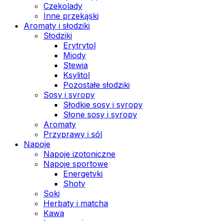
Czekolady
Inne przekąski
Aromaty i słodziki
Słodziki
Erytrytol
Miody
Stewia
Ksylitol
Pozostałe słodziki
Sosy i syropy
Słodkie sosy i syropy
Słone sosy i syropy
Aromaty
Przyprawy i sól
Napoje
Napoje izotoniczne
Napoje sportowe
Energetyki
Shoty
Soki
Herbaty i matcha
Kawa