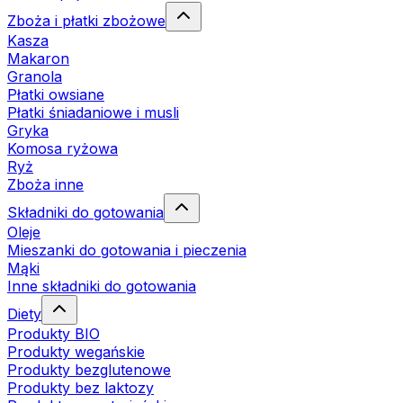
Zboża i płatki zbożowe
Kasza
Makaron
Granola
Płatki owsiane
Płatki śniadaniowe i musli
Gryka
Komosa ryżowa
Ryż
Zboża inne
Składniki do gotowania
Oleje
Mieszanki do gotowania i pieczenia
Mąki
Inne składniki do gotowania
Diety
Produkty BIO
Produkty wegańskie
Produkty bezglutenowe
Produkty bez laktozy