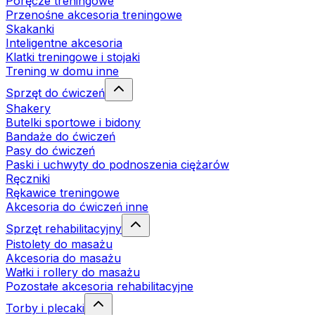
Poręcze treningowe
Przenośne akcesoria treningowe
Skakanki
Inteligentne akcesoria
Klatki treningowe i stojaki
Trening w domu inne
Sprzęt do ćwiczeń
Shakery
Butelki sportowe i bidony
Bandaże do ćwiczeń
Pasy do ćwiczeń
Paski i uchwyty do podnoszenia ciężarów
Ręczniki
Rękawice treningowe
Akcesoria do ćwiczeń inne
Sprzęt rehabilitacyjny
Pistolety do masażu
Akcesoria do masażu
Wałki i rollery do masażu
Pozostałe akcesoria rehabilitacyjne
Torby i plecaki