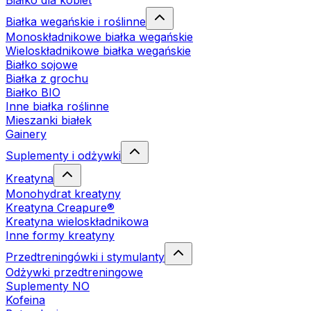
Białko dla kobiet
Białka wegańskie i roślinne
Monoskładnikowe białka wegańskie
Wieloskładnikowe białka wegańskie
Białko sojowe
Białka z grochu
Białko BIO
Inne białka roślinne
Mieszanki białek
Gainery
Suplementy i odżywki
Kreatyna
Monohydrat kreatyny
Kreatyna Creapure®
Kreatyna wieloskładnikowa
Inne formy kreatyny
Przedtreningówki i stymulanty
Odżywki przedtreningowe
Suplementy NO
Kofeina