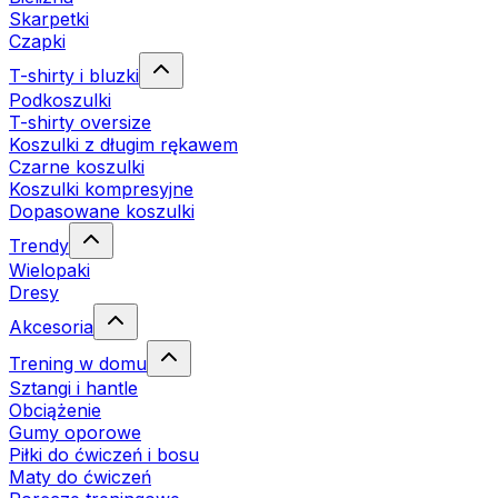
Skarpetki
Czapki
T-shirty i bluzki
Podkoszulki
T-shirty oversize
Koszulki z długim rękawem
Czarne koszulki
Koszulki kompresyjne
Dopasowane koszulki
Trendy
Wielopaki
Dresy
Akcesoria
Trening w domu
Sztangi i hantle
Obciążenie
Gumy oporowe
Piłki do ćwiczeń i bosu
Maty do ćwiczeń