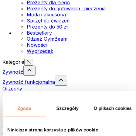
Prezenty dla niego
Prezenty do gotowania i pieczenia
Moda i akcesoria
Sprzęt do ćwiczeń
Prezenty do 50 zł
Bestsellery
Odzież GymBeam
Nowości
Wyprzedaż
Kategorie
Żywność
Żywność funkcjonalna
Orzechy
Nasiona
Pasty i kremy do smarowania
Ryby
Zgoda
Szczegóły
O plikach cookies
Dania gotowe
Jajka
Chleb i pieczywo
Niniejsza strona korzysta z plików cookie
Mięso