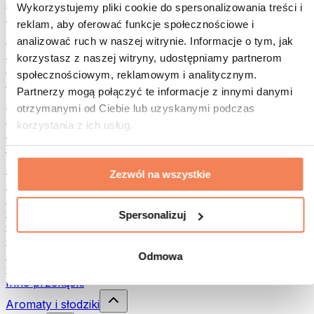
Rośliny strączkowe
Wykorzystujemy pliki cookie do spersonalizowania treści i
Inna żywność fitness
reklam, aby oferować funkcje społecznościowe i
Masła orzechowe
analizować ruch w naszej witrynie. Informacje o tym, jak
Masło orzechowe 100%
korzystasz z naszej witryny, udostępniamy partnerom
Słodkie masła orzechowe
społecznościowym, reklamowym i analitycznym.
Masła orzechowe z białkiem
Partnerzy mogą połączyć te informacje z innymi danymi
Superfood
otrzymanymi od Ciebie lub uzyskanymi podczas
Zielone superfoods
korzystania z ich usług.
Błonnik
Inne superfoods
Przekąski
Zezwól na wszystkie
Batony proteinowe
Suszone mięso
Owoce liofilizowane
Spersonalizuj
Ciastka proteinowe
Chipsy i chrupki
Batony & Flapjacki
Odmowa
Czekolady
Inne przekąski
Aromaty i słodziki