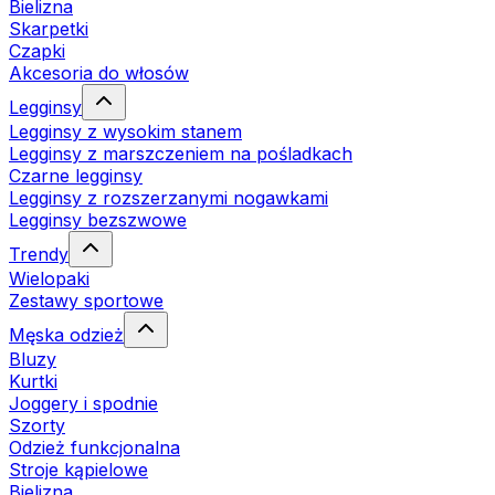
Bielizna
Skarpetki
Czapki
Akcesoria do włosów
Legginsy
Legginsy z wysokim stanem
Legginsy z marszczeniem na pośladkach
Czarne legginsy
Legginsy z rozszerzanymi nogawkami
Legginsy bezszwowe
Trendy
Wielopaki
Zestawy sportowe
Męska odzież
Bluzy
Kurtki
Joggery i spodnie
Szorty
Odzież funkcjonalna
Stroje kąpielowe
Bielizna