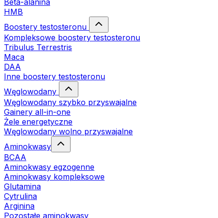
Beta-alanina
HMB
Boostery testosteronu
Kompleksowe boostery testosteronu
Tribulus Terrestris
Maca
DAA
Inne boostery testosteronu
Węglowodany
Węglowodany szybko przyswajalne
Gainery all-in-one
Żele energetyczne
Węglowodany wolno przyswajalne
Aminokwasy
BCAA
Aminokwasy egzogenne
Aminokwasy kompleksowe
Glutamina
Cytrulina
Arginina
Pozostałe aminokwasy