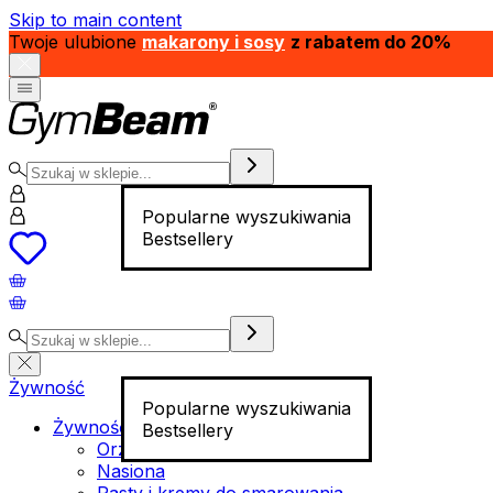
Skip to main content
Twoje ulubione
makarony i sosy
z rabatem do 20%
Popularne wyszukiwania
Bestsellery
Żywność
Popularne wyszukiwania
Żywność funkcjonalna
Bestsellery
Orzechy
Nasiona
Pasty i kremy do smarowania