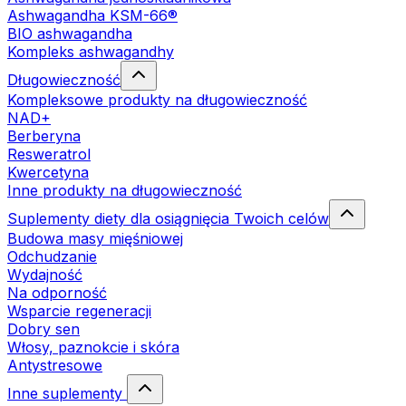
Ashwagandha KSM-66®
BIO ashwagandha
Kompleks ashwagandhy
Długowieczność
Kompleksowe produkty na długowieczność
NAD+
Berberyna
Resweratrol
Kwercetyna
Inne produkty na długowieczność
Suplementy diety dla osiągnięcia Twoich celów
Budowa masy mięśniowej
Odchudzanie
Wydajność
Na odporność
Wsparcie regeneracji
Dobry sen
Włosy, paznokcie i skóra
Antystresowe
Inne suplementy