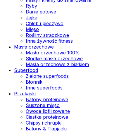
Ryby
Dania gotowe
Jajka
Chleb i pieczywo
Mięso
Rośliny strączkowe
Inna żywność fitness
Masła orzechowe
Masło orzechowe 100%
Słodkie masła orzechowe
Masła orzechowe z białkiem
Superfood
Zielone superfoods
Błonnik
Inne superfoods
Przekąski
Batony proteinowe
Suszone mięso
Owoce liofilizowane
Ciastka proteinowe
Chipsy i chrupki
Batony & Flapjacki