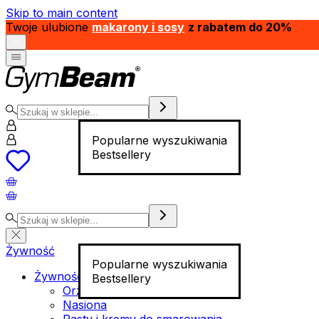
Skip to main content
Twoje ulubione
makarony i sosy
z rabatem do 20%
Popularne wyszukiwania
Bestsellery
Żywność
Popularne wyszukiwania
Żywność funkcjonalna
Bestsellery
Orzechy
Nasiona
Pasty i kremy do smarowania