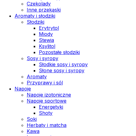
Czekolady
Inne przekąski
Aromaty i słodziki
Słodziki
Erytrytol
Miody
Stewia
Ksylitol
Pozostałe słodziki
Sosy i syropy
Słodkie sosy i syropy
Słone sosy i syropy
Aromaty
Przyprawy i sól
Napoje
Napoje izotoniczne
Napoje sportowe
Energetyki
Shoty
Soki
Herbaty i matcha
Kawa