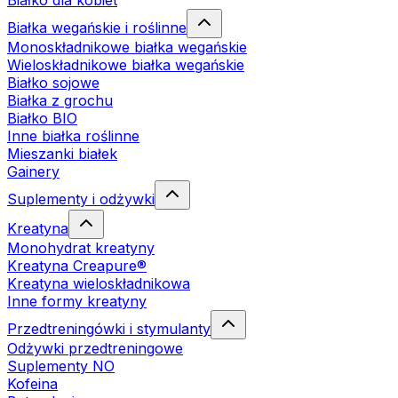
Białko dla kobiet
Białka wegańskie i roślinne
Monoskładnikowe białka wegańskie
Wieloskładnikowe białka wegańskie
Białko sojowe
Białka z grochu
Białko BIO
Inne białka roślinne
Mieszanki białek
Gainery
Suplementy i odżywki
Kreatyna
Monohydrat kreatyny
Kreatyna Creapure®
Kreatyna wieloskładnikowa
Inne formy kreatyny
Przedtreningówki i stymulanty
Odżywki przedtreningowe
Suplementy NO
Kofeina