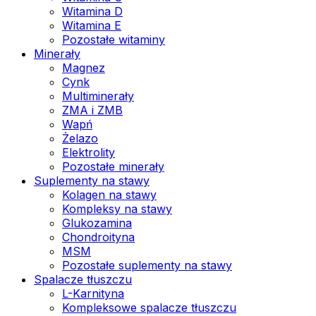
Witamina D
Witamina E
Pozostałe witaminy
Minerały
Magnez
Cynk
Multiminerały
ZMA i ZMB
Wapń
Żelazo
Elektrolity
Pozostałe minerały
Suplementy na stawy
Kolagen na stawy
Kompleksy na stawy
Glukozamina
Chondroityna
MSM
Pozostałe suplementy na stawy
Spalacze tłuszczu
L-Karnityna
Kompleksowe spalacze tłuszczu