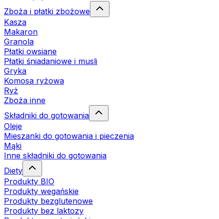
Zboża i płatki zbożowe
Kasza
Makaron
Granola
Płatki owsiane
Płatki śniadaniowe i musli
Gryka
Komosa ryżowa
Ryż
Zboża inne
Składniki do gotowania
Oleje
Mieszanki do gotowania i pieczenia
Mąki
Inne składniki do gotowania
Diety
Produkty BIO
Produkty wegańskie
Produkty bezglutenowe
Produkty bez laktozy