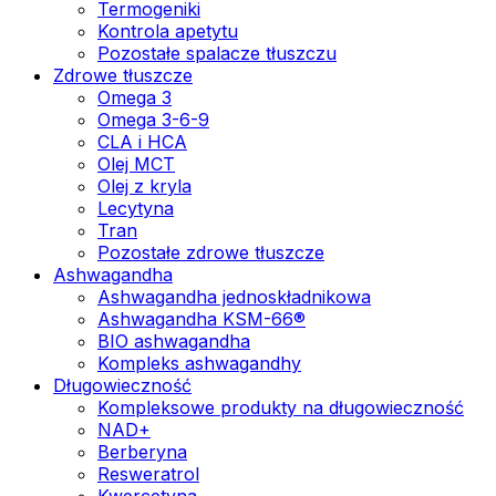
Termogeniki
Kontrola apetytu
Pozostałe spalacze tłuszczu
Zdrowe tłuszcze
Omega 3
Omega 3-6-9
CLA i HCA
Olej MCT
Olej z kryla
Lecytyna
Tran
Pozostałe zdrowe tłuszcze
Ashwagandha
Ashwagandha jednoskładnikowa
Ashwagandha KSM-66®
BIO ashwagandha
Kompleks ashwagandhy
Długowieczność
Kompleksowe produkty na długowieczność
NAD+
Berberyna
Resweratrol
Kwercetyna