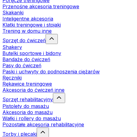
Poręcze treningowe
Przenośne akcesoria treningowe
Skakanki
Inteligentne akcesoria
Klatki treningowe i stojaki
Trening w domu inne
Sprzęt do ćwiczeń
Shakery
Butelki sportowe i bidony
Bandaże do ćwiczeń
Pasy do ćwiczeń
Paski i uchwyty do podnoszenia ciężarów
Ręczniki
Rękawice treningowe
Akcesoria do ćwiczeń inne
Sprzęt rehabilitacyjny
Pistolety do masażu
Akcesoria do masażu
Wałki i rollery do masażu
Pozostałe akcesoria rehabilitacyjne
Torby i plecaki