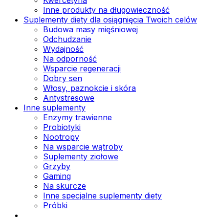
Inne produkty na długowieczność
Suplementy diety dla osiągnięcia Twoich celów
Budowa masy mięśniowej
Odchudzanie
Wydajność
Na odporność
Wsparcie regeneracji
Dobry sen
Włosy, paznokcie i skóra
Antystresowe
Inne suplementy
Enzymy trawienne
Probiotyki
Nootropy
Na wsparcie wątroby
Suplementy ziołowe
Grzyby
Gaming
Na skurcze
Inne specjalne suplementy diety
Próbki