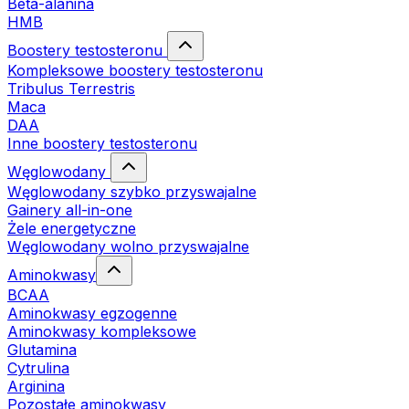
Beta-alanina
HMB
Boostery testosteronu
Kompleksowe boostery testosteronu
Tribulus Terrestris
Maca
DAA
Inne boostery testosteronu
Węglowodany
Węglowodany szybko przyswajalne
Gainery all-in-one
Żele energetyczne
Węglowodany wolno przyswajalne
Aminokwasy
BCAA
Aminokwasy egzogenne
Aminokwasy kompleksowe
Glutamina
Cytrulina
Arginina
Pozostałe aminokwasy