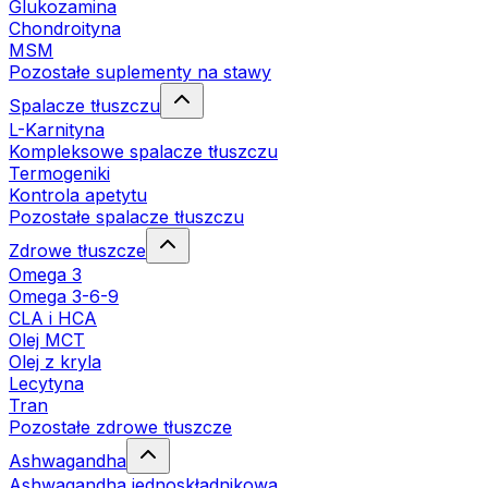
Glukozamina
Chondroityna
MSM
Pozostałe suplementy na stawy
Spalacze tłuszczu
L-Karnityna
Kompleksowe spalacze tłuszczu
Termogeniki
Kontrola apetytu
Pozostałe spalacze tłuszczu
Zdrowe tłuszcze
Omega 3
Omega 3-6-9
CLA i HCA
Olej MCT
Olej z kryla
Lecytyna
Tran
Pozostałe zdrowe tłuszcze
Ashwagandha
Ashwagandha jednoskładnikowa