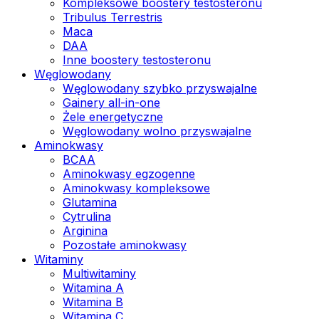
Kompleksowe boostery testosteronu
Tribulus Terrestris
Maca
DAA
Inne boostery testosteronu
Węglowodany
Węglowodany szybko przyswajalne
Gainery all-in-one
Żele energetyczne
Węglowodany wolno przyswajalne
Aminokwasy
BCAA
Aminokwasy egzogenne
Aminokwasy kompleksowe
Glutamina
Cytrulina
Arginina
Pozostałe aminokwasy
Witaminy
Multiwitaminy
Witamina A
Witamina B
Witamina C