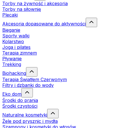
Torby na żywność i akcesoria
Torby na siłownię
Plecaki
Akcesoria dopasowane do aktywności
Bieganie
Sporty walki
Kolarstwo
Joga i pilates
Terapia zimnem
Pływanie
Trekking
Biohacking
Terapia Światłem Czerwonym
Filtry i dzbanki do wody
Eko dom
Środki do prania
Środki czystości
Naturalne kosmetyki
Żele pod prysznic i mydła
Szampony i kosmetyki do włosów