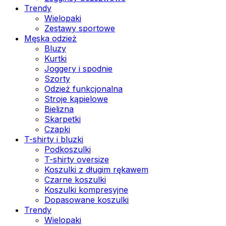
Trendy
Wielopaki
Zestawy sportowe
Męska odzież
Bluzy
Kurtki
Joggery i spodnie
Szorty
Odzież funkcjonalna
Stroje kąpielowe
Bielizna
Skarpetki
Czapki
T-shirty i bluzki
Podkoszulki
T-shirty oversize
Koszulki z długim rękawem
Czarne koszulki
Koszulki kompresyjne
Dopasowane koszulki
Trendy
Wielopaki