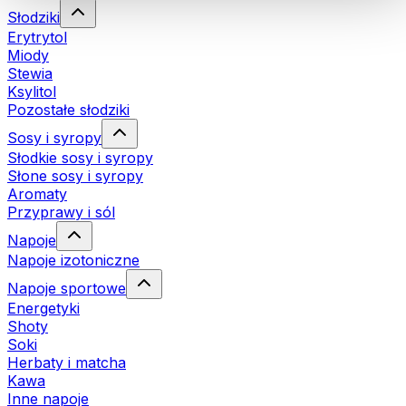
Słodziki
Erytrytol
Miody
Stewia
Ksylitol
Pozostałe słodziki
Sosy i syropy
Słodkie sosy i syropy
Słone sosy i syropy
Aromaty
Przyprawy i sól
Napoje
Napoje izotoniczne
Napoje sportowe
Energetyki
Shoty
Soki
Herbaty i matcha
Kawa
Inne napoje