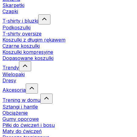
Skarpetki
Czapki
T-shirty i bluzki
Podkoszulki
T-shirty oversize
Koszulki z długim rękawem
Czarne koszulki
Koszulki kompresyjne
Dopasowane koszulki
Trendy
Wielopaki
Dresy
Akcesoria
Trening w domu
Sztangi i hantle
Obciążenie
Gumy oporowe
Piłki do ćwiczeń i bosu
Maty do ćwiczeń