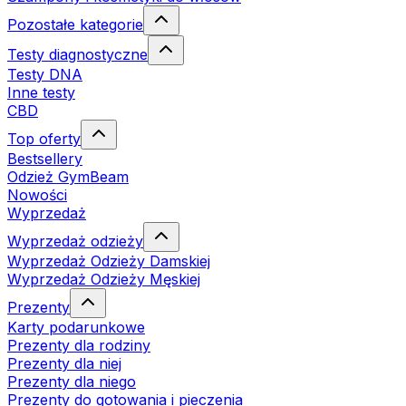
Pozostałe kategorie
Testy diagnostyczne
Testy DNA
Inne testy
CBD
Top oferty
Bestsellery
Odzież GymBeam
Nowości
Wyprzedaż
Wyprzedaż odzieży
Wyprzedaż Odzieży Damskiej
Wyprzedaż Odzieży Męskiej
Prezenty
Karty podarunkowe
Prezenty dla rodziny
Prezenty dla niej
Prezenty dla niego
Prezenty do gotowania i pieczenia