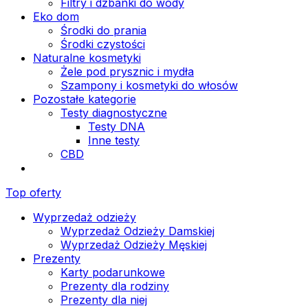
Filtry i dzbanki do wody
Eko dom
Środki do prania
Środki czystości
Naturalne kosmetyki
Żele pod prysznic i mydła
Szampony i kosmetyki do włosów
Pozostałe kategorie
Testy diagnostyczne
Testy DNA
Inne testy
CBD
Top oferty
Wyprzedaż odzieży
Wyprzedaż Odzieży Damskiej
Wyprzedaż Odzieży Męskiej
Prezenty
Karty podarunkowe
Prezenty dla rodziny
Prezenty dla niej