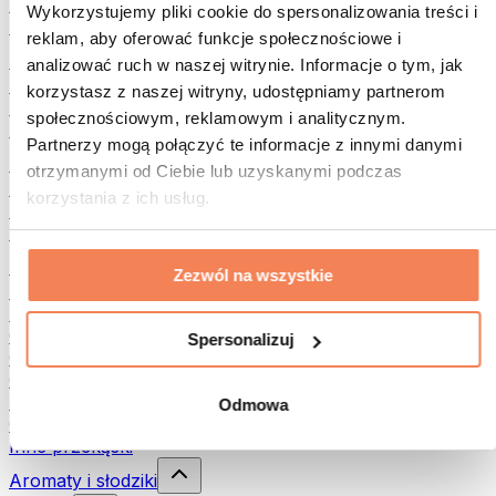
Rośliny strączkowe
Wykorzystujemy pliki cookie do spersonalizowania treści i
Inna żywność fitness
reklam, aby oferować funkcje społecznościowe i
Masła orzechowe
analizować ruch w naszej witrynie. Informacje o tym, jak
Masło orzechowe 100%
korzystasz z naszej witryny, udostępniamy partnerom
Słodkie masła orzechowe
społecznościowym, reklamowym i analitycznym.
Masła orzechowe z białkiem
Partnerzy mogą połączyć te informacje z innymi danymi
Superfood
otrzymanymi od Ciebie lub uzyskanymi podczas
Zielone superfoods
korzystania z ich usług.
Błonnik
Inne superfoods
Przekąski
Zezwól na wszystkie
Batony proteinowe
Suszone mięso
Owoce liofilizowane
Spersonalizuj
Ciastka proteinowe
Chipsy i chrupki
Batony & Flapjacki
Odmowa
Czekolady
Inne przekąski
Aromaty i słodziki