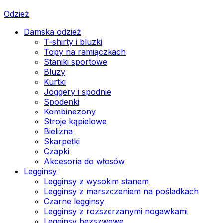
Odzież
Damska odzież
T-shirty i bluzki
Topy na ramiączkach
Staniki sportowe
Bluzy
Kurtki
Joggery i spodnie
Spodenki
Kombinezony
Stroje kąpielowe
Bielizna
Skarpetki
Czapki
Akcesoria do włosów
Legginsy
Legginsy z wysokim stanem
Legginsy z marszczeniem na pośladkach
Czarne legginsy
Legginsy z rozszerzanymi nogawkami
Legginsy bezszwowe