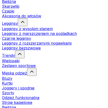
Bielizna
Skarpetki
Czapki
Akcesoria do włosów
Legginsy
Legginsy z wysokim stanem
Legginsy z marszczeniem na pośladkach
Czarne legginsy
Legginsy z rozszerzanymi nogawkami
Legginsy bezszwowe
Trendy
Wielopaki
Zestawy sportowe
Męska odzież
Bluzy
Kurtki
Joggery i spodnie
Szorty
Odzież funkcjonalna
Stroje kąpielowe
Bielizna