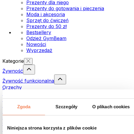
Prezenty dla niego
Prezenty do gotowania i pieczenia
Moda i akcesoria
Sprzęt do ćwiczeń
Prezenty do 50 zł
Bestsellery
Odzież GymBeam
Nowości
Wyprzedaż
Kategorie
Żywność
Żywność funkcjonalna
Orzechy
Nasiona
Pasty i kremy do smarowania
Ryby
Zgoda
Szczegóły
O plikach cookies
Dania gotowe
Jajka
Chleb i pieczywo
Niniejsza strona korzysta z plików cookie
Mięso