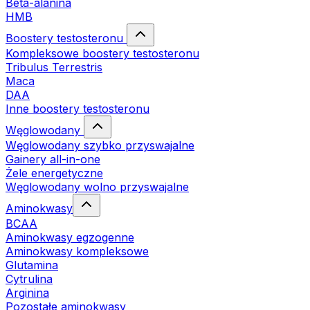
Beta-alanina
HMB
Boostery testosteronu
Kompleksowe boostery testosteronu
Tribulus Terrestris
Maca
DAA
Inne boostery testosteronu
Węglowodany
Węglowodany szybko przyswajalne
Gainery all-in-one
Żele energetyczne
Węglowodany wolno przyswajalne
Aminokwasy
BCAA
Aminokwasy egzogenne
Aminokwasy kompleksowe
Glutamina
Cytrulina
Arginina
Pozostałe aminokwasy