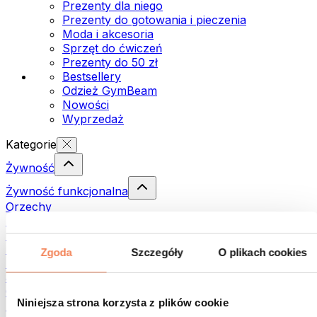
Prezenty dla niego
Prezenty do gotowania i pieczenia
Moda i akcesoria
Sprzęt do ćwiczeń
Prezenty do 50 zł
Bestsellery
Odzież GymBeam
Nowości
Wyprzedaż
Kategorie
Żywność
Żywność funkcjonalna
Orzechy
Nasiona
Pasty i kremy do smarowania
Ryby
Zgoda
Szczegóły
O plikach cookies
Dania gotowe
Jajka
Chleb i pieczywo
Niniejsza strona korzysta z plików cookie
Mięso