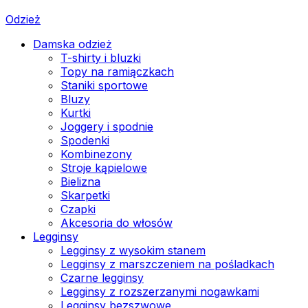
Odzież
Damska odzież
T-shirty i bluzki
Topy na ramiączkach
Staniki sportowe
Bluzy
Kurtki
Joggery i spodnie
Spodenki
Kombinezony
Stroje kąpielowe
Bielizna
Skarpetki
Czapki
Akcesoria do włosów
Legginsy
Legginsy z wysokim stanem
Legginsy z marszczeniem na pośladkach
Czarne legginsy
Legginsy z rozszerzanymi nogawkami
Legginsy bezszwowe