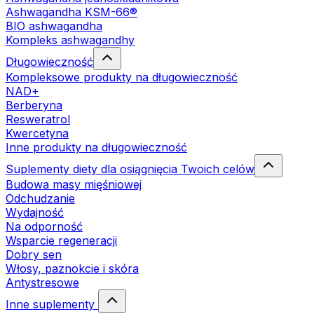
Ashwagandha KSM-66®
BIO ashwagandha
Kompleks ashwagandhy
Długowieczność
Kompleksowe produkty na długowieczność
NAD+
Berberyna
Resweratrol
Kwercetyna
Inne produkty na długowieczność
Suplementy diety dla osiągnięcia Twoich celów
Budowa masy mięśniowej
Odchudzanie
Wydajność
Na odporność
Wsparcie regeneracji
Dobry sen
Włosy, paznokcie i skóra
Antystresowe
Inne suplementy