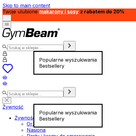
Skip to main content
Twoje ulubione
makarony i sosy
z rabatem do 20%
Popularne wyszukiwania
Bestsellery
Żywność
Popularne wyszukiwania
Żywność funkcjonalna
Bestsellery
Orzechy
Nasiona
Pasty i kremy do smarowania