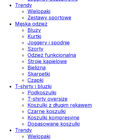
Trendy
Wielopaki
Zestawy sportowe
Męska odzież
Bluzy
Kurtki
Joggery i spodnie
Szorty
Odzież funkcjonalna
Stroje kąpielowe
Bielizna
Skarpetki
Czapki
T-shirty i bluzki
Podkoszulki
T-shirty oversize
Koszulki z długim rękawem
Czarne koszulki
Koszulki kompresyjne
Dopasowane koszulki
Trendy
Wielopaki