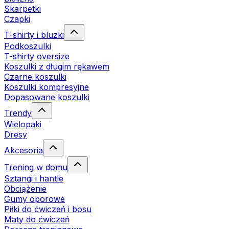
Skarpetki
Czapki
T-shirty i bluzki
Podkoszulki
T-shirty oversize
Koszulki z długim rękawem
Czarne koszulki
Koszulki kompresyjne
Dopasowane koszulki
Trendy
Wielopaki
Dresy
Akcesoria
Trening w domu
Sztangi i hantle
Obciążenie
Gumy oporowe
Piłki do ćwiczeń i bosu
Maty do ćwiczeń