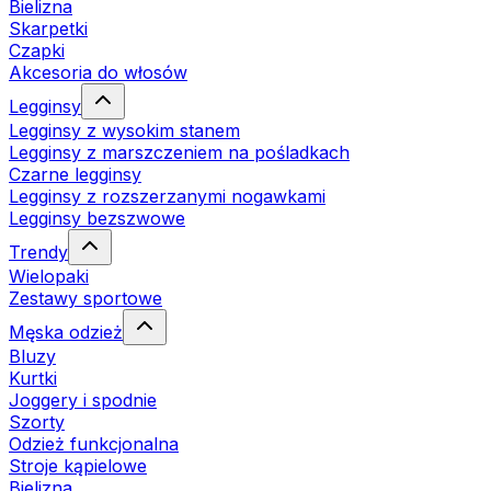
Bielizna
Skarpetki
Czapki
Akcesoria do włosów
Legginsy
Legginsy z wysokim stanem
Legginsy z marszczeniem na pośladkach
Czarne legginsy
Legginsy z rozszerzanymi nogawkami
Legginsy bezszwowe
Trendy
Wielopaki
Zestawy sportowe
Męska odzież
Bluzy
Kurtki
Joggery i spodnie
Szorty
Odzież funkcjonalna
Stroje kąpielowe
Bielizna