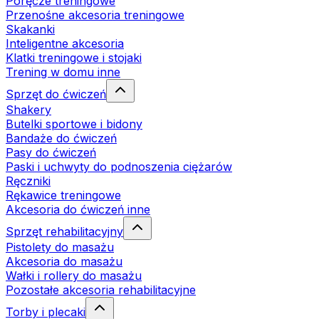
Poręcze treningowe
Przenośne akcesoria treningowe
Skakanki
Inteligentne akcesoria
Klatki treningowe i stojaki
Trening w domu inne
Sprzęt do ćwiczeń
Shakery
Butelki sportowe i bidony
Bandaże do ćwiczeń
Pasy do ćwiczeń
Paski i uchwyty do podnoszenia ciężarów
Ręczniki
Rękawice treningowe
Akcesoria do ćwiczeń inne
Sprzęt rehabilitacyjny
Pistolety do masażu
Akcesoria do masażu
Wałki i rollery do masażu
Pozostałe akcesoria rehabilitacyjne
Torby i plecaki