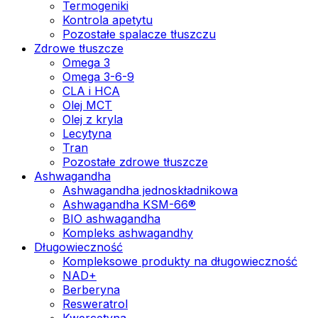
Termogeniki
Kontrola apetytu
Pozostałe spalacze tłuszczu
Zdrowe tłuszcze
Omega 3
Omega 3-6-9
CLA i HCA
Olej MCT
Olej z kryla
Lecytyna
Tran
Pozostałe zdrowe tłuszcze
Ashwagandha
Ashwagandha jednoskładnikowa
Ashwagandha KSM-66®
BIO ashwagandha
Kompleks ashwagandhy
Długowieczność
Kompleksowe produkty na długowieczność
NAD+
Berberyna
Resweratrol
Kwercetyna