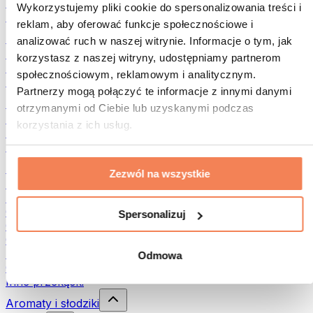
Rośliny strączkowe
Wykorzystujemy pliki cookie do spersonalizowania treści i
Inna żywność fitness
reklam, aby oferować funkcje społecznościowe i
Masła orzechowe
analizować ruch w naszej witrynie. Informacje o tym, jak
Masło orzechowe 100%
korzystasz z naszej witryny, udostępniamy partnerom
Słodkie masła orzechowe
społecznościowym, reklamowym i analitycznym.
Masła orzechowe z białkiem
Partnerzy mogą połączyć te informacje z innymi danymi
Superfood
otrzymanymi od Ciebie lub uzyskanymi podczas
Zielone superfoods
korzystania z ich usług.
Błonnik
Inne superfoods
Przekąski
Zezwól na wszystkie
Batony proteinowe
Suszone mięso
Owoce liofilizowane
Spersonalizuj
Ciastka proteinowe
Chipsy i chrupki
Batony & Flapjacki
Odmowa
Czekolady
Inne przekąski
Aromaty i słodziki