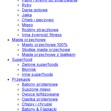
Ryby
Dania gotowe
Jajka
Chleb i pieczywo
Mięso
Rośliny strączkowe
Inna żywność fitness
Masła orzechowe
Masło orzechowe 100%
Słodkie masła orzechowe
Masła orzechowe z białkiem
Superfood
Zielone superfoods
Błonnik
Inne superfoods
Przekąski
Batony proteinowe
Suszone mięso
Owoce liofilizowane
Ciastka proteinowe
Chipsy i chrupki
Batony & Flapjacki