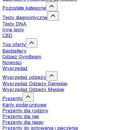
Pozostałe kategorie
Testy diagnostyczne
Testy DNA
Inne testy
CBD
Top oferty
Bestsellery
Odzież GymBeam
Nowości
Wyprzedaż
Wyprzedaż odzieży
Wyprzedaż Odzieży Damskiej
Wyprzedaż Odzieży Męskiej
Prezenty
Karty podarunkowe
Prezenty dla rodziny
Prezenty dla niej
Prezenty dla niego
Prezenty do gotowania i pieczenia