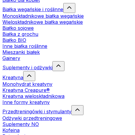
Białko dla kobiet
Białka wegańskie i roślinne
Monoskładnikowe białka wegańskie
Wieloskładnikowe białka wegańskie
Białko sojowe
Białka z grochu
Białko BIO
Inne białka roślinne
Mieszanki białek
Gainery
Suplementy i odżywki
Kreatyna
Monohydrat kreatyny
Kreatyna Creapure®
Kreatyna wieloskładnikowa
Inne formy kreatyny
Przedtreningówki i stymulanty
Odżywki przedtreningowe
Suplementy NO
Kofeina