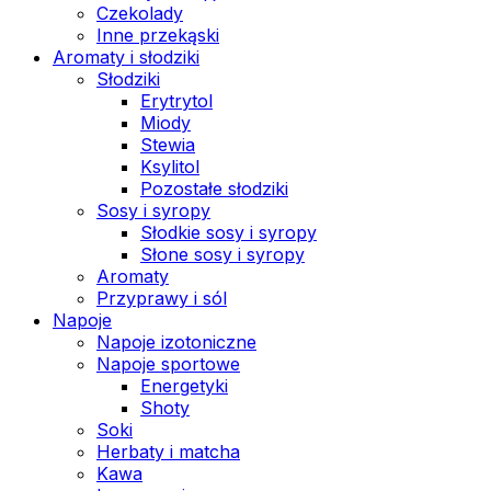
Czekolady
Inne przekąski
Aromaty i słodziki
Słodziki
Erytrytol
Miody
Stewia
Ksylitol
Pozostałe słodziki
Sosy i syropy
Słodkie sosy i syropy
Słone sosy i syropy
Aromaty
Przyprawy i sól
Napoje
Napoje izotoniczne
Napoje sportowe
Energetyki
Shoty
Soki
Herbaty i matcha
Kawa