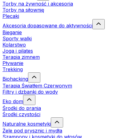
Torby na żywność i akcesoria
Torby na siłownię
Plecaki
Akcesoria dopasowane do aktywności
Bieganie
Sporty walki
Kolarstwo
Joga i pilates
Terapia zimnem
Pływanie
Trekking
Biohacking
Terapia Światłem Czerwonym
Filtry i dzbanki do wody
Eko dom
Środki do prania
Środki czystości
Naturalne kosmetyki
Żele pod prysznic i mydła
Szampony i kosmetyki do włosów