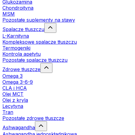
Glukozamina
Chondroityna
MSM
Pozostałe suplementy na stawy
Spalacze tłuszczu
L-Karnityna
Kompleksowe spalacze tłuszczu
Termogeniki
Kontrola apetytu
Pozostałe spalacze tłuszczu
Zdrowe tłuszcze
Omega 3
Omega 3-6-9
CLA i HCA
Olej MCT
Olej z kryla
Lecytyna
Tran
Pozostałe zdrowe tłuszcze
Ashwagandha
Ashwagandha jednoskładnikowa