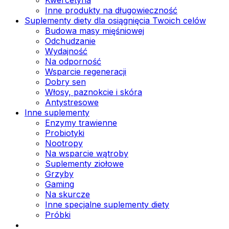
Inne produkty na długowieczność
Suplementy diety dla osiągnięcia Twoich celów
Budowa masy mięśniowej
Odchudzanie
Wydajność
Na odporność
Wsparcie regeneracji
Dobry sen
Włosy, paznokcie i skóra
Antystresowe
Inne suplementy
Enzymy trawienne
Probiotyki
Nootropy
Na wsparcie wątroby
Suplementy ziołowe
Grzyby
Gaming
Na skurcze
Inne specjalne suplementy diety
Próbki