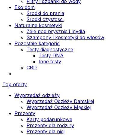
Filtry i dzbanki do wody
Eko dom
Środki do prania
Środki czystości
Naturalne kosmetyki
Żele pod prysznic i mydła
Szampony i kosmetyki do włosów
Pozostałe kategorie
Testy diagnostyczne
Testy DNA
Inne testy
CBD
Top oferty
Wyprzedaż odzieży
Wyprzedaż Odzieży Damskiej
Wyprzedaż Odzieży Męskiej
Prezenty
Karty podarunkowe
Prezenty dla rodziny
Prezenty dla niej