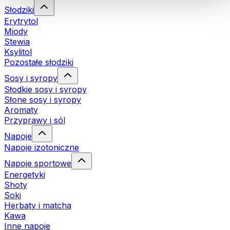
Słodziki
Erytrytol
Miody
Stewia
Ksylitol
Pozostałe słodziki
Sosy i syropy
Słodkie sosy i syropy
Słone sosy i syropy
Aromaty
Przyprawy i sól
Napoje
Napoje izotoniczne
Napoje sportowe
Energetyki
Shoty
Soki
Herbaty i matcha
Kawa
Inne napoje