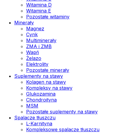
Witamina D
Witamina E
Pozostałe witaminy
Minerały
Magnez
Cynk
Multiminerały
ZMA i ZMB
Wapń
Żelazo
Elektrolity
Pozostałe minerały
Suplementy na stawy
Kolagen na stawy
Kompleksy na stawy
Glukozamina
Chondroityna
MSM
Pozostałe suplementy na stawy
Spalacze tłuszczu
L-Karnityna
Kompleksowe spalacze tłuszczu