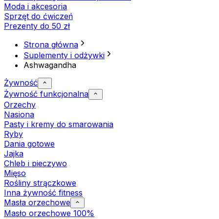
Moda i akcesoria
Sprzęt do ćwiczeń
Prezenty do 50 zł
Strona główna
Suplementy i odżywki
Ashwagandha
Żywność
Żywność funkcjonalna
Orzechy
Nasiona
Pasty i kremy do smarowania
Ryby
Dania gotowe
Jajka
Chleb i pieczywo
Mięso
Rośliny strączkowe
Inna żywność fitness
Masła orzechowe
Masło orzechowe 100%