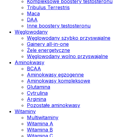
Kompleksowe boostery testosteronu
Tribulus Terrestris
Maca
DAA
Inne boostery testosteronu
Węglowodany
Węglowodany szybko przyswajalne
Gainery all-in-one
Żele energetyczne
Węglowodany wolno przyswajalne
Aminokwasy
BCAA
Aminokwasy egzogenne
Aminokwasy kompleksowe
Glutamina
Cytrulina
Arginina
Pozostałe aminokwasy
Witaminy
Multiwitaminy
Witamina A
Witamina B
Witamina C