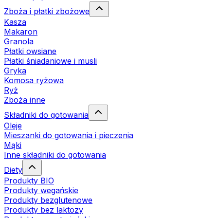
Zboża i płatki zbożowe
Kasza
Makaron
Granola
Płatki owsiane
Płatki śniadaniowe i musli
Gryka
Komosa ryżowa
Ryż
Zboża inne
Składniki do gotowania
Oleje
Mieszanki do gotowania i pieczenia
Mąki
Inne składniki do gotowania
Diety
Produkty BIO
Produkty wegańskie
Produkty bezglutenowe
Produkty bez laktozy