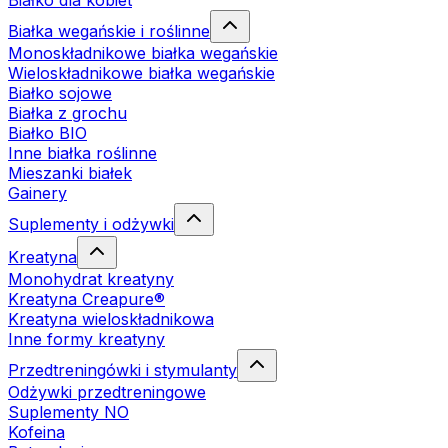
Białko dla kobiet
Białka wegańskie i roślinne
Monoskładnikowe białka wegańskie
Wieloskładnikowe białka wegańskie
Białko sojowe
Białka z grochu
Białko BIO
Inne białka roślinne
Mieszanki białek
Gainery
Suplementy i odżywki
Kreatyna
Monohydrat kreatyny
Kreatyna Creapure®
Kreatyna wieloskładnikowa
Inne formy kreatyny
Przedtreningówki i stymulanty
Odżywki przedtreningowe
Suplementy NO
Kofeina