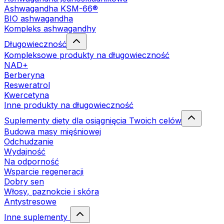
Ashwagandha KSM-66®
BIO ashwagandha
Kompleks ashwagandhy
Długowieczność
Kompleksowe produkty na długowieczność
NAD+
Berberyna
Resweratrol
Kwercetyna
Inne produkty na długowieczność
Suplementy diety dla osiągnięcia Twoich celów
Budowa masy mięśniowej
Odchudzanie
Wydajność
Na odporność
Wsparcie regeneracji
Dobry sen
Włosy, paznokcie i skóra
Antystresowe
Inne suplementy