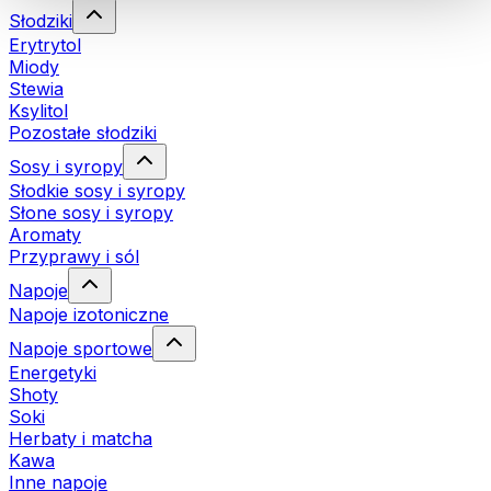
Słodziki
Erytrytol
Miody
Stewia
Ksylitol
Pozostałe słodziki
Sosy i syropy
Słodkie sosy i syropy
Słone sosy i syropy
Aromaty
Przyprawy i sól
Napoje
Napoje izotoniczne
Napoje sportowe
Energetyki
Shoty
Soki
Herbaty i matcha
Kawa
Inne napoje