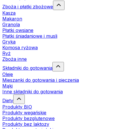
Zboża i płatki zbożowe
Kasza
Makaron
Granola
Płatki owsiane
Płatki śniadaniowe i musli
Gryka
Komosa ryżowa
Ryż
Zboża inne
Składniki do gotowania
Oleje
Mieszanki do gotowania i pieczenia
Mąki
Inne składniki do gotowania
Diety
Produkty BIO
Produkty wegańskie
Produkty bezglutenowe
Produkty bez laktozy