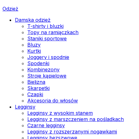
Odzież
Damska odzież
T-shirty i bluzki
Topy na ramiączkach
Staniki sportowe
Bluzy
Kurtki
Joggery i spodnie
Spodenki
Kombinezony
Stroje kąpielowe
Bielizna
Skarpetki
Czapki
Akcesoria do włosów
Legginsy
Legginsy z wysokim stanem
Legginsy z marszczeniem na pośladkach
Czarne legginsy
Legginsy z rozszerzanymi nogawkami
Legginsy bezszwowe