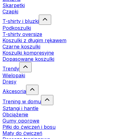
Skarpetki
Czapki
T-shirty i bluzki
Podkoszulki
T-shirty oversize
Koszulki z długim rękawem
Czarne koszulki
Koszulki kompresyjne
Dopasowane koszulki
Trendy
Wielopaki
Dresy
Akcesoria
Trening w domu
Sztangi i hantle
Obciążenie
Gumy oporowe
Piłki do ćwiczeń i bosu
Maty do ćwiczeń