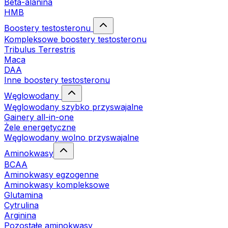
Beta-alanina
HMB
Boostery testosteronu
Kompleksowe boostery testosteronu
Tribulus Terrestris
Maca
DAA
Inne boostery testosteronu
Węglowodany
Węglowodany szybko przyswajalne
Gainery all-in-one
Żele energetyczne
Węglowodany wolno przyswajalne
Aminokwasy
BCAA
Aminokwasy egzogenne
Aminokwasy kompleksowe
Glutamina
Cytrulina
Arginina
Pozostałe aminokwasy