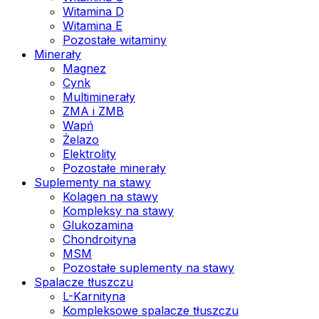
Witamina D
Witamina E
Pozostałe witaminy
Minerały
Magnez
Cynk
Multiminerały
ZMA i ZMB
Wapń
Żelazo
Elektrolity
Pozostałe minerały
Suplementy na stawy
Kolagen na stawy
Kompleksy na stawy
Glukozamina
Chondroityna
MSM
Pozostałe suplementy na stawy
Spalacze tłuszczu
L-Karnityna
Kompleksowe spalacze tłuszczu