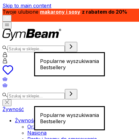
Skip to main content
Twoje ulubione
makarony i sosy
z rabatem do 20%
Popularne wyszukiwania
Bestsellery
Żywność
Popularne wyszukiwania
Żywność funkcjonalna
Bestsellery
Orzechy
Nasiona
Pasty i kremy do smarowania