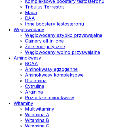
Kompleksowe boostery testosteronu
Tribulus Terrestris
Maca
DAA
Inne boostery testosteronu
Węglowodany
Węglowodany szybko przyswajalne
Gainery all-in-one
Żele energetyczne
Węglowodany wolno przyswajalne
Aminokwasy
BCAA
Aminokwasy egzogenne
Aminokwasy kompleksowe
Glutamina
Cytrulina
Arginina
Pozostałe aminokwasy
Witaminy
Multiwitaminy
Witamina A
Witamina B
Witamina C