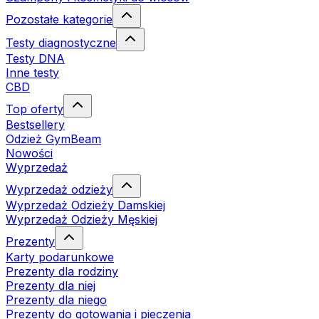
Pozostałe kategorie
Testy diagnostyczne
Testy DNA
Inne testy
CBD
Top oferty
Bestsellery
Odzież GymBeam
Nowości
Wyprzedaż
Wyprzedaż odzieży
Wyprzedaż Odzieży Damskiej
Wyprzedaż Odzieży Męskiej
Prezenty
Karty podarunkowe
Prezenty dla rodziny
Prezenty dla niej
Prezenty dla niego
Prezenty do gotowania i pieczenia