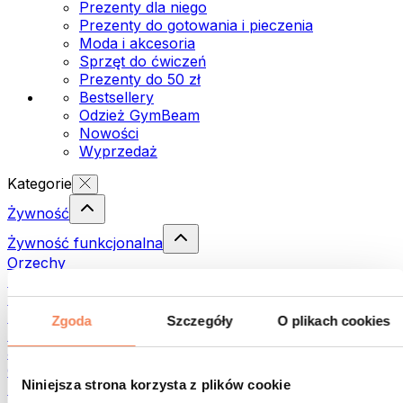
Prezenty dla niego
Prezenty do gotowania i pieczenia
Moda i akcesoria
Sprzęt do ćwiczeń
Prezenty do 50 zł
Bestsellery
Odzież GymBeam
Nowości
Wyprzedaż
Kategorie
Żywność
Żywność funkcjonalna
Orzechy
Nasiona
Pasty i kremy do smarowania
Ryby
Zgoda
Szczegóły
O plikach cookies
Dania gotowe
Jajka
Chleb i pieczywo
Niniejsza strona korzysta z plików cookie
Mięso