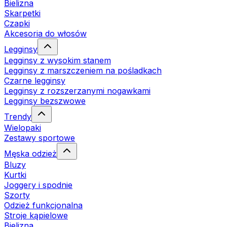
Bielizna
Skarpetki
Czapki
Akcesoria do włosów
Legginsy
Legginsy z wysokim stanem
Legginsy z marszczeniem na pośladkach
Czarne legginsy
Legginsy z rozszerzanymi nogawkami
Legginsy bezszwowe
Trendy
Wielopaki
Zestawy sportowe
Męska odzież
Bluzy
Kurtki
Joggery i spodnie
Szorty
Odzież funkcjonalna
Stroje kąpielowe
Bielizna