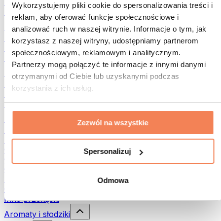
Rośliny strączkowe
Wykorzystujemy pliki cookie do spersonalizowania treści i
Inna żywność fitness
reklam, aby oferować funkcje społecznościowe i
Masła orzechowe
analizować ruch w naszej witrynie. Informacje o tym, jak
Masło orzechowe 100%
korzystasz z naszej witryny, udostępniamy partnerom
Słodkie masła orzechowe
społecznościowym, reklamowym i analitycznym.
Masła orzechowe z białkiem
Partnerzy mogą połączyć te informacje z innymi danymi
Superfood
otrzymanymi od Ciebie lub uzyskanymi podczas
Zielone superfoods
korzystania z ich usług.
Błonnik
Inne superfoods
Przekąski
Zezwól na wszystkie
Batony proteinowe
Suszone mięso
Owoce liofilizowane
Spersonalizuj
Ciastka proteinowe
Chipsy i chrupki
Batony & Flapjacki
Odmowa
Czekolady
Inne przekąski
Aromaty i słodziki