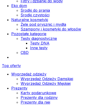
Filtry i dzbanki do wody
Eko dom
Środki do prania
Środki czystości
Naturalne kosmetyki
Żele pod prysznic i mydła
Szampony i kosmetyki do włosów
Pozostałe kategorie
Testy diagnostyczne
Testy DNA
Inne testy
CBD
Top oferty
Wyprzedaż odzieży
Wyprzedaż Odzieży Damskiej
Wyprzedaż Odzieży Męskiej
Prezenty
Karty podarunkowe
Prezenty dla rodziny
Prezenty dla niej