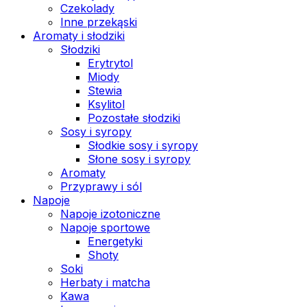
Czekolady
Inne przekąski
Aromaty i słodziki
Słodziki
Erytrytol
Miody
Stewia
Ksylitol
Pozostałe słodziki
Sosy i syropy
Słodkie sosy i syropy
Słone sosy i syropy
Aromaty
Przyprawy i sól
Napoje
Napoje izotoniczne
Napoje sportowe
Energetyki
Shoty
Soki
Herbaty i matcha
Kawa