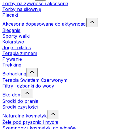
Torby na żywność i akcesoria
Torby na siłownię
Plecaki
Akcesoria dopasowane do aktywności
Bieganie
Sporty walki
Kolarstwo
Joga i pilates
Terapia zimnem
Pływanie
Trekking
Biohacking
Terapia Światłem Czerwonym
Filtry i dzbanki do wody
Eko dom
Środki do prania
Środki czystości
Naturalne kosmetyki
Żele pod prysznic i mydła
Szampony i kosmetyki do włosów