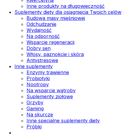
Inne produkty na długowieczność
Suplementy diety dla osiągnięcia Twoich celów
Budowa masy mięśniowej
Odchudzanie
Wydajność
Na odporność
Wsparcie regeneracji
Dobry sen
Włosy, paznokcie i skóra
Antystresowe
Inne suplementy
Enzymy trawienne
Probiotyki
Nootropy
Na wsparcie wątroby
Suplementy ziołowe
Grzyby
Gaming
Na skurcze
Inne specjalne suplementy diety
Próbki