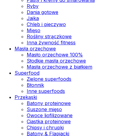
Ryby
Dania gotowe
Jajka
Chleb i pieczywo
Mięso
Rośliny strączkowe
Inna żywność fitness
Masła orzechowe
Masło orzechowe 100%
Słodkie masła orzechowe
Masła orzechowe z białkiem
Superfood
Zielone superfoods
Błonnik
Inne superfoods
Przekąski
Batony proteinowe
Suszone mięso
Owoce liofilizowane
Ciastka proteinowe
Chipsy i chrupki
Batony & Flapjacki