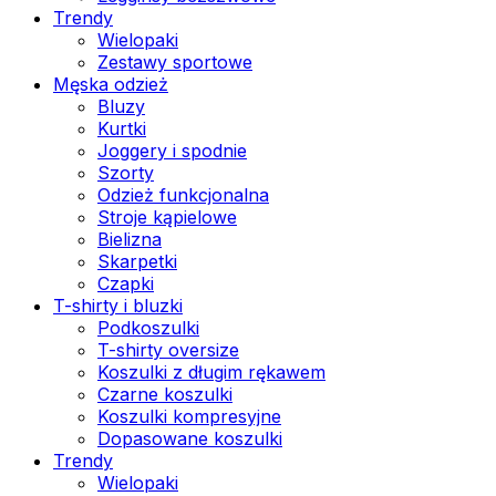
Trendy
Wielopaki
Zestawy sportowe
Męska odzież
Bluzy
Kurtki
Joggery i spodnie
Szorty
Odzież funkcjonalna
Stroje kąpielowe
Bielizna
Skarpetki
Czapki
T-shirty i bluzki
Podkoszulki
T-shirty oversize
Koszulki z długim rękawem
Czarne koszulki
Koszulki kompresyjne
Dopasowane koszulki
Trendy
Wielopaki