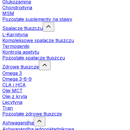
Glukozamina
Chondroityna
MSM
Pozostałe suplementy na stawy
Spalacze tłuszczu
L-Karnityna
Kompleksowe spalacze tłuszczu
Termogeniki
Kontrola apetytu
Pozostałe spalacze tłuszczu
Zdrowe tłuszcze
Omega 3
Omega 3-6-9
CLA i HCA
Olej MCT
Olej z kryla
Lecytyna
Tran
Pozostałe zdrowe tłuszcze
Ashwagandha
Ashwagandha jednoskładnikowa