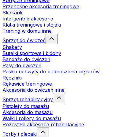
Poręcze treningowe
Przenośne akcesoria treningowe
Skakanki
Inteligentne akcesoria
Klatki treningowe i stojaki
Trening w domu inne
Sprzęt do ćwiczeń
Shakery
Butelki sportowe i bidony
Bandaże do ćwiczeń
Pasy do ćwiczeń
Paski i uchwyty do podnoszenia ciężarów
Ręczniki
Rękawice treningowe
Akcesoria do ćwiczeń inne
Sprzęt rehabilitacyjny
Pistolety do masażu
Akcesoria do masażu
Wałki i rollery do masażu
Pozostałe akcesoria rehabilitacyjne
Torby i plecaki