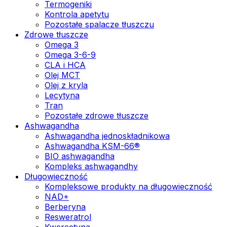
Termogeniki
Kontrola apetytu
Pozostałe spalacze tłuszczu
Zdrowe tłuszcze
Omega 3
Omega 3-6-9
CLA i HCA
Olej MCT
Olej z kryla
Lecytyna
Tran
Pozostałe zdrowe tłuszcze
Ashwagandha
Ashwagandha jednoskładnikowa
Ashwagandha KSM-66®
BIO ashwagandha
Kompleks ashwagandhy
Długowieczność
Kompleksowe produkty na długowieczność
NAD+
Berberyna
Resweratrol
Kwercetyna