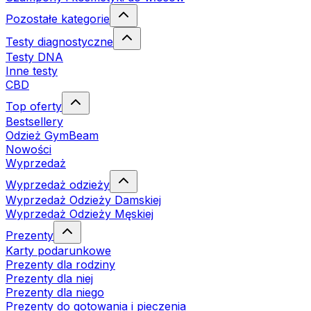
Pozostałe kategorie
Testy diagnostyczne
Testy DNA
Inne testy
CBD
Top oferty
Bestsellery
Odzież GymBeam
Nowości
Wyprzedaż
Wyprzedaż odzieży
Wyprzedaż Odzieży Damskiej
Wyprzedaż Odzieży Męskiej
Prezenty
Karty podarunkowe
Prezenty dla rodziny
Prezenty dla niej
Prezenty dla niego
Prezenty do gotowania i pieczenia