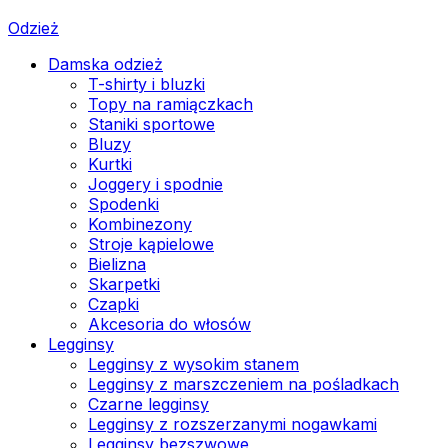
Odzież
Damska odzież
T-shirty i bluzki
Topy na ramiączkach
Staniki sportowe
Bluzy
Kurtki
Joggery i spodnie
Spodenki
Kombinezony
Stroje kąpielowe
Bielizna
Skarpetki
Czapki
Akcesoria do włosów
Legginsy
Legginsy z wysokim stanem
Legginsy z marszczeniem na pośladkach
Czarne legginsy
Legginsy z rozszerzanymi nogawkami
Legginsy bezszwowe