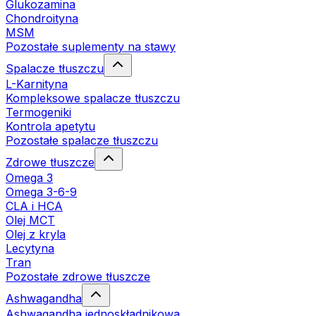
Glukozamina
Chondroityna
MSM
Pozostałe suplementy na stawy
Spalacze tłuszczu
L-Karnityna
Kompleksowe spalacze tłuszczu
Termogeniki
Kontrola apetytu
Pozostałe spalacze tłuszczu
Zdrowe tłuszcze
Omega 3
Omega 3-6-9
CLA i HCA
Olej MCT
Olej z kryla
Lecytyna
Tran
Pozostałe zdrowe tłuszcze
Ashwagandha
Ashwagandha jednoskładnikowa