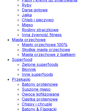
Ryby
Dania gotowe
Jajka
Chleb i pieczywo
Mięso
Rośliny strączkowe
Inna żywność fitness
Masła orzechowe
Masło orzechowe 100%
Słodkie masła orzechowe
Masła orzechowe z białkiem
Superfood
Zielone superfoods
Błonnik
Inne superfoods
Przekąski
Batony proteinowe
Suszone mięso
Owoce liofilizowane
Ciastka proteinowe
Chipsy i chrupki
Batony & Flapjacki