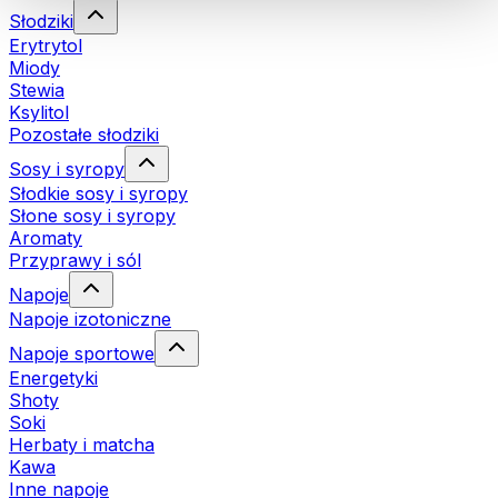
Słodziki
Erytrytol
Miody
Stewia
Ksylitol
Pozostałe słodziki
Sosy i syropy
Słodkie sosy i syropy
Słone sosy i syropy
Aromaty
Przyprawy i sól
Napoje
Napoje izotoniczne
Napoje sportowe
Energetyki
Shoty
Soki
Herbaty i matcha
Kawa
Inne napoje