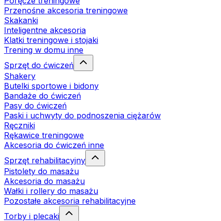
Poręcze treningowe
Przenośne akcesoria treningowe
Skakanki
Inteligentne akcesoria
Klatki treningowe i stojaki
Trening w domu inne
Sprzęt do ćwiczeń
Shakery
Butelki sportowe i bidony
Bandaże do ćwiczeń
Pasy do ćwiczeń
Paski i uchwyty do podnoszenia ciężarów
Ręczniki
Rękawice treningowe
Akcesoria do ćwiczeń inne
Sprzęt rehabilitacyjny
Pistolety do masażu
Akcesoria do masażu
Wałki i rollery do masażu
Pozostałe akcesoria rehabilitacyjne
Torby i plecaki