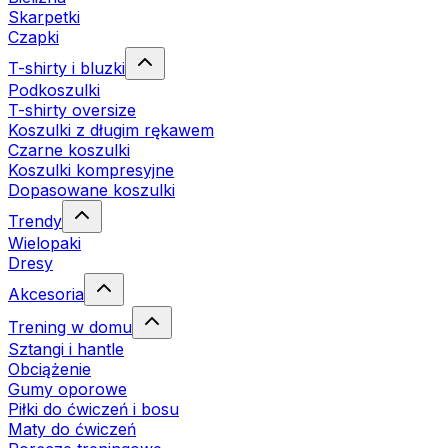
Skarpetki
Czapki
T-shirty i bluzki
Podkoszulki
T-shirty oversize
Koszulki z długim rękawem
Czarne koszulki
Koszulki kompresyjne
Dopasowane koszulki
Trendy
Wielopaki
Dresy
Akcesoria
Trening w domu
Sztangi i hantle
Obciążenie
Gumy oporowe
Piłki do ćwiczeń i bosu
Maty do ćwiczeń