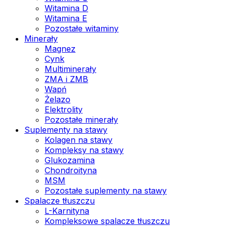
Witamina D
Witamina E
Pozostałe witaminy
Minerały
Magnez
Cynk
Multiminerały
ZMA i ZMB
Wapń
Żelazo
Elektrolity
Pozostałe minerały
Suplementy na stawy
Kolagen na stawy
Kompleksy na stawy
Glukozamina
Chondroityna
MSM
Pozostałe suplementy na stawy
Spalacze tłuszczu
L-Karnityna
Kompleksowe spalacze tłuszczu