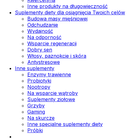
Inne produkty na długowieczność
Suplementy diety dla osiągnięcia Twoich celów
Budowa masy mięśniowej
Odchudzanie
Wydajność
Na odporność
Wsparcie regeneracji
Dobry sen
Włosy, paznokcie i skóra
Antystresowe
Inne suplementy
Enzymy trawienne
Probiotyki
Nootropy
Na wsparcie wątroby
Suplementy ziołowe
Grzyby
Gaming
Na skurcze
Inne specjalne suplementy diety
Próbki