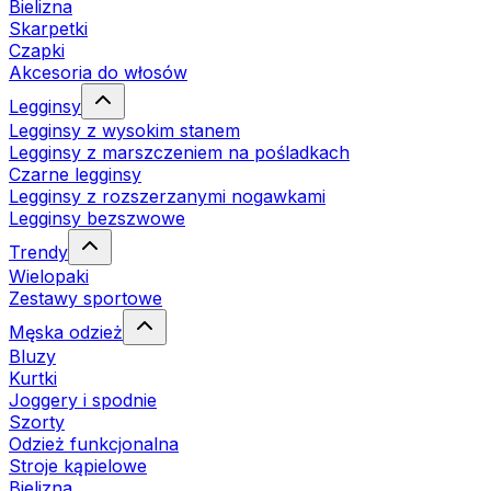
Bielizna
Skarpetki
Czapki
Akcesoria do włosów
Legginsy
Legginsy z wysokim stanem
Legginsy z marszczeniem na pośladkach
Czarne legginsy
Legginsy z rozszerzanymi nogawkami
Legginsy bezszwowe
Trendy
Wielopaki
Zestawy sportowe
Męska odzież
Bluzy
Kurtki
Joggery i spodnie
Szorty
Odzież funkcjonalna
Stroje kąpielowe
Bielizna