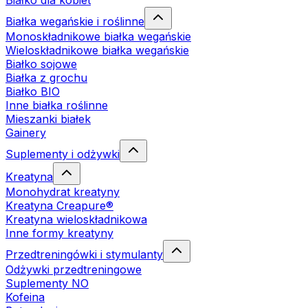
Białko dla kobiet
Białka wegańskie i roślinne
Monoskładnikowe białka wegańskie
Wieloskładnikowe białka wegańskie
Białko sojowe
Białka z grochu
Białko BIO
Inne białka roślinne
Mieszanki białek
Gainery
Suplementy i odżywki
Kreatyna
Monohydrat kreatyny
Kreatyna Creapure®
Kreatyna wieloskładnikowa
Inne formy kreatyny
Przedtreningówki i stymulanty
Odżywki przedtreningowe
Suplementy NO
Kofeina