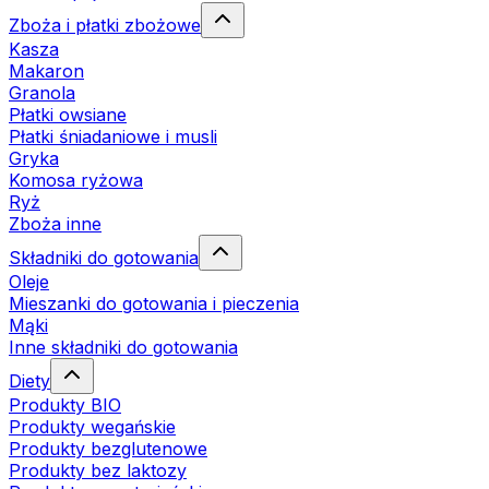
Zboża i płatki zbożowe
Kasza
Makaron
Granola
Płatki owsiane
Płatki śniadaniowe i musli
Gryka
Komosa ryżowa
Ryż
Zboża inne
Składniki do gotowania
Oleje
Mieszanki do gotowania i pieczenia
Mąki
Inne składniki do gotowania
Diety
Produkty BIO
Produkty wegańskie
Produkty bezglutenowe
Produkty bez laktozy