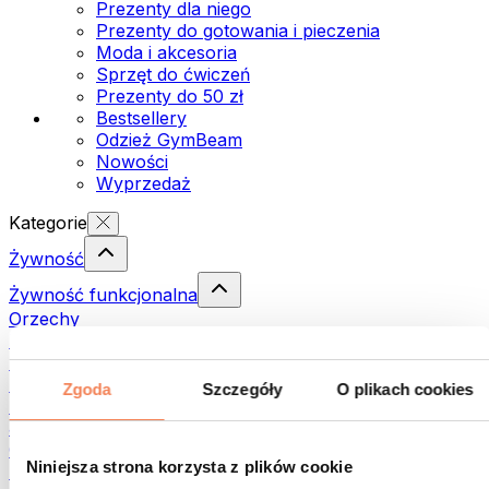
Prezenty dla niego
Prezenty do gotowania i pieczenia
Moda i akcesoria
Sprzęt do ćwiczeń
Prezenty do 50 zł
Bestsellery
Odzież GymBeam
Nowości
Wyprzedaż
Kategorie
Żywność
Żywność funkcjonalna
Orzechy
Nasiona
Pasty i kremy do smarowania
Ryby
Zgoda
Szczegóły
O plikach cookies
Dania gotowe
Jajka
Chleb i pieczywo
Niniejsza strona korzysta z plików cookie
Mięso