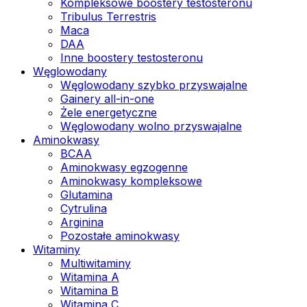
Kompleksowe boostery testosteronu
Tribulus Terrestris
Maca
DAA
Inne boostery testosteronu
Węglowodany
Węglowodany szybko przyswajalne
Gainery all-in-one
Żele energetyczne
Węglowodany wolno przyswajalne
Aminokwasy
BCAA
Aminokwasy egzogenne
Aminokwasy kompleksowe
Glutamina
Cytrulina
Arginina
Pozostałe aminokwasy
Witaminy
Multiwitaminy
Witamina A
Witamina B
Witamina C