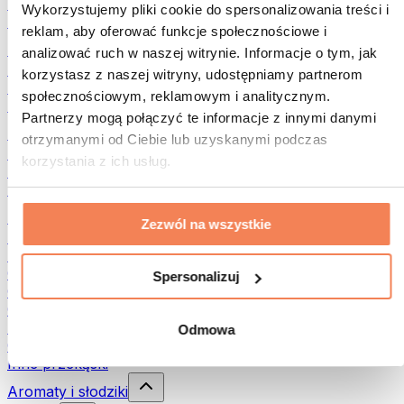
Rośliny strączkowe
Wykorzystujemy pliki cookie do spersonalizowania treści i
Inna żywność fitness
reklam, aby oferować funkcje społecznościowe i
Masła orzechowe
analizować ruch w naszej witrynie. Informacje o tym, jak
Masło orzechowe 100%
korzystasz z naszej witryny, udostępniamy partnerom
Słodkie masła orzechowe
społecznościowym, reklamowym i analitycznym.
Masła orzechowe z białkiem
Partnerzy mogą połączyć te informacje z innymi danymi
Superfood
otrzymanymi od Ciebie lub uzyskanymi podczas
Zielone superfoods
korzystania z ich usług.
Błonnik
Inne superfoods
Przekąski
Zezwól na wszystkie
Batony proteinowe
Suszone mięso
Owoce liofilizowane
Spersonalizuj
Ciastka proteinowe
Chipsy i chrupki
Batony & Flapjacki
Odmowa
Czekolady
Inne przekąski
Aromaty i słodziki