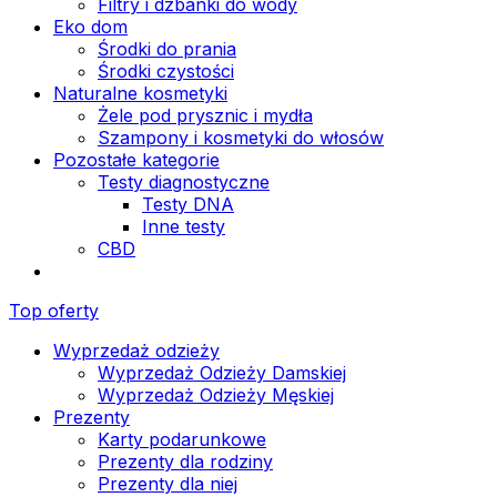
Filtry i dzbanki do wody
Eko dom
Środki do prania
Środki czystości
Naturalne kosmetyki
Żele pod prysznic i mydła
Szampony i kosmetyki do włosów
Pozostałe kategorie
Testy diagnostyczne
Testy DNA
Inne testy
CBD
Top oferty
Wyprzedaż odzieży
Wyprzedaż Odzieży Damskiej
Wyprzedaż Odzieży Męskiej
Prezenty
Karty podarunkowe
Prezenty dla rodziny
Prezenty dla niej