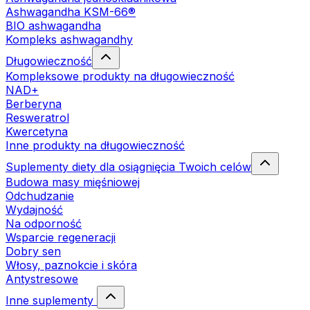
Ashwagandha KSM-66®
BIO ashwagandha
Kompleks ashwagandhy
Długowieczność
Kompleksowe produkty na długowieczność
NAD+
Berberyna
Resweratrol
Kwercetyna
Inne produkty na długowieczność
Suplementy diety dla osiągnięcia Twoich celów
Budowa masy mięśniowej
Odchudzanie
Wydajność
Na odporność
Wsparcie regeneracji
Dobry sen
Włosy, paznokcie i skóra
Antystresowe
Inne suplementy