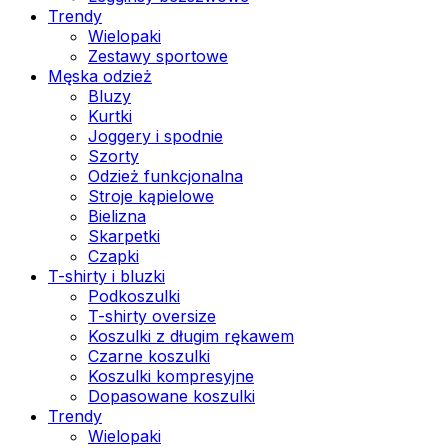
Trendy
Wielopaki
Zestawy sportowe
Męska odzież
Bluzy
Kurtki
Joggery i spodnie
Szorty
Odzież funkcjonalna
Stroje kąpielowe
Bielizna
Skarpetki
Czapki
T-shirty i bluzki
Podkoszulki
T-shirty oversize
Koszulki z długim rękawem
Czarne koszulki
Koszulki kompresyjne
Dopasowane koszulki
Trendy
Wielopaki