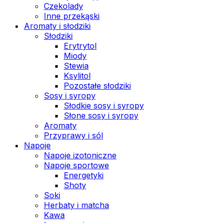
Czekolady
Inne przekąski
Aromaty i słodziki
Słodziki
Erytrytol
Miody
Stewia
Ksylitol
Pozostałe słodziki
Sosy i syropy
Słodkie sosy i syropy
Słone sosy i syropy
Aromaty
Przyprawy i sól
Napoje
Napoje izotoniczne
Napoje sportowe
Energetyki
Shoty
Soki
Herbaty i matcha
Kawa