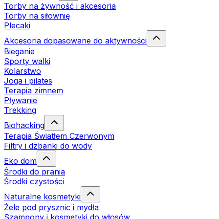
Torby na żywność i akcesoria
Torby na siłownię
Plecaki
Akcesoria dopasowane do aktywności
Bieganie
Sporty walki
Kolarstwo
Joga i pilates
Terapia zimnem
Pływanie
Trekking
Biohacking
Terapia Światłem Czerwonym
Filtry i dzbanki do wody
Eko dom
Środki do prania
Środki czystości
Naturalne kosmetyki
Żele pod prysznic i mydła
Szampony i kosmetyki do włosów