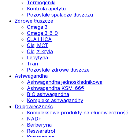
Termogeniki
Kontrola apetytu
Pozostałe spalacze tłuszczu
Zdrowe tłuszcze
Omega 3
Omega 3-6-9
CLA i HCA
Olej MCT
Olej z kryla
Lecytyna
Tran
Pozostałe zdrowe tłuszcze
Ashwagandha
Ashwagandha jednoskładnikowa
Ashwagandha KSM-66®
BIO ashwagandha
Kompleks ashwagandhy
Długowieczność
Kompleksowe produkty na długowieczność
NAD+
Berberyna
Resweratrol
Kwercetyna