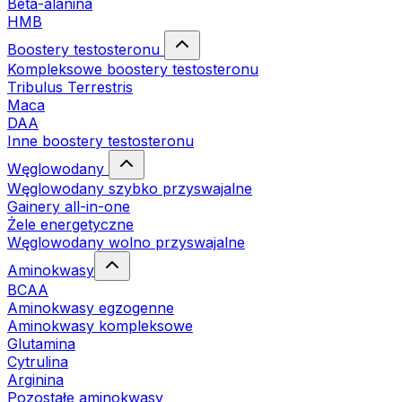
Beta-alanina
HMB
Boostery testosteronu
Kompleksowe boostery testosteronu
Tribulus Terrestris
Maca
DAA
Inne boostery testosteronu
Węglowodany
Węglowodany szybko przyswajalne
Gainery all-in-one
Żele energetyczne
Węglowodany wolno przyswajalne
Aminokwasy
BCAA
Aminokwasy egzogenne
Aminokwasy kompleksowe
Glutamina
Cytrulina
Arginina
Pozostałe aminokwasy