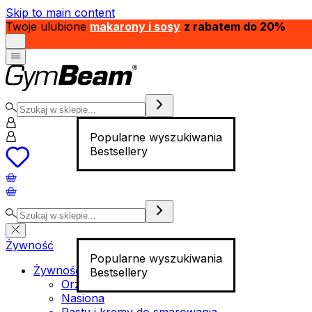
Skip to main content
Twoje ulubione
makarony i sosy
z rabatem do 20%
Popularne wyszukiwania
Bestsellery
Żywność
Popularne wyszukiwania
Żywność funkcjonalna
Bestsellery
Orzechy
Nasiona
Pasty i kremy do smarowania