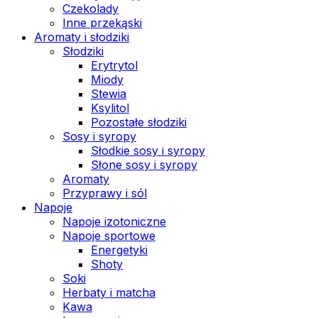
Czekolady
Inne przekąski
Aromaty i słodziki
Słodziki
Erytrytol
Miody
Stewia
Ksylitol
Pozostałe słodziki
Sosy i syropy
Słodkie sosy i syropy
Słone sosy i syropy
Aromaty
Przyprawy i sól
Napoje
Napoje izotoniczne
Napoje sportowe
Energetyki
Shoty
Soki
Herbaty i matcha
Kawa