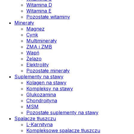
Witamina D
Witamina E
Pozostałe witaminy
Minerały
Magnez
Cynk
Multiminerały
ZMA i ZMB
Wapń
Żelazo
Elektrolity
Pozostałe minerały
Suplementy na stawy
Kolagen na stawy
Kompleksy na stawy
Glukozamina
Chondroityna
MSM
Pozostałe suplementy na stawy
Spalacze tłuszczu
L-Karnityna
Kompleksowe spalacze tłuszczu