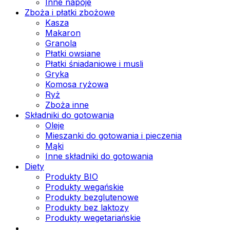
Inne napoje
Zboża i płatki zbożowe
Kasza
Makaron
Granola
Płatki owsiane
Płatki śniadaniowe i musli
Gryka
Komosa ryżowa
Ryż
Zboża inne
Składniki do gotowania
Oleje
Mieszanki do gotowania i pieczenia
Mąki
Inne składniki do gotowania
Diety
Produkty BIO
Produkty wegańskie
Produkty bezglutenowe
Produkty bez laktozy
Produkty wegetariańskie