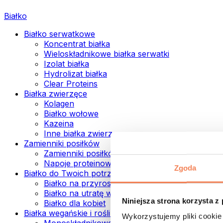
Białko
Białko serwatkowe
Koncentrat białka
Wieloskładnikowe białka serwatki
Izolat białka
Hydrolizat białka
Clear Proteins
Białka zwierzęce
Kolagen
Białko wołowe
Kazeina
Inne białka zwierzęce
Zamienniki posiłków
Zamienniki posiłków w proszku
Napoje proteinowe ready to drink
Zgoda
Białko do Twoich potrzeb
Białko na przyrost mięśni
Białko na utratę wagi
Niniejsza strona korzysta z
Białko dla kobiet
Białka wegańskie i roślinne
Wykorzystujemy pliki cookie 
Monoskładnikowe białka wegańskie