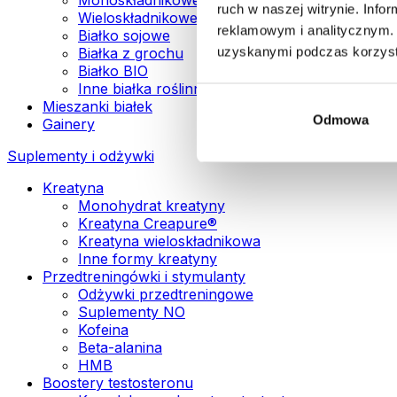
ruch w naszej witrynie. Inf
Wieloskładnikowe białka wegańskie
reklamowym i analitycznym. 
Białko sojowe
uzyskanymi podczas korzysta
Białka z grochu
Białko BIO
Inne białka roślinne
Mieszanki białek
Odmowa
Gainery
Suplementy i odżywki
Kreatyna
Monohydrat kreatyny
Kreatyna Creapure®
Kreatyna wieloskładnikowa
Inne formy kreatyny
Przedtreningówki i stymulanty
Odżywki przedtreningowe
Suplementy NO
Kofeina
Beta-alanina
HMB
Boostery testosteronu