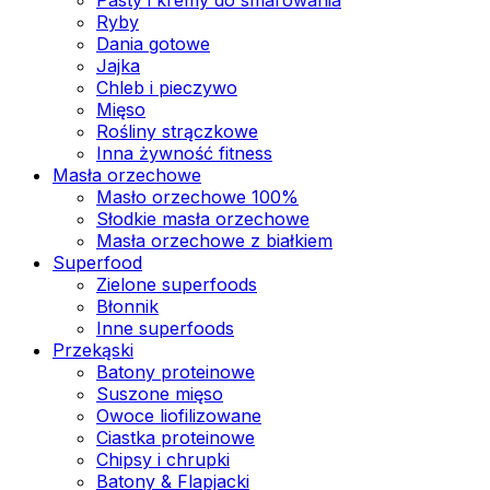
Ryby
Dania gotowe
Jajka
Chleb i pieczywo
Mięso
Rośliny strączkowe
Inna żywność fitness
Masła orzechowe
Masło orzechowe 100%
Słodkie masła orzechowe
Masła orzechowe z białkiem
Superfood
Zielone superfoods
Błonnik
Inne superfoods
Przekąski
Batony proteinowe
Suszone mięso
Owoce liofilizowane
Ciastka proteinowe
Chipsy i chrupki
Batony & Flapjacki