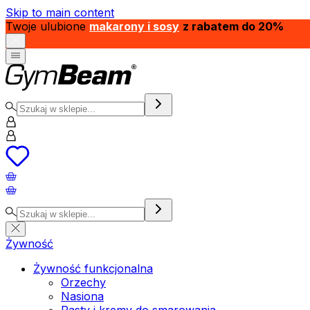
Skip to main content
Twoje ulubione
makarony i sosy
z rabatem do 20%
Żywność
Żywność funkcjonalna
Orzechy
Nasiona
Pasty i kremy do smarowania