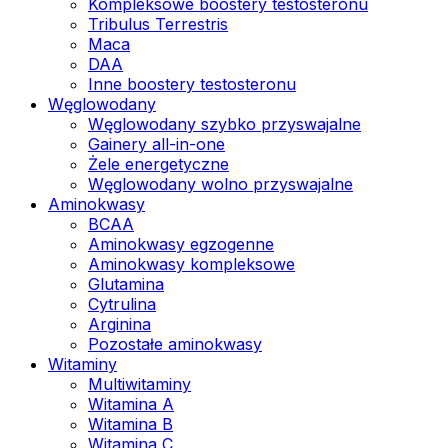
Kompleksowe boostery testosteronu
Tribulus Terrestris
Maca
DAA
Inne boostery testosteronu
Węglowodany
Węglowodany szybko przyswajalne
Gainery all-in-one
Żele energetyczne
Węglowodany wolno przyswajalne
Aminokwasy
BCAA
Aminokwasy egzogenne
Aminokwasy kompleksowe
Glutamina
Cytrulina
Arginina
Pozostałe aminokwasy
Witaminy
Multiwitaminy
Witamina A
Witamina B
Witamina C