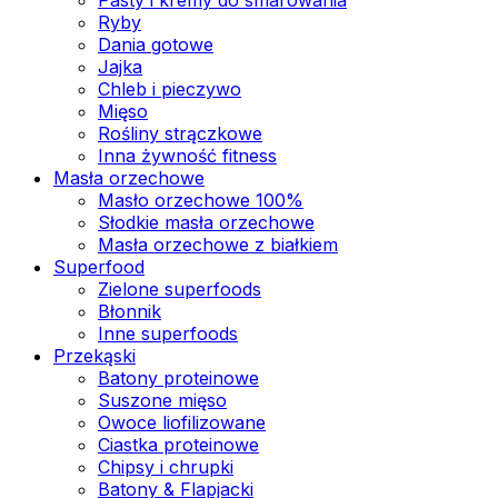
Ryby
Dania gotowe
Jajka
Chleb i pieczywo
Mięso
Rośliny strączkowe
Inna żywność fitness
Masła orzechowe
Masło orzechowe 100%
Słodkie masła orzechowe
Masła orzechowe z białkiem
Superfood
Zielone superfoods
Błonnik
Inne superfoods
Przekąski
Batony proteinowe
Suszone mięso
Owoce liofilizowane
Ciastka proteinowe
Chipsy i chrupki
Batony & Flapjacki