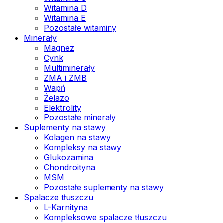
Witamina D
Witamina E
Pozostałe witaminy
Minerały
Magnez
Cynk
Multiminerały
ZMA i ZMB
Wapń
Żelazo
Elektrolity
Pozostałe minerały
Suplementy na stawy
Kolagen na stawy
Kompleksy na stawy
Glukozamina
Chondroityna
MSM
Pozostałe suplementy na stawy
Spalacze tłuszczu
L-Karnityna
Kompleksowe spalacze tłuszczu