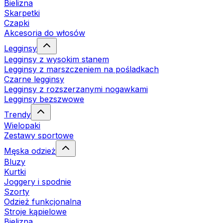
Bielizna
Skarpetki
Czapki
Akcesoria do włosów
Legginsy
Legginsy z wysokim stanem
Legginsy z marszczeniem na pośladkach
Czarne legginsy
Legginsy z rozszerzanymi nogawkami
Legginsy bezszwowe
Trendy
Wielopaki
Zestawy sportowe
Męska odzież
Bluzy
Kurtki
Joggery i spodnie
Szorty
Odzież funkcjonalna
Stroje kąpielowe
Bielizna