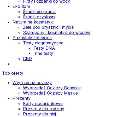
Filtry i dzbanki do wody
Eko dom
Środki do prania
Środki czystości
Naturalne kosmetyki
Żele pod prysznic i mydła
Szampony i kosmetyki do włosów
Pozostałe kategorie
Testy diagnostyczne
Testy DNA
Inne testy
CBD
Top oferty
Wyprzedaż odzieży
Wyprzedaż Odzieży Damskiej
Wyprzedaż Odzieży Męskiej
Prezenty
Karty podarunkowe
Prezenty dla rodziny
Prezenty dla niej