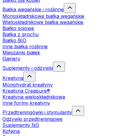
Białko dla kobiet
Białka wegańskie i roślinne
Monoskładnikowe białka wegańskie
Wieloskładnikowe białka wegańskie
Białko sojowe
Białka z grochu
Białko BIO
Inne białka roślinne
Mieszanki białek
Gainery
Suplementy i odżywki
Kreatyna
Monohydrat kreatyny
Kreatyna Creapure®
Kreatyna wieloskładnikowa
Inne formy kreatyny
Przedtreningówki i stymulanty
Odżywki przedtreningowe
Suplementy NO
Kofeina