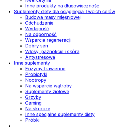
Inne produkty na długowieczność
Suplementy diety dla osiągnięcia Twoich celów
Budowa masy mięśniowej
Odchudzanie
Wydajność
Na odporność
Wsparcie regeneracji
Dobry sen
Włosy, paznokcie i skóra
Antystresowe
Inne suplementy
Enzymy trawienne
Probiotyki
Nootropy
Na wsparcie wątroby
Suplementy ziołowe
Grzyby
Gaming
Na skurcze
Inne specjalne suplementy diety
Próbki