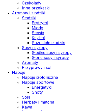
Czekolady
Inne przekąski
Aromaty i słodziki
Słodziki
Erytrytol
Miody
Stewia
Ksylitol
Pozostałe słodziki
Sosy i syropy
Słodkie sosy i syropy
Słone sosy i syropy
Aromaty
Przyprawy i sól
Napoje
Napoje izotoniczne
Napoje sportowe
Energetyki
Shoty
Soki
Herbaty i matcha
Kawa