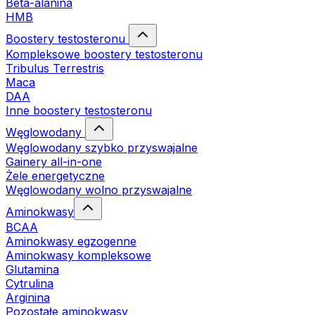
Beta-alanina
HMB
Boostery testosteronu
Kompleksowe boostery testosteronu
Tribulus Terrestris
Maca
DAA
Inne boostery testosteronu
Węglowodany
Węglowodany szybko przyswajalne
Gainery all-in-one
Żele energetyczne
Węglowodany wolno przyswajalne
Aminokwasy
BCAA
Aminokwasy egzogenne
Aminokwasy kompleksowe
Glutamina
Cytrulina
Arginina
Pozostałe aminokwasy