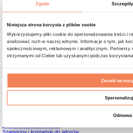
Torby na żywność i akcesoria
Zgoda
Szczegół
Torby na siłownię
Plecaki
Akcesoria dopasowane do aktywności
Niniejsza strona korzysta z plików cookie
Bieganie
Wykorzystujemy pliki cookie do spersonalizowania treści i 
Sporty walki
analizować ruch w naszej witrynie. Informacje o tym, jak k
Kolarstwo
społecznościowym, reklamowym i analitycznym. Partnerzy m
Joga i pilates
Terapia zimnem
otrzymanymi od Ciebie lub uzyskanymi podczas korzystania 
Pływanie
Trekking
Biohacking
Zezwól na wszy
Terapia Światłem Czerwonym
Filtry i dzbanki do wody
Eko dom
Spersonalizu
Środki do prania
Środki czystości
Odmowa
Naturalne kosmetyki
Żele pod prysznic i mydła
Szampony i kosmetyki do włosów