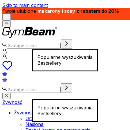
Skip to main content
Twoje ulubione
makarony i sosy
z rabatem do 20%
Popularne wyszukiwania
Bestsellery
Żywność
Popularne wyszukiwania
Żywność funkcjonalna
Bestsellery
Orzechy
Nasiona
Pasty i kremy do smarowania