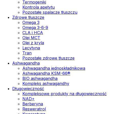
Termogeniki
Kontrola apetytu
Pozostałe spalacze tłuszczu
Zdrowe tłuszcze
Omega 3
Omega 3-6-9
CLA i HCA
Olej MCT
Olej z kryla
Lecytyna
Tran
Pozostałe zdrowe tłuszcze
Ashwagandha
Ashwagandha jednoskładnikowa
Ashwagandha KSM-66®
BIO ashwagandha
Kompleks ashwagandhy
Długowieczność
Kompleksowe produkty na długowieczność
NAD+
Berberyna
Resweratrol
Kwercetyna