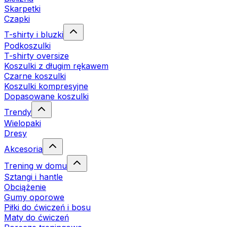
Skarpetki
Czapki
T-shirty i bluzki
Podkoszulki
T-shirty oversize
Koszulki z długim rękawem
Czarne koszulki
Koszulki kompresyjne
Dopasowane koszulki
Trendy
Wielopaki
Dresy
Akcesoria
Trening w domu
Sztangi i hantle
Obciążenie
Gumy oporowe
Piłki do ćwiczeń i bosu
Maty do ćwiczeń