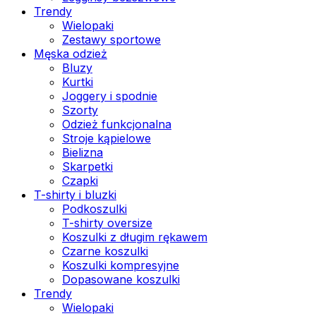
Trendy
Wielopaki
Zestawy sportowe
Męska odzież
Bluzy
Kurtki
Joggery i spodnie
Szorty
Odzież funkcjonalna
Stroje kąpielowe
Bielizna
Skarpetki
Czapki
T-shirty i bluzki
Podkoszulki
T-shirty oversize
Koszulki z długim rękawem
Czarne koszulki
Koszulki kompresyjne
Dopasowane koszulki
Trendy
Wielopaki