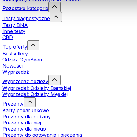
Pozostałe kategorie
Testy diagnostyczne
Testy DNA
Inne testy
CBD
Top oferty
Bestsellery
Odzież GymBeam
Nowości
Wyprzedaż
Wyprzedaż odzieży
Wyprzedaż Odzieży Damskiej
Wyprzedaż Odzieży Męskiej
Prezenty
Karty podarunkowe
Prezenty dla rodziny
Prezenty dla niej
Prezenty dla niego
Prezenty do gotowania i pieczenia