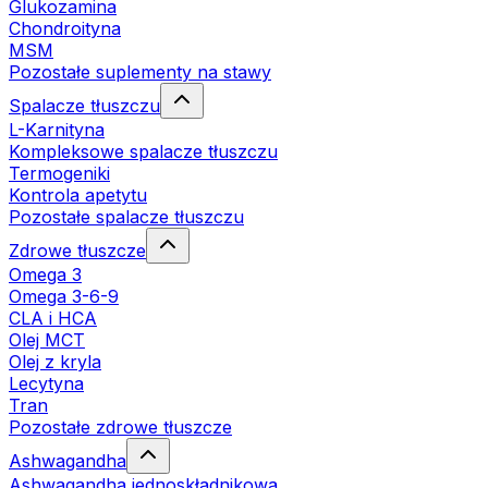
Glukozamina
Chondroityna
MSM
Pozostałe suplementy na stawy
Spalacze tłuszczu
L-Karnityna
Kompleksowe spalacze tłuszczu
Termogeniki
Kontrola apetytu
Pozostałe spalacze tłuszczu
Zdrowe tłuszcze
Omega 3
Omega 3-6-9
CLA i HCA
Olej MCT
Olej z kryla
Lecytyna
Tran
Pozostałe zdrowe tłuszcze
Ashwagandha
Ashwagandha jednoskładnikowa