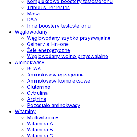
Kompleksowe boostery testosteronu
Tribulus Terrestris
Maca
DAA
Inne boostery testosteronu
Węglowodany
Węglowodany szybko przyswajalne
Gainery all-in-one
Żele energetyczne
Węglowodany wolno przyswajalne
Aminokwasy
BCAA
Aminokwasy egzogenne
Aminokwasy kompleksowe
Glutamina
Cytrulina
Arginina
Pozostałe aminokwasy
Witaminy
Multiwitaminy
Witamina A
Witamina B
Witamina C