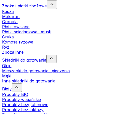
Zboża i płatki zbożowe
Kasza
Makaron
Granola
Płatki owsiane
Płatki śniadaniowe i musli
Gryka
Komosa ryżowa
Ryż
Zboża inne
Składniki do gotowania
Oleje
Mieszanki do gotowania i pieczenia
Mąki
Inne składniki do gotowania
Diety
Produkty BIO
Produkty wegańskie
Produkty bezglutenowe
Produkty bez laktozy