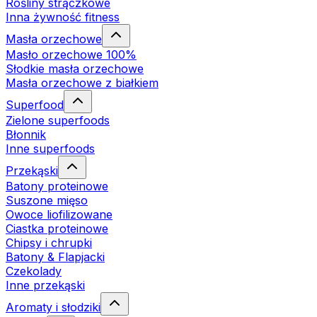
Rośliny strączkowe
Inna żywność fitness
Masła orzechowe
Masło orzechowe 100%
Słodkie masła orzechowe
Masła orzechowe z białkiem
Superfood
Zielone superfoods
Błonnik
Inne superfoods
Przekąski
Batony proteinowe
Suszone mięso
Owoce liofilizowane
Ciastka proteinowe
Chipsy i chrupki
Batony & Flapjacki
Czekolady
Inne przekąski
Aromaty i słodziki