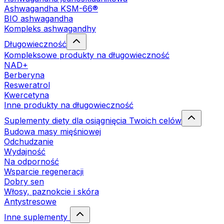
Ashwagandha KSM-66®
BIO ashwagandha
Kompleks ashwagandhy
Długowieczność
Kompleksowe produkty na długowieczność
NAD+
Berberyna
Resweratrol
Kwercetyna
Inne produkty na długowieczność
Suplementy diety dla osiągnięcia Twoich celów
Budowa masy mięśniowej
Odchudzanie
Wydajność
Na odporność
Wsparcie regeneracji
Dobry sen
Włosy, paznokcie i skóra
Antystresowe
Inne suplementy