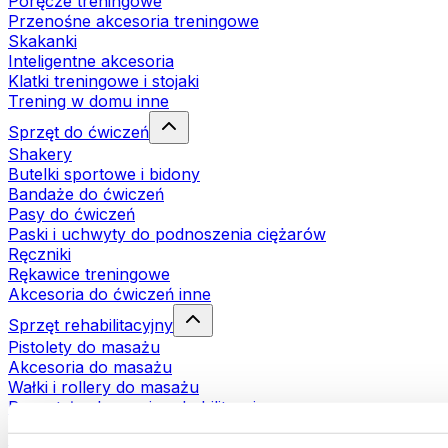
Poręcze treningowe
Przenośne akcesoria treningowe
Skakanki
Inteligentne akcesoria
Klatki treningowe i stojaki
Trening w domu inne
Sprzęt do ćwiczeń
Shakery
Butelki sportowe i bidony
Bandaże do ćwiczeń
Pasy do ćwiczeń
Paski i uchwyty do podnoszenia ciężarów
Ręczniki
Rękawice treningowe
Akcesoria do ćwiczeń inne
Sprzęt rehabilitacyjny
Pistolety do masażu
Akcesoria do masażu
Wałki i rollery do masażu
Pozostałe akcesoria rehabilitacyjne
Torby i plecaki