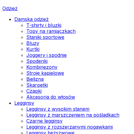
Odzież
Damska odzież
T-shirty i bluzki
Topy na ramiączkach
Staniki sportowe
Bluzy
Kurtki
Joggery i spodnie
Spodenki
Kombinezony
Stroje kąpielowe
Bielizna
Skarpetki
Czapki
Akcesoria do włosów
Legginsy
Legginsy z wysokim stanem
Legginsy z marszczeniem na pośladkach
Czarne legginsy
Legginsy z rozszerzanymi nogawkami
Legginsy bezszwowe