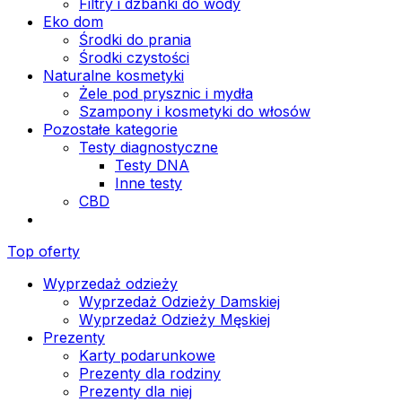
Filtry i dzbanki do wody
Eko dom
Środki do prania
Środki czystości
Naturalne kosmetyki
Żele pod prysznic i mydła
Szampony i kosmetyki do włosów
Pozostałe kategorie
Testy diagnostyczne
Testy DNA
Inne testy
CBD
Top oferty
Wyprzedaż odzieży
Wyprzedaż Odzieży Damskiej
Wyprzedaż Odzieży Męskiej
Prezenty
Karty podarunkowe
Prezenty dla rodziny
Prezenty dla niej