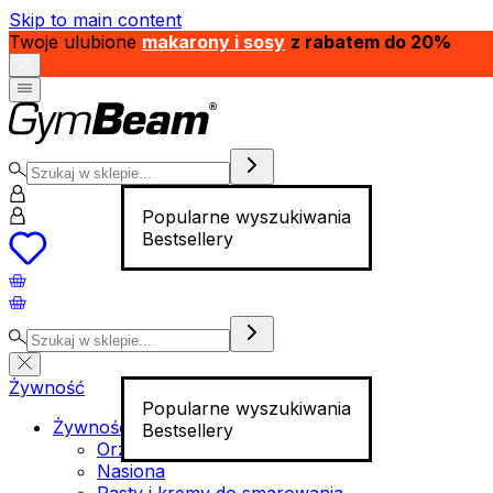
Skip to main content
Twoje ulubione
makarony i sosy
z rabatem do 20%
Popularne wyszukiwania
Bestsellery
Żywność
Popularne wyszukiwania
Żywność funkcjonalna
Bestsellery
Orzechy
Nasiona
Pasty i kremy do smarowania