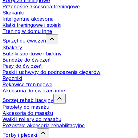
Poręcze treningowe
Przenośne akcesoria treningowe
Skakanki
Inteligentne akcesoria
Klatki treningowe i stojaki
Trening w domu inne
Sprzęt do ćwiczeń
Shakery
Butelki sportowe i bidony
Bandaże do ćwiczeń
Pasy do ćwiczeń
Paski i uchwyty do podnoszenia ciężarów
Ręczniki
Rękawice treningowe
Akcesoria do ćwiczeń inne
Sprzęt rehabilitacyjny
Pistolety do masażu
Akcesoria do masażu
Wałki i rollery do masażu
Pozostałe akcesoria rehabilitacyjne
Torby i plecaki