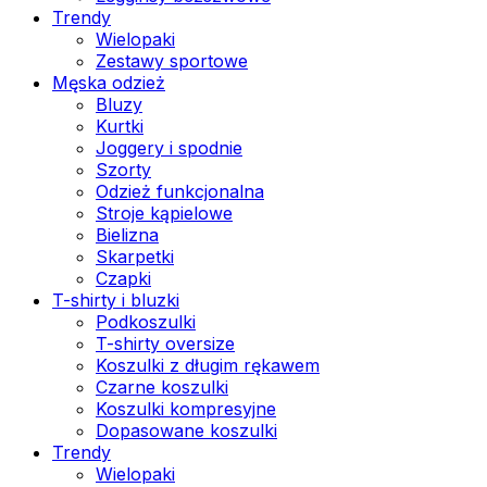
Trendy
Wielopaki
Zestawy sportowe
Męska odzież
Bluzy
Kurtki
Joggery i spodnie
Szorty
Odzież funkcjonalna
Stroje kąpielowe
Bielizna
Skarpetki
Czapki
T-shirty i bluzki
Podkoszulki
T-shirty oversize
Koszulki z długim rękawem
Czarne koszulki
Koszulki kompresyjne
Dopasowane koszulki
Trendy
Wielopaki