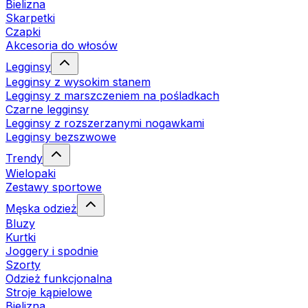
Bielizna
Skarpetki
Czapki
Akcesoria do włosów
Legginsy
Legginsy z wysokim stanem
Legginsy z marszczeniem na pośladkach
Czarne legginsy
Legginsy z rozszerzanymi nogawkami
Legginsy bezszwowe
Trendy
Wielopaki
Zestawy sportowe
Męska odzież
Bluzy
Kurtki
Joggery i spodnie
Szorty
Odzież funkcjonalna
Stroje kąpielowe
Bielizna