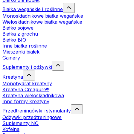
Białko dla kobiet
Białka wegańskie i roślinne
Monoskładnikowe białka wegańskie
Wieloskładnikowe białka wegańskie
Białko sojowe
Białka z grochu
Białko BIO
Inne białka roślinne
Mieszanki białek
Gainery
Suplementy i odżywki
Kreatyna
Monohydrat kreatyny
Kreatyna Creapure®
Kreatyna wieloskładnikowa
Inne formy kreatyny
Przedtreningówki i stymulanty
Odżywki przedtreningowe
Suplementy NO
Kofeina