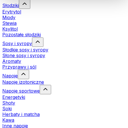
Słodziki
Erytrytol
Miody
Stewia
Ksylitol
Pozostałe słodziki
Sosy i syropy
Słodkie sosy i syropy
Słone sosy i syropy
Aromaty
Przyprawy i sól
Napoje
Napoje izotoniczne
Napoje sportowe
Energetyki
Shoty
Soki
Herbaty i matcha
Kawa
Inne napoje