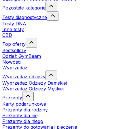
Pozostałe kategorie
Testy diagnostyczne
Testy DNA
Inne testy
CBD
Top oferty
Bestsellery
Odzież GymBeam
Nowości
Wyprzedaż
Wyprzedaż odzieży
Wyprzedaż Odzieży Damskiej
Wyprzedaż Odzieży Męskiej
Prezenty
Karty podarunkowe
Prezenty dla rodziny
Prezenty dla niej
Prezenty dla niego
Prezenty do gotowania i pieczenia