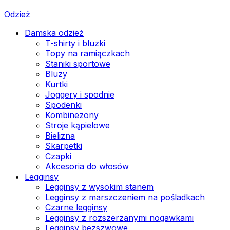
Odzież
Damska odzież
T-shirty i bluzki
Topy na ramiączkach
Staniki sportowe
Bluzy
Kurtki
Joggery i spodnie
Spodenki
Kombinezony
Stroje kąpielowe
Bielizna
Skarpetki
Czapki
Akcesoria do włosów
Legginsy
Legginsy z wysokim stanem
Legginsy z marszczeniem na pośladkach
Czarne legginsy
Legginsy z rozszerzanymi nogawkami
Legginsy bezszwowe