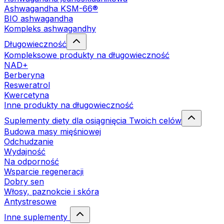
Ashwagandha KSM-66®
BIO ashwagandha
Kompleks ashwagandhy
Długowieczność
Kompleksowe produkty na długowieczność
NAD+
Berberyna
Resweratrol
Kwercetyna
Inne produkty na długowieczność
Suplementy diety dla osiągnięcia Twoich celów
Budowa masy mięśniowej
Odchudzanie
Wydajność
Na odporność
Wsparcie regeneracji
Dobry sen
Włosy, paznokcie i skóra
Antystresowe
Inne suplementy