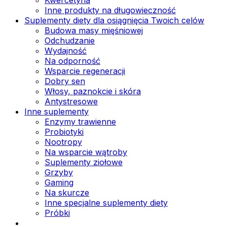
Inne produkty na długowieczność
Suplementy diety dla osiągnięcia Twoich celów
Budowa masy mięśniowej
Odchudzanie
Wydajność
Na odporność
Wsparcie regeneracji
Dobry sen
Włosy, paznokcie i skóra
Antystresowe
Inne suplementy
Enzymy trawienne
Probiotyki
Nootropy
Na wsparcie wątroby
Suplementy ziołowe
Grzyby
Gaming
Na skurcze
Inne specjalne suplementy diety
Próbki