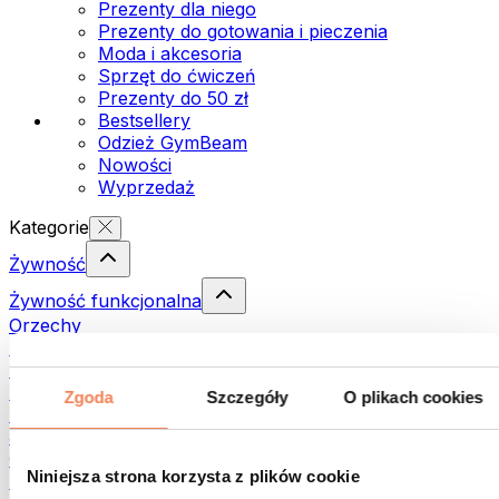
Prezenty dla niego
Prezenty do gotowania i pieczenia
Moda i akcesoria
Sprzęt do ćwiczeń
Prezenty do 50 zł
Bestsellery
Odzież GymBeam
Nowości
Wyprzedaż
Kategorie
Żywność
Żywność funkcjonalna
Orzechy
Nasiona
Pasty i kremy do smarowania
Ryby
Zgoda
Szczegóły
O plikach cookies
Dania gotowe
Jajka
Chleb i pieczywo
Niniejsza strona korzysta z plików cookie
Mięso