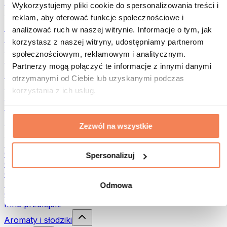
Rośliny strączkowe
Wykorzystujemy pliki cookie do spersonalizowania treści i
Inna żywność fitness
reklam, aby oferować funkcje społecznościowe i
Masła orzechowe
analizować ruch w naszej witrynie. Informacje o tym, jak
Masło orzechowe 100%
korzystasz z naszej witryny, udostępniamy partnerom
Słodkie masła orzechowe
społecznościowym, reklamowym i analitycznym.
Masła orzechowe z białkiem
Partnerzy mogą połączyć te informacje z innymi danymi
Superfood
otrzymanymi od Ciebie lub uzyskanymi podczas
Zielone superfoods
korzystania z ich usług.
Błonnik
Inne superfoods
Przekąski
Zezwól na wszystkie
Batony proteinowe
Suszone mięso
Owoce liofilizowane
Spersonalizuj
Ciastka proteinowe
Chipsy i chrupki
Batony & Flapjacki
Odmowa
Czekolady
Inne przekąski
Aromaty i słodziki