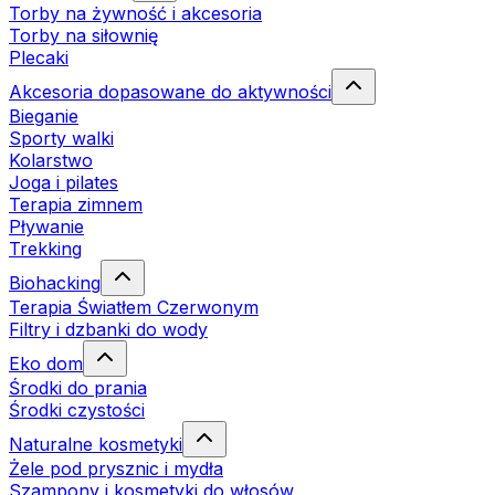
Torby na żywność i akcesoria
Torby na siłownię
Plecaki
Akcesoria dopasowane do aktywności
Bieganie
Sporty walki
Kolarstwo
Joga i pilates
Terapia zimnem
Pływanie
Trekking
Biohacking
Terapia Światłem Czerwonym
Filtry i dzbanki do wody
Eko dom
Środki do prania
Środki czystości
Naturalne kosmetyki
Żele pod prysznic i mydła
Szampony i kosmetyki do włosów