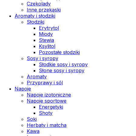
Czekolady
Inne przekąski
Aromaty i słodziki
Słodziki
Erytrytol
Miody
Stewia
Ksylitol
Pozostałe słodziki
Sosy i syropy
Słodkie sosy i syropy
Słone sosy i syropy
Aromaty
Przyprawy i sól
Napoje
Napoje izotoniczne
Napoje sportowe
Energetyki
Shoty
Soki
Herbaty i matcha
Kawa