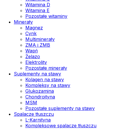
Witamina D
Witamina E
Pozostałe witaminy
Minerały
Magnez
Cynk
Multiminerały
ZMA i ZMB
Wapń
Żelazo
Elektrolity
Pozostałe minerały
Suplementy na stawy
Kolagen na stawy
Kompleksy na stawy
Glukozamina
Chondroityna
MSM
Pozostałe suplementy na stawy
Spalacze tłuszczu
L-Karnityna
Kompleksowe spalacze tłuszczu