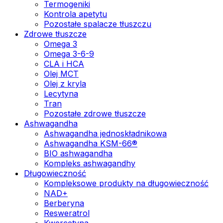
Termogeniki
Kontrola apetytu
Pozostałe spalacze tłuszczu
Zdrowe tłuszcze
Omega 3
Omega 3-6-9
CLA i HCA
Olej MCT
Olej z kryla
Lecytyna
Tran
Pozostałe zdrowe tłuszcze
Ashwagandha
Ashwagandha jednoskładnikowa
Ashwagandha KSM-66®
BIO ashwagandha
Kompleks ashwagandhy
Długowieczność
Kompleksowe produkty na długowieczność
NAD+
Berberyna
Resweratrol
Kwercetyna