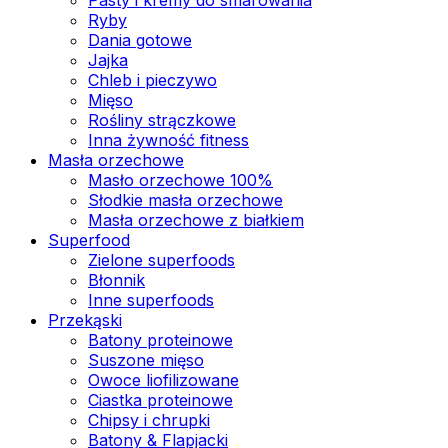
Ryby
Dania gotowe
Jajka
Chleb i pieczywo
Mięso
Rośliny strączkowe
Inna żywność fitness
Masła orzechowe
Masło orzechowe 100%
Słodkie masła orzechowe
Masła orzechowe z białkiem
Superfood
Zielone superfoods
Błonnik
Inne superfoods
Przekąski
Batony proteinowe
Suszone mięso
Owoce liofilizowane
Ciastka proteinowe
Chipsy i chrupki
Batony & Flapjacki