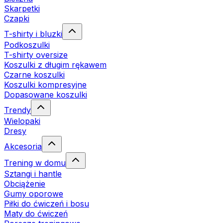
Skarpetki
Czapki
T-shirty i bluzki
Podkoszulki
T-shirty oversize
Koszulki z długim rękawem
Czarne koszulki
Koszulki kompresyjne
Dopasowane koszulki
Trendy
Wielopaki
Dresy
Akcesoria
Trening w domu
Sztangi i hantle
Obciążenie
Gumy oporowe
Piłki do ćwiczeń i bosu
Maty do ćwiczeń