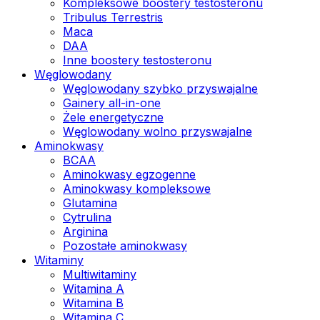
Kompleksowe boostery testosteronu
Tribulus Terrestris
Maca
DAA
Inne boostery testosteronu
Węglowodany
Węglowodany szybko przyswajalne
Gainery all-in-one
Żele energetyczne
Węglowodany wolno przyswajalne
Aminokwasy
BCAA
Aminokwasy egzogenne
Aminokwasy kompleksowe
Glutamina
Cytrulina
Arginina
Pozostałe aminokwasy
Witaminy
Multiwitaminy
Witamina A
Witamina B
Witamina C