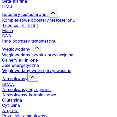
Beta-alanina
HMB
Boostery testosteronu
Kompleksowe boostery testosteronu
Tribulus Terrestris
Maca
DAA
Inne boostery testosteronu
Węglowodany
Węglowodany szybko przyswajalne
Gainery all-in-one
Żele energetyczne
Węglowodany wolno przyswajalne
Aminokwasy
BCAA
Aminokwasy egzogenne
Aminokwasy kompleksowe
Glutamina
Cytrulina
Arginina
Pozostałe aminokwasy