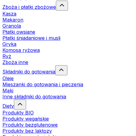
Zboża i płatki zbożowe
Kasza
Makaron
Granola
Płatki owsiane
Płatki śniadaniowe i musli
Gryka
Komosa ryżowa
Ryż
Zboża inne
Składniki do gotowania
Oleje
Mieszanki do gotowania i pieczenia
Mąki
Inne składniki do gotowania
Diety
Produkty BIO
Produkty wegańskie
Produkty bezglutenowe
Produkty bez laktozy