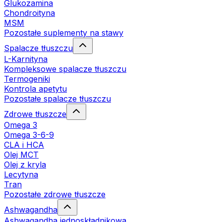
Glukozamina
Chondroityna
MSM
Pozostałe suplementy na stawy
Spalacze tłuszczu
L-Karnityna
Kompleksowe spalacze tłuszczu
Termogeniki
Kontrola apetytu
Pozostałe spalacze tłuszczu
Zdrowe tłuszcze
Omega 3
Omega 3-6-9
CLA i HCA
Olej MCT
Olej z kryla
Lecytyna
Tran
Pozostałe zdrowe tłuszcze
Ashwagandha
Ashwagandha jednoskładnikowa