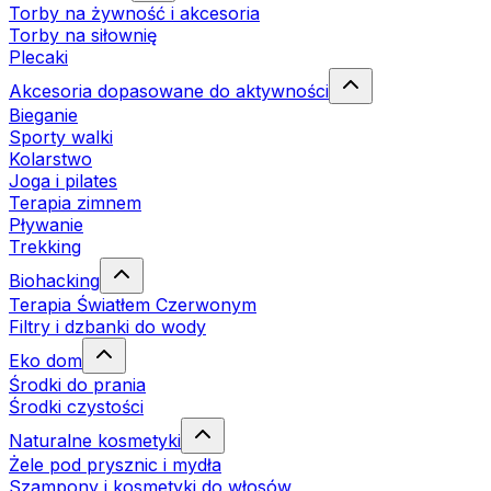
Torby na żywność i akcesoria
Torby na siłownię
Plecaki
Akcesoria dopasowane do aktywności
Bieganie
Sporty walki
Kolarstwo
Joga i pilates
Terapia zimnem
Pływanie
Trekking
Biohacking
Terapia Światłem Czerwonym
Filtry i dzbanki do wody
Eko dom
Środki do prania
Środki czystości
Naturalne kosmetyki
Żele pod prysznic i mydła
Szampony i kosmetyki do włosów