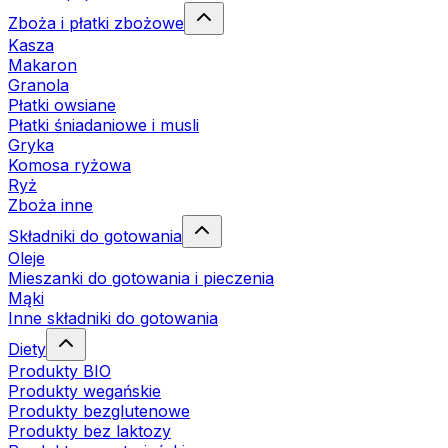
Zboża i płatki zbożowe
Kasza
Makaron
Granola
Płatki owsiane
Płatki śniadaniowe i musli
Gryka
Komosa ryżowa
Ryż
Zboża inne
Składniki do gotowania
Oleje
Mieszanki do gotowania i pieczenia
Mąki
Inne składniki do gotowania
Diety
Produkty BIO
Produkty wegańskie
Produkty bezglutenowe
Produkty bez laktozy