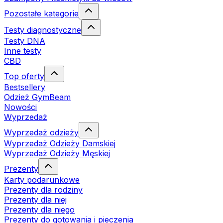
Pozostałe kategorie
Testy diagnostyczne
Testy DNA
Inne testy
CBD
Top oferty
Bestsellery
Odzież GymBeam
Nowości
Wyprzedaż
Wyprzedaż odzieży
Wyprzedaż Odzieży Damskiej
Wyprzedaż Odzieży Męskiej
Prezenty
Karty podarunkowe
Prezenty dla rodziny
Prezenty dla niej
Prezenty dla niego
Prezenty do gotowania i pieczenia