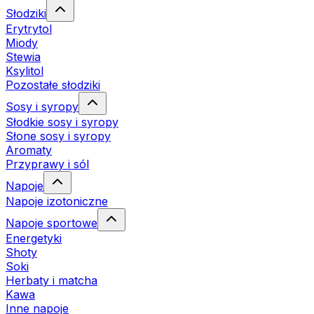
Słodziki
Erytrytol
Miody
Stewia
Ksylitol
Pozostałe słodziki
Sosy i syropy
Słodkie sosy i syropy
Słone sosy i syropy
Aromaty
Przyprawy i sól
Napoje
Napoje izotoniczne
Napoje sportowe
Energetyki
Shoty
Soki
Herbaty i matcha
Kawa
Inne napoje