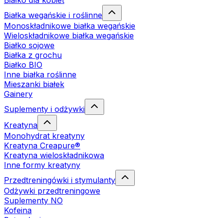
Białko dla kobiet
Białka wegańskie i roślinne
Monoskładnikowe białka wegańskie
Wieloskładnikowe białka wegańskie
Białko sojowe
Białka z grochu
Białko BIO
Inne białka roślinne
Mieszanki białek
Gainery
Suplementy i odżywki
Kreatyna
Monohydrat kreatyny
Kreatyna Creapure®
Kreatyna wieloskładnikowa
Inne formy kreatyny
Przedtreningówki i stymulanty
Odżywki przedtreningowe
Suplementy NO
Kofeina