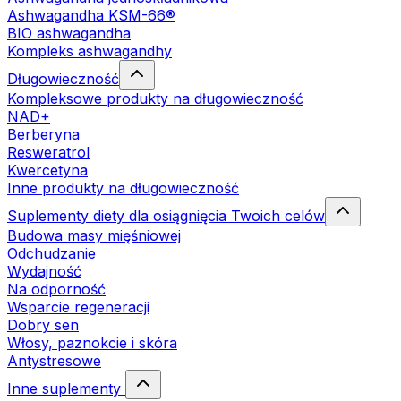
Ashwagandha KSM-66®
BIO ashwagandha
Kompleks ashwagandhy
Długowieczność
Kompleksowe produkty na długowieczność
NAD+
Berberyna
Resweratrol
Kwercetyna
Inne produkty na długowieczność
Suplementy diety dla osiągnięcia Twoich celów
Budowa masy mięśniowej
Odchudzanie
Wydajność
Na odporność
Wsparcie regeneracji
Dobry sen
Włosy, paznokcie i skóra
Antystresowe
Inne suplementy