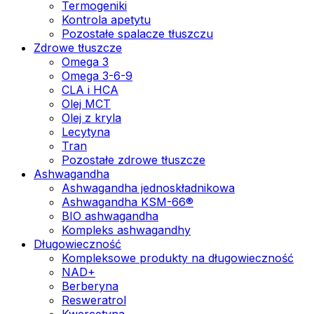
Termogeniki
Kontrola apetytu
Pozostałe spalacze tłuszczu
Zdrowe tłuszcze
Omega 3
Omega 3-6-9
CLA i HCA
Olej MCT
Olej z kryla
Lecytyna
Tran
Pozostałe zdrowe tłuszcze
Ashwagandha
Ashwagandha jednoskładnikowa
Ashwagandha KSM-66®
BIO ashwagandha
Kompleks ashwagandhy
Długowieczność
Kompleksowe produkty na długowieczność
NAD+
Berberyna
Resweratrol
Kwercetyna