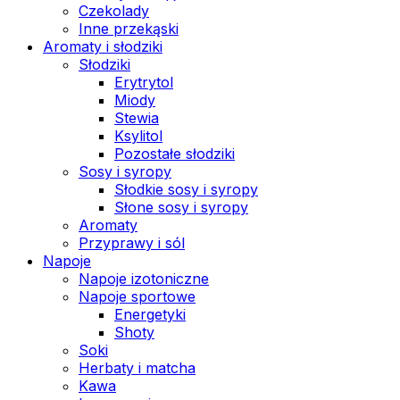
Czekolady
Inne przekąski
Aromaty i słodziki
Słodziki
Erytrytol
Miody
Stewia
Ksylitol
Pozostałe słodziki
Sosy i syropy
Słodkie sosy i syropy
Słone sosy i syropy
Aromaty
Przyprawy i sól
Napoje
Napoje izotoniczne
Napoje sportowe
Energetyki
Shoty
Soki
Herbaty i matcha
Kawa