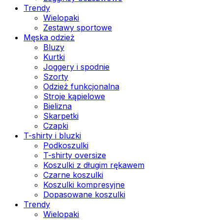
Trendy
Wielopaki
Zestawy sportowe
Męska odzież
Bluzy
Kurtki
Joggery i spodnie
Szorty
Odzież funkcjonalna
Stroje kąpielowe
Bielizna
Skarpetki
Czapki
T-shirty i bluzki
Podkoszulki
T-shirty oversize
Koszulki z długim rękawem
Czarne koszulki
Koszulki kompresyjne
Dopasowane koszulki
Trendy
Wielopaki