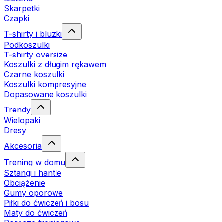
Skarpetki
Czapki
T-shirty i bluzki
Podkoszulki
T-shirty oversize
Koszulki z długim rękawem
Czarne koszulki
Koszulki kompresyjne
Dopasowane koszulki
Trendy
Wielopaki
Dresy
Akcesoria
Trening w domu
Sztangi i hantle
Obciążenie
Gumy oporowe
Piłki do ćwiczeń i bosu
Maty do ćwiczeń