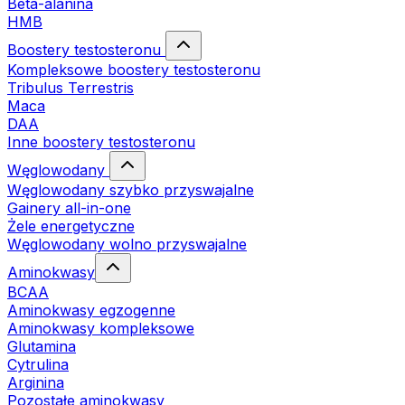
Beta-alanina
HMB
Boostery testosteronu
Kompleksowe boostery testosteronu
Tribulus Terrestris
Maca
DAA
Inne boostery testosteronu
Węglowodany
Węglowodany szybko przyswajalne
Gainery all-in-one
Żele energetyczne
Węglowodany wolno przyswajalne
Aminokwasy
BCAA
Aminokwasy egzogenne
Aminokwasy kompleksowe
Glutamina
Cytrulina
Arginina
Pozostałe aminokwasy