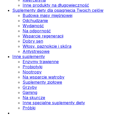
Inne produkty na długowieczność
Suplementy diety dla osiągnięcia Twoich celów
Budowa masy mięśniowej
Odchudzanie
Wydajność
Na odporność
Wsparcie regeneracji
Dobry sen
Włosy, paznokcie i skóra
Antystresowe
Inne suplementy
Enzymy trawienne
Probiotyki
Nootropy
Na wsparcie wątroby
Suplementy ziołowe
Grzyby
Gaming
Na skurcze
Inne specjalne suplementy diety
Próbki