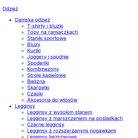
Odzież
Damska odzież
T-shirty i bluzki
Topy na ramiączkach
Staniki sportowe
Bluzy
Kurtki
Joggery i spodnie
Spodenki
Kombinezony
Stroje kąpielowe
Bielizna
Skarpetki
Czapki
Akcesoria do włosów
Legginsy
Legginsy z wysokim stanem
Legginsy z marszczeniem na pośladkach
Czarne legginsy
Legginsy z rozszerzanymi nogawkami
Legginsy bezszwowe