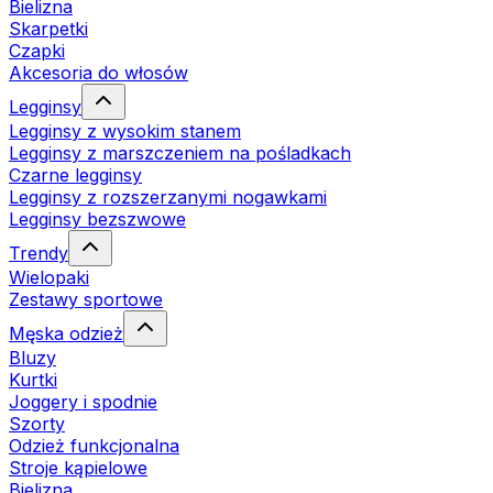
Bielizna
Skarpetki
Czapki
Akcesoria do włosów
Legginsy
Legginsy z wysokim stanem
Legginsy z marszczeniem na pośladkach
Czarne legginsy
Legginsy z rozszerzanymi nogawkami
Legginsy bezszwowe
Trendy
Wielopaki
Zestawy sportowe
Męska odzież
Bluzy
Kurtki
Joggery i spodnie
Szorty
Odzież funkcjonalna
Stroje kąpielowe
Bielizna