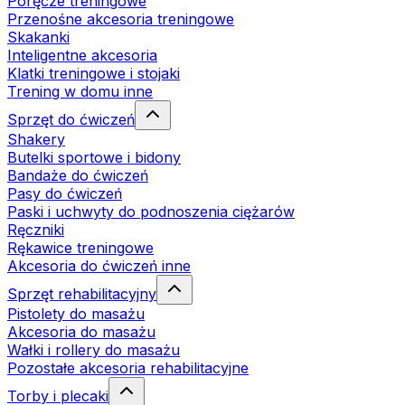
Poręcze treningowe
Przenośne akcesoria treningowe
Skakanki
Inteligentne akcesoria
Klatki treningowe i stojaki
Trening w domu inne
Sprzęt do ćwiczeń
Shakery
Butelki sportowe i bidony
Bandaże do ćwiczeń
Pasy do ćwiczeń
Paski i uchwyty do podnoszenia ciężarów
Ręczniki
Rękawice treningowe
Akcesoria do ćwiczeń inne
Sprzęt rehabilitacyjny
Pistolety do masażu
Akcesoria do masażu
Wałki i rollery do masażu
Pozostałe akcesoria rehabilitacyjne
Torby i plecaki