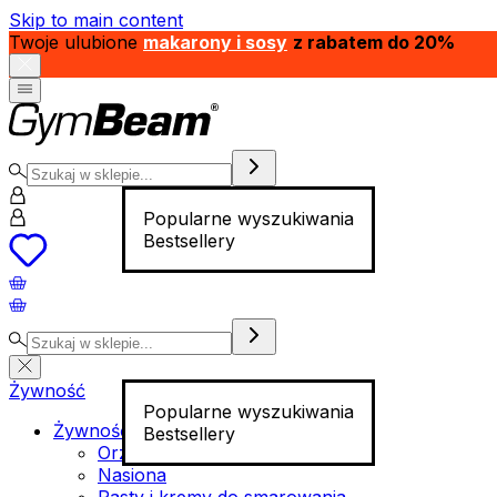
Skip to main content
Twoje ulubione
makarony i sosy
z rabatem do 20%
Popularne wyszukiwania
Bestsellery
Żywność
Popularne wyszukiwania
Żywność funkcjonalna
Bestsellery
Orzechy
Nasiona
Pasty i kremy do smarowania