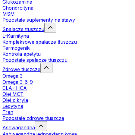
Glukozamina
Chondroityna
MSM
Pozostałe suplementy na stawy
Spalacze tłuszczu
L-Karnityna
Kompleksowe spalacze tłuszczu
Termogeniki
Kontrola apetytu
Pozostałe spalacze tłuszczu
Zdrowe tłuszcze
Omega 3
Omega 3-6-9
CLA i HCA
Olej MCT
Olej z kryla
Lecytyna
Tran
Pozostałe zdrowe tłuszcze
Ashwagandha
Ashwagandha jednoskładnikowa