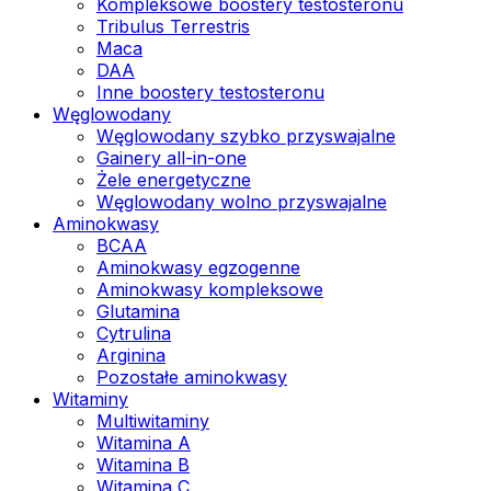
Kompleksowe boostery testosteronu
Tribulus Terrestris
Maca
DAA
Inne boostery testosteronu
Węglowodany
Węglowodany szybko przyswajalne
Gainery all-in-one
Żele energetyczne
Węglowodany wolno przyswajalne
Aminokwasy
BCAA
Aminokwasy egzogenne
Aminokwasy kompleksowe
Glutamina
Cytrulina
Arginina
Pozostałe aminokwasy
Witaminy
Multiwitaminy
Witamina A
Witamina B
Witamina C