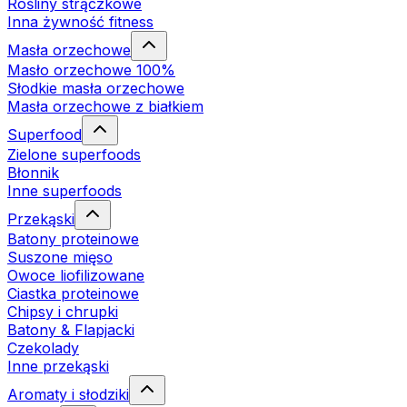
Rośliny strączkowe
Inna żywność fitness
Masła orzechowe
Masło orzechowe 100%
Słodkie masła orzechowe
Masła orzechowe z białkiem
Superfood
Zielone superfoods
Błonnik
Inne superfoods
Przekąski
Batony proteinowe
Suszone mięso
Owoce liofilizowane
Ciastka proteinowe
Chipsy i chrupki
Batony & Flapjacki
Czekolady
Inne przekąski
Aromaty i słodziki