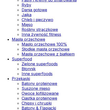
Ryby
Dania gotowe
Jajka
Chleb i pieczywo
Mięso
Rośliny strączkowe
Inna żywność fitness
Masła orzechowe
Masło orzechowe 100%
Słodkie masła orzechowe
Masła orzechowe z białkiem
Superfood
Zielone superfoods
Błonnik
Inne superfoods
Przekąski
Batony proteinowe
Suszone mięso
Owoce liofilizowane
Ciastka proteinowe
Chipsy i chrupki
Batony & Flapjacki