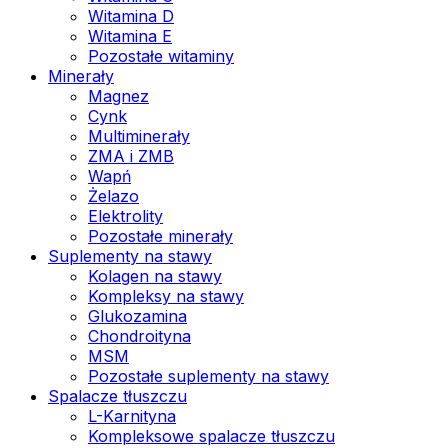
Witamina D
Witamina E
Pozostałe witaminy
Minerały
Magnez
Cynk
Multiminerały
ZMA i ZMB
Wapń
Żelazo
Elektrolity
Pozostałe minerały
Suplementy na stawy
Kolagen na stawy
Kompleksy na stawy
Glukozamina
Chondroityna
MSM
Pozostałe suplementy na stawy
Spalacze tłuszczu
L-Karnityna
Kompleksowe spalacze tłuszczu