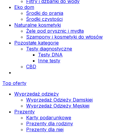
Filtry i dzbanki do wody
Eko dom
Środki do prania
Środki czystości
Naturalne kosmetyki
Żele pod prysznic i mydła
Szampony i kosmetyki do włosów
Pozostałe kategorie
Testy diagnostyczne
Testy DNA
Inne testy
CBD
Top oferty
Wyprzedaż odzieży
Wyprzedaż Odzieży Damskiej
Wyprzedaż Odzieży Męskiej
Prezenty
Karty podarunkowe
Prezenty dla rodziny
Prezenty dla niej