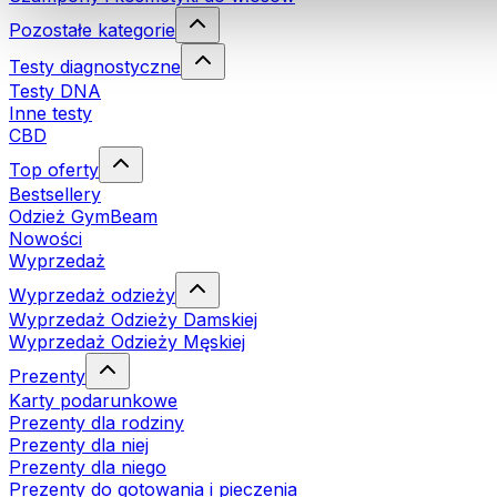
Pozostałe kategorie
Testy diagnostyczne
Testy DNA
Inne testy
CBD
Top oferty
Bestsellery
Odzież GymBeam
Nowości
Wyprzedaż
Wyprzedaż odzieży
Wyprzedaż Odzieży Damskiej
Wyprzedaż Odzieży Męskiej
Prezenty
Karty podarunkowe
Prezenty dla rodziny
Prezenty dla niej
Prezenty dla niego
Prezenty do gotowania i pieczenia