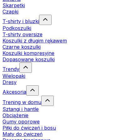
Skarpetki
Czapki
T-shirty i bluzki
Podkoszulki
T-shirty oversize
Koszulki z długim rękawem
Czarne koszulki
Koszulki kompresyjne
Dopasowane koszulki
Trendy
Wielopaki
Dresy
Akcesoria
Trening w domu
Sztangi i hantle
Obciążenie
Gumy oporowe
Piłki do ćwiczeń i bosu
Maty do ćwiczeń