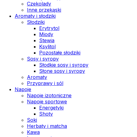
Czekolady
Inne przekąski
Aromaty i słodziki
Słodziki
Erytrytol
Miody
Stewia
Ksylitol
Pozostałe słodziki
Sosy i syropy
Słodkie sosy i syropy
Słone sosy i syropy
Aromaty
Przyprawy i sól
Napoje
Napoje izotoniczne
Napoje sportowe
Energetyki
Shoty
Soki
Herbaty i matcha
Kawa