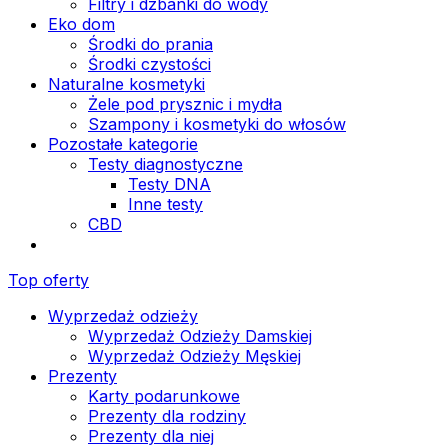
Filtry i dzbanki do wody
Eko dom
Środki do prania
Środki czystości
Naturalne kosmetyki
Żele pod prysznic i mydła
Szampony i kosmetyki do włosów
Pozostałe kategorie
Testy diagnostyczne
Testy DNA
Inne testy
CBD
Top oferty
Wyprzedaż odzieży
Wyprzedaż Odzieży Damskiej
Wyprzedaż Odzieży Męskiej
Prezenty
Karty podarunkowe
Prezenty dla rodziny
Prezenty dla niej