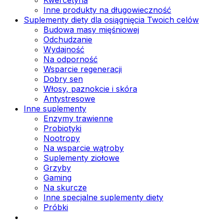
Inne produkty na długowieczność
Suplementy diety dla osiągnięcia Twoich celów
Budowa masy mięśniowej
Odchudzanie
Wydajność
Na odporność
Wsparcie regeneracji
Dobry sen
Włosy, paznokcie i skóra
Antystresowe
Inne suplementy
Enzymy trawienne
Probiotyki
Nootropy
Na wsparcie wątroby
Suplementy ziołowe
Grzyby
Gaming
Na skurcze
Inne specjalne suplementy diety
Próbki