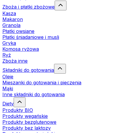
Zboża i płatki zbożowe
Kasza
Makaron
Granola
Płatki owsiane
Płatki śniadaniowe i musli
Gryka
Komosa ryżowa
Ryż
Zboża inne
Składniki do gotowania
Oleje
Mieszanki do gotowania i pieczenia
Mąki
Inne składniki do gotowania
Diety
Produkty BIO
Produkty wegańskie
Produkty bezglutenowe
Produkty bez laktozy