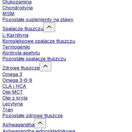
Glukozamina
Chondroityna
MSM
Pozostałe suplementy na stawy
Spalacze tłuszczu
L-Karnityna
Kompleksowe spalacze tłuszczu
Termogeniki
Kontrola apetytu
Pozostałe spalacze tłuszczu
Zdrowe tłuszcze
Omega 3
Omega 3-6-9
CLA i HCA
Olej MCT
Olej z kryla
Lecytyna
Tran
Pozostałe zdrowe tłuszcze
Ashwagandha
Ashwagandha jednoskładnikowa