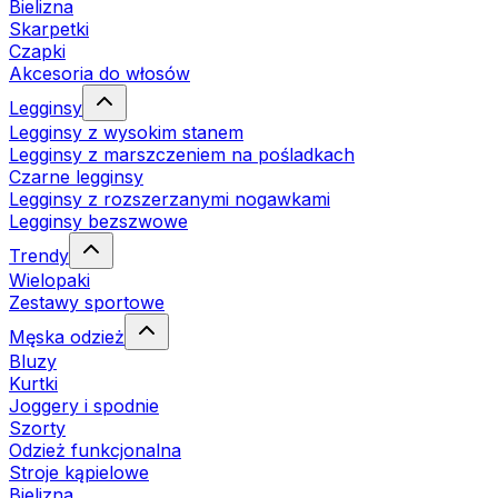
Bielizna
Skarpetki
Czapki
Akcesoria do włosów
Legginsy
Legginsy z wysokim stanem
Legginsy z marszczeniem na pośladkach
Czarne legginsy
Legginsy z rozszerzanymi nogawkami
Legginsy bezszwowe
Trendy
Wielopaki
Zestawy sportowe
Męska odzież
Bluzy
Kurtki
Joggery i spodnie
Szorty
Odzież funkcjonalna
Stroje kąpielowe
Bielizna