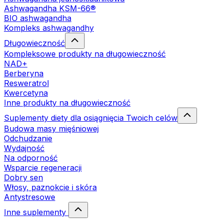
Ashwagandha KSM-66®
BIO ashwagandha
Kompleks ashwagandhy
Długowieczność
Kompleksowe produkty na długowieczność
NAD+
Berberyna
Resweratrol
Kwercetyna
Inne produkty na długowieczność
Suplementy diety dla osiągnięcia Twoich celów
Budowa masy mięśniowej
Odchudzanie
Wydajność
Na odporność
Wsparcie regeneracji
Dobry sen
Włosy, paznokcie i skóra
Antystresowe
Inne suplementy