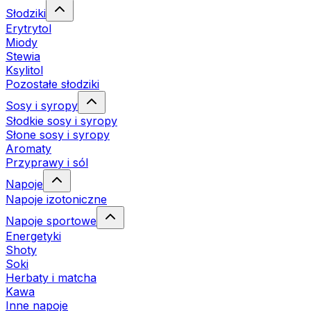
Słodziki
Erytrytol
Miody
Stewia
Ksylitol
Pozostałe słodziki
Sosy i syropy
Słodkie sosy i syropy
Słone sosy i syropy
Aromaty
Przyprawy i sól
Napoje
Napoje izotoniczne
Napoje sportowe
Energetyki
Shoty
Soki
Herbaty i matcha
Kawa
Inne napoje