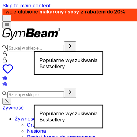
Skip to main content
Twoje ulubione
makarony i sosy
z rabatem do 20%
Popularne wyszukiwania
Bestsellery
Żywność
Popularne wyszukiwania
Żywność funkcjonalna
Bestsellery
Orzechy
Nasiona
Pasty i kremy do smarowania