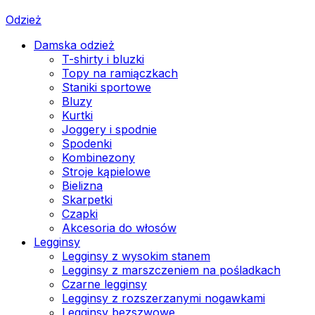
Odzież
Damska odzież
T-shirty i bluzki
Topy na ramiączkach
Staniki sportowe
Bluzy
Kurtki
Joggery i spodnie
Spodenki
Kombinezony
Stroje kąpielowe
Bielizna
Skarpetki
Czapki
Akcesoria do włosów
Legginsy
Legginsy z wysokim stanem
Legginsy z marszczeniem na pośladkach
Czarne legginsy
Legginsy z rozszerzanymi nogawkami
Legginsy bezszwowe