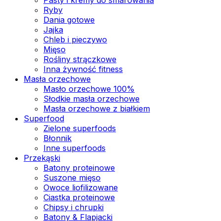
Ryby
Dania gotowe
Jajka
Chleb i pieczywo
Mięso
Rośliny strączkowe
Inna żywność fitness
Masła orzechowe
Masło orzechowe 100%
Słodkie masła orzechowe
Masła orzechowe z białkiem
Superfood
Zielone superfoods
Błonnik
Inne superfoods
Przekąski
Batony proteinowe
Suszone mięso
Owoce liofilizowane
Ciastka proteinowe
Chipsy i chrupki
Batony & Flapjacki