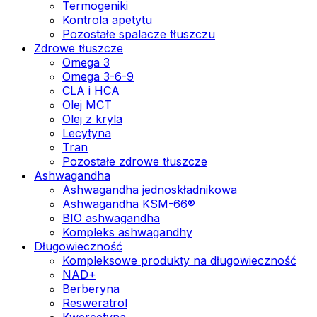
Termogeniki
Kontrola apetytu
Pozostałe spalacze tłuszczu
Zdrowe tłuszcze
Omega 3
Omega 3-6-9
CLA i HCA
Olej MCT
Olej z kryla
Lecytyna
Tran
Pozostałe zdrowe tłuszcze
Ashwagandha
Ashwagandha jednoskładnikowa
Ashwagandha KSM-66®
BIO ashwagandha
Kompleks ashwagandhy
Długowieczność
Kompleksowe produkty na długowieczność
NAD+
Berberyna
Resweratrol
Kwercetyna