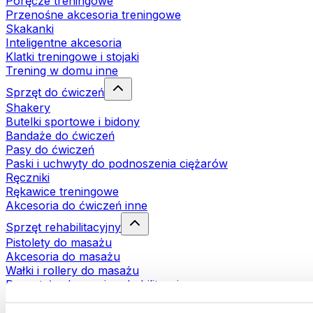
Poręcze treningowe
Przenośne akcesoria treningowe
Skakanki
Inteligentne akcesoria
Klatki treningowe i stojaki
Trening w domu inne
Sprzęt do ćwiczeń
Shakery
Butelki sportowe i bidony
Bandaże do ćwiczeń
Pasy do ćwiczeń
Paski i uchwyty do podnoszenia ciężarów
Ręczniki
Rękawice treningowe
Akcesoria do ćwiczeń inne
Sprzęt rehabilitacyjny
Pistolety do masażu
Akcesoria do masażu
Wałki i rollery do masażu
Pozostałe akcesoria rehabilitacyjne
Torby i plecaki