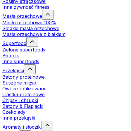
Rośliny strączkowe
Inna żywność fitness
Masła orzechowe
Masło orzechowe 100%
Słodkie masła orzechowe
Masła orzechowe z białkiem
Superfood
Zielone superfoods
Błonnik
Inne superfoods
Przekąski
Batony proteinowe
Suszone mięso
Owoce liofilizowane
Ciastka proteinowe
Chipsy i chrupki
Batony & Flapjacki
Czekolady
Inne przekąski
Aromaty i słodziki