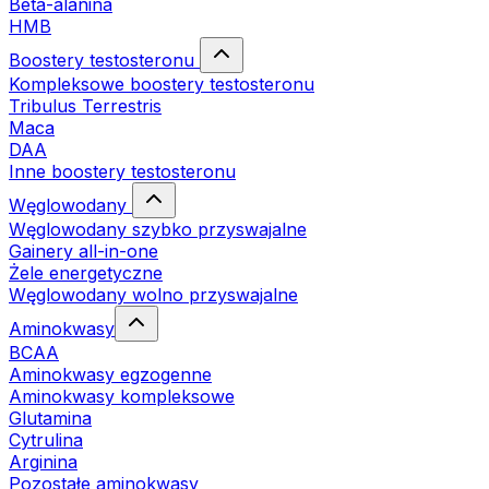
Beta-alanina
HMB
Boostery testosteronu
Kompleksowe boostery testosteronu
Tribulus Terrestris
Maca
DAA
Inne boostery testosteronu
Węglowodany
Węglowodany szybko przyswajalne
Gainery all-in-one
Żele energetyczne
Węglowodany wolno przyswajalne
Aminokwasy
BCAA
Aminokwasy egzogenne
Aminokwasy kompleksowe
Glutamina
Cytrulina
Arginina
Pozostałe aminokwasy