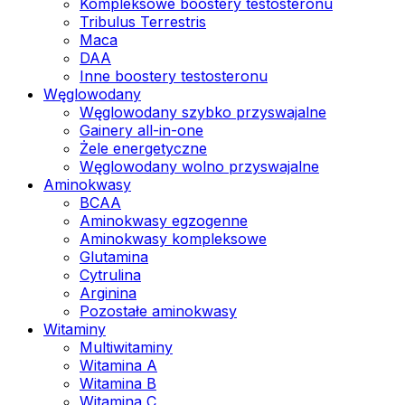
Kompleksowe boostery testosteronu
Tribulus Terrestris
Maca
DAA
Inne boostery testosteronu
Węglowodany
Węglowodany szybko przyswajalne
Gainery all-in-one
Żele energetyczne
Węglowodany wolno przyswajalne
Aminokwasy
BCAA
Aminokwasy egzogenne
Aminokwasy kompleksowe
Glutamina
Cytrulina
Arginina
Pozostałe aminokwasy
Witaminy
Multiwitaminy
Witamina A
Witamina B
Witamina C