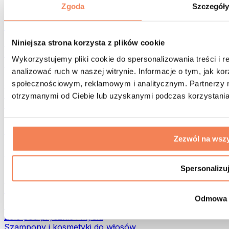
Torby na żywność i akcesoria
Zgoda
Szczegół
Torby na siłownię
Plecaki
Akcesoria dopasowane do aktywności
Niniejsza strona korzysta z plików cookie
Bieganie
Wykorzystujemy pliki cookie do spersonalizowania treści i 
Sporty walki
analizować ruch w naszej witrynie. Informacje o tym, jak k
Kolarstwo
społecznościowym, reklamowym i analitycznym. Partnerzy m
Joga i pilates
Terapia zimnem
otrzymanymi od Ciebie lub uzyskanymi podczas korzystania 
Pływanie
Trekking
Biohacking
Zezwól na wszy
Terapia Światłem Czerwonym
Filtry i dzbanki do wody
Eko dom
Spersonalizu
Środki do prania
Środki czystości
Odmowa
Naturalne kosmetyki
Żele pod prysznic i mydła
Szampony i kosmetyki do włosów