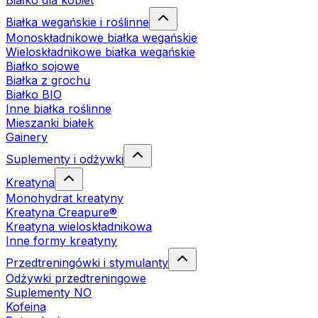
Białko dla kobiet
Białka wegańskie i roślinne
Monoskładnikowe białka wegańskie
Wieloskładnikowe białka wegańskie
Białko sojowe
Białka z grochu
Białko BIO
Inne białka roślinne
Mieszanki białek
Gainery
Suplementy i odżywki
Kreatyna
Monohydrat kreatyny
Kreatyna Creapure®
Kreatyna wieloskładnikowa
Inne formy kreatyny
Przedtreningówki i stymulanty
Odżywki przedtreningowe
Suplementy NO
Kofeina