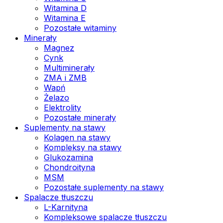
Witamina D
Witamina E
Pozostałe witaminy
Minerały
Magnez
Cynk
Multiminerały
ZMA i ZMB
Wapń
Żelazo
Elektrolity
Pozostałe minerały
Suplementy na stawy
Kolagen na stawy
Kompleksy na stawy
Glukozamina
Chondroityna
MSM
Pozostałe suplementy na stawy
Spalacze tłuszczu
L-Karnityna
Kompleksowe spalacze tłuszczu