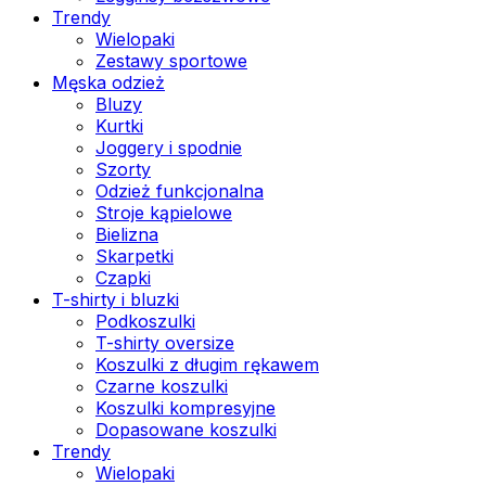
Trendy
Wielopaki
Zestawy sportowe
Męska odzież
Bluzy
Kurtki
Joggery i spodnie
Szorty
Odzież funkcjonalna
Stroje kąpielowe
Bielizna
Skarpetki
Czapki
T-shirty i bluzki
Podkoszulki
T-shirty oversize
Koszulki z długim rękawem
Czarne koszulki
Koszulki kompresyjne
Dopasowane koszulki
Trendy
Wielopaki