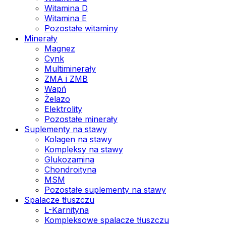
Witamina D
Witamina E
Pozostałe witaminy
Minerały
Magnez
Cynk
Multiminerały
ZMA i ZMB
Wapń
Żelazo
Elektrolity
Pozostałe minerały
Suplementy na stawy
Kolagen na stawy
Kompleksy na stawy
Glukozamina
Chondroityna
MSM
Pozostałe suplementy na stawy
Spalacze tłuszczu
L-Karnityna
Kompleksowe spalacze tłuszczu