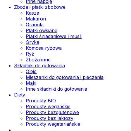
Inne napoje
Zboża i płatki zbożowe
Kasza
Makaron
Granola
Płatki owsiane
Płatki śniadaniowe i musli
Gryka
Komosa ryżowa
Ryż
Zboża inne
Składniki do gotowania
Oleje
Mieszanki do gotowania i pieczenia
Mąki
Inne składniki do gotowania
Diety
Produkty BIO
Produkty wegańskie
Produkty bezglutenowe
Produkty bez laktozy
Produkty wegetariańskie