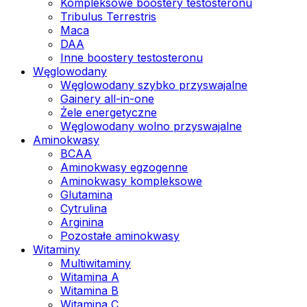
Kompleksowe boostery testosteronu
Tribulus Terrestris
Maca
DAA
Inne boostery testosteronu
Węglowodany
Węglowodany szybko przyswajalne
Gainery all-in-one
Żele energetyczne
Węglowodany wolno przyswajalne
Aminokwasy
BCAA
Aminokwasy egzogenne
Aminokwasy kompleksowe
Glutamina
Cytrulina
Arginina
Pozostałe aminokwasy
Witaminy
Multiwitaminy
Witamina A
Witamina B
Witamina C