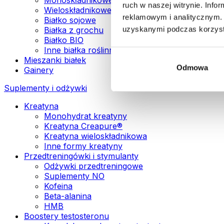
ruch w naszej witrynie. Inf
Wieloskładnikowe białka wegańskie
reklamowym i analitycznym. 
Białko sojowe
uzyskanymi podczas korzysta
Białka z grochu
Białko BIO
Inne białka roślinne
Mieszanki białek
Odmowa
Gainery
Suplementy i odżywki
Kreatyna
Monohydrat kreatyny
Kreatyna Creapure®
Kreatyna wieloskładnikowa
Inne formy kreatyny
Przedtreningówki i stymulanty
Odżywki przedtreningowe
Suplementy NO
Kofeina
Beta-alanina
HMB
Boostery testosteronu