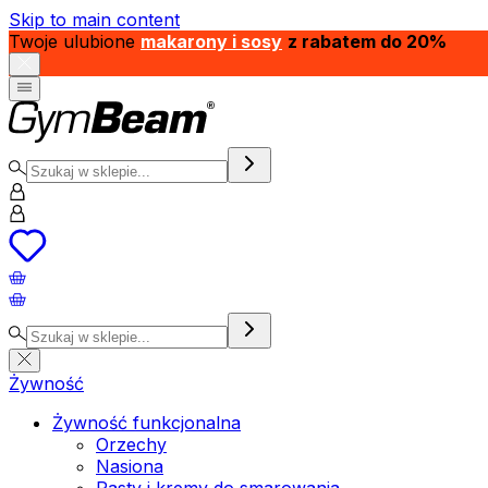
Skip to main content
Twoje ulubione
makarony i sosy
z rabatem do 20%
Żywność
Żywność funkcjonalna
Orzechy
Nasiona
Pasty i kremy do smarowania