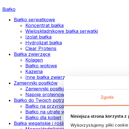
Białko
Białko serwatkowe
Koncentrat białka
Wieloskładnikowe białka serwatki
Izolat białka
Hydrolizat białka
Clear Proteins
Białka zwierzęce
Kolagen
Białko wołowe
Kazeina
Inne białka zwierzęce
Zamienniki posiłków
Zamienniki posiłków w proszku
Napoje proteinowe ready to drink
Zgoda
Białko do Twoich potrzeb
Białko na przyrost mięśni
Białko na utratę wagi
Niniejsza strona korzysta z
Białko dla kobiet
Białka wegańskie i roślinne
Wykorzystujemy pliki cookie 
Monoskładnikowe białka wegańskie