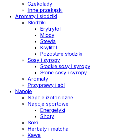
Czekolady
Inne przekąski
Aromaty i słodziki
Słodziki
Erytrytol
Miody
Stewia
Ksylitol
Pozostałe słodziki
Sosy i syropy
Słodkie sosy i syropy
Słone sosy i syropy
Aromaty
Przyprawy i sól
Napoje
Napoje izotoniczne
Napoje sportowe
Energetyki
Shoty
Soki
Herbaty i matcha
Kawa