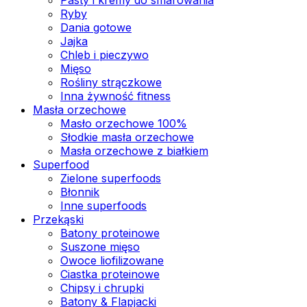
Ryby
Dania gotowe
Jajka
Chleb i pieczywo
Mięso
Rośliny strączkowe
Inna żywność fitness
Masła orzechowe
Masło orzechowe 100%
Słodkie masła orzechowe
Masła orzechowe z białkiem
Superfood
Zielone superfoods
Błonnik
Inne superfoods
Przekąski
Batony proteinowe
Suszone mięso
Owoce liofilizowane
Ciastka proteinowe
Chipsy i chrupki
Batony & Flapjacki