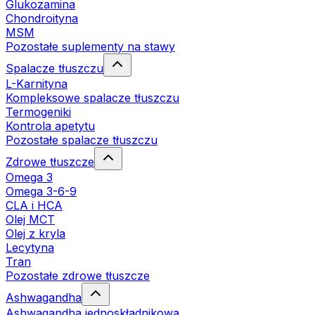
Glukozamina
Chondroityna
MSM
Pozostałe suplementy na stawy
Spalacze tłuszczu
L-Karnityna
Kompleksowe spalacze tłuszczu
Termogeniki
Kontrola apetytu
Pozostałe spalacze tłuszczu
Zdrowe tłuszcze
Omega 3
Omega 3-6-9
CLA i HCA
Olej MCT
Olej z kryla
Lecytyna
Tran
Pozostałe zdrowe tłuszcze
Ashwagandha
Ashwagandha jednoskładnikowa