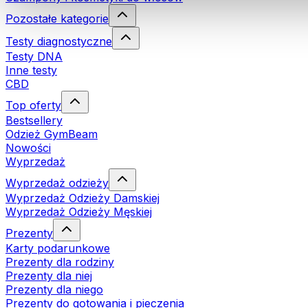
Pozostałe kategorie
Testy diagnostyczne
Testy DNA
Inne testy
CBD
Top oferty
Bestsellery
Odzież GymBeam
Nowości
Wyprzedaż
Wyprzedaż odzieży
Wyprzedaż Odzieży Damskiej
Wyprzedaż Odzieży Męskiej
Prezenty
Karty podarunkowe
Prezenty dla rodziny
Prezenty dla niej
Prezenty dla niego
Prezenty do gotowania i pieczenia