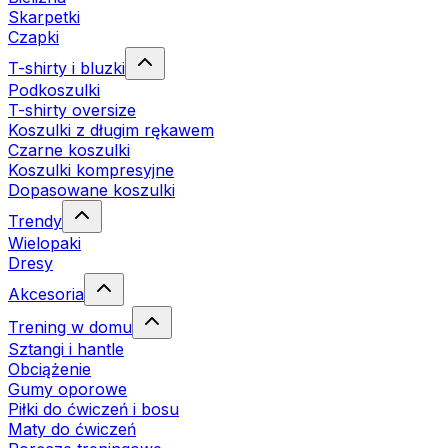
Skarpetki
Czapki
T-shirty i bluzki
Podkoszulki
T-shirty oversize
Koszulki z długim rękawem
Czarne koszulki
Koszulki kompresyjne
Dopasowane koszulki
Trendy
Wielopaki
Dresy
Akcesoria
Trening w domu
Sztangi i hantle
Obciążenie
Gumy oporowe
Piłki do ćwiczeń i bosu
Maty do ćwiczeń