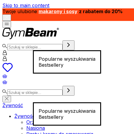
Skip to main content
Twoje ulubione
makarony i sosy
z rabatem do 20%
Popularne wyszukiwania
Bestsellery
Żywność
Popularne wyszukiwania
Żywność funkcjonalna
Bestsellery
Orzechy
Nasiona
Pasty i kremy do smarowania