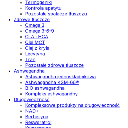
Termogeniki
Kontrola apetytu
Pozostałe spalacze tłuszczu
Zdrowe tłuszcze
Omega 3
Omega 3-6-9
CLA i HCA
Olej MCT
Olej z kryla
Lecytyna
Tran
Pozostałe zdrowe tłuszcze
Ashwagandha
Ashwagandha jednoskładnikowa
Ashwagandha KSM-66®
BIO ashwagandha
Kompleks ashwagandhy
Długowieczność
Kompleksowe produkty na długowieczność
NAD+
Berberyna
Resweratrol
Kwercetyna