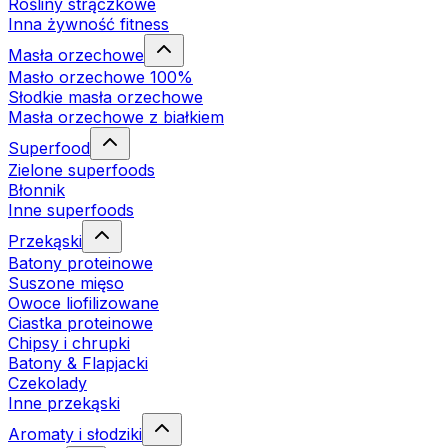
Rośliny strączkowe
Inna żywność fitness
Masła orzechowe
Masło orzechowe 100%
Słodkie masła orzechowe
Masła orzechowe z białkiem
Superfood
Zielone superfoods
Błonnik
Inne superfoods
Przekąski
Batony proteinowe
Suszone mięso
Owoce liofilizowane
Ciastka proteinowe
Chipsy i chrupki
Batony & Flapjacki
Czekolady
Inne przekąski
Aromaty i słodziki