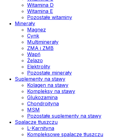
Witamina D
Witamina E
Pozostałe witaminy
Minerały
Magnez
Cynk
Multiminerały
ZMA i ZMB
Wapń
Żelazo
Elektrolity
Pozostałe minerały
Suplementy na stawy
Kolagen na stawy
Kompleksy na stawy
Glukozamina
Chondroityna
MSM
Pozostałe suplementy na stawy
Spalacze tłuszczu
L-Karnityna
Kompleksowe spalacze tłuszczu