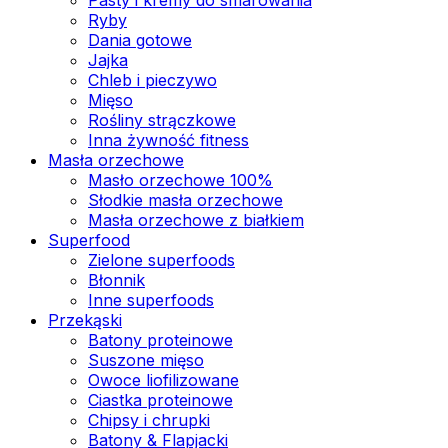
Ryby
Dania gotowe
Jajka
Chleb i pieczywo
Mięso
Rośliny strączkowe
Inna żywność fitness
Masła orzechowe
Masło orzechowe 100%
Słodkie masła orzechowe
Masła orzechowe z białkiem
Superfood
Zielone superfoods
Błonnik
Inne superfoods
Przekąski
Batony proteinowe
Suszone mięso
Owoce liofilizowane
Ciastka proteinowe
Chipsy i chrupki
Batony & Flapjacki