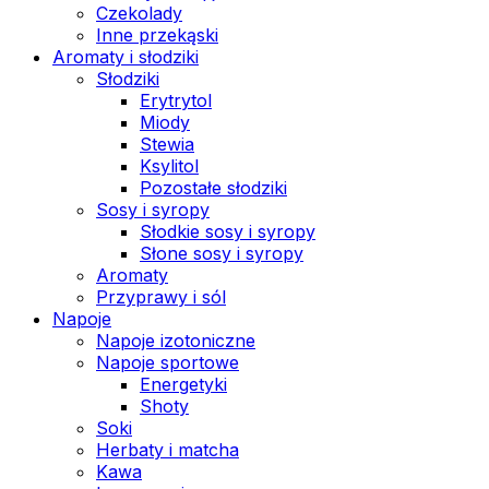
Czekolady
Inne przekąski
Aromaty i słodziki
Słodziki
Erytrytol
Miody
Stewia
Ksylitol
Pozostałe słodziki
Sosy i syropy
Słodkie sosy i syropy
Słone sosy i syropy
Aromaty
Przyprawy i sól
Napoje
Napoje izotoniczne
Napoje sportowe
Energetyki
Shoty
Soki
Herbaty i matcha
Kawa