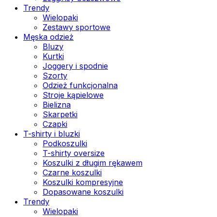
Trendy
Wielopaki
Zestawy sportowe
Męska odzież
Bluzy
Kurtki
Joggery i spodnie
Szorty
Odzież funkcjonalna
Stroje kąpielowe
Bielizna
Skarpetki
Czapki
T-shirty i bluzki
Podkoszulki
T-shirty oversize
Koszulki z długim rękawem
Czarne koszulki
Koszulki kompresyjne
Dopasowane koszulki
Trendy
Wielopaki