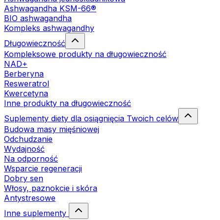
Ashwagandha KSM-66®
BIO ashwagandha
Kompleks ashwagandhy
Długowieczność
Kompleksowe produkty na długowieczność
NAD+
Berberyna
Resweratrol
Kwercetyna
Inne produkty na długowieczność
Suplementy diety dla osiągnięcia Twoich celów
Budowa masy mięśniowej
Odchudzanie
Wydajność
Na odporność
Wsparcie regeneracji
Dobry sen
Włosy, paznokcie i skóra
Antystresowe
Inne suplementy