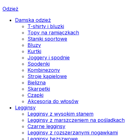
Odzież
Damska odzież
T-shirty i bluzki
Topy na ramiączkach
Staniki sportowe
Bluzy
Kurtki
Joggery i spodnie
Spodenki
Kombinezony
Stroje kąpielowe
Bielizna
Skarpetki
Czapki
Akcesoria do włosów
Legginsy
Legginsy z wysokim stanem
Legginsy z marszczeniem na pośladkach
Czarne legginsy
Legginsy z rozszerzanymi nogawkami
Legginsy bezszwowe