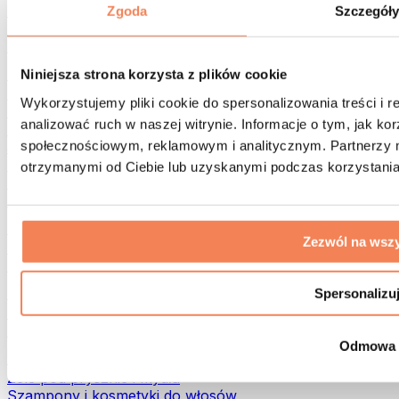
Torby na żywność i akcesoria
Zgoda
Szczegół
Torby na siłownię
Plecaki
Akcesoria dopasowane do aktywności
Niniejsza strona korzysta z plików cookie
Bieganie
Wykorzystujemy pliki cookie do spersonalizowania treści i 
Sporty walki
analizować ruch w naszej witrynie. Informacje o tym, jak k
Kolarstwo
społecznościowym, reklamowym i analitycznym. Partnerzy m
Joga i pilates
Terapia zimnem
otrzymanymi od Ciebie lub uzyskanymi podczas korzystania 
Pływanie
Trekking
Biohacking
Zezwól na wszy
Terapia Światłem Czerwonym
Filtry i dzbanki do wody
Eko dom
Spersonalizu
Środki do prania
Środki czystości
Odmowa
Naturalne kosmetyki
Żele pod prysznic i mydła
Szampony i kosmetyki do włosów