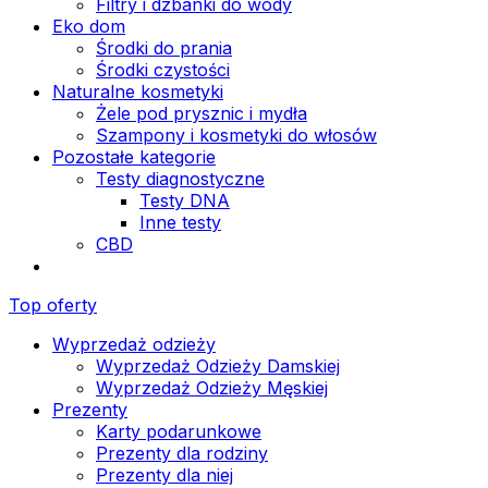
Filtry i dzbanki do wody
Eko dom
Środki do prania
Środki czystości
Naturalne kosmetyki
Żele pod prysznic i mydła
Szampony i kosmetyki do włosów
Pozostałe kategorie
Testy diagnostyczne
Testy DNA
Inne testy
CBD
Top oferty
Wyprzedaż odzieży
Wyprzedaż Odzieży Damskiej
Wyprzedaż Odzieży Męskiej
Prezenty
Karty podarunkowe
Prezenty dla rodziny
Prezenty dla niej