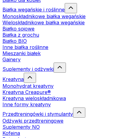
Białko dla kobiet
Białka wegańskie i roślinne
Monoskładnikowe białka wegańskie
Wieloskładnikowe białka wegańskie
Białko sojowe
Białka z grochu
Białko BIO
Inne białka roślinne
Mieszanki białek
Gainery
Suplementy i odżywki
Kreatyna
Monohydrat kreatyny
Kreatyna Creapure®
Kreatyna wieloskładnikowa
Inne formy kreatyny
Przedtreningówki i stymulanty
Odżywki przedtreningowe
Suplementy NO
Kofeina