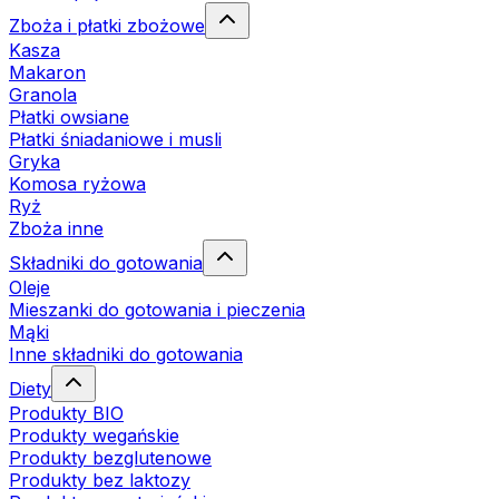
Zboża i płatki zbożowe
Kasza
Makaron
Granola
Płatki owsiane
Płatki śniadaniowe i musli
Gryka
Komosa ryżowa
Ryż
Zboża inne
Składniki do gotowania
Oleje
Mieszanki do gotowania i pieczenia
Mąki
Inne składniki do gotowania
Diety
Produkty BIO
Produkty wegańskie
Produkty bezglutenowe
Produkty bez laktozy