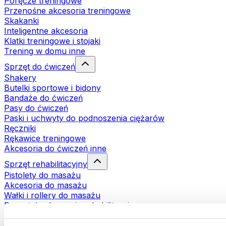
Poręcze treningowe
Przenośne akcesoria treningowe
Skakanki
Inteligentne akcesoria
Klatki treningowe i stojaki
Trening w domu inne
Sprzęt do ćwiczeń
Shakery
Butelki sportowe i bidony
Bandaże do ćwiczeń
Pasy do ćwiczeń
Paski i uchwyty do podnoszenia ciężarów
Ręczniki
Rękawice treningowe
Akcesoria do ćwiczeń inne
Sprzęt rehabilitacyjny
Pistolety do masażu
Akcesoria do masażu
Wałki i rollery do masażu
Pozostałe akcesoria rehabilitacyjne
Torby i plecaki