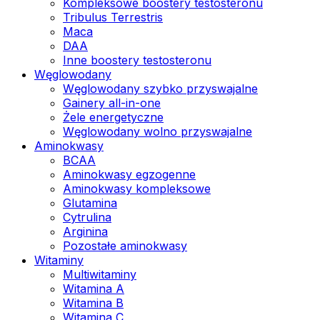
Kompleksowe boostery testosteronu
Tribulus Terrestris
Maca
DAA
Inne boostery testosteronu
Węglowodany
Węglowodany szybko przyswajalne
Gainery all-in-one
Żele energetyczne
Węglowodany wolno przyswajalne
Aminokwasy
BCAA
Aminokwasy egzogenne
Aminokwasy kompleksowe
Glutamina
Cytrulina
Arginina
Pozostałe aminokwasy
Witaminy
Multiwitaminy
Witamina A
Witamina B
Witamina C