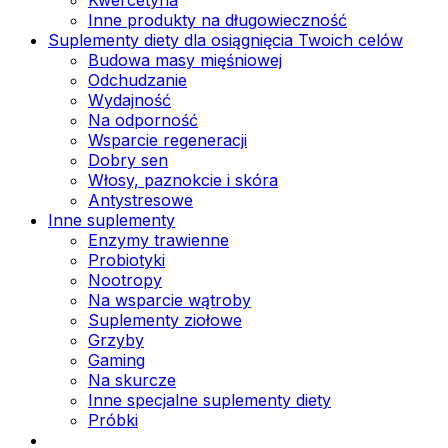
Inne produkty na długowieczność
Suplementy diety dla osiągnięcia Twoich celów
Budowa masy mięśniowej
Odchudzanie
Wydajność
Na odporność
Wsparcie regeneracji
Dobry sen
Włosy, paznokcie i skóra
Antystresowe
Inne suplementy
Enzymy trawienne
Probiotyki
Nootropy
Na wsparcie wątroby
Suplementy ziołowe
Grzyby
Gaming
Na skurcze
Inne specjalne suplementy diety
Próbki