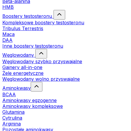
Beta-alanina
HMB
Boostery testosteronu
Kompleksowe boostery testosteronu
Tribulus Terrestris
Maca
DAA
Inne boostery testosteronu
Węglowodany
Węglowodany szybko przyswajalne
Gainery all-in-one
Żele energetyczne
Węglowodany wolno przyswajalne
Aminokwasy
BCAA
Aminokwasy egzogenne
Aminokwasy kompleksowe
Glutamina
Cytrulina
Arginina
Pozostałe aminokwasy