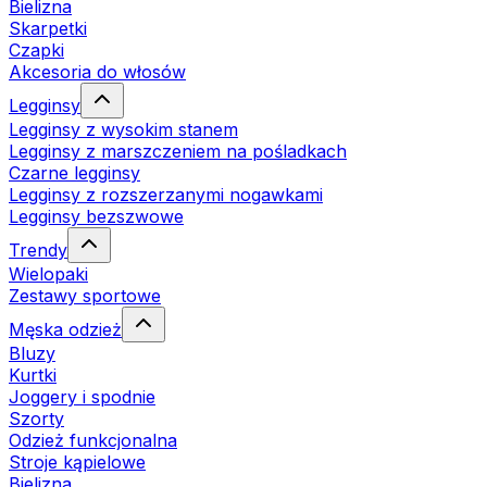
Bielizna
Skarpetki
Czapki
Akcesoria do włosów
Legginsy
Legginsy z wysokim stanem
Legginsy z marszczeniem na pośladkach
Czarne legginsy
Legginsy z rozszerzanymi nogawkami
Legginsy bezszwowe
Trendy
Wielopaki
Zestawy sportowe
Męska odzież
Bluzy
Kurtki
Joggery i spodnie
Szorty
Odzież funkcjonalna
Stroje kąpielowe
Bielizna