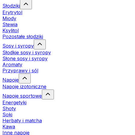
Słodziki
Erytrytol
Miody
Stewia
Ksylitol
Pozostałe słodziki
Sosy i syropy
Słodkie sosy i syropy
Słone sosy i syropy
Aromaty
Przyprawy i sól
Napoje
Napoje izotoniczne
Napoje sportowe
Energetyki
Shoty
Soki
Herbaty i matcha
Kawa
Inne napoje