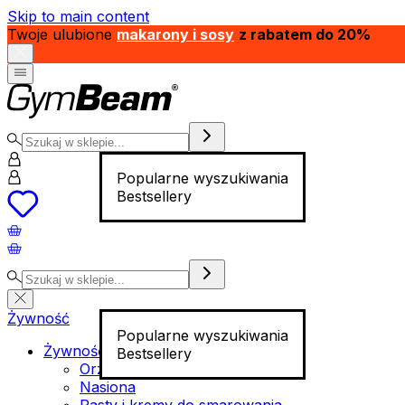
Skip to main content
Twoje ulubione
makarony i sosy
z rabatem do 20%
Popularne wyszukiwania
Bestsellery
Żywność
Popularne wyszukiwania
Żywność funkcjonalna
Bestsellery
Orzechy
Nasiona
Pasty i kremy do smarowania