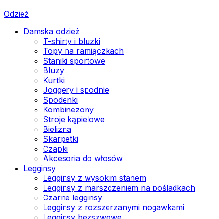
Odzież
Damska odzież
T-shirty i bluzki
Topy na ramiączkach
Staniki sportowe
Bluzy
Kurtki
Joggery i spodnie
Spodenki
Kombinezony
Stroje kąpielowe
Bielizna
Skarpetki
Czapki
Akcesoria do włosów
Legginsy
Legginsy z wysokim stanem
Legginsy z marszczeniem na pośladkach
Czarne legginsy
Legginsy z rozszerzanymi nogawkami
Legginsy bezszwowe