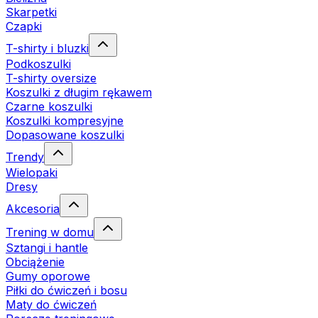
Skarpetki
Czapki
T-shirty i bluzki
Podkoszulki
T-shirty oversize
Koszulki z długim rękawem
Czarne koszulki
Koszulki kompresyjne
Dopasowane koszulki
Trendy
Wielopaki
Dresy
Akcesoria
Trening w domu
Sztangi i hantle
Obciążenie
Gumy oporowe
Piłki do ćwiczeń i bosu
Maty do ćwiczeń