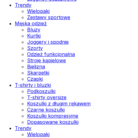
Trendy
Wielopaki
Zestawy sportowe
Męska odzież
Bluzy
Kurtki
Joggery i spodnie
Szorty
Odzież funkcjonalna
Stroje kąpielowe
Bielizna
Skarpetki
Czapki
T-shirty i bluzki
Podkoszulki
T-shirty oversize
Koszulki z długim rękawem
Czarne koszulki
Koszulki kompresyjne
Dopasowane koszulki
Trendy
Wielopaki