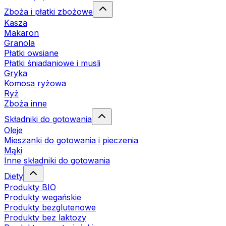
Zboża i płatki zbożowe
Kasza
Makaron
Granola
Płatki owsiane
Płatki śniadaniowe i musli
Gryka
Komosa ryżowa
Ryż
Zboża inne
Składniki do gotowania
Oleje
Mieszanki do gotowania i pieczenia
Mąki
Inne składniki do gotowania
Diety
Produkty BIO
Produkty wegańskie
Produkty bezglutenowe
Produkty bez laktozy