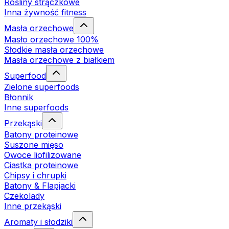
Rośliny strączkowe
Inna żywność fitness
Masła orzechowe
Masło orzechowe 100%
Słodkie masła orzechowe
Masła orzechowe z białkiem
Superfood
Zielone superfoods
Błonnik
Inne superfoods
Przekąski
Batony proteinowe
Suszone mięso
Owoce liofilizowane
Ciastka proteinowe
Chipsy i chrupki
Batony & Flapjacki
Czekolady
Inne przekąski
Aromaty i słodziki