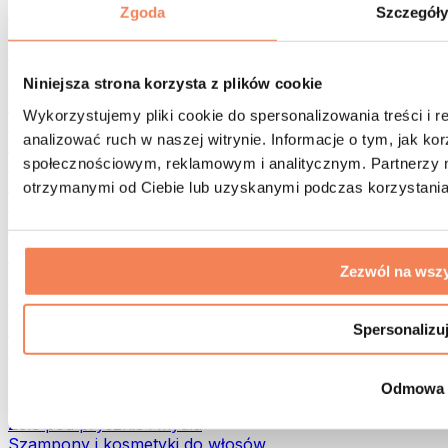
Torby na żywność i akcesoria
Zgoda
Szczegół
Torby na siłownię
Plecaki
Akcesoria dopasowane do aktywności
Niniejsza strona korzysta z plików cookie
Bieganie
Wykorzystujemy pliki cookie do spersonalizowania treści i 
Sporty walki
analizować ruch w naszej witrynie. Informacje o tym, jak k
Kolarstwo
społecznościowym, reklamowym i analitycznym. Partnerzy m
Joga i pilates
Terapia zimnem
otrzymanymi od Ciebie lub uzyskanymi podczas korzystania 
Pływanie
Trekking
Biohacking
Zezwól na wszy
Terapia Światłem Czerwonym
Filtry i dzbanki do wody
Eko dom
Spersonalizu
Środki do prania
Środki czystości
Odmowa
Naturalne kosmetyki
Żele pod prysznic i mydła
Szampony i kosmetyki do włosów