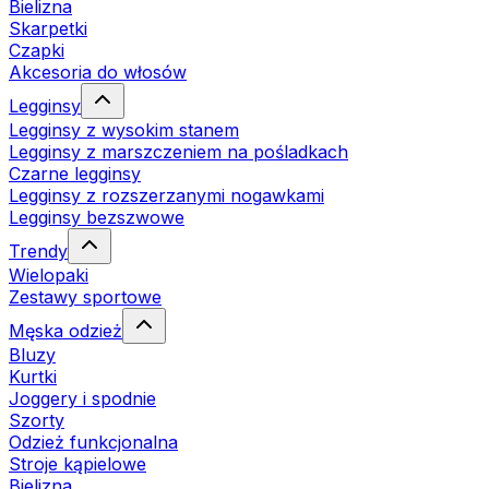
Bielizna
Skarpetki
Czapki
Akcesoria do włosów
Legginsy
Legginsy z wysokim stanem
Legginsy z marszczeniem na pośladkach
Czarne legginsy
Legginsy z rozszerzanymi nogawkami
Legginsy bezszwowe
Trendy
Wielopaki
Zestawy sportowe
Męska odzież
Bluzy
Kurtki
Joggery i spodnie
Szorty
Odzież funkcjonalna
Stroje kąpielowe
Bielizna