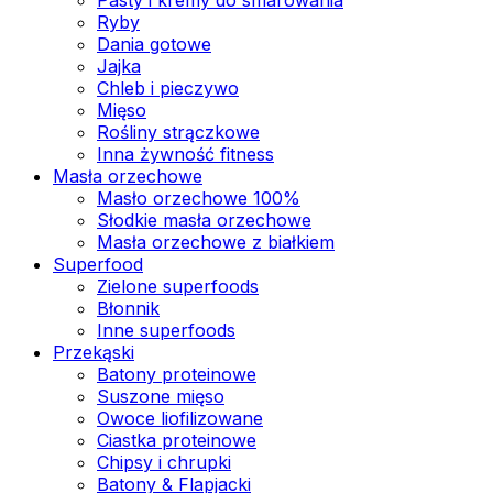
Ryby
Dania gotowe
Jajka
Chleb i pieczywo
Mięso
Rośliny strączkowe
Inna żywność fitness
Masła orzechowe
Masło orzechowe 100%
Słodkie masła orzechowe
Masła orzechowe z białkiem
Superfood
Zielone superfoods
Błonnik
Inne superfoods
Przekąski
Batony proteinowe
Suszone mięso
Owoce liofilizowane
Ciastka proteinowe
Chipsy i chrupki
Batony & Flapjacki