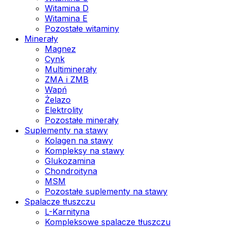
Witamina D
Witamina E
Pozostałe witaminy
Minerały
Magnez
Cynk
Multiminerały
ZMA i ZMB
Wapń
Żelazo
Elektrolity
Pozostałe minerały
Suplementy na stawy
Kolagen na stawy
Kompleksy na stawy
Glukozamina
Chondroityna
MSM
Pozostałe suplementy na stawy
Spalacze tłuszczu
L-Karnityna
Kompleksowe spalacze tłuszczu