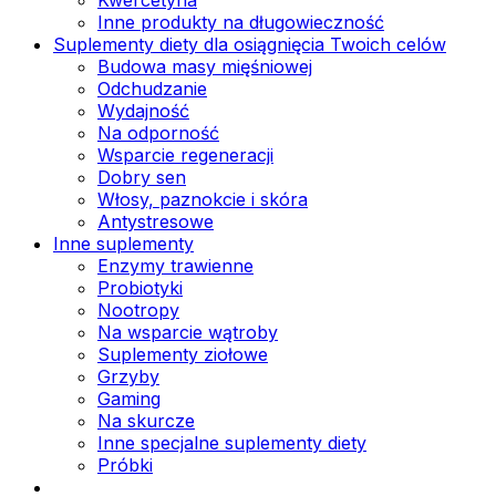
Inne produkty na długowieczność
Suplementy diety dla osiągnięcia Twoich celów
Budowa masy mięśniowej
Odchudzanie
Wydajność
Na odporność
Wsparcie regeneracji
Dobry sen
Włosy, paznokcie i skóra
Antystresowe
Inne suplementy
Enzymy trawienne
Probiotyki
Nootropy
Na wsparcie wątroby
Suplementy ziołowe
Grzyby
Gaming
Na skurcze
Inne specjalne suplementy diety
Próbki