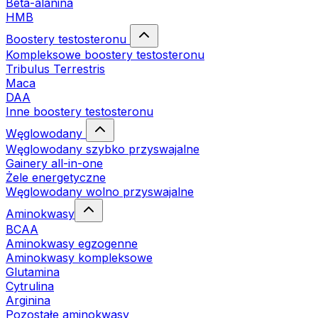
Beta-alanina
HMB
Boostery testosteronu
Kompleksowe boostery testosteronu
Tribulus Terrestris
Maca
DAA
Inne boostery testosteronu
Węglowodany
Węglowodany szybko przyswajalne
Gainery all-in-one
Żele energetyczne
Węglowodany wolno przyswajalne
Aminokwasy
BCAA
Aminokwasy egzogenne
Aminokwasy kompleksowe
Glutamina
Cytrulina
Arginina
Pozostałe aminokwasy