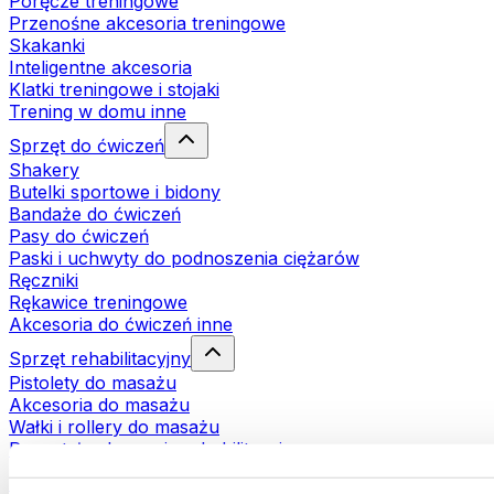
Poręcze treningowe
Przenośne akcesoria treningowe
Skakanki
Inteligentne akcesoria
Klatki treningowe i stojaki
Trening w domu inne
Sprzęt do ćwiczeń
Shakery
Butelki sportowe i bidony
Bandaże do ćwiczeń
Pasy do ćwiczeń
Paski i uchwyty do podnoszenia ciężarów
Ręczniki
Rękawice treningowe
Akcesoria do ćwiczeń inne
Sprzęt rehabilitacyjny
Pistolety do masażu
Akcesoria do masażu
Wałki i rollery do masażu
Pozostałe akcesoria rehabilitacyjne
Torby i plecaki