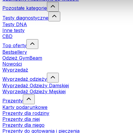
Pozostałe kategorie
Testy diagnostyczne
Testy DNA
Inne testy
CBD
Top oferty
Bestsellery
Odzież GymBeam
Nowości
Wyprzedaż
Wyprzedaż odzieży
Wyprzedaż Odzieży Damskiej
Wyprzedaż Odzieży Męskiej
Prezenty
Karty podarunkowe
Prezenty dla rodziny
Prezenty dla niej
Prezenty dla niego
Prezenty do gotowania i pieczenia