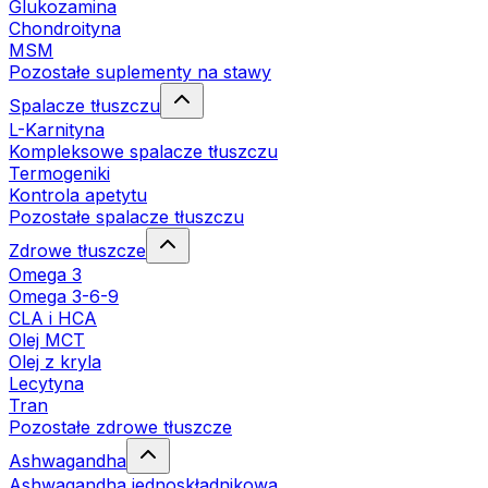
Glukozamina
Chondroityna
MSM
Pozostałe suplementy na stawy
Spalacze tłuszczu
L-Karnityna
Kompleksowe spalacze tłuszczu
Termogeniki
Kontrola apetytu
Pozostałe spalacze tłuszczu
Zdrowe tłuszcze
Omega 3
Omega 3-6-9
CLA i HCA
Olej MCT
Olej z kryla
Lecytyna
Tran
Pozostałe zdrowe tłuszcze
Ashwagandha
Ashwagandha jednoskładnikowa