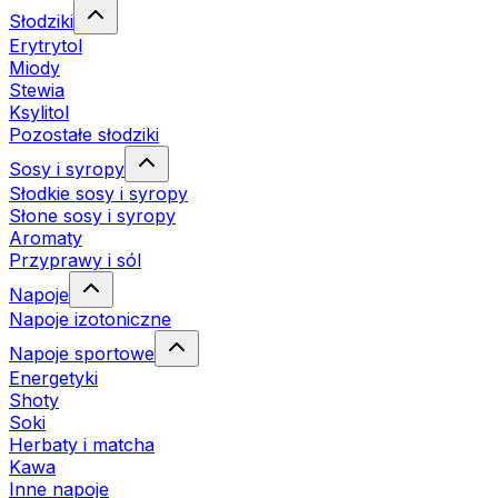
Słodziki
Erytrytol
Miody
Stewia
Ksylitol
Pozostałe słodziki
Sosy i syropy
Słodkie sosy i syropy
Słone sosy i syropy
Aromaty
Przyprawy i sól
Napoje
Napoje izotoniczne
Napoje sportowe
Energetyki
Shoty
Soki
Herbaty i matcha
Kawa
Inne napoje