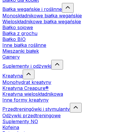
Białko dla kobiet
Białka wegańskie i roślinne
Monoskładnikowe białka wegańskie
Wieloskładnikowe białka wegańskie
Białko sojowe
Białka z grochu
Białko BIO
Inne białka roślinne
Mieszanki białek
Gainery
Suplementy i odżywki
Kreatyna
Monohydrat kreatyny
Kreatyna Creapure®
Kreatyna wieloskładnikowa
Inne formy kreatyny
Przedtreningówki i stymulanty
Odżywki przedtreningowe
Suplementy NO
Kofeina