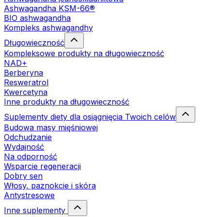
Ashwagandha KSM-66®
BIO ashwagandha
Kompleks ashwagandhy
Długowieczność
Kompleksowe produkty na długowieczność
NAD+
Berberyna
Resweratrol
Kwercetyna
Inne produkty na długowieczność
Suplementy diety dla osiągnięcia Twoich celów
Budowa masy mięśniowej
Odchudzanie
Wydajność
Na odporność
Wsparcie regeneracji
Dobry sen
Włosy, paznokcie i skóra
Antystresowe
Inne suplementy