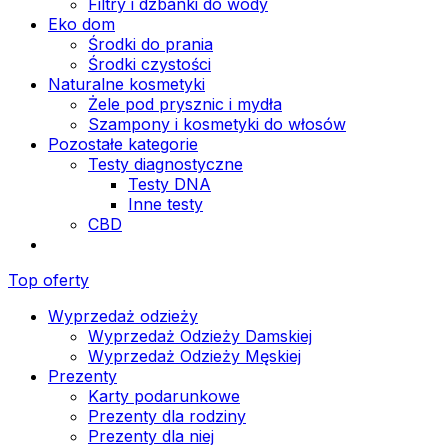
Filtry i dzbanki do wody
Eko dom
Środki do prania
Środki czystości
Naturalne kosmetyki
Żele pod prysznic i mydła
Szampony i kosmetyki do włosów
Pozostałe kategorie
Testy diagnostyczne
Testy DNA
Inne testy
CBD
Top oferty
Wyprzedaż odzieży
Wyprzedaż Odzieży Damskiej
Wyprzedaż Odzieży Męskiej
Prezenty
Karty podarunkowe
Prezenty dla rodziny
Prezenty dla niej