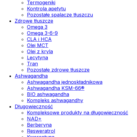
Termogeniki
Kontrola apetytu
Pozostałe spalacze tłuszczu
Zdrowe tłuszcze
Omega 3
Omega 3-6-9
CLA i HCA
Olej MCT
Olej z kryla
Lecytyna
Tran
Pozostałe zdrowe tłuszcze
Ashwagandha
Ashwagandha jednoskładnikowa
Ashwagandha KSM-66®
BIO ashwagandha
Kompleks ashwagandhy
Długowieczność
Kompleksowe produkty na długowieczność
NAD+
Berberyna
Resweratrol
Kwercetyna