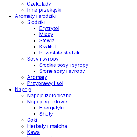
Czekolady
Inne przekąski
Aromaty i słodziki
Słodziki
Erytrytol
Miody
Stewia
Ksylitol
Pozostałe słodziki
Sosy i syropy
Słodkie sosy i syropy
Słone sosy i syropy
Aromaty
Przyprawy i sól
Napoje
Napoje izotoniczne
Napoje sportowe
Energetyki
Shoty
Soki
Herbaty i matcha
Kawa