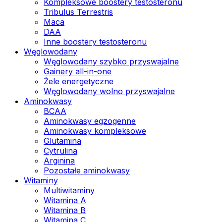
Kompleksowe boostery testosteronu
Tribulus Terrestris
Maca
DAA
Inne boostery testosteronu
Węglowodany
Węglowodany szybko przyswajalne
Gainery all-in-one
Żele energetyczne
Węglowodany wolno przyswajalne
Aminokwasy
BCAA
Aminokwasy egzogenne
Aminokwasy kompleksowe
Glutamina
Cytrulina
Arginina
Pozostałe aminokwasy
Witaminy
Multiwitaminy
Witamina A
Witamina B
Witamina C