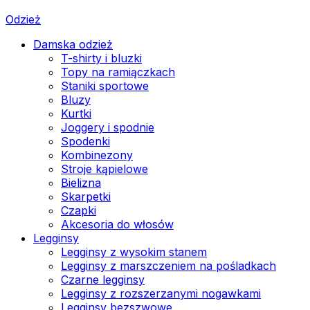
Odzież
Damska odzież
T-shirty i bluzki
Topy na ramiączkach
Staniki sportowe
Bluzy
Kurtki
Joggery i spodnie
Spodenki
Kombinezony
Stroje kąpielowe
Bielizna
Skarpetki
Czapki
Akcesoria do włosów
Legginsy
Legginsy z wysokim stanem
Legginsy z marszczeniem na pośladkach
Czarne legginsy
Legginsy z rozszerzanymi nogawkami
Legginsy bezszwowe