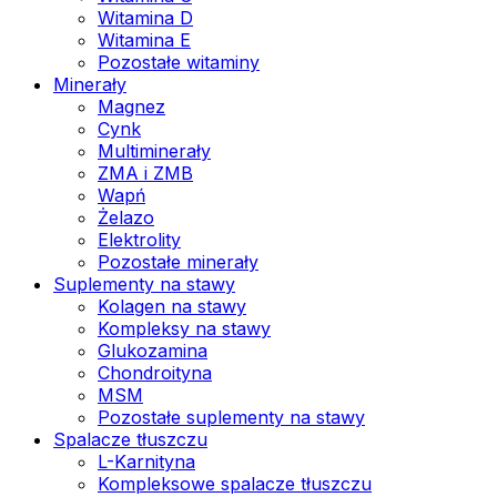
Witamina D
Witamina E
Pozostałe witaminy
Minerały
Magnez
Cynk
Multiminerały
ZMA i ZMB
Wapń
Żelazo
Elektrolity
Pozostałe minerały
Suplementy na stawy
Kolagen na stawy
Kompleksy na stawy
Glukozamina
Chondroityna
MSM
Pozostałe suplementy na stawy
Spalacze tłuszczu
L-Karnityna
Kompleksowe spalacze tłuszczu