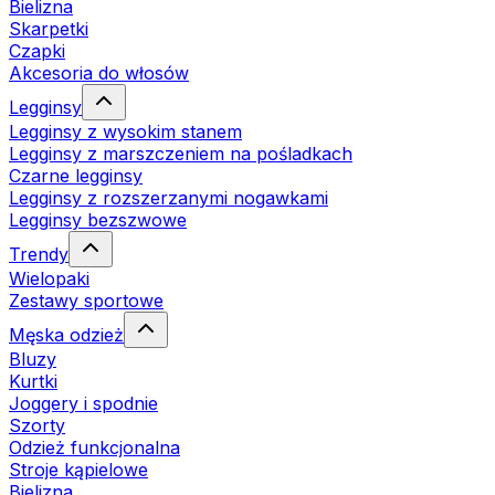
Bielizna
Skarpetki
Czapki
Akcesoria do włosów
Legginsy
Legginsy z wysokim stanem
Legginsy z marszczeniem na pośladkach
Czarne legginsy
Legginsy z rozszerzanymi nogawkami
Legginsy bezszwowe
Trendy
Wielopaki
Zestawy sportowe
Męska odzież
Bluzy
Kurtki
Joggery i spodnie
Szorty
Odzież funkcjonalna
Stroje kąpielowe
Bielizna