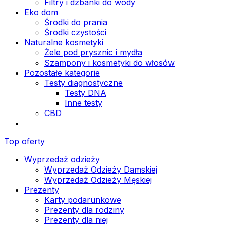
Filtry i dzbanki do wody
Eko dom
Środki do prania
Środki czystości
Naturalne kosmetyki
Żele pod prysznic i mydła
Szampony i kosmetyki do włosów
Pozostałe kategorie
Testy diagnostyczne
Testy DNA
Inne testy
CBD
Top oferty
Wyprzedaż odzieży
Wyprzedaż Odzieży Damskiej
Wyprzedaż Odzieży Męskiej
Prezenty
Karty podarunkowe
Prezenty dla rodziny
Prezenty dla niej