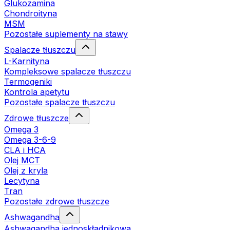
Glukozamina
Chondroityna
MSM
Pozostałe suplementy na stawy
Spalacze tłuszczu
L-Karnityna
Kompleksowe spalacze tłuszczu
Termogeniki
Kontrola apetytu
Pozostałe spalacze tłuszczu
Zdrowe tłuszcze
Omega 3
Omega 3-6-9
CLA i HCA
Olej MCT
Olej z kryla
Lecytyna
Tran
Pozostałe zdrowe tłuszcze
Ashwagandha
Ashwagandha jednoskładnikowa