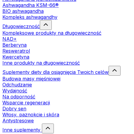
Ashwagandha KSM-66®
BIO ashwagandha
Kompleks ashwagandhy
Długowieczność
Kompleksowe produkty na długowieczność
NAD+
Berberyna
Resweratrol
Kwercetyna
Inne produkty na długowieczność
Suplementy diety dla osiągnięcia Twoich celów
Budowa masy mięśniowej
Odchudzanie
Wydajność
Na odporność
Wsparcie regeneracji
Dobry sen
Włosy, paznokcie i skóra
Antystresowe
Inne suplementy