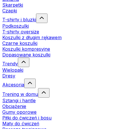
Skarpetki
Czapki
T-shirty i bluzki
Podkoszulki
T-shirty oversize
Koszulki z długim rękawem
Czarne koszulki
Koszulki kompresyjne
Dopasowane koszulki
Trendy
Wielopaki
Dresy
Akcesoria
Trening w domu
Sztangi i hantle
Obciążenie
Gumy oporowe
Piłki do ćwiczeń i bosu
Maty do ćwiczeń