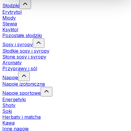
Słodziki
Erytrytol
Miody
Stewia
Ksylitol
Pozostałe słodziki
Sosy i syropy
Słodkie sosy i syropy
Słone sosy i syropy
Aromaty
Przyprawy i sól
Napoje
Napoje izotoniczne
Napoje sportowe
Energetyki
Shoty
Soki
Herbaty i matcha
Kawa
Inne napoje