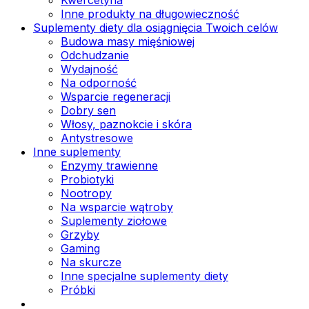
Inne produkty na długowieczność
Suplementy diety dla osiągnięcia Twoich celów
Budowa masy mięśniowej
Odchudzanie
Wydajność
Na odporność
Wsparcie regeneracji
Dobry sen
Włosy, paznokcie i skóra
Antystresowe
Inne suplementy
Enzymy trawienne
Probiotyki
Nootropy
Na wsparcie wątroby
Suplementy ziołowe
Grzyby
Gaming
Na skurcze
Inne specjalne suplementy diety
Próbki