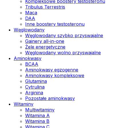
Kompleksowe boostery testosteronu
Tribulus Terrestris
Maca
DAA
Inne boostery testosteronu
Węglowodany
Węglowodany szybko przyswajalne
Gainery all-in-one
Żele energetyczne
Węglowodany wolno przyswajalne
Aminokwasy
BCAA
Aminokwasy egzogenne
Aminokwasy kompleksowe
Glutamina
Cytrulina
Arginina
Pozostałe aminokwasy
Witaminy
Multiwitaminy
Witamina A
Witamina B
Witamina C