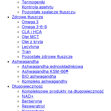
Termogeniki
Kontrola apetytu
Pozostałe spalacze tłuszczu
Zdrowe tłuszcze
Omega 3
Omega 3-6-9
CLA i HCA
Olej MCT
Olej z kryla
Lecytyna
Tran
Pozostałe zdrowe tłuszcze
Ashwagandha
Ashwagandha jednoskładnikowa
Ashwagandha KSM-66®
BIO ashwagandha
Kompleks ashwagandhy
Długowieczność
Kompleksowe produkty na długowieczność
NAD+
Berberyna
Resweratrol
Kwercetyna