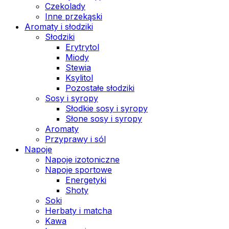
Czekolady
Inne przekąski
Aromaty i słodziki
Słodziki
Erytrytol
Miody
Stewia
Ksylitol
Pozostałe słodziki
Sosy i syropy
Słodkie sosy i syropy
Słone sosy i syropy
Aromaty
Przyprawy i sól
Napoje
Napoje izotoniczne
Napoje sportowe
Energetyki
Shoty
Soki
Herbaty i matcha
Kawa