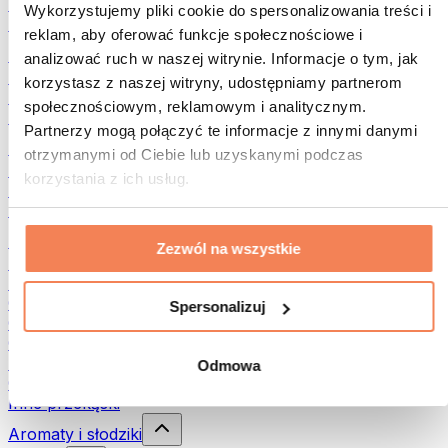
Rośliny strączkowe
Wykorzystujemy pliki cookie do spersonalizowania treści i
Inna żywność fitness
reklam, aby oferować funkcje społecznościowe i
Masła orzechowe
analizować ruch w naszej witrynie. Informacje o tym, jak
Masło orzechowe 100%
korzystasz z naszej witryny, udostępniamy partnerom
Słodkie masła orzechowe
społecznościowym, reklamowym i analitycznym.
Masła orzechowe z białkiem
Partnerzy mogą połączyć te informacje z innymi danymi
Superfood
otrzymanymi od Ciebie lub uzyskanymi podczas
Zielone superfoods
korzystania z ich usług.
Błonnik
Inne superfoods
Przekąski
Zezwól na wszystkie
Batony proteinowe
Suszone mięso
Owoce liofilizowane
Spersonalizuj
Ciastka proteinowe
Chipsy i chrupki
Batony & Flapjacki
Odmowa
Czekolady
Inne przekąski
Aromaty i słodziki