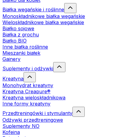
Białko dla kobiet
Białka wegańskie i roślinne
Monoskładnikowe białka wegańskie
Wieloskładnikowe białka wegańskie
Białko sojowe
Białka z grochu
Białko BIO
Inne białka roślinne
Mieszanki białek
Gainery
Suplementy i odżywki
Kreatyna
Monohydrat kreatyny
Kreatyna Creapure®
Kreatyna wieloskładnikowa
Inne formy kreatyny
Przedtreningówki i stymulanty
Odżywki przedtreningowe
Suplementy NO
Kofeina