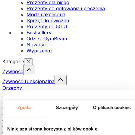
Prezenty dla niego
Prezenty do gotowania i pieczenia
Moda i akcesoria
Sprzęt do ćwiczeń
Prezenty do 50 zł
Bestsellery
Odzież GymBeam
Nowości
Wyprzedaż
Kategorie
Żywność
Żywność funkcjonalna
Orzechy
Nasiona
Pasty i kremy do smarowania
Ryby
Zgoda
Szczegóły
O plikach cookies
Dania gotowe
Jajka
Chleb i pieczywo
Niniejsza strona korzysta z plików cookie
Mięso