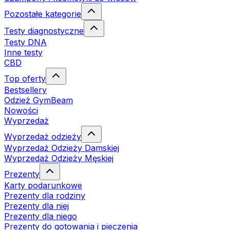
Pozostałe kategorie
Testy diagnostyczne
Testy DNA
Inne testy
CBD
Top oferty
Bestsellery
Odzież GymBeam
Nowości
Wyprzedaż
Wyprzedaż odzieży
Wyprzedaż Odzieży Damskiej
Wyprzedaż Odzieży Męskiej
Prezenty
Karty podarunkowe
Prezenty dla rodziny
Prezenty dla niej
Prezenty dla niego
Prezenty do gotowania i pieczenia