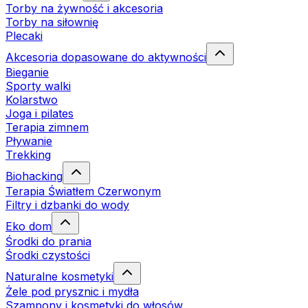
Torby na żywność i akcesoria
Torby na siłownię
Plecaki
Akcesoria dopasowane do aktywności
Bieganie
Sporty walki
Kolarstwo
Joga i pilates
Terapia zimnem
Pływanie
Trekking
Biohacking
Terapia Światłem Czerwonym
Filtry i dzbanki do wody
Eko dom
Środki do prania
Środki czystości
Naturalne kosmetyki
Żele pod prysznic i mydła
Szampony i kosmetyki do włosów