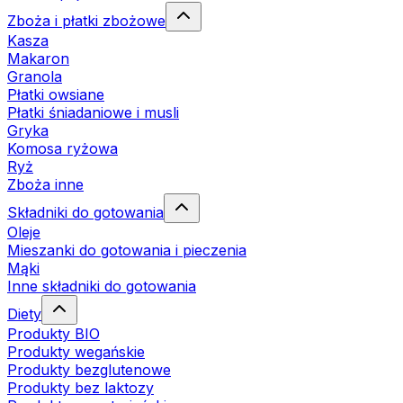
Zboża i płatki zbożowe
Kasza
Makaron
Granola
Płatki owsiane
Płatki śniadaniowe i musli
Gryka
Komosa ryżowa
Ryż
Zboża inne
Składniki do gotowania
Oleje
Mieszanki do gotowania i pieczenia
Mąki
Inne składniki do gotowania
Diety
Produkty BIO
Produkty wegańskie
Produkty bezglutenowe
Produkty bez laktozy