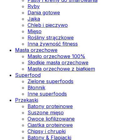
Ryby
Dania gotowe
Jajka
Chleb i pieczywo
Mięso
Rośliny strączkowe
Inna żywność fitness
Masła orzechowe
Masło orzechowe 100%
Słodkie masła orzechowe
Masła orzechowe z białkiem
Superfood
Zielone superfoods
Błonnik
Inne superfoods
Przekąski
Batony proteinowe
Suszone mięso
Owoce liofilizowane
Ciastka proteinowe
Chipsy i chrupki
Batony & Flapjacki