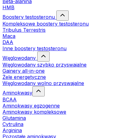
Beta-alanina
HMB
Boostery testosteronu
Kompleksowe boostery testosteronu
Tribulus Terrestris
Maca
DAA
Inne boostery testosteronu
Węglowodany
Węglowodany szybko przyswajalne
Gainery all-in-one
Żele energetyczne
Węglowodany wolno przyswajalne
Aminokwasy
BCAA
Aminokwasy egzogenne
Aminokwasy kompleksowe
Glutamina
Cytrulina
Arginina
Pozostałe aminokwasy