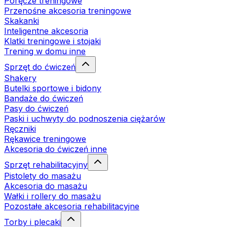
Poręcze treningowe
Przenośne akcesoria treningowe
Skakanki
Inteligentne akcesoria
Klatki treningowe i stojaki
Trening w domu inne
Sprzęt do ćwiczeń
Shakery
Butelki sportowe i bidony
Bandaże do ćwiczeń
Pasy do ćwiczeń
Paski i uchwyty do podnoszenia ciężarów
Ręczniki
Rękawice treningowe
Akcesoria do ćwiczeń inne
Sprzęt rehabilitacyjny
Pistolety do masażu
Akcesoria do masażu
Wałki i rollery do masażu
Pozostałe akcesoria rehabilitacyjne
Torby i plecaki