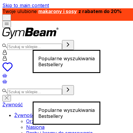
Skip to main content
Twoje ulubione
makarony i sosy
z rabatem do 20%
Popularne wyszukiwania
Bestsellery
Żywność
Popularne wyszukiwania
Żywność funkcjonalna
Bestsellery
Orzechy
Nasiona
Pasty i kremy do smarowania