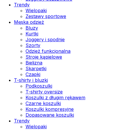
Trendy
Wielopaki
Zestawy sportowe
Męska odzież
Bluzy
Kurtki
Joggery i spodnie
Szorty
Odzież funkcjonalna
Stroje kąpielowe
Bielizna
Skarpetki
Czapki
T-shirty i bluzki
Podkoszulki
T-shirty oversize
Koszulki z długim rękawem
Czarne koszulki
Koszulki kompresyjne
Dopasowane koszulki
Trendy
Wielopaki