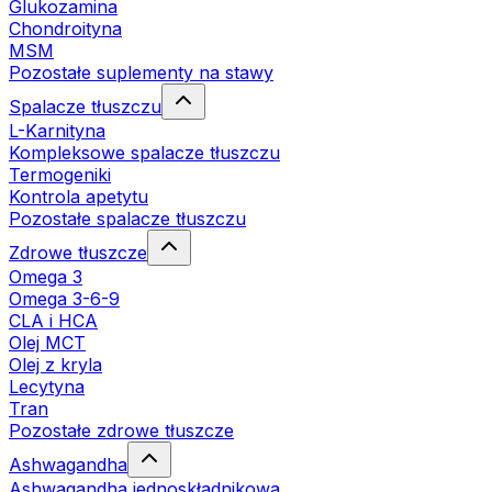
Glukozamina
Chondroityna
MSM
Pozostałe suplementy na stawy
Spalacze tłuszczu
L-Karnityna
Kompleksowe spalacze tłuszczu
Termogeniki
Kontrola apetytu
Pozostałe spalacze tłuszczu
Zdrowe tłuszcze
Omega 3
Omega 3-6-9
CLA i HCA
Olej MCT
Olej z kryla
Lecytyna
Tran
Pozostałe zdrowe tłuszcze
Ashwagandha
Ashwagandha jednoskładnikowa