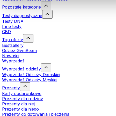
Pozostałe kategorie
Testy diagnostyczne
Testy DNA
Inne testy
CBD
Top oferty
Bestsellery
Odzież GymBeam
Nowości
Wyprzedaż
Wyprzedaż odzieży
Wyprzedaż Odzieży Damskiej
Wyprzedaż Odzieży Męskiej
Prezenty
Karty podarunkowe
Prezenty dla rodziny
Prezenty dla niej
Prezenty dla niego
Prezenty do gotowania i pieczenia