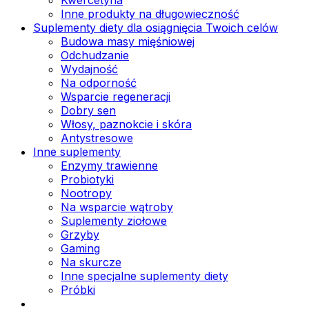
Inne produkty na długowieczność
Suplementy diety dla osiągnięcia Twoich celów
Budowa masy mięśniowej
Odchudzanie
Wydajność
Na odporność
Wsparcie regeneracji
Dobry sen
Włosy, paznokcie i skóra
Antystresowe
Inne suplementy
Enzymy trawienne
Probiotyki
Nootropy
Na wsparcie wątroby
Suplementy ziołowe
Grzyby
Gaming
Na skurcze
Inne specjalne suplementy diety
Próbki