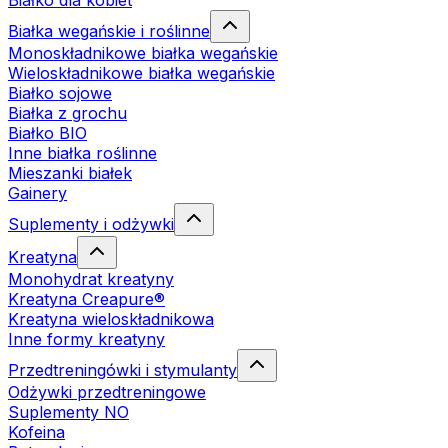
Białko dla kobiet
Białka wegańskie i roślinne
Monoskładnikowe białka wegańskie
Wieloskładnikowe białka wegańskie
Białko sojowe
Białka z grochu
Białko BIO
Inne białka roślinne
Mieszanki białek
Gainery
Suplementy i odżywki
Kreatyna
Monohydrat kreatyny
Kreatyna Creapure®
Kreatyna wieloskładnikowa
Inne formy kreatyny
Przedtreningówki i stymulanty
Odżywki przedtreningowe
Suplementy NO
Kofeina