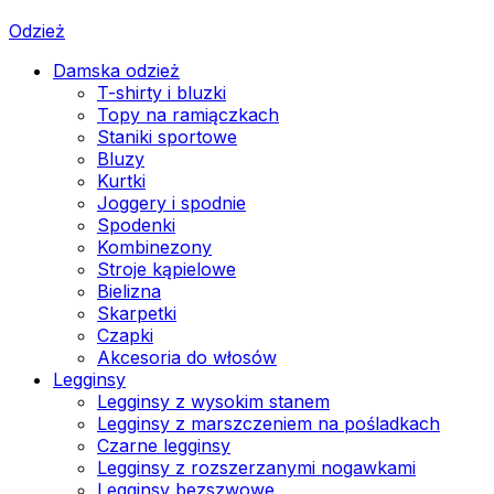
Odzież
Damska odzież
T-shirty i bluzki
Topy na ramiączkach
Staniki sportowe
Bluzy
Kurtki
Joggery i spodnie
Spodenki
Kombinezony
Stroje kąpielowe
Bielizna
Skarpetki
Czapki
Akcesoria do włosów
Legginsy
Legginsy z wysokim stanem
Legginsy z marszczeniem na pośladkach
Czarne legginsy
Legginsy z rozszerzanymi nogawkami
Legginsy bezszwowe