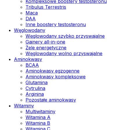
Kompleksowe boostery testosteronu
Tribulus Terrestris
Maca
DAA
Inne boostery testosteronu
Węglowodany
Węglowodany szybko przyswajalne
Gainery all-in-one
Żele energetyczne
Węglowodany wolno przyswajalne
Aminokwasy
BCAA
Aminokwasy egzogenne
Aminokwasy kompleksowe
Glutamina
Cytrulina
Arginina
Pozostałe aminokwasy
Witaminy
Multiwitaminy
Witamina A
Witamina B
Witamina C