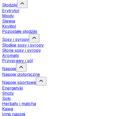
Słodziki
Erytrytol
Miody
Stewia
Ksylitol
Pozostałe słodziki
Sosy i syropy
Słodkie sosy i syropy
Słone sosy i syropy
Aromaty
Przyprawy i sól
Napoje
Napoje izotoniczne
Napoje sportowe
Energetyki
Shoty
Soki
Herbaty i matcha
Kawa
Inne napoje