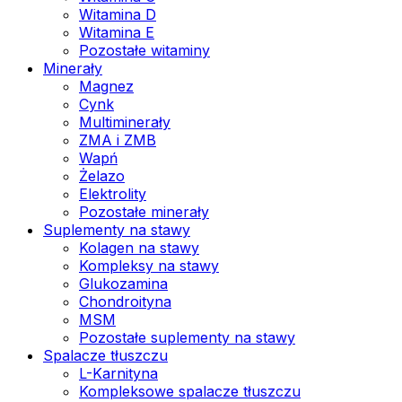
Witamina D
Witamina E
Pozostałe witaminy
Minerały
Magnez
Cynk
Multiminerały
ZMA i ZMB
Wapń
Żelazo
Elektrolity
Pozostałe minerały
Suplementy na stawy
Kolagen na stawy
Kompleksy na stawy
Glukozamina
Chondroityna
MSM
Pozostałe suplementy na stawy
Spalacze tłuszczu
L-Karnityna
Kompleksowe spalacze tłuszczu