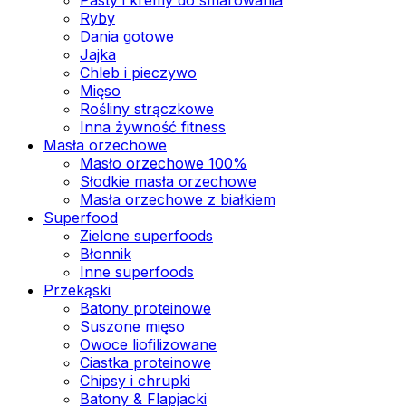
Ryby
Dania gotowe
Jajka
Chleb i pieczywo
Mięso
Rośliny strączkowe
Inna żywność fitness
Masła orzechowe
Masło orzechowe 100%
Słodkie masła orzechowe
Masła orzechowe z białkiem
Superfood
Zielone superfoods
Błonnik
Inne superfoods
Przekąski
Batony proteinowe
Suszone mięso
Owoce liofilizowane
Ciastka proteinowe
Chipsy i chrupki
Batony & Flapjacki