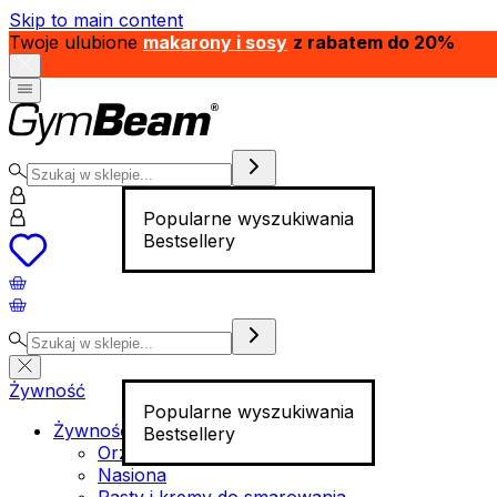
Skip to main content
Twoje ulubione
makarony i sosy
z rabatem do 20%
Popularne wyszukiwania
Bestsellery
Żywność
Popularne wyszukiwania
Żywność funkcjonalna
Bestsellery
Orzechy
Nasiona
Pasty i kremy do smarowania