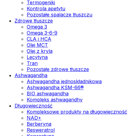
Termogeniki
Kontrola apetytu
Pozostałe spalacze tłuszczu
Zdrowe tłuszcze
Omega 3
Omega 3-6-9
CLA i HCA
Olej MCT
Olej z kryla
Lecytyna
Tran
Pozostałe zdrowe tłuszcze
Ashwagandha
Ashwagandha jednoskładnikowa
Ashwagandha KSM-66®
BIO ashwagandha
Kompleks ashwagandhy
Długowieczność
Kompleksowe produkty na długowieczność
NAD+
Berberyna
Resweratrol
Kwercetyna