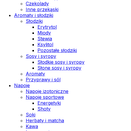
Czekolady
Inne przekąski
Aromaty i słodziki
Słodziki
Erytrytol
Miody
Stewia
Ksylitol
Pozostałe słodziki
Sosy i syropy
Słodkie sosy i syropy
Słone sosy i syropy
Aromaty
Przyprawy i sól
Napoje
Napoje izotoniczne
Napoje sportowe
Energetyki
Shoty
Soki
Herbaty i matcha
Kawa