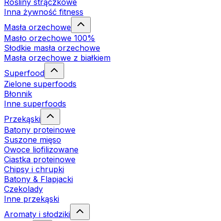
Rośliny strączkowe
Inna żywność fitness
Masła orzechowe
Masło orzechowe 100%
Słodkie masła orzechowe
Masła orzechowe z białkiem
Superfood
Zielone superfoods
Błonnik
Inne superfoods
Przekąski
Batony proteinowe
Suszone mięso
Owoce liofilizowane
Ciastka proteinowe
Chipsy i chrupki
Batony & Flapjacki
Czekolady
Inne przekąski
Aromaty i słodziki