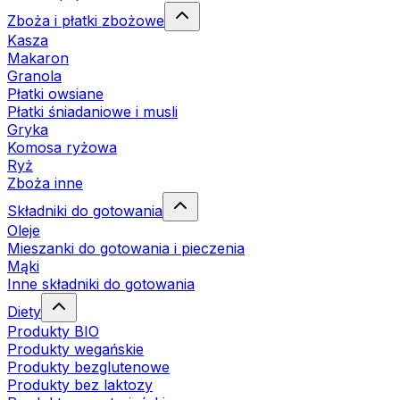
Zboża i płatki zbożowe
Kasza
Makaron
Granola
Płatki owsiane
Płatki śniadaniowe i musli
Gryka
Komosa ryżowa
Ryż
Zboża inne
Składniki do gotowania
Oleje
Mieszanki do gotowania i pieczenia
Mąki
Inne składniki do gotowania
Diety
Produkty BIO
Produkty wegańskie
Produkty bezglutenowe
Produkty bez laktozy