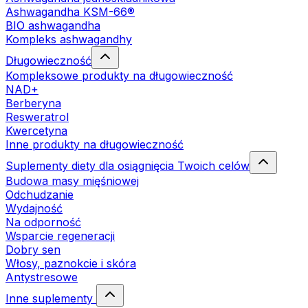
Ashwagandha KSM-66®
BIO ashwagandha
Kompleks ashwagandhy
Długowieczność
Kompleksowe produkty na długowieczność
NAD+
Berberyna
Resweratrol
Kwercetyna
Inne produkty na długowieczność
Suplementy diety dla osiągnięcia Twoich celów
Budowa masy mięśniowej
Odchudzanie
Wydajność
Na odporność
Wsparcie regeneracji
Dobry sen
Włosy, paznokcie i skóra
Antystresowe
Inne suplementy