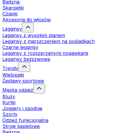
Bielizna
Skarpetki
Czapki
Akcesoria do włosów
Legginsy
Legginsy z wysokim stanem
Legginsy z marszczeniem na pośladkach
Czarne legginsy
Legginsy z rozszerzanymi nogawkami
Legginsy bezszwowe
Trendy
Wielopaki
Zestawy sportowe
Męska odzież
Bluzy
Kurtki
Joggery i spodnie
Szorty
Odzież funkcjonalna
Stroje kąpielowe
Bielizna