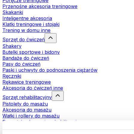
Poręcze treningowe
Przenośne akcesoria treningowe
Skakanki
Inteligentne akcesoria
Klatki treningowe i stojaki
Trening w domu inne
Sprzęt do ćwiczeń
Shakery
Butelki sportowe i bidony
Bandaże do ćwiczeń
Pasy do ćwiczeń
Paski i uchwyty do podnoszenia ciężarów
Ręczniki
Rękawice treningowe
Akcesoria do ćwiczeń inne
Sprzęt rehabilitacyjny
Pistolety do masażu
Akcesoria do masażu
Wałki i rollery do masażu
Pozostałe akcesoria rehabilitacyjne
Torby i plecaki