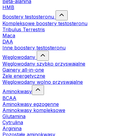
Beta-alanina
HMB
Boostery testosteronu
Kompleksowe boostery testosteronu
Tribulus Terrestris
Maca
DAA
Inne boostery testosteronu
Węglowodany
Węglowodany szybko przyswajalne
Gainery all-in-one
Żele energetyczne
Węglowodany wolno przyswajalne
Aminokwasy
BCAA
Aminokwasy egzogenne
Aminokwasy kompleksowe
Glutamina
Cytrulina
Arginina
Pozostałe aminokwasy