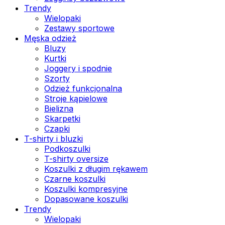
Trendy
Wielopaki
Zestawy sportowe
Męska odzież
Bluzy
Kurtki
Joggery i spodnie
Szorty
Odzież funkcjonalna
Stroje kąpielowe
Bielizna
Skarpetki
Czapki
T-shirty i bluzki
Podkoszulki
T-shirty oversize
Koszulki z długim rękawem
Czarne koszulki
Koszulki kompresyjne
Dopasowane koszulki
Trendy
Wielopaki