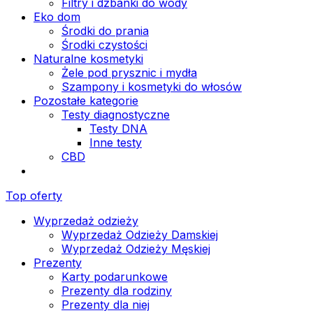
Filtry i dzbanki do wody
Eko dom
Środki do prania
Środki czystości
Naturalne kosmetyki
Żele pod prysznic i mydła
Szampony i kosmetyki do włosów
Pozostałe kategorie
Testy diagnostyczne
Testy DNA
Inne testy
CBD
Top oferty
Wyprzedaż odzieży
Wyprzedaż Odzieży Damskiej
Wyprzedaż Odzieży Męskiej
Prezenty
Karty podarunkowe
Prezenty dla rodziny
Prezenty dla niej