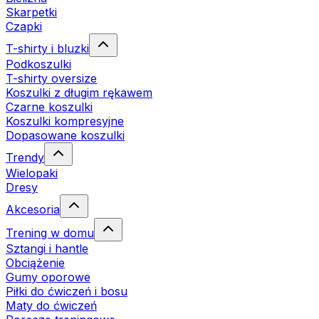
Skarpetki
Czapki
T-shirty i bluzki
Podkoszulki
T-shirty oversize
Koszulki z długim rękawem
Czarne koszulki
Koszulki kompresyjne
Dopasowane koszulki
Trendy
Wielopaki
Dresy
Akcesoria
Trening w domu
Sztangi i hantle
Obciążenie
Gumy oporowe
Piłki do ćwiczeń i bosu
Maty do ćwiczeń