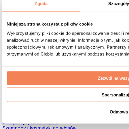
Torby na żywność i akcesoria
Zgoda
Szczegół
Torby na siłownię
Plecaki
Akcesoria dopasowane do aktywności
Niniejsza strona korzysta z plików cookie
Bieganie
Wykorzystujemy pliki cookie do spersonalizowania treści i 
Sporty walki
analizować ruch w naszej witrynie. Informacje o tym, jak k
Kolarstwo
społecznościowym, reklamowym i analitycznym. Partnerzy m
Joga i pilates
Terapia zimnem
otrzymanymi od Ciebie lub uzyskanymi podczas korzystania 
Pływanie
Trekking
Biohacking
Zezwól na wszy
Terapia Światłem Czerwonym
Filtry i dzbanki do wody
Eko dom
Spersonalizu
Środki do prania
Środki czystości
Odmowa
Naturalne kosmetyki
Żele pod prysznic i mydła
Szampony i kosmetyki do włosów