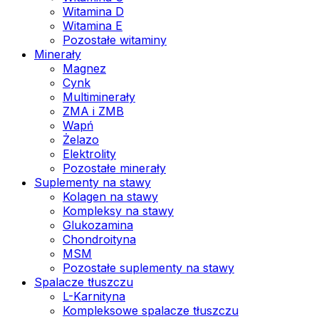
Witamina D
Witamina E
Pozostałe witaminy
Minerały
Magnez
Cynk
Multiminerały
ZMA i ZMB
Wapń
Żelazo
Elektrolity
Pozostałe minerały
Suplementy na stawy
Kolagen na stawy
Kompleksy na stawy
Glukozamina
Chondroityna
MSM
Pozostałe suplementy na stawy
Spalacze tłuszczu
L-Karnityna
Kompleksowe spalacze tłuszczu