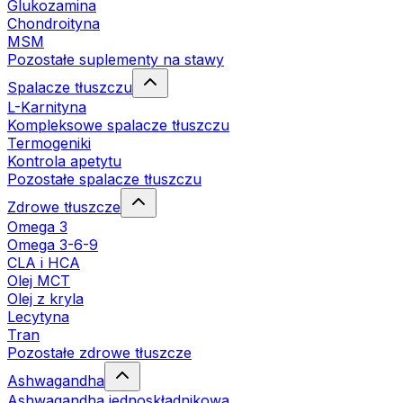
Glukozamina
Chondroityna
MSM
Pozostałe suplementy na stawy
Spalacze tłuszczu
L-Karnityna
Kompleksowe spalacze tłuszczu
Termogeniki
Kontrola apetytu
Pozostałe spalacze tłuszczu
Zdrowe tłuszcze
Omega 3
Omega 3-6-9
CLA i HCA
Olej MCT
Olej z kryla
Lecytyna
Tran
Pozostałe zdrowe tłuszcze
Ashwagandha
Ashwagandha jednoskładnikowa