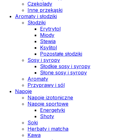
Czekolady
Inne przekąski
Aromaty i słodziki
Słodziki
Erytrytol
Miody
Stewia
Ksylitol
Pozostałe słodziki
Sosy i syropy
Słodkie sosy i syropy
Słone sosy i syropy
Aromaty
Przyprawy i sól
Napoje
Napoje izotoniczne
Napoje sportowe
Energetyki
Shoty
Soki
Herbaty i matcha
Kawa