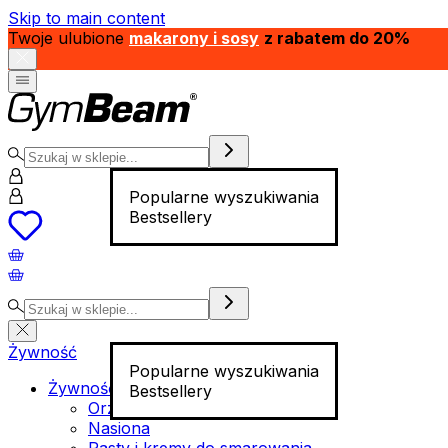
Skip to main content
Twoje ulubione
makarony i sosy
z rabatem do 20%
Popularne wyszukiwania
Bestsellery
Żywność
Popularne wyszukiwania
Żywność funkcjonalna
Bestsellery
Orzechy
Nasiona
Pasty i kremy do smarowania