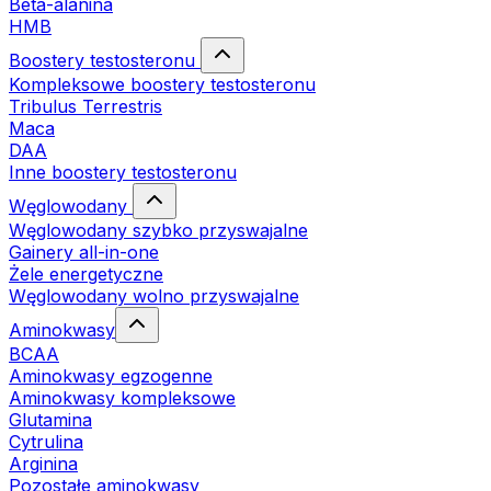
Beta-alanina
HMB
Boostery testosteronu
Kompleksowe boostery testosteronu
Tribulus Terrestris
Maca
DAA
Inne boostery testosteronu
Węglowodany
Węglowodany szybko przyswajalne
Gainery all-in-one
Żele energetyczne
Węglowodany wolno przyswajalne
Aminokwasy
BCAA
Aminokwasy egzogenne
Aminokwasy kompleksowe
Glutamina
Cytrulina
Arginina
Pozostałe aminokwasy