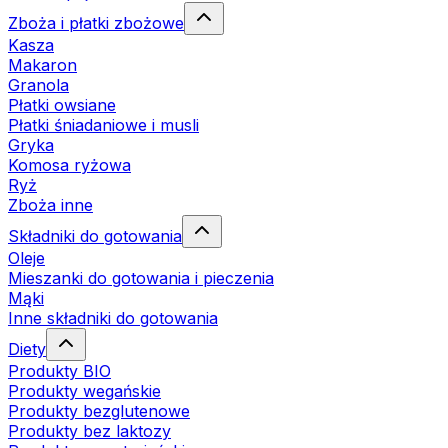
Zboża i płatki zbożowe
Kasza
Makaron
Granola
Płatki owsiane
Płatki śniadaniowe i musli
Gryka
Komosa ryżowa
Ryż
Zboża inne
Składniki do gotowania
Oleje
Mieszanki do gotowania i pieczenia
Mąki
Inne składniki do gotowania
Diety
Produkty BIO
Produkty wegańskie
Produkty bezglutenowe
Produkty bez laktozy