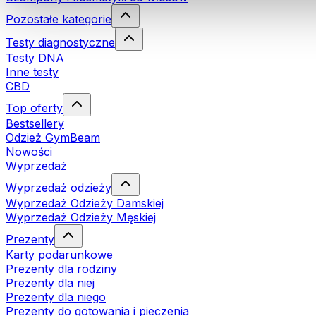
Pozostałe kategorie
Testy diagnostyczne
Testy DNA
Inne testy
CBD
Top oferty
Bestsellery
Odzież GymBeam
Nowości
Wyprzedaż
Wyprzedaż odzieży
Wyprzedaż Odzieży Damskiej
Wyprzedaż Odzieży Męskiej
Prezenty
Karty podarunkowe
Prezenty dla rodziny
Prezenty dla niej
Prezenty dla niego
Prezenty do gotowania i pieczenia