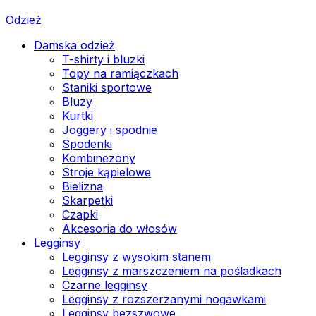
Odzież
Damska odzież
T-shirty i bluzki
Topy na ramiączkach
Staniki sportowe
Bluzy
Kurtki
Joggery i spodnie
Spodenki
Kombinezony
Stroje kąpielowe
Bielizna
Skarpetki
Czapki
Akcesoria do włosów
Legginsy
Legginsy z wysokim stanem
Legginsy z marszczeniem na pośladkach
Czarne legginsy
Legginsy z rozszerzanymi nogawkami
Legginsy bezszwowe