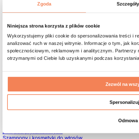
Torby na żywność i akcesoria
Zgoda
Szczegół
Torby na siłownię
Plecaki
Akcesoria dopasowane do aktywności
Niniejsza strona korzysta z plików cookie
Bieganie
Wykorzystujemy pliki cookie do spersonalizowania treści i 
Sporty walki
analizować ruch w naszej witrynie. Informacje o tym, jak k
Kolarstwo
społecznościowym, reklamowym i analitycznym. Partnerzy m
Joga i pilates
Terapia zimnem
otrzymanymi od Ciebie lub uzyskanymi podczas korzystania 
Pływanie
Trekking
Biohacking
Zezwól na wszy
Terapia Światłem Czerwonym
Filtry i dzbanki do wody
Eko dom
Spersonalizu
Środki do prania
Środki czystości
Odmowa
Naturalne kosmetyki
Żele pod prysznic i mydła
Szampony i kosmetyki do włosów