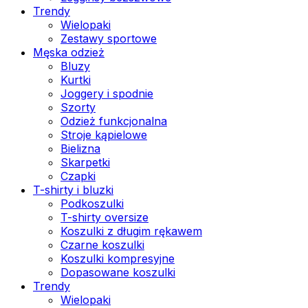
Trendy
Wielopaki
Zestawy sportowe
Męska odzież
Bluzy
Kurtki
Joggery i spodnie
Szorty
Odzież funkcjonalna
Stroje kąpielowe
Bielizna
Skarpetki
Czapki
T-shirty i bluzki
Podkoszulki
T-shirty oversize
Koszulki z długim rękawem
Czarne koszulki
Koszulki kompresyjne
Dopasowane koszulki
Trendy
Wielopaki