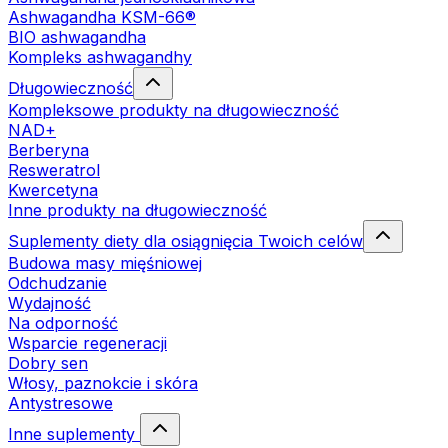
Ashwagandha KSM-66®
BIO ashwagandha
Kompleks ashwagandhy
Długowieczność
Kompleksowe produkty na długowieczność
NAD+
Berberyna
Resweratrol
Kwercetyna
Inne produkty na długowieczność
Suplementy diety dla osiągnięcia Twoich celów
Budowa masy mięśniowej
Odchudzanie
Wydajność
Na odporność
Wsparcie regeneracji
Dobry sen
Włosy, paznokcie i skóra
Antystresowe
Inne suplementy