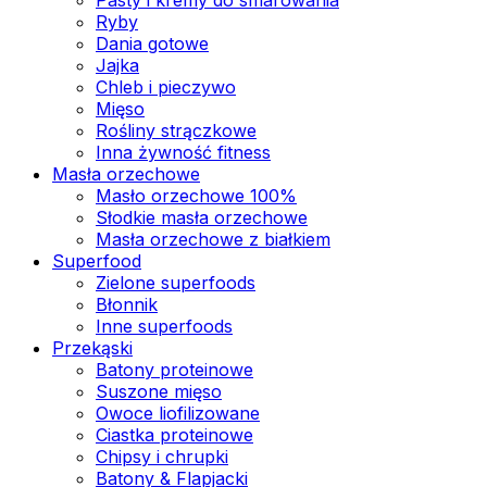
Ryby
Dania gotowe
Jajka
Chleb i pieczywo
Mięso
Rośliny strączkowe
Inna żywność fitness
Masła orzechowe
Masło orzechowe 100%
Słodkie masła orzechowe
Masła orzechowe z białkiem
Superfood
Zielone superfoods
Błonnik
Inne superfoods
Przekąski
Batony proteinowe
Suszone mięso
Owoce liofilizowane
Ciastka proteinowe
Chipsy i chrupki
Batony & Flapjacki