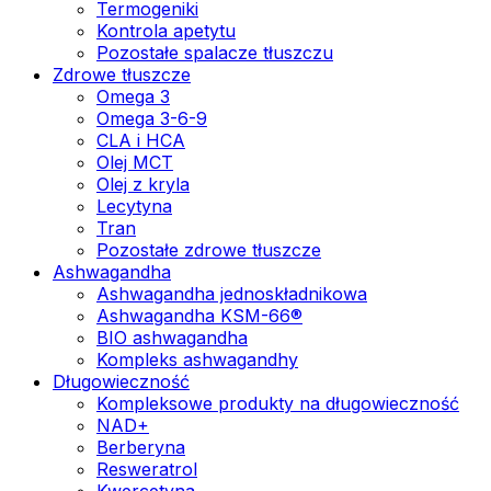
Termogeniki
Kontrola apetytu
Pozostałe spalacze tłuszczu
Zdrowe tłuszcze
Omega 3
Omega 3-6-9
CLA i HCA
Olej MCT
Olej z kryla
Lecytyna
Tran
Pozostałe zdrowe tłuszcze
Ashwagandha
Ashwagandha jednoskładnikowa
Ashwagandha KSM-66®
BIO ashwagandha
Kompleks ashwagandhy
Długowieczność
Kompleksowe produkty na długowieczność
NAD+
Berberyna
Resweratrol
Kwercetyna