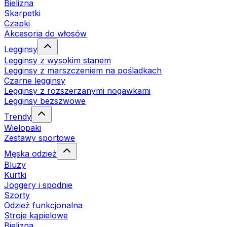
Bielizna
Skarpetki
Czapki
Akcesoria do włosów
Legginsy
Legginsy z wysokim stanem
Legginsy z marszczeniem na pośladkach
Czarne legginsy
Legginsy z rozszerzanymi nogawkami
Legginsy bezszwowe
Trendy
Wielopaki
Zestawy sportowe
Męska odzież
Bluzy
Kurtki
Joggery i spodnie
Szorty
Odzież funkcjonalna
Stroje kąpielowe
Bielizna