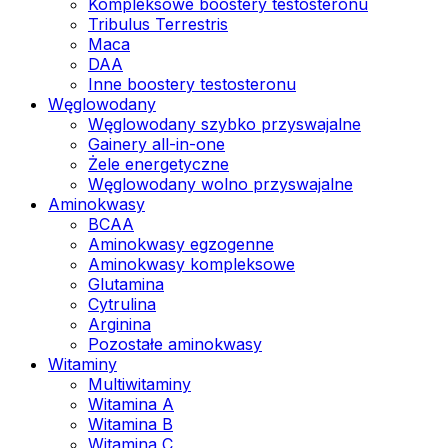
Kompleksowe boostery testosteronu
Tribulus Terrestris
Maca
DAA
Inne boostery testosteronu
Węglowodany
Węglowodany szybko przyswajalne
Gainery all-in-one
Żele energetyczne
Węglowodany wolno przyswajalne
Aminokwasy
BCAA
Aminokwasy egzogenne
Aminokwasy kompleksowe
Glutamina
Cytrulina
Arginina
Pozostałe aminokwasy
Witaminy
Multiwitaminy
Witamina A
Witamina B
Witamina C