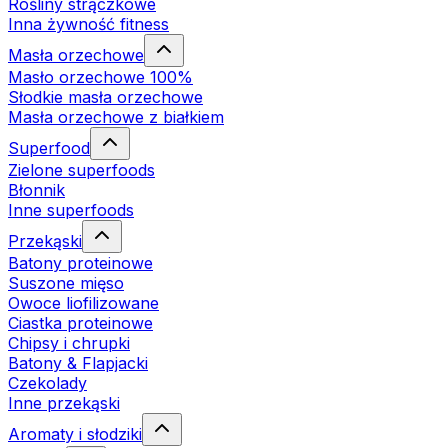
Rośliny strączkowe
Inna żywność fitness
Masła orzechowe
Masło orzechowe 100%
Słodkie masła orzechowe
Masła orzechowe z białkiem
Superfood
Zielone superfoods
Błonnik
Inne superfoods
Przekąski
Batony proteinowe
Suszone mięso
Owoce liofilizowane
Ciastka proteinowe
Chipsy i chrupki
Batony & Flapjacki
Czekolady
Inne przekąski
Aromaty i słodziki