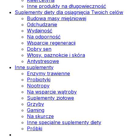
Inne produkty na długowieczność
Suplementy diety dla osiągnięcia Twoich celów
Budowa masy mięśniowej
Odchudzanie
Wydajność
Na odporność
Wsparcie regeneracji
Dobry sen
Włosy, paznokcie i skóra
Antystresowe
Inne suplementy
Enzymy trawienne
Probiotyki
Nootropy
Na wsparcie wątroby
Suplementy ziołowe
Grzyby
Gaming
Na skurcze
Inne specjalne suplementy diety
Próbki