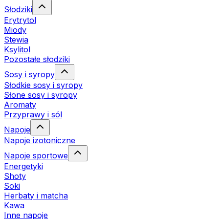
Słodziki
Erytrytol
Miody
Stewia
Ksylitol
Pozostałe słodziki
Sosy i syropy
Słodkie sosy i syropy
Słone sosy i syropy
Aromaty
Przyprawy i sól
Napoje
Napoje izotoniczne
Napoje sportowe
Energetyki
Shoty
Soki
Herbaty i matcha
Kawa
Inne napoje