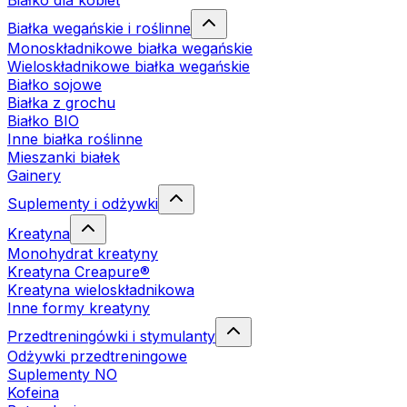
Białko dla kobiet
Białka wegańskie i roślinne
Monoskładnikowe białka wegańskie
Wieloskładnikowe białka wegańskie
Białko sojowe
Białka z grochu
Białko BIO
Inne białka roślinne
Mieszanki białek
Gainery
Suplementy i odżywki
Kreatyna
Monohydrat kreatyny
Kreatyna Creapure®
Kreatyna wieloskładnikowa
Inne formy kreatyny
Przedtreningówki i stymulanty
Odżywki przedtreningowe
Suplementy NO
Kofeina