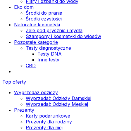
Filtry i dzbanki do wody
Eko dom
Środki do prania
Środki czystości
Naturalne kosmetyki
Żele pod prysznic i mydła
Szampony i kosmetyki do włosów
Pozostałe kategorie
Testy diagnostyczne
Testy DNA
Inne testy
CBD
Top oferty
Wyprzedaż odzieży
Wyprzedaż Odzieży Damskiej
Wyprzedaż Odzieży Męskiej
Prezenty
Karty podarunkowe
Prezenty dla rodziny
Prezenty dla niej