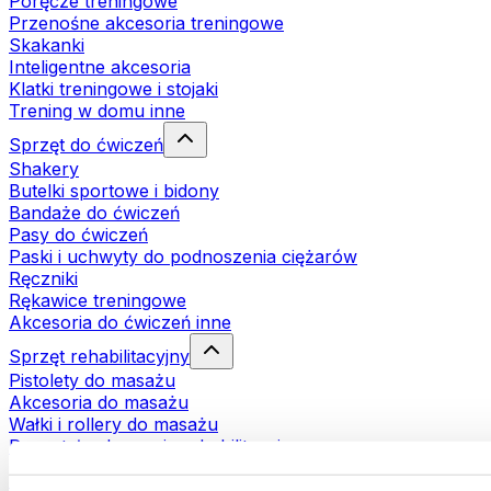
Poręcze treningowe
Przenośne akcesoria treningowe
Skakanki
Inteligentne akcesoria
Klatki treningowe i stojaki
Trening w domu inne
Sprzęt do ćwiczeń
Shakery
Butelki sportowe i bidony
Bandaże do ćwiczeń
Pasy do ćwiczeń
Paski i uchwyty do podnoszenia ciężarów
Ręczniki
Rękawice treningowe
Akcesoria do ćwiczeń inne
Sprzęt rehabilitacyjny
Pistolety do masażu
Akcesoria do masażu
Wałki i rollery do masażu
Pozostałe akcesoria rehabilitacyjne
Torby i plecaki