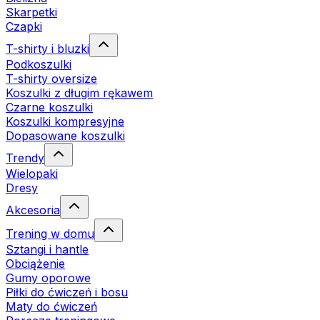
Skarpetki
Czapki
T-shirty i bluzki
Podkoszulki
T-shirty oversize
Koszulki z długim rękawem
Czarne koszulki
Koszulki kompresyjne
Dopasowane koszulki
Trendy
Wielopaki
Dresy
Akcesoria
Trening w domu
Sztangi i hantle
Obciążenie
Gumy oporowe
Piłki do ćwiczeń i bosu
Maty do ćwiczeń