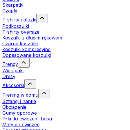
Skarpetki
Czapki
T-shirty i bluzki
Podkoszulki
T-shirty oversize
Koszulki z długim rękawem
Czarne koszulki
Koszulki kompresyjne
Dopasowane koszulki
Trendy
Wielopaki
Dresy
Akcesoria
Trening w domu
Sztangi i hantle
Obciążenie
Gumy oporowe
Piłki do ćwiczeń i bosu
Maty do ćwiczeń