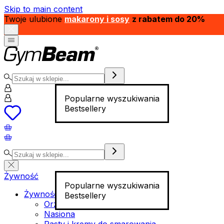
Skip to main content
Twoje ulubione
makarony i sosy
z rabatem do 20%
Popularne wyszukiwania
Bestsellery
Żywność
Popularne wyszukiwania
Żywność funkcjonalna
Bestsellery
Orzechy
Nasiona
Pasty i kremy do smarowania