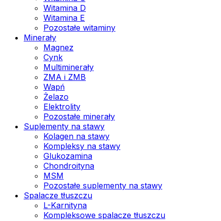
Witamina D
Witamina E
Pozostałe witaminy
Minerały
Magnez
Cynk
Multiminerały
ZMA i ZMB
Wapń
Żelazo
Elektrolity
Pozostałe minerały
Suplementy na stawy
Kolagen na stawy
Kompleksy na stawy
Glukozamina
Chondroityna
MSM
Pozostałe suplementy na stawy
Spalacze tłuszczu
L-Karnityna
Kompleksowe spalacze tłuszczu