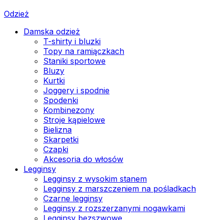
Odzież
Damska odzież
T-shirty i bluzki
Topy na ramiączkach
Staniki sportowe
Bluzy
Kurtki
Joggery i spodnie
Spodenki
Kombinezony
Stroje kąpielowe
Bielizna
Skarpetki
Czapki
Akcesoria do włosów
Legginsy
Legginsy z wysokim stanem
Legginsy z marszczeniem na pośladkach
Czarne legginsy
Legginsy z rozszerzanymi nogawkami
Legginsy bezszwowe