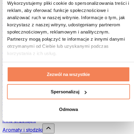
Rośliny strączkowe
Wykorzystujemy pliki cookie do spersonalizowania treści i
Inna żywność fitness
reklam, aby oferować funkcje społecznościowe i
Masła orzechowe
analizować ruch w naszej witrynie. Informacje o tym, jak
Masło orzechowe 100%
korzystasz z naszej witryny, udostępniamy partnerom
Słodkie masła orzechowe
społecznościowym, reklamowym i analitycznym.
Masła orzechowe z białkiem
Partnerzy mogą połączyć te informacje z innymi danymi
Superfood
otrzymanymi od Ciebie lub uzyskanymi podczas
Zielone superfoods
korzystania z ich usług.
Błonnik
Inne superfoods
Przekąski
Zezwól na wszystkie
Batony proteinowe
Suszone mięso
Owoce liofilizowane
Spersonalizuj
Ciastka proteinowe
Chipsy i chrupki
Batony & Flapjacki
Odmowa
Czekolady
Inne przekąski
Aromaty i słodziki