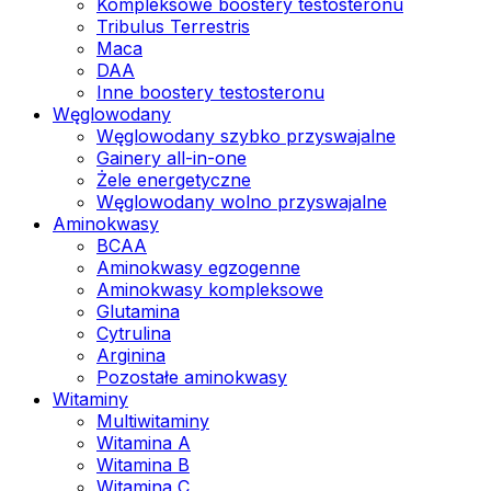
Kompleksowe boostery testosteronu
Tribulus Terrestris
Maca
DAA
Inne boostery testosteronu
Węglowodany
Węglowodany szybko przyswajalne
Gainery all-in-one
Żele energetyczne
Węglowodany wolno przyswajalne
Aminokwasy
BCAA
Aminokwasy egzogenne
Aminokwasy kompleksowe
Glutamina
Cytrulina
Arginina
Pozostałe aminokwasy
Witaminy
Multiwitaminy
Witamina A
Witamina B
Witamina C