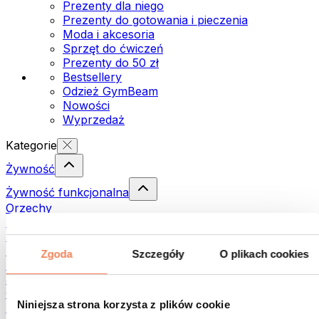
Prezenty dla niego
Prezenty do gotowania i pieczenia
Moda i akcesoria
Sprzęt do ćwiczeń
Prezenty do 50 zł
Bestsellery
Odzież GymBeam
Nowości
Wyprzedaż
Kategorie
Żywność
Żywność funkcjonalna
Orzechy
Nasiona
Pasty i kremy do smarowania
Ryby
Zgoda
Szczegóły
O plikach cookies
Dania gotowe
Jajka
Chleb i pieczywo
Niniejsza strona korzysta z plików cookie
Mięso