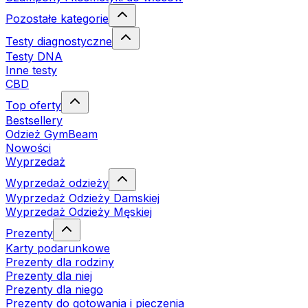
Pozostałe kategorie
Testy diagnostyczne
Testy DNA
Inne testy
CBD
Top oferty
Bestsellery
Odzież GymBeam
Nowości
Wyprzedaż
Wyprzedaż odzieży
Wyprzedaż Odzieży Damskiej
Wyprzedaż Odzieży Męskiej
Prezenty
Karty podarunkowe
Prezenty dla rodziny
Prezenty dla niej
Prezenty dla niego
Prezenty do gotowania i pieczenia