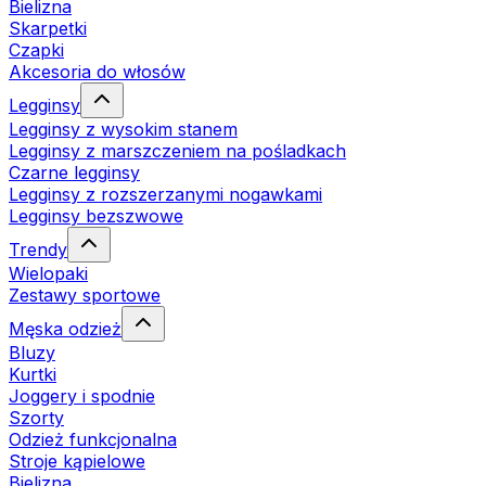
Bielizna
Skarpetki
Czapki
Akcesoria do włosów
Legginsy
Legginsy z wysokim stanem
Legginsy z marszczeniem na pośladkach
Czarne legginsy
Legginsy z rozszerzanymi nogawkami
Legginsy bezszwowe
Trendy
Wielopaki
Zestawy sportowe
Męska odzież
Bluzy
Kurtki
Joggery i spodnie
Szorty
Odzież funkcjonalna
Stroje kąpielowe
Bielizna