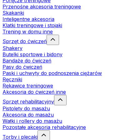
Poręcze treningowe
Przenośne akcesoria treningowe
Skakanki
Inteligentne akcesoria
Klatki treningowe i stojaki
Trening w domu inne
Sprzęt do ćwiczeń
Shakery
Butelki sportowe i bidony
Bandaże do ćwiczeń
Pasy do ćwiczeń
Paski i uchwyty do podnoszenia ciężarów
Ręczniki
Rękawice treningowe
Akcesoria do ćwiczeń inne
Sprzęt rehabilitacyjny
Pistolety do masażu
Akcesoria do masażu
Wałki i rollery do masażu
Pozostałe akcesoria rehabilitacyjne
Torby i plecaki