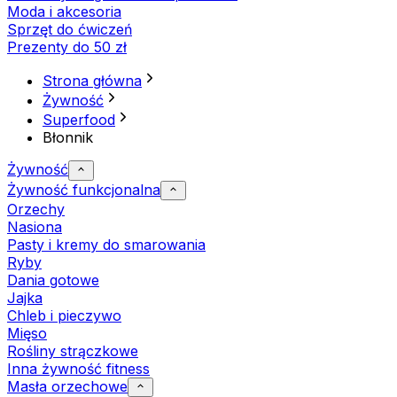
Moda i akcesoria
Sprzęt do ćwiczeń
Prezenty do 50 zł
Strona główna
Żywność
Superfood
Błonnik
Żywność
Żywność funkcjonalna
Orzechy
Nasiona
Pasty i kremy do smarowania
Ryby
Dania gotowe
Jajka
Chleb i pieczywo
Mięso
Rośliny strączkowe
Inna żywność fitness
Masła orzechowe