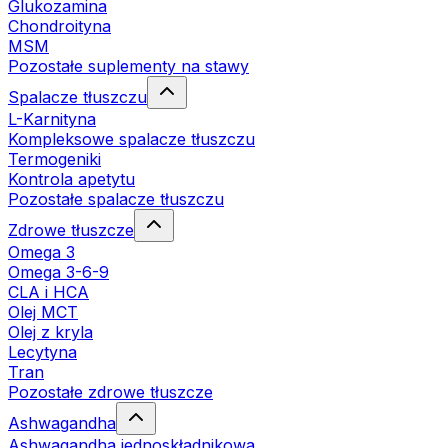
Glukozamina
Chondroityna
MSM
Pozostałe suplementy na stawy
Spalacze tłuszczu
L-Karnityna
Kompleksowe spalacze tłuszczu
Termogeniki
Kontrola apetytu
Pozostałe spalacze tłuszczu
Zdrowe tłuszcze
Omega 3
Omega 3-6-9
CLA i HCA
Olej MCT
Olej z kryla
Lecytyna
Tran
Pozostałe zdrowe tłuszcze
Ashwagandha
Ashwagandha jednoskładnikowa