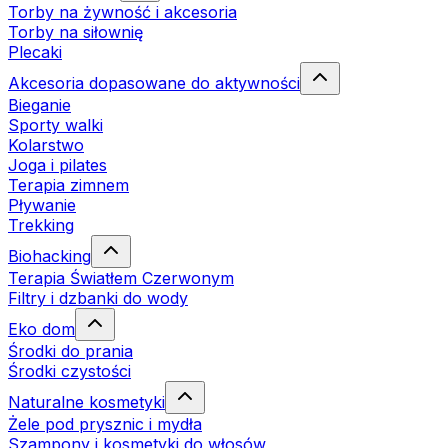
Torby na żywność i akcesoria
Torby na siłownię
Plecaki
Akcesoria dopasowane do aktywności
Bieganie
Sporty walki
Kolarstwo
Joga i pilates
Terapia zimnem
Pływanie
Trekking
Biohacking
Terapia Światłem Czerwonym
Filtry i dzbanki do wody
Eko dom
Środki do prania
Środki czystości
Naturalne kosmetyki
Żele pod prysznic i mydła
Szampony i kosmetyki do włosów