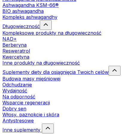
Ashwagandha KSM-66®
BIO ashwagandha
Kompleks ashwagandhy
Długowieczność
Kompleksowe produkty na długowieczność
NAD+
Berberyna
Resweratrol
Kwercetyna
Inne produkty na długowieczność
Suplementy diety dla osiągnięcia Twoich celów
Budowa masy mięśniowej
Odchudzanie
Wydajność
Na odporność
Wsparcie regeneracji
Dobry sen
Włosy, paznokcie i skóra
Antystresowe
Inne suplementy