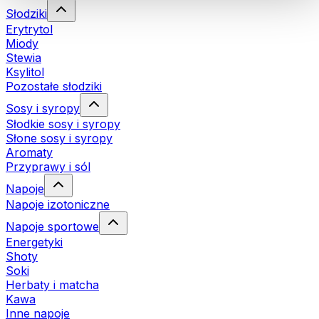
Słodziki
Erytrytol
Miody
Stewia
Ksylitol
Pozostałe słodziki
Sosy i syropy
Słodkie sosy i syropy
Słone sosy i syropy
Aromaty
Przyprawy i sól
Napoje
Napoje izotoniczne
Napoje sportowe
Energetyki
Shoty
Soki
Herbaty i matcha
Kawa
Inne napoje