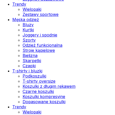
Trendy
Wielopaki
Zestawy sportowe
Męska odzież
Bluzy
Kurtki
Joggery i spodnie
Szorty
Odzież funkcjonalna
Stroje kąpielowe
Bielizna
Skarpetki
Czapki
T-shirty i bluzki
Podkoszulki
T-shirty oversize
Koszulki z długim rękawem
Czarne koszulki
Koszulki kompresyjne
Dopasowane koszulki
Trendy
Wielopaki