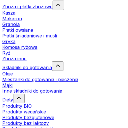
Zboża i płatki zbożowe
Kasza
Makaron
Granola
Płatki owsiane
Płatki śniadaniowe i musli
Gryka
Komosa ryżowa
Ryż
Zboża inne
Składniki do gotowania
Oleje
Mieszanki do gotowania i pieczenia
Mąki
Inne składniki do gotowania
Diety
Produkty BIO
Produkty wegańskie
Produkty bezglutenowe
Produkty bez laktozy