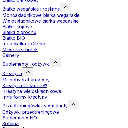
Białko dla kobiet
Białka wegańskie i roślinne
Monoskładnikowe białka wegańskie
Wieloskładnikowe białka wegańskie
Białko sojowe
Białka z grochu
Białko BIO
Inne białka roślinne
Mieszanki białek
Gainery
Suplementy i odżywki
Kreatyna
Monohydrat kreatyny
Kreatyna Creapure®
Kreatyna wieloskładnikowa
Inne formy kreatyny
Przedtreningówki i stymulanty
Odżywki przedtreningowe
Suplementy NO
Kofeina