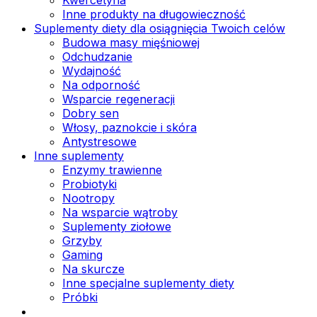
Inne produkty na długowieczność
Suplementy diety dla osiągnięcia Twoich celów
Budowa masy mięśniowej
Odchudzanie
Wydajność
Na odporność
Wsparcie regeneracji
Dobry sen
Włosy, paznokcie i skóra
Antystresowe
Inne suplementy
Enzymy trawienne
Probiotyki
Nootropy
Na wsparcie wątroby
Suplementy ziołowe
Grzyby
Gaming
Na skurcze
Inne specjalne suplementy diety
Próbki