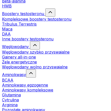
Beta-alanina
HMB
Boostery testosteronu
Kompleksowe boostery testosteronu
Tribulus Terrestris
Maca
DAA
Inne boostery testosteronu
Węglowodany
Węglowodany szybko przyswajalne
Gainery all-in-one
Żele energetyczne
Węglowodany wolno przyswajalne
Aminokwasy
BCAA
Aminokwasy egzogenne
Aminokwasy kompleksowe
Glutamina
Cytrulina
Arginina
Pozostałe aminokwasy