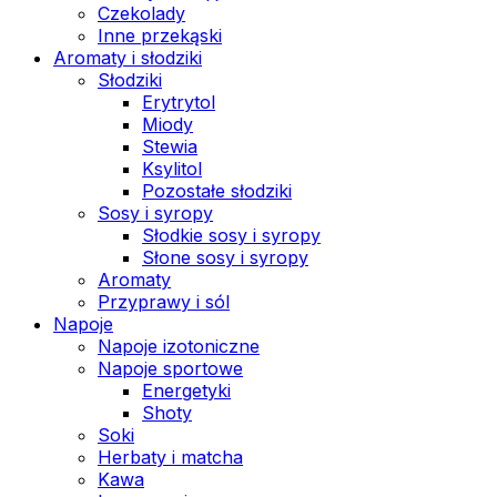
Czekolady
Inne przekąski
Aromaty i słodziki
Słodziki
Erytrytol
Miody
Stewia
Ksylitol
Pozostałe słodziki
Sosy i syropy
Słodkie sosy i syropy
Słone sosy i syropy
Aromaty
Przyprawy i sól
Napoje
Napoje izotoniczne
Napoje sportowe
Energetyki
Shoty
Soki
Herbaty i matcha
Kawa