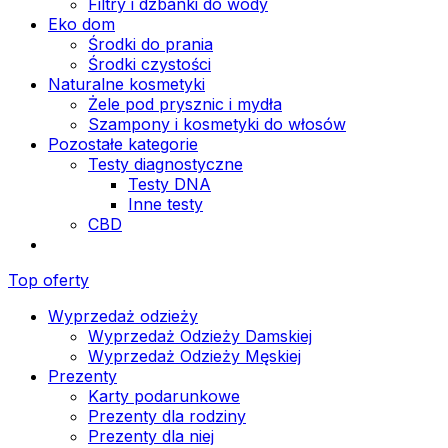
Filtry i dzbanki do wody
Eko dom
Środki do prania
Środki czystości
Naturalne kosmetyki
Żele pod prysznic i mydła
Szampony i kosmetyki do włosów
Pozostałe kategorie
Testy diagnostyczne
Testy DNA
Inne testy
CBD
Top oferty
Wyprzedaż odzieży
Wyprzedaż Odzieży Damskiej
Wyprzedaż Odzieży Męskiej
Prezenty
Karty podarunkowe
Prezenty dla rodziny
Prezenty dla niej