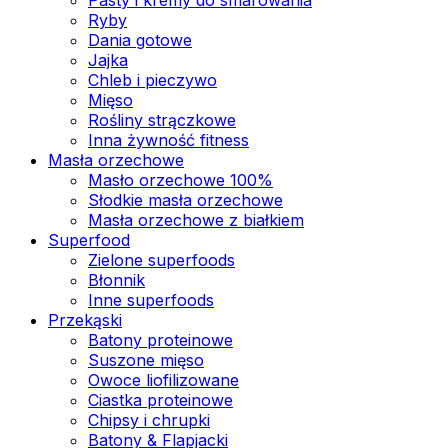
Ryby
Dania gotowe
Jajka
Chleb i pieczywo
Mięso
Rośliny strączkowe
Inna żywność fitness
Masła orzechowe
Masło orzechowe 100%
Słodkie masła orzechowe
Masła orzechowe z białkiem
Superfood
Zielone superfoods
Błonnik
Inne superfoods
Przekąski
Batony proteinowe
Suszone mięso
Owoce liofilizowane
Ciastka proteinowe
Chipsy i chrupki
Batony & Flapjacki