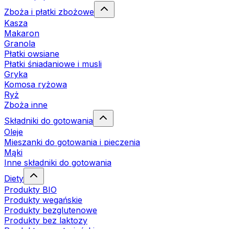
Zboża i płatki zbożowe
Kasza
Makaron
Granola
Płatki owsiane
Płatki śniadaniowe i musli
Gryka
Komosa ryżowa
Ryż
Zboża inne
Składniki do gotowania
Oleje
Mieszanki do gotowania i pieczenia
Mąki
Inne składniki do gotowania
Diety
Produkty BIO
Produkty wegańskie
Produkty bezglutenowe
Produkty bez laktozy