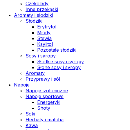
Czekolady
Inne przekąski
Aromaty i słodziki
Słodziki
Erytrytol
Miody
Stewia
Ksylitol
Pozostałe słodziki
Sosy i syropy
Słodkie sosy i syropy
Słone sosy i syropy
Aromaty
Przyprawy i sól
Napoje
Napoje izotoniczne
Napoje sportowe
Energetyki
Shoty
Soki
Herbaty i matcha
Kawa