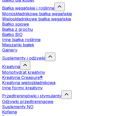
Białko dla kobiet
Białka wegańskie i roślinne
Monoskładnikowe białka wegańskie
Wieloskładnikowe białka wegańskie
Białko sojowe
Białka z grochu
Białko BIO
Inne białka roślinne
Mieszanki białek
Gainery
Suplementy i odżywki
Kreatyna
Monohydrat kreatyny
Kreatyna Creapure®
Kreatyna wieloskładnikowa
Inne formy kreatyny
Przedtreningówki i stymulanty
Odżywki przedtreningowe
Suplementy NO
Kofeina