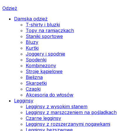
Odzież
Damska odzież
T-shirty i bluzki
Topy na ramiączkach
Staniki sportowe
Bluzy
Kurtki
Joggery i spodnie
Spodenki
Kombinezony
Stroje kąpielowe
Bielizna
Skarpetki
Czapki
Akcesoria do włosów
Legginsy
Legginsy z wysokim stanem
Legginsy z marszczeniem na pośladkach
Czarne legginsy
Legginsy z rozszerzanymi nogawkami
Legginsy bezszwowe