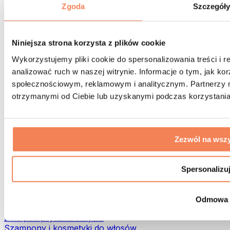
Torby na żywność i akcesoria
Zgoda
Szczegół
Torby na siłownię
Plecaki
Akcesoria dopasowane do aktywności
Niniejsza strona korzysta z plików cookie
Bieganie
Wykorzystujemy pliki cookie do spersonalizowania treści i 
Sporty walki
analizować ruch w naszej witrynie. Informacje o tym, jak k
Kolarstwo
społecznościowym, reklamowym i analitycznym. Partnerzy m
Joga i pilates
Terapia zimnem
otrzymanymi od Ciebie lub uzyskanymi podczas korzystania 
Pływanie
Trekking
Biohacking
Zezwól na wszy
Terapia Światłem Czerwonym
Filtry i dzbanki do wody
Eko dom
Spersonalizu
Środki do prania
Środki czystości
Odmowa
Naturalne kosmetyki
Żele pod prysznic i mydła
Szampony i kosmetyki do włosów