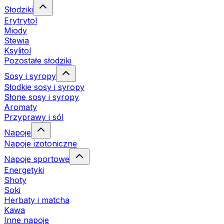
Słodziki
Erytrytol
Miody
Stewia
Ksylitol
Pozostałe słodziki
Sosy i syropy
Słodkie sosy i syropy
Słone sosy i syropy
Aromaty
Przyprawy i sól
Napoje
Napoje izotoniczne
Napoje sportowe
Energetyki
Shoty
Soki
Herbaty i matcha
Kawa
Inne napoje