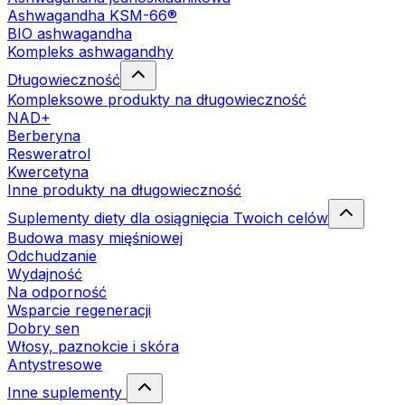
Ashwagandha KSM-66®
BIO ashwagandha
Kompleks ashwagandhy
Długowieczność
Kompleksowe produkty na długowieczność
NAD+
Berberyna
Resweratrol
Kwercetyna
Inne produkty na długowieczność
Suplementy diety dla osiągnięcia Twoich celów
Budowa masy mięśniowej
Odchudzanie
Wydajność
Na odporność
Wsparcie regeneracji
Dobry sen
Włosy, paznokcie i skóra
Antystresowe
Inne suplementy