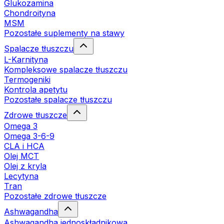
Glukozamina
Chondroityna
MSM
Pozostałe suplementy na stawy
Spalacze tłuszczu
L-Karnityna
Kompleksowe spalacze tłuszczu
Termogeniki
Kontrola apetytu
Pozostałe spalacze tłuszczu
Zdrowe tłuszcze
Omega 3
Omega 3-6-9
CLA i HCA
Olej MCT
Olej z kryla
Lecytyna
Tran
Pozostałe zdrowe tłuszcze
Ashwagandha
Ashwagandha jednoskładnikowa