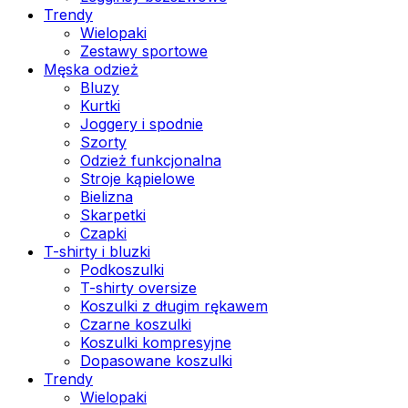
Trendy
Wielopaki
Zestawy sportowe
Męska odzież
Bluzy
Kurtki
Joggery i spodnie
Szorty
Odzież funkcjonalna
Stroje kąpielowe
Bielizna
Skarpetki
Czapki
T-shirty i bluzki
Podkoszulki
T-shirty oversize
Koszulki z długim rękawem
Czarne koszulki
Koszulki kompresyjne
Dopasowane koszulki
Trendy
Wielopaki