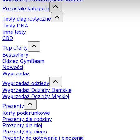
Pozostałe kategorie
Testy diagnostyczne
Testy DNA
Inne testy
CBD
Top oferty
Bestsellery
Odzież GymBeam
Nowości
Wyprzedaż
Wyprzedaż odzieży
Wyprzedaż Odzieży Damskiej
Wyprzedaż Odzieży Męskiej
Prezenty
Karty podarunkowe
Prezenty dla rodziny
Prezenty dla niej
Prezenty dla niego
Prezenty do gotowania i pieczenia