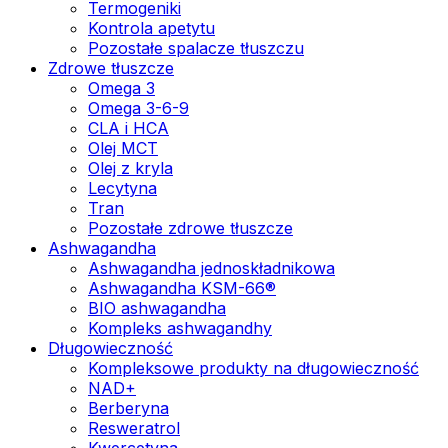
Termogeniki
Kontrola apetytu
Pozostałe spalacze tłuszczu
Zdrowe tłuszcze
Omega 3
Omega 3-6-9
CLA i HCA
Olej MCT
Olej z kryla
Lecytyna
Tran
Pozostałe zdrowe tłuszcze
Ashwagandha
Ashwagandha jednoskładnikowa
Ashwagandha KSM-66®
BIO ashwagandha
Kompleks ashwagandhy
Długowieczność
Kompleksowe produkty na długowieczność
NAD+
Berberyna
Resweratrol
Kwercetyna