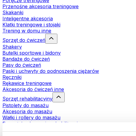
Poręcze treningowe
Przenośne akcesoria treningowe
Skakanki
Inteligentne akcesoria
Klatki treningowe i stojaki
Trening w domu inne
Sprzęt do ćwiczeń
Shakery
Butelki sportowe i bidony
Bandaże do ćwiczeń
Pasy do ćwiczeń
Paski i uchwyty do podnoszenia ciężarów
Ręczniki
Rękawice treningowe
Akcesoria do ćwiczeń inne
Sprzęt rehabilitacyjny
Pistolety do masażu
Akcesoria do masażu
Wałki i rollery do masażu
Pozostałe akcesoria rehabilitacyjne
Torby i plecaki