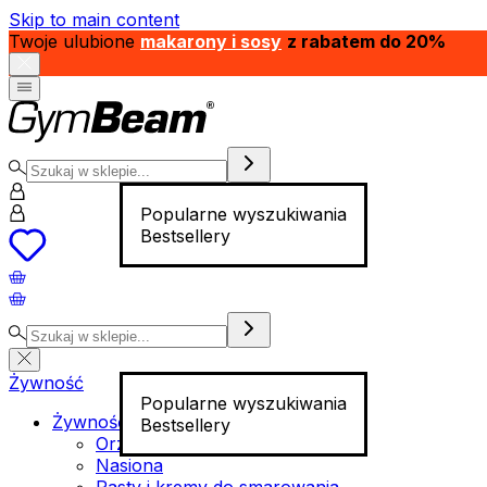
Skip to main content
Twoje ulubione
makarony i sosy
z rabatem do 20%
Popularne wyszukiwania
Bestsellery
Żywność
Popularne wyszukiwania
Żywność funkcjonalna
Bestsellery
Orzechy
Nasiona
Pasty i kremy do smarowania