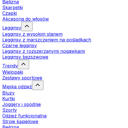
Bielizna
Skarpetki
Czapki
Akcesoria do włosów
Legginsy
Legginsy z wysokim stanem
Legginsy z marszczeniem na pośladkach
Czarne legginsy
Legginsy z rozszerzanymi nogawkami
Legginsy bezszwowe
Trendy
Wielopaki
Zestawy sportowe
Męska odzież
Bluzy
Kurtki
Joggery i spodnie
Szorty
Odzież funkcjonalna
Stroje kąpielowe
Bielizna