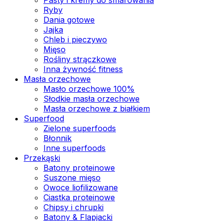
Ryby
Dania gotowe
Jajka
Chleb i pieczywo
Mięso
Rośliny strączkowe
Inna żywność fitness
Masła orzechowe
Masło orzechowe 100%
Słodkie masła orzechowe
Masła orzechowe z białkiem
Superfood
Zielone superfoods
Błonnik
Inne superfoods
Przekąski
Batony proteinowe
Suszone mięso
Owoce liofilizowane
Ciastka proteinowe
Chipsy i chrupki
Batony & Flapjacki