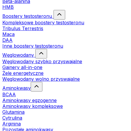
Beta-alanina
HMB
Boostery testosteronu
Kompleksowe boostery testosteronu
Tribulus Terrestris
Maca
DAA
Inne boostery testosteronu
Węglowodany
Węglowodany szybko przyswajalne
Gainery all-in-one
Żele energetyczne
Węglowodany wolno przyswajalne
Aminokwasy
BCAA
Aminokwasy egzogenne
Aminokwasy kompleksowe
Glutamina
Cytrulina
Arginina
Pozostałe aminokwasy