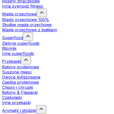
Rośliny strączkowe
Inna żywność fitness
Masła orzechowe
Masło orzechowe 100%
Słodkie masła orzechowe
Masła orzechowe z białkiem
Superfood
Zielone superfoods
Błonnik
Inne superfoods
Przekąski
Batony proteinowe
Suszone mięso
Owoce liofilizowane
Ciastka proteinowe
Chipsy i chrupki
Batony & Flapjacki
Czekolady
Inne przekąski
Aromaty i słodziki