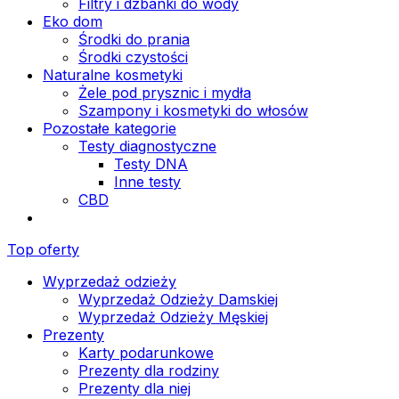
Filtry i dzbanki do wody
Eko dom
Środki do prania
Środki czystości
Naturalne kosmetyki
Żele pod prysznic i mydła
Szampony i kosmetyki do włosów
Pozostałe kategorie
Testy diagnostyczne
Testy DNA
Inne testy
CBD
Top oferty
Wyprzedaż odzieży
Wyprzedaż Odzieży Damskiej
Wyprzedaż Odzieży Męskiej
Prezenty
Karty podarunkowe
Prezenty dla rodziny
Prezenty dla niej