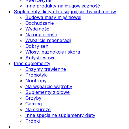
Inne produkty na długowieczność
Suplementy diety dla osiągnięcia Twoich celów
Budowa masy mięśniowej
Odchudzanie
Wydajność
Na odporność
Wsparcie regeneracji
Dobry sen
Włosy, paznokcie i skóra
Antystresowe
Inne suplementy
Enzymy trawienne
Probiotyki
Nootropy
Na wsparcie wątroby
Suplementy ziołowe
Grzyby
Gaming
Na skurcze
Inne specjalne suplementy diety
Próbki