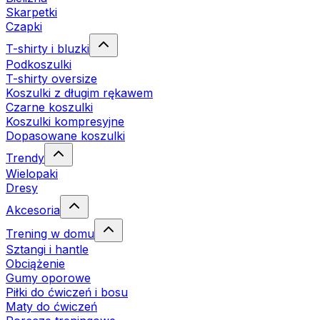
Skarpetki
Czapki
T-shirty i bluzki
Podkoszulki
T-shirty oversize
Koszulki z długim rękawem
Czarne koszulki
Koszulki kompresyjne
Dopasowane koszulki
Trendy
Wielopaki
Dresy
Akcesoria
Trening w domu
Sztangi i hantle
Obciążenie
Gumy oporowe
Piłki do ćwiczeń i bosu
Maty do ćwiczeń