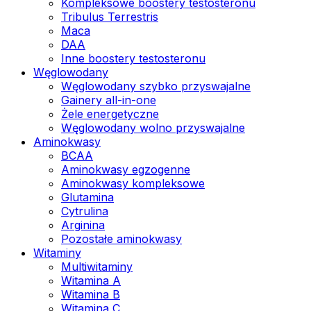
Kompleksowe boostery testosteronu
Tribulus Terrestris
Maca
DAA
Inne boostery testosteronu
Węglowodany
Węglowodany szybko przyswajalne
Gainery all-in-one
Żele energetyczne
Węglowodany wolno przyswajalne
Aminokwasy
BCAA
Aminokwasy egzogenne
Aminokwasy kompleksowe
Glutamina
Cytrulina
Arginina
Pozostałe aminokwasy
Witaminy
Multiwitaminy
Witamina A
Witamina B
Witamina C