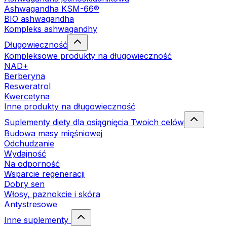
Ashwagandha KSM-66®
BIO ashwagandha
Kompleks ashwagandhy
Długowieczność
Kompleksowe produkty na długowieczność
NAD+
Berberyna
Resweratrol
Kwercetyna
Inne produkty na długowieczność
Suplementy diety dla osiągnięcia Twoich celów
Budowa masy mięśniowej
Odchudzanie
Wydajność
Na odporność
Wsparcie regeneracji
Dobry sen
Włosy, paznokcie i skóra
Antystresowe
Inne suplementy