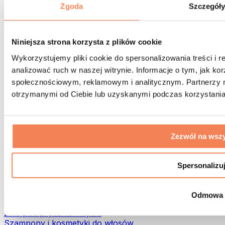
Torby na żywność i akcesoria
Zgoda
Szczegół
Torby na siłownię
Plecaki
Akcesoria dopasowane do aktywności
Niniejsza strona korzysta z plików cookie
Bieganie
Wykorzystujemy pliki cookie do spersonalizowania treści i 
Sporty walki
analizować ruch w naszej witrynie. Informacje o tym, jak k
Kolarstwo
społecznościowym, reklamowym i analitycznym. Partnerzy m
Joga i pilates
Terapia zimnem
otrzymanymi od Ciebie lub uzyskanymi podczas korzystania 
Pływanie
Trekking
Biohacking
Zezwól na wszy
Terapia Światłem Czerwonym
Filtry i dzbanki do wody
Eko dom
Spersonalizu
Środki do prania
Środki czystości
Odmowa
Naturalne kosmetyki
Żele pod prysznic i mydła
Szampony i kosmetyki do włosów