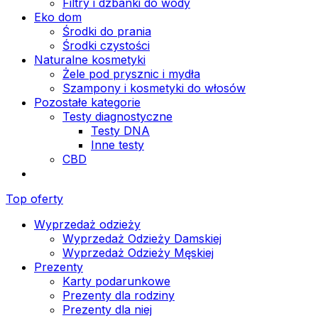
Filtry i dzbanki do wody
Eko dom
Środki do prania
Środki czystości
Naturalne kosmetyki
Żele pod prysznic i mydła
Szampony i kosmetyki do włosów
Pozostałe kategorie
Testy diagnostyczne
Testy DNA
Inne testy
CBD
Top oferty
Wyprzedaż odzieży
Wyprzedaż Odzieży Damskiej
Wyprzedaż Odzieży Męskiej
Prezenty
Karty podarunkowe
Prezenty dla rodziny
Prezenty dla niej