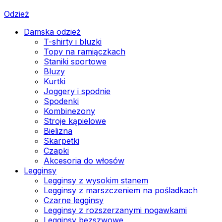
Odzież
Damska odzież
T-shirty i bluzki
Topy na ramiączkach
Staniki sportowe
Bluzy
Kurtki
Joggery i spodnie
Spodenki
Kombinezony
Stroje kąpielowe
Bielizna
Skarpetki
Czapki
Akcesoria do włosów
Legginsy
Legginsy z wysokim stanem
Legginsy z marszczeniem na pośladkach
Czarne legginsy
Legginsy z rozszerzanymi nogawkami
Legginsy bezszwowe