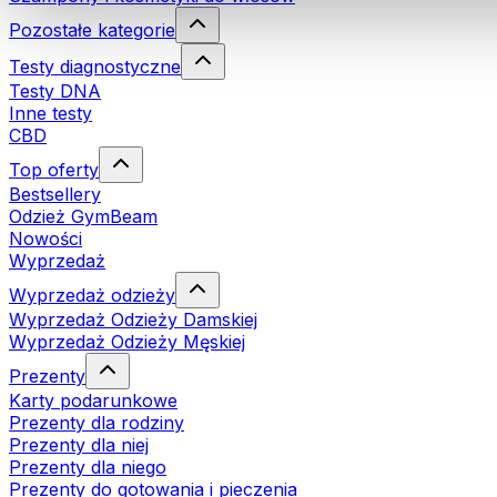
Pozostałe kategorie
Testy diagnostyczne
Testy DNA
Inne testy
CBD
Top oferty
Bestsellery
Odzież GymBeam
Nowości
Wyprzedaż
Wyprzedaż odzieży
Wyprzedaż Odzieży Damskiej
Wyprzedaż Odzieży Męskiej
Prezenty
Karty podarunkowe
Prezenty dla rodziny
Prezenty dla niej
Prezenty dla niego
Prezenty do gotowania i pieczenia