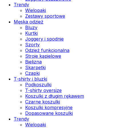
Trendy
Wielopaki
Zestawy sportowe
Męska odzież
Bluzy
Kurtki
Joggery i spodnie
Szorty
Odzież funkcjonalna
Stroje kąpielowe
Bielizna
Skarpetki
Czapki
T-shirty i bluzki
Podkoszulki
T-shirty oversize
Koszulki z długim rękawem
Czarne koszulki
Koszulki kompresyjne
Dopasowane koszulki
Trendy
Wielopaki