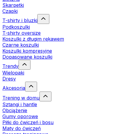
Skarpetki
Czapki
T-shirty i bluzki
Podkoszulki
T-shirty oversize
Koszulki z długim rękawem
Czarne koszulki
Koszulki kompresyjne
Dopasowane koszulki
Trendy
Wielopaki
Dresy
Akcesoria
Trening w domu
Sztangi i hantle
Obciążenie
Gumy oporowe
Piłki do ćwiczeń i bosu
Maty do ćwiczeń