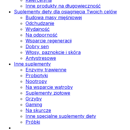
Inne produkty na długowieczność
Suplementy diety dla osiągnięcia Twoich celów
Budowa masy mięśniowej
Odchudzanie
Wydajność
Na odporność
Wsparcie regeneracji
Dobry sen
Włosy, paznokcie i skóra
Antystresowe
Inne suplementy
Enzymy trawienne
Probiotyki
Nootropy
Na wsparcie wątroby
Suplementy ziołowe
Grzyby
Gaming
Na skurcze
Inne specjalne suplementy diety
Próbki