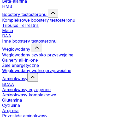
Beta-alanina
HMB
Boostery testosteronu
Kompleksowe boostery testosteronu
Tribulus Terrestris
Maca
DAA
Inne boostery testosteronu
Węglowodany
Węglowodany szybko przyswajalne
Gainery all-in-one
Żele energetyczne
Węglowodany wolno przyswajalne
Aminokwasy
BCAA
Aminokwasy egzogenne
Aminokwasy kompleksowe
Glutamina
Cytrulina
Arginina
Pozostałe aminokwasy