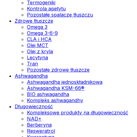
Termogeniki
Kontrola apetytu
Pozostałe spalacze tłuszczu
Zdrowe tłuszcze
Omega 3
Omega 3-6-9
CLA i HCA
Olej MCT
Olej z kryla
Lecytyna
Tran
Pozostałe zdrowe tłuszcze
Ashwagandha
Ashwagandha jednoskładnikowa
Ashwagandha KSM-66®
BIO ashwagandha
Kompleks ashwagandhy
Długowieczność
Kompleksowe produkty na długowieczność
NAD+
Berberyna
Resweratrol
Kwercetyna