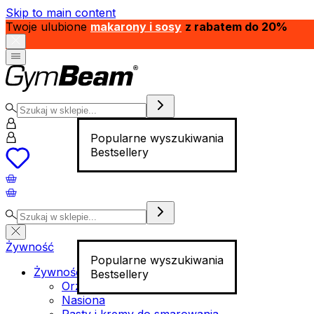
Skip to main content
Twoje ulubione
makarony i sosy
z rabatem do 20%
Popularne wyszukiwania
Bestsellery
Żywność
Popularne wyszukiwania
Żywność funkcjonalna
Bestsellery
Orzechy
Nasiona
Pasty i kremy do smarowania