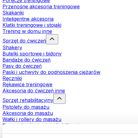
Poręcze treningowe
Przenośne akcesoria treningowe
Skakanki
Inteligentne akcesoria
Klatki treningowe i stojaki
Trening w domu inne
Sprzęt do ćwiczeń
Shakery
Butelki sportowe i bidony
Bandaże do ćwiczeń
Pasy do ćwiczeń
Paski i uchwyty do podnoszenia ciężarów
Ręczniki
Rękawice treningowe
Akcesoria do ćwiczeń inne
Sprzęt rehabilitacyjny
Pistolety do masażu
Akcesoria do masażu
Wałki i rollery do masażu
Pozostałe akcesoria rehabilitacyjne
Torby i plecaki