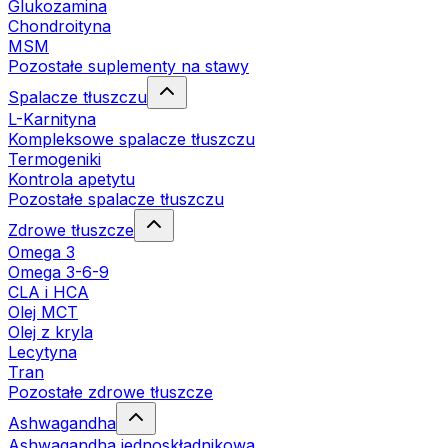
Glukozamina
Chondroityna
MSM
Pozostałe suplementy na stawy
Spalacze tłuszczu
L-Karnityna
Kompleksowe spalacze tłuszczu
Termogeniki
Kontrola apetytu
Pozostałe spalacze tłuszczu
Zdrowe tłuszcze
Omega 3
Omega 3-6-9
CLA i HCA
Olej MCT
Olej z kryla
Lecytyna
Tran
Pozostałe zdrowe tłuszcze
Ashwagandha
Ashwagandha jednoskładnikowa