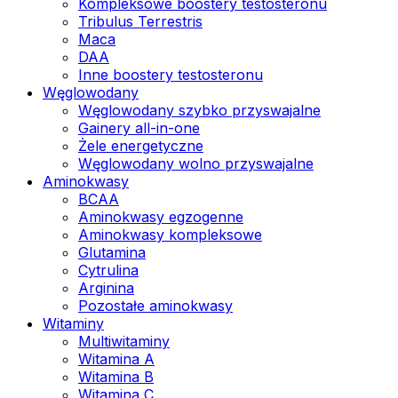
Kompleksowe boostery testosteronu
Tribulus Terrestris
Maca
DAA
Inne boostery testosteronu
Węglowodany
Węglowodany szybko przyswajalne
Gainery all-in-one
Żele energetyczne
Węglowodany wolno przyswajalne
Aminokwasy
BCAA
Aminokwasy egzogenne
Aminokwasy kompleksowe
Glutamina
Cytrulina
Arginina
Pozostałe aminokwasy
Witaminy
Multiwitaminy
Witamina A
Witamina B
Witamina C