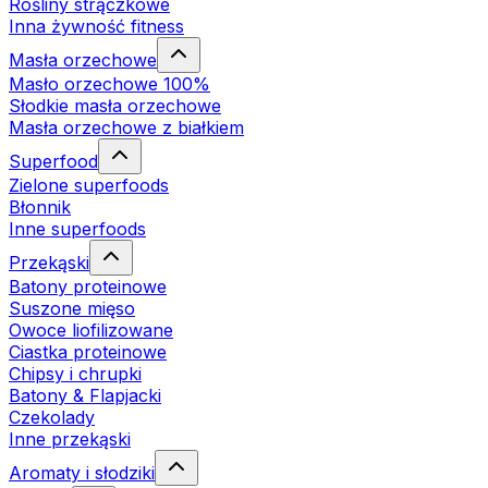
Rośliny strączkowe
Inna żywność fitness
Masła orzechowe
Masło orzechowe 100%
Słodkie masła orzechowe
Masła orzechowe z białkiem
Superfood
Zielone superfoods
Błonnik
Inne superfoods
Przekąski
Batony proteinowe
Suszone mięso
Owoce liofilizowane
Ciastka proteinowe
Chipsy i chrupki
Batony & Flapjacki
Czekolady
Inne przekąski
Aromaty i słodziki