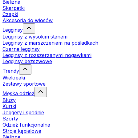
Bielizna
Skarpetki
Czapki
Akcesoria do włosów
Legginsy
Legginsy z wysokim stanem
Legginsy z marszczeniem na pośladkach
Czarne legginsy
Legginsy z rozszerzanymi nogawkami
Legginsy bezszwowe
Trendy
Wielopaki
Zestawy sportowe
Męska odzież
Bluzy
Kurtki
Joggery i spodnie
Szorty
Odzież funkcjonalna
Stroje kąpielowe
Bielizna