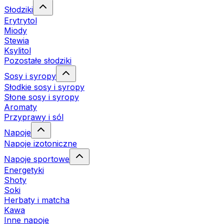
Słodziki
Erytrytol
Miody
Stewia
Ksylitol
Pozostałe słodziki
Sosy i syropy
Słodkie sosy i syropy
Słone sosy i syropy
Aromaty
Przyprawy i sól
Napoje
Napoje izotoniczne
Napoje sportowe
Energetyki
Shoty
Soki
Herbaty i matcha
Kawa
Inne napoje