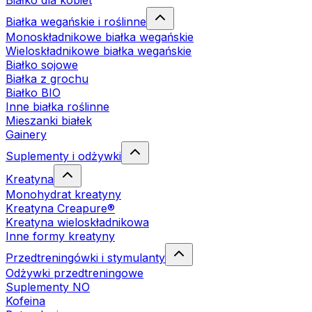
Białko dla kobiet
Białka wegańskie i roślinne
Monoskładnikowe białka wegańskie
Wieloskładnikowe białka wegańskie
Białko sojowe
Białka z grochu
Białko BIO
Inne białka roślinne
Mieszanki białek
Gainery
Suplementy i odżywki
Kreatyna
Monohydrat kreatyny
Kreatyna Creapure®
Kreatyna wieloskładnikowa
Inne formy kreatyny
Przedtreningówki i stymulanty
Odżywki przedtreningowe
Suplementy NO
Kofeina