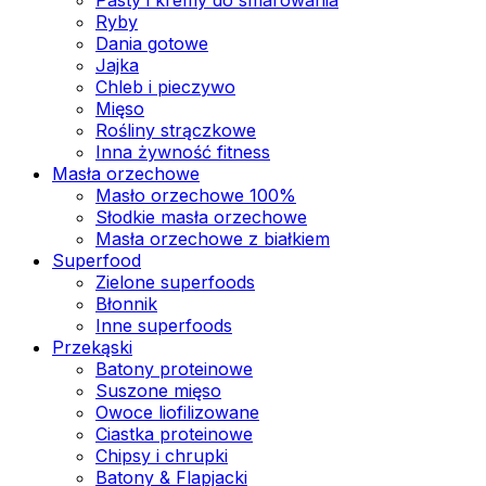
Ryby
Dania gotowe
Jajka
Chleb i pieczywo
Mięso
Rośliny strączkowe
Inna żywność fitness
Masła orzechowe
Masło orzechowe 100%
Słodkie masła orzechowe
Masła orzechowe z białkiem
Superfood
Zielone superfoods
Błonnik
Inne superfoods
Przekąski
Batony proteinowe
Suszone mięso
Owoce liofilizowane
Ciastka proteinowe
Chipsy i chrupki
Batony & Flapjacki