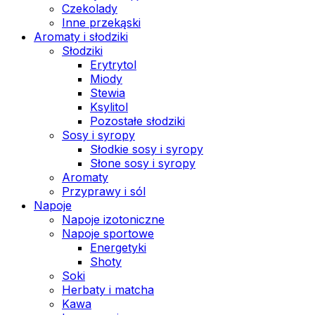
Czekolady
Inne przekąski
Aromaty i słodziki
Słodziki
Erytrytol
Miody
Stewia
Ksylitol
Pozostałe słodziki
Sosy i syropy
Słodkie sosy i syropy
Słone sosy i syropy
Aromaty
Przyprawy i sól
Napoje
Napoje izotoniczne
Napoje sportowe
Energetyki
Shoty
Soki
Herbaty i matcha
Kawa