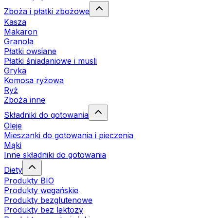
Zboża i płatki zbożowe
Kasza
Makaron
Granola
Płatki owsiane
Płatki śniadaniowe i musli
Gryka
Komosa ryżowa
Ryż
Zboża inne
Składniki do gotowania
Oleje
Mieszanki do gotowania i pieczenia
Mąki
Inne składniki do gotowania
Diety
Produkty BIO
Produkty wegańskie
Produkty bezglutenowe
Produkty bez laktozy