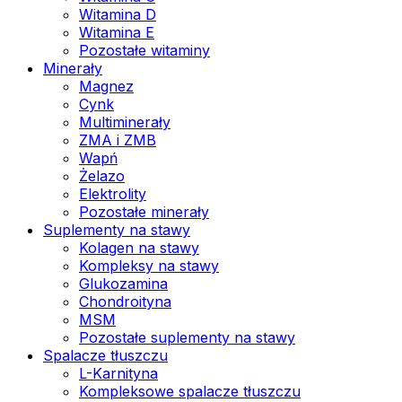
Witamina D
Witamina E
Pozostałe witaminy
Minerały
Magnez
Cynk
Multiminerały
ZMA i ZMB
Wapń
Żelazo
Elektrolity
Pozostałe minerały
Suplementy na stawy
Kolagen na stawy
Kompleksy na stawy
Glukozamina
Chondroityna
MSM
Pozostałe suplementy na stawy
Spalacze tłuszczu
L-Karnityna
Kompleksowe spalacze tłuszczu