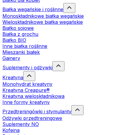
Białko dla kobiet
Białka wegańskie i roślinne
Monoskładnikowe białka wegańskie
Wieloskładnikowe białka wegańskie
Białko sojowe
Białka z grochu
Białko BIO
Inne białka roślinne
Mieszanki białek
Gainery
Suplementy i odżywki
Kreatyna
Monohydrat kreatyny
Kreatyna Creapure®
Kreatyna wieloskładnikowa
Inne formy kreatyny
Przedtreningówki i stymulanty
Odżywki przedtreningowe
Suplementy NO
Kofeina