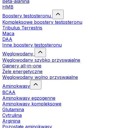
Beta-alanina
HMB
Boostery testosteronu
Kompleksowe boostery testosteronu
Tribulus Terrestris
Maca
DAA
Inne boostery testosteronu
Węglowodany
Węglowodany szybko przyswajalne
Gainery all-in-one
Żele energetyczne
Węglowodany wolno przyswajalne
Aminokwasy
BCAA
Aminokwasy egzogenne
Aminokwasy kompleksowe
Glutamina
Cytrulina
Arginina
Pozostałe aminokwasy