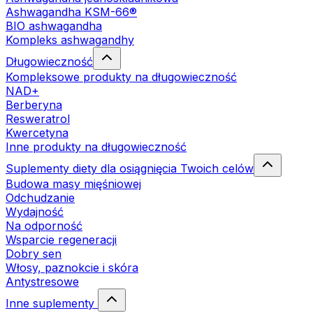
Ashwagandha KSM-66®
BIO ashwagandha
Kompleks ashwagandhy
Długowieczność
Kompleksowe produkty na długowieczność
NAD+
Berberyna
Resweratrol
Kwercetyna
Inne produkty na długowieczność
Suplementy diety dla osiągnięcia Twoich celów
Budowa masy mięśniowej
Odchudzanie
Wydajność
Na odporność
Wsparcie regeneracji
Dobry sen
Włosy, paznokcie i skóra
Antystresowe
Inne suplementy