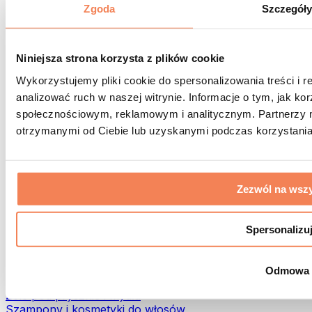
Torby na żywność i akcesoria
Zgoda
Szczegół
Torby na siłownię
Plecaki
Akcesoria dopasowane do aktywności
Niniejsza strona korzysta z plików cookie
Bieganie
Wykorzystujemy pliki cookie do spersonalizowania treści i 
Sporty walki
analizować ruch w naszej witrynie. Informacje o tym, jak k
Kolarstwo
społecznościowym, reklamowym i analitycznym. Partnerzy m
Joga i pilates
Terapia zimnem
otrzymanymi od Ciebie lub uzyskanymi podczas korzystania 
Pływanie
Trekking
Biohacking
Zezwól na wszy
Terapia Światłem Czerwonym
Filtry i dzbanki do wody
Eko dom
Spersonalizu
Środki do prania
Środki czystości
Odmowa
Naturalne kosmetyki
Żele pod prysznic i mydła
Szampony i kosmetyki do włosów