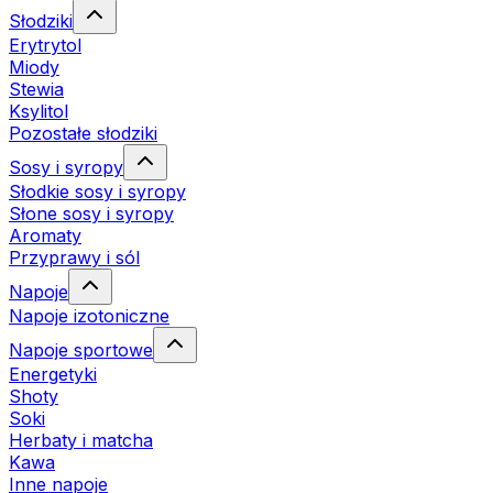
Słodziki
Erytrytol
Miody
Stewia
Ksylitol
Pozostałe słodziki
Sosy i syropy
Słodkie sosy i syropy
Słone sosy i syropy
Aromaty
Przyprawy i sól
Napoje
Napoje izotoniczne
Napoje sportowe
Energetyki
Shoty
Soki
Herbaty i matcha
Kawa
Inne napoje