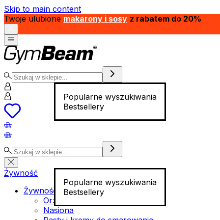
Skip to main content
Twoje ulubione
makarony i sosy
z rabatem do 20%
Popularne wyszukiwania
Bestsellery
Żywność
Popularne wyszukiwania
Żywność funkcjonalna
Bestsellery
Orzechy
Nasiona
Pasty i kremy do smarowania