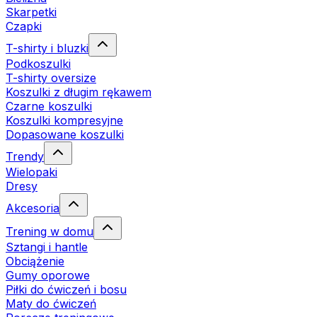
Skarpetki
Czapki
T-shirty i bluzki
Podkoszulki
T-shirty oversize
Koszulki z długim rękawem
Czarne koszulki
Koszulki kompresyjne
Dopasowane koszulki
Trendy
Wielopaki
Dresy
Akcesoria
Trening w domu
Sztangi i hantle
Obciążenie
Gumy oporowe
Piłki do ćwiczeń i bosu
Maty do ćwiczeń