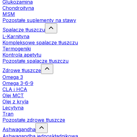
Glukozamina
Chondroityna
MSM
Pozostałe suplementy na stawy
Spalacze tłuszczu
L-Karnityna
Kompleksowe spalacze tłuszczu
Termogeniki
Kontrola apetytu
Pozostałe spalacze tłuszczu
Zdrowe tłuszcze
Omega 3
Omega 3-6-9
CLA i HCA
Olej MCT
Olej z kryla
Lecytyna
Tran
Pozostałe zdrowe tłuszcze
Ashwagandha
Ashwagandha jednoskładnikowa