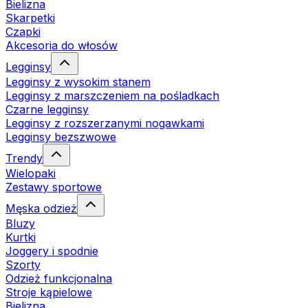
Bielizna
Skarpetki
Czapki
Akcesoria do włosów
Legginsy
Legginsy z wysokim stanem
Legginsy z marszczeniem na pośladkach
Czarne legginsy
Legginsy z rozszerzanymi nogawkami
Legginsy bezszwowe
Trendy
Wielopaki
Zestawy sportowe
Męska odzież
Bluzy
Kurtki
Joggery i spodnie
Szorty
Odzież funkcjonalna
Stroje kąpielowe
Bielizna