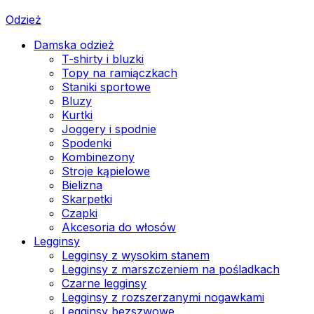
Odzież
Damska odzież
T-shirty i bluzki
Topy na ramiączkach
Staniki sportowe
Bluzy
Kurtki
Joggery i spodnie
Spodenki
Kombinezony
Stroje kąpielowe
Bielizna
Skarpetki
Czapki
Akcesoria do włosów
Legginsy
Legginsy z wysokim stanem
Legginsy z marszczeniem na pośladkach
Czarne legginsy
Legginsy z rozszerzanymi nogawkami
Legginsy bezszwowe