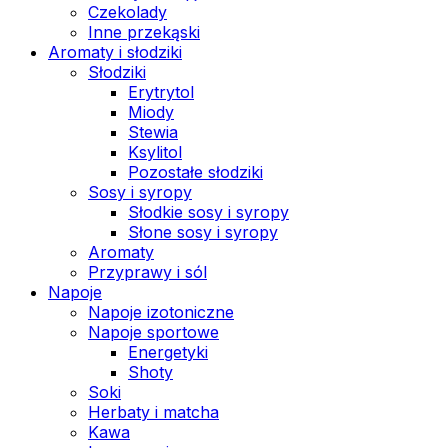
Czekolady
Inne przekąski
Aromaty i słodziki
Słodziki
Erytrytol
Miody
Stewia
Ksylitol
Pozostałe słodziki
Sosy i syropy
Słodkie sosy i syropy
Słone sosy i syropy
Aromaty
Przyprawy i sól
Napoje
Napoje izotoniczne
Napoje sportowe
Energetyki
Shoty
Soki
Herbaty i matcha
Kawa