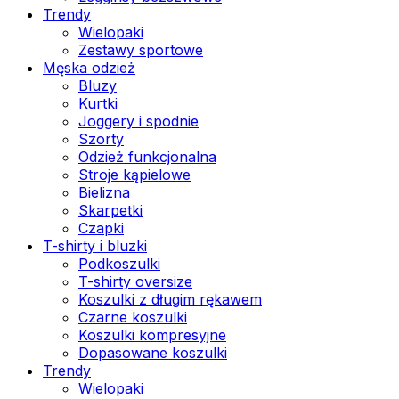
Trendy
Wielopaki
Zestawy sportowe
Męska odzież
Bluzy
Kurtki
Joggery i spodnie
Szorty
Odzież funkcjonalna
Stroje kąpielowe
Bielizna
Skarpetki
Czapki
T-shirty i bluzki
Podkoszulki
T-shirty oversize
Koszulki z długim rękawem
Czarne koszulki
Koszulki kompresyjne
Dopasowane koszulki
Trendy
Wielopaki