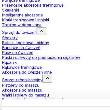
Poręcze treningowe
Przenośne akcesoria treningowe
Skakanki
Inteligentne akcesoria
Klatki treningowe i stojaki
Trening w domu inne
Sprzęt do ćwiczeń
Shakery
Butelki sportowe i bidony
Bandaże do ćwiczeń
Pasy do ćwiczeń
Paski i uchwyty do podnoszenia ciężarów
Ręczniki
Rękawice treningowe
Akcesoria do ćwiczeń inne
Sprzęt rehabilitacyjny
Pistolety do masażu
Akcesoria do masażu
Wałki i rollery do masażu
Pozostałe akcesoria rehabilitacyjne
Torby i plecaki