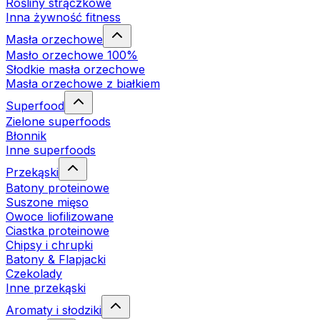
Rośliny strączkowe
Inna żywność fitness
Masła orzechowe
Masło orzechowe 100%
Słodkie masła orzechowe
Masła orzechowe z białkiem
Superfood
Zielone superfoods
Błonnik
Inne superfoods
Przekąski
Batony proteinowe
Suszone mięso
Owoce liofilizowane
Ciastka proteinowe
Chipsy i chrupki
Batony & Flapjacki
Czekolady
Inne przekąski
Aromaty i słodziki