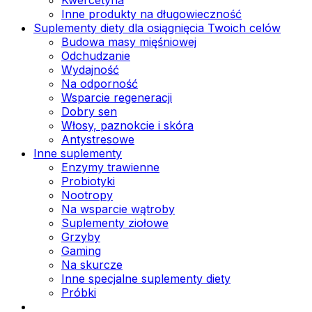
Inne produkty na długowieczność
Suplementy diety dla osiągnięcia Twoich celów
Budowa masy mięśniowej
Odchudzanie
Wydajność
Na odporność
Wsparcie regeneracji
Dobry sen
Włosy, paznokcie i skóra
Antystresowe
Inne suplementy
Enzymy trawienne
Probiotyki
Nootropy
Na wsparcie wątroby
Suplementy ziołowe
Grzyby
Gaming
Na skurcze
Inne specjalne suplementy diety
Próbki