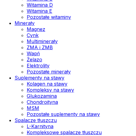
Witamina D
Witamina E
Pozostałe witaminy
Minerały
Magnez
Cynk
Multiminerały
ZMA i ZMB
Wapń
Żelazo
Elektrolity
Pozostałe minerały
Suplementy na stawy
Kolagen na stawy
Kompleksy na stawy
Glukozamina
Chondroityna
MSM
Pozostałe suplementy na stawy
Spalacze tłuszczu
L-Karnityna
Kompleksowe spalacze tłuszczu