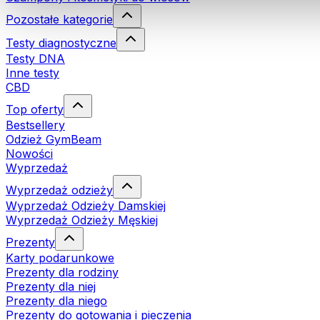
Pozostałe kategorie
Testy diagnostyczne
Testy DNA
Inne testy
CBD
Top oferty
Bestsellery
Odzież GymBeam
Nowości
Wyprzedaż
Wyprzedaż odzieży
Wyprzedaż Odzieży Damskiej
Wyprzedaż Odzieży Męskiej
Prezenty
Karty podarunkowe
Prezenty dla rodziny
Prezenty dla niej
Prezenty dla niego
Prezenty do gotowania i pieczenia