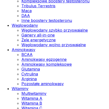
Kompleksowe boostery testosteronu
Tribulus Terrestris
Maca
DAA
Inne boostery testosteronu
Węglowodany
Węglowodany szybko przyswajalne
Gainery all-in-one
Żele energetyczne
Węglowodany wolno przyswajalne
Aminokwasy
BCAA
Aminokwasy egzogenne
Aminokwasy kompleksowe
Glutamina
Cytrulina
Arginina
Pozostałe aminokwasy
Witaminy
Multiwitaminy
Witamina A
Witamina B
Witamina C