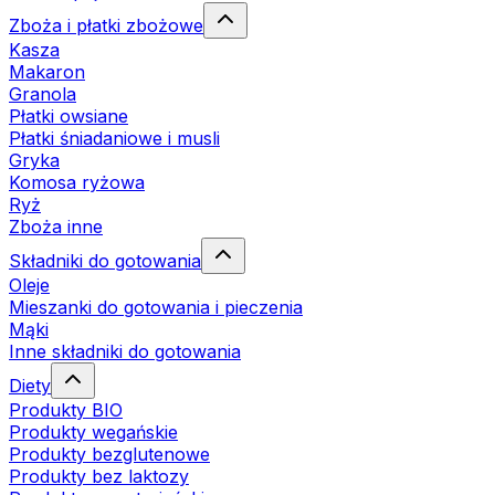
Zboża i płatki zbożowe
Kasza
Makaron
Granola
Płatki owsiane
Płatki śniadaniowe i musli
Gryka
Komosa ryżowa
Ryż
Zboża inne
Składniki do gotowania
Oleje
Mieszanki do gotowania i pieczenia
Mąki
Inne składniki do gotowania
Diety
Produkty BIO
Produkty wegańskie
Produkty bezglutenowe
Produkty bez laktozy