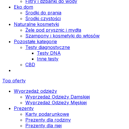
Filtry i dzbanki do wody
Eko dom
Środki do prania
Środki czystości
Naturalne kosmetyki
Żele pod prysznic i mydła
Szampony i kosmetyki do włosów
Pozostałe kategorie
Testy diagnostyczne
Testy DNA
Inne testy
CBD
Top oferty
Wyprzedaż odzieży
Wyprzedaż Odzieży Damskiej
Wyprzedaż Odzieży Męskiej
Prezenty
Karty podarunkowe
Prezenty dla rodziny
Prezenty dla niej