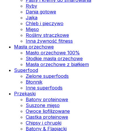
Ryby
Dania gotowe
Jajka
Chleb i pieczywo
Mięso
Rośliny strączkowe
Inna żywność fitness
Masła orzechowe
Masło orzechowe 100%
Słodkie masła orzechowe
Masła orzechowe z białkiem
Superfood
Zielone superfoods
Błonnik
Inne superfoods
Przekąski
Batony proteinowe
Suszone mięso
Owoce liofilizowane
Ciastka proteinowe
Chipsy i chrupki
Batony & Flapjacki