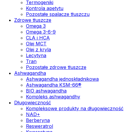
Termogeniki
Kontrola apetytu
Pozostałe spalacze tłuszczu
Zdrowe tłuszcze
Omega 3
Omega 3-6-9
CLA i HCA
Olej MCT
Olej z kryla
Lecytyna
Tran
Pozostałe zdrowe tłuszcze
Ashwagandha
Ashwagandha jednoskładnikowa
Ashwagandha KSM-66®
BIO ashwagandha
Kompleks ashwagandhy
Długowieczność
Kompleksowe produkty na długowieczność
NAD+
Berberyna
Resweratrol
Kwercetyna