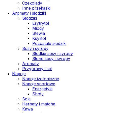
Czekolady
Inne przekąski
Aromaty i słodziki
Słodziki
Erytrytol
Miody
Stewia
Ksylitol
Pozostałe słodziki
Sosy i syropy
Słodkie sosy i syropy
Słone sosy i syropy
Aromaty
Przyprawy i sól
Napoje
Napoje izotoniczne
Napoje sportowe
Energetyki
Shoty
Soki
Herbaty i matcha
Kawa