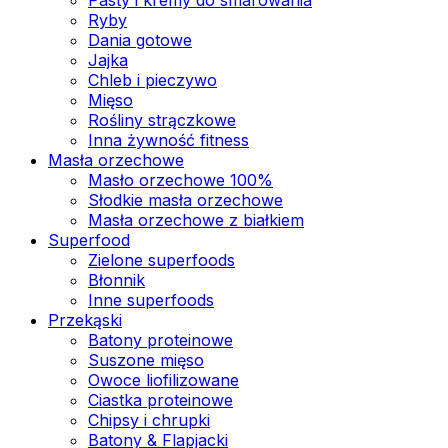
Ryby
Dania gotowe
Jajka
Chleb i pieczywo
Mięso
Rośliny strączkowe
Inna żywność fitness
Masła orzechowe
Masło orzechowe 100%
Słodkie masła orzechowe
Masła orzechowe z białkiem
Superfood
Zielone superfoods
Błonnik
Inne superfoods
Przekąski
Batony proteinowe
Suszone mięso
Owoce liofilizowane
Ciastka proteinowe
Chipsy i chrupki
Batony & Flapjacki