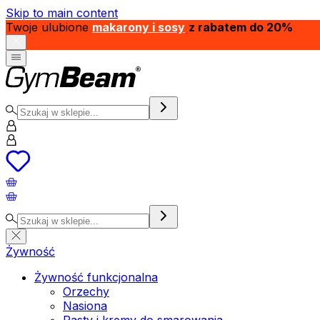
Skip to main content
Twoje ulubione
makarony i sosy
z rabatem do 20%
Żywność
Żywność funkcjonalna
Orzechy
Nasiona
Pasty i kremy do smarowania