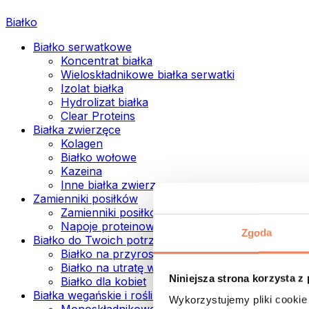
Białko
Białko serwatkowe
Koncentrat białka
Wieloskładnikowe białka serwatki
Izolat białka
Hydrolizat białka
Clear Proteins
Białka zwierzęce
Kolagen
Białko wołowe
Kazeina
Inne białka zwierzęce
Zamienniki posiłków
Zamienniki posiłków w proszku
Napoje proteinowe ready to drink
Zgoda
Białko do Twoich potrzeb
Białko na przyrost mięśni
Białko na utratę wagi
Niniejsza strona korzysta z
Białko dla kobiet
Białka wegańskie i roślinne
Wykorzystujemy pliki cookie 
Monoskładnikowe białka wegańskie