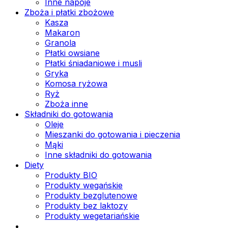
Inne napoje
Zboża i płatki zbożowe
Kasza
Makaron
Granola
Płatki owsiane
Płatki śniadaniowe i musli
Gryka
Komosa ryżowa
Ryż
Zboża inne
Składniki do gotowania
Oleje
Mieszanki do gotowania i pieczenia
Mąki
Inne składniki do gotowania
Diety
Produkty BIO
Produkty wegańskie
Produkty bezglutenowe
Produkty bez laktozy
Produkty wegetariańskie