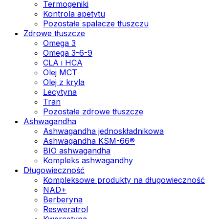
Termogeniki
Kontrola apetytu
Pozostałe spalacze tłuszczu
Zdrowe tłuszcze
Omega 3
Omega 3-6-9
CLA i HCA
Olej MCT
Olej z kryla
Lecytyna
Tran
Pozostałe zdrowe tłuszcze
Ashwagandha
Ashwagandha jednoskładnikowa
Ashwagandha KSM-66®
BIO ashwagandha
Kompleks ashwagandhy
Długowieczność
Kompleksowe produkty na długowieczność
NAD+
Berberyna
Resweratrol
Kwercetyna