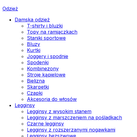
Odzież
Damska odzież
T-shirty i bluzki
Topy na ramiączkach
Staniki sportowe
Bluzy
Kurtki
Joggery i spodnie
Spodenki
Kombinezony
Stroje kąpielowe
Bielizna
Skarpetki
Czapki
Akcesoria do włosów
Legginsy
Legginsy z wysokim stanem
Legginsy z marszczeniem na pośladkach
Czarne legginsy
Legginsy z rozszerzanymi nogawkami
Legginsy bezszwowe