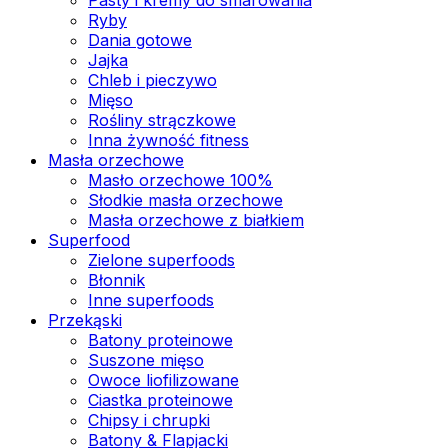
Ryby
Dania gotowe
Jajka
Chleb i pieczywo
Mięso
Rośliny strączkowe
Inna żywność fitness
Masła orzechowe
Masło orzechowe 100%
Słodkie masła orzechowe
Masła orzechowe z białkiem
Superfood
Zielone superfoods
Błonnik
Inne superfoods
Przekąski
Batony proteinowe
Suszone mięso
Owoce liofilizowane
Ciastka proteinowe
Chipsy i chrupki
Batony & Flapjacki