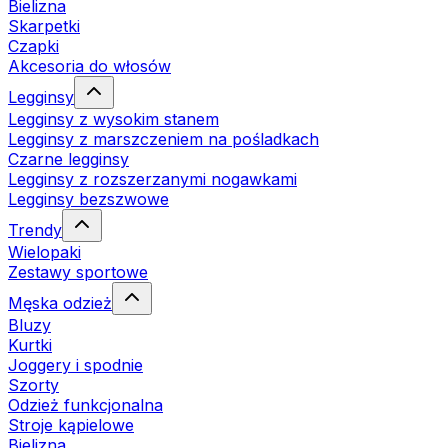
Bielizna
Skarpetki
Czapki
Akcesoria do włosów
Legginsy
Legginsy z wysokim stanem
Legginsy z marszczeniem na pośladkach
Czarne legginsy
Legginsy z rozszerzanymi nogawkami
Legginsy bezszwowe
Trendy
Wielopaki
Zestawy sportowe
Męska odzież
Bluzy
Kurtki
Joggery i spodnie
Szorty
Odzież funkcjonalna
Stroje kąpielowe
Bielizna