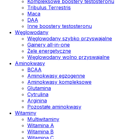
Kompleksowe boostery testosteronu
Tribulus Terrestris
Maca
DAA
Inne boostery testosteronu
Węglowodany
Węglowodany szybko przyswajalne
Gainery all-in-one
Żele energetyczne
Węglowodany wolno przyswajalne
Aminokwasy
BCAA
Aminokwasy egzogenne
Aminokwasy kompleksowe
Glutamina
Cytrulina
Arginina
Pozostałe aminokwasy
Witaminy
Multiwitaminy
Witamina A
Witamina B
Witamina C