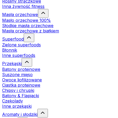
Rośliny strączkowe
Inna żywność fitness
Masła orzechowe
Masło orzechowe 100%
Słodkie masła orzechowe
Masła orzechowe z białkiem
Superfood
Zielone superfoods
Błonnik
Inne superfoods
Przekąski
Batony proteinowe
Suszone mięso
Owoce liofilizowane
Ciastka proteinowe
Chipsy i chrupki
Batony & Flapjacki
Czekolady
Inne przekąski
Aromaty i słodziki