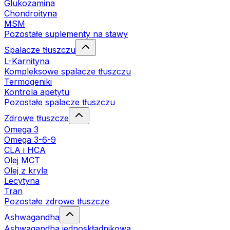
Glukozamina
Chondroityna
MSM
Pozostałe suplementy na stawy
Spalacze tłuszczu
L-Karnityna
Kompleksowe spalacze tłuszczu
Termogeniki
Kontrola apetytu
Pozostałe spalacze tłuszczu
Zdrowe tłuszcze
Omega 3
Omega 3-6-9
CLA i HCA
Olej MCT
Olej z kryla
Lecytyna
Tran
Pozostałe zdrowe tłuszcze
Ashwagandha
Ashwagandha jednoskładnikowa