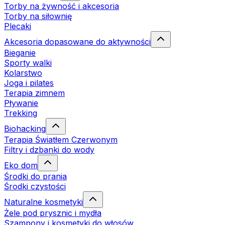
Torby na żywność i akcesoria
Torby na siłownię
Plecaki
Akcesoria dopasowane do aktywności
Bieganie
Sporty walki
Kolarstwo
Joga i pilates
Terapia zimnem
Pływanie
Trekking
Biohacking
Terapia Światłem Czerwonym
Filtry i dzbanki do wody
Eko dom
Środki do prania
Środki czystości
Naturalne kosmetyki
Żele pod prysznic i mydła
Szampony i kosmetyki do włosów