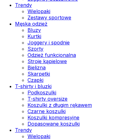
Trendy
Wielopaki
Zestawy sportowe
Męska odzież
Bluzy
Kurtki
Joggery i spodnie
Szorty
Odzież funkcjonalna
Stroje kąpielowe
Bielizna
Skarpetki
Czapki
T-shirty i bluzki
Podkoszulki
T-shirty oversize
Koszulki z długim rękawem
Czarne koszulki
Koszulki kompresyjne
Dopasowane koszulki
Trendy
Wielopaki