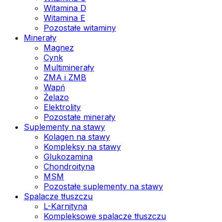
Witamina D
Witamina E
Pozostałe witaminy
Minerały
Magnez
Cynk
Multiminerały
ZMA i ZMB
Wapń
Żelazo
Elektrolity
Pozostałe minerały
Suplementy na stawy
Kolagen na stawy
Kompleksy na stawy
Glukozamina
Chondroityna
MSM
Pozostałe suplementy na stawy
Spalacze tłuszczu
L-Karnityna
Kompleksowe spalacze tłuszczu