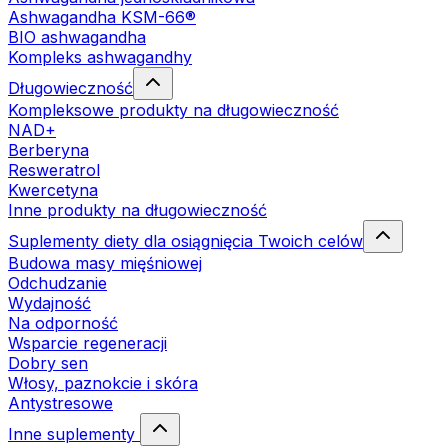
Ashwagandha KSM-66®
BIO ashwagandha
Kompleks ashwagandhy
Długowieczność
Kompleksowe produkty na długowieczność
NAD+
Berberyna
Resweratrol
Kwercetyna
Inne produkty na długowieczność
Suplementy diety dla osiągnięcia Twoich celów
Budowa masy mięśniowej
Odchudzanie
Wydajność
Na odporność
Wsparcie regeneracji
Dobry sen
Włosy, paznokcie i skóra
Antystresowe
Inne suplementy