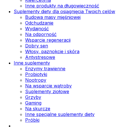
Inne produkty na długowieczność
Suplementy diety dla osiągnięcia Twoich celów
Budowa masy mięśniowej
Odchudzanie
Wydajność
Na odporność
Wsparcie regeneracji
Dobry sen
Włosy, paznokcie i skóra
Antystresowe
Inne suplementy
Enzymy trawienne
Probiotyki
Nootropy
Na wsparcie wątroby
Suplementy ziołowe
Grzyby
Gaming
Na skurcze
Inne specjalne suplementy diety
Próbki