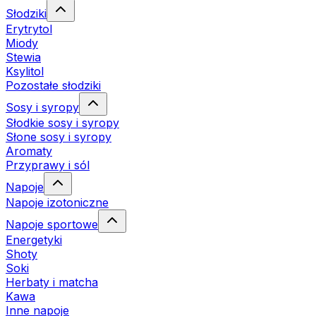
Słodziki
Erytrytol
Miody
Stewia
Ksylitol
Pozostałe słodziki
Sosy i syropy
Słodkie sosy i syropy
Słone sosy i syropy
Aromaty
Przyprawy i sól
Napoje
Napoje izotoniczne
Napoje sportowe
Energetyki
Shoty
Soki
Herbaty i matcha
Kawa
Inne napoje