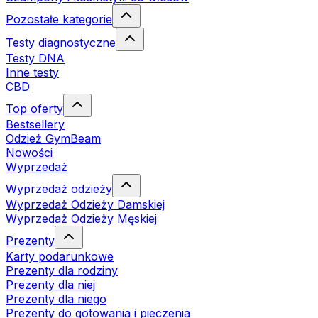
Pozostałe kategorie
Testy diagnostyczne
Testy DNA
Inne testy
CBD
Top oferty
Bestsellery
Odzież GymBeam
Nowości
Wyprzedaż
Wyprzedaż odzieży
Wyprzedaż Odzieży Damskiej
Wyprzedaż Odzieży Męskiej
Prezenty
Karty podarunkowe
Prezenty dla rodziny
Prezenty dla niej
Prezenty dla niego
Prezenty do gotowania i pieczenia