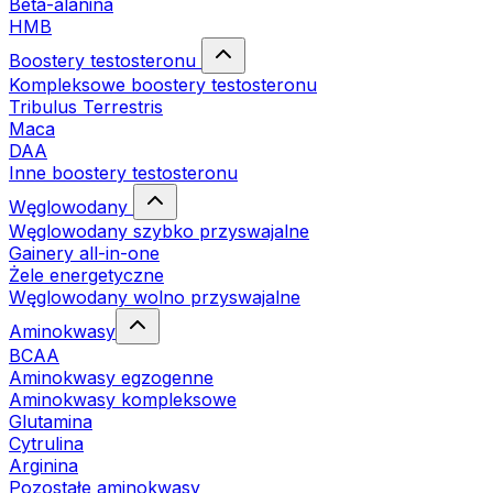
Beta-alanina
HMB
Boostery testosteronu
Kompleksowe boostery testosteronu
Tribulus Terrestris
Maca
DAA
Inne boostery testosteronu
Węglowodany
Węglowodany szybko przyswajalne
Gainery all-in-one
Żele energetyczne
Węglowodany wolno przyswajalne
Aminokwasy
BCAA
Aminokwasy egzogenne
Aminokwasy kompleksowe
Glutamina
Cytrulina
Arginina
Pozostałe aminokwasy