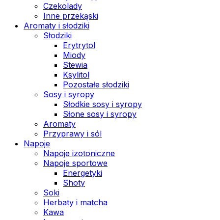
Czekolady
Inne przekąski
Aromaty i słodziki
Słodziki
Erytrytol
Miody
Stewia
Ksylitol
Pozostałe słodziki
Sosy i syropy
Słodkie sosy i syropy
Słone sosy i syropy
Aromaty
Przyprawy i sól
Napoje
Napoje izotoniczne
Napoje sportowe
Energetyki
Shoty
Soki
Herbaty i matcha
Kawa