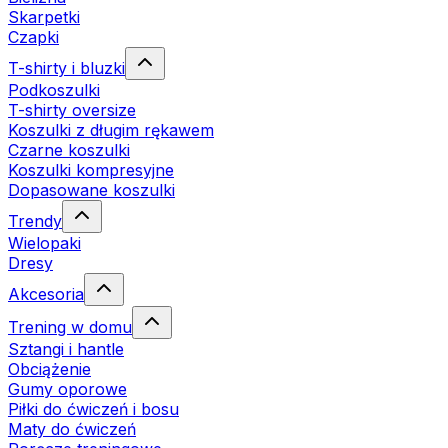
Skarpetki
Czapki
T-shirty i bluzki
Podkoszulki
T-shirty oversize
Koszulki z długim rękawem
Czarne koszulki
Koszulki kompresyjne
Dopasowane koszulki
Trendy
Wielopaki
Dresy
Akcesoria
Trening w domu
Sztangi i hantle
Obciążenie
Gumy oporowe
Piłki do ćwiczeń i bosu
Maty do ćwiczeń