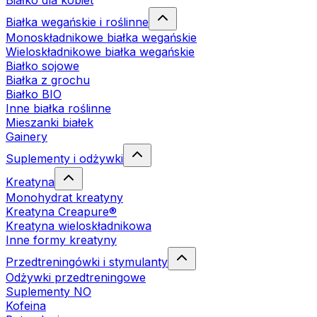
Białko dla kobiet
Białka wegańskie i roślinne
Monoskładnikowe białka wegańskie
Wieloskładnikowe białka wegańskie
Białko sojowe
Białka z grochu
Białko BIO
Inne białka roślinne
Mieszanki białek
Gainery
Suplementy i odżywki
Kreatyna
Monohydrat kreatyny
Kreatyna Creapure®
Kreatyna wieloskładnikowa
Inne formy kreatyny
Przedtreningówki i stymulanty
Odżywki przedtreningowe
Suplementy NO
Kofeina