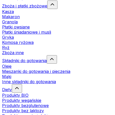
Zboża i płatki zbożowe
Kasza
Makaron
Granola
Płatki owsiane
Płatki śniadaniowe i musli
Gryka
Komosa ryżowa
Ryż
Zboża inne
Składniki do gotowania
Oleje
Mieszanki do gotowania i pieczenia
Mąki
Inne składniki do gotowania
Diety
Produkty BIO
Produkty wegańskie
Produkty bezglutenowe
Produkty bez laktozy