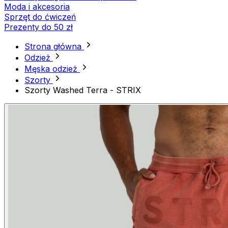
Moda i akcesoria
Sprzęt do ćwiczeń
Prezenty do 50 zł
Strona główna
Odzież
Męska odzież
Szorty
Szorty Washed Terra - STRIX