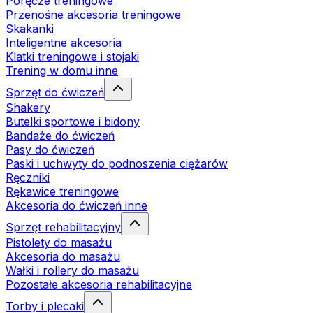
Poręcze treningowe
Przenośne akcesoria treningowe
Skakanki
Inteligentne akcesoria
Klatki treningowe i stojaki
Trening w domu inne
Sprzęt do ćwiczeń
Shakery
Butelki sportowe i bidony
Bandaże do ćwiczeń
Pasy do ćwiczeń
Paski i uchwyty do podnoszenia ciężarów
Ręczniki
Rękawice treningowe
Akcesoria do ćwiczeń inne
Sprzęt rehabilitacyjny
Pistolety do masażu
Akcesoria do masażu
Wałki i rollery do masażu
Pozostałe akcesoria rehabilitacyjne
Torby i plecaki