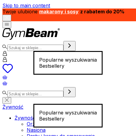
Skip to main content
Twoje ulubione
makarony i sosy
z rabatem do 20%
Popularne wyszukiwania
Bestsellery
Żywność
Popularne wyszukiwania
Żywność funkcjonalna
Bestsellery
Orzechy
Nasiona
Pasty i kremy do smarowania