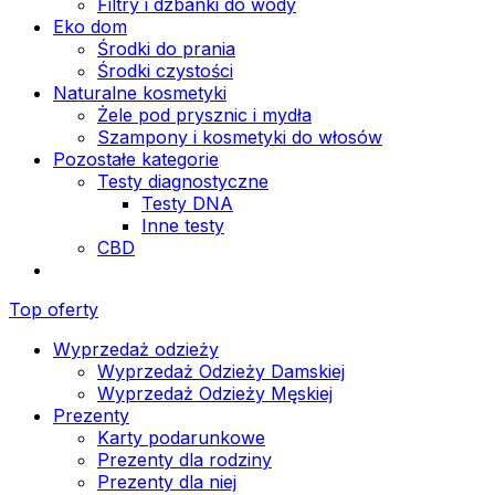
Filtry i dzbanki do wody
Eko dom
Środki do prania
Środki czystości
Naturalne kosmetyki
Żele pod prysznic i mydła
Szampony i kosmetyki do włosów
Pozostałe kategorie
Testy diagnostyczne
Testy DNA
Inne testy
CBD
Top oferty
Wyprzedaż odzieży
Wyprzedaż Odzieży Damskiej
Wyprzedaż Odzieży Męskiej
Prezenty
Karty podarunkowe
Prezenty dla rodziny
Prezenty dla niej