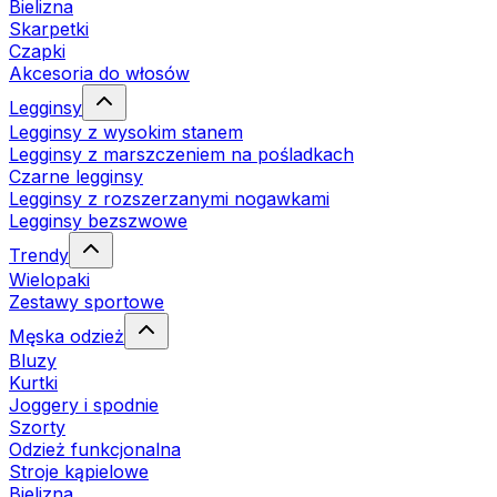
Bielizna
Skarpetki
Czapki
Akcesoria do włosów
Legginsy
Legginsy z wysokim stanem
Legginsy z marszczeniem na pośladkach
Czarne legginsy
Legginsy z rozszerzanymi nogawkami
Legginsy bezszwowe
Trendy
Wielopaki
Zestawy sportowe
Męska odzież
Bluzy
Kurtki
Joggery i spodnie
Szorty
Odzież funkcjonalna
Stroje kąpielowe
Bielizna