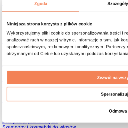
Torby na żywność i akcesoria
Zgoda
Szczegół
Torby na siłownię
Plecaki
Akcesoria dopasowane do aktywności
Niniejsza strona korzysta z plików cookie
Bieganie
Wykorzystujemy pliki cookie do spersonalizowania treści i 
Sporty walki
analizować ruch w naszej witrynie. Informacje o tym, jak k
Kolarstwo
społecznościowym, reklamowym i analitycznym. Partnerzy m
Joga i pilates
Terapia zimnem
otrzymanymi od Ciebie lub uzyskanymi podczas korzystania 
Pływanie
Trekking
Biohacking
Zezwól na wszy
Terapia Światłem Czerwonym
Filtry i dzbanki do wody
Eko dom
Spersonalizu
Środki do prania
Środki czystości
Odmowa
Naturalne kosmetyki
Żele pod prysznic i mydła
Szampony i kosmetyki do włosów