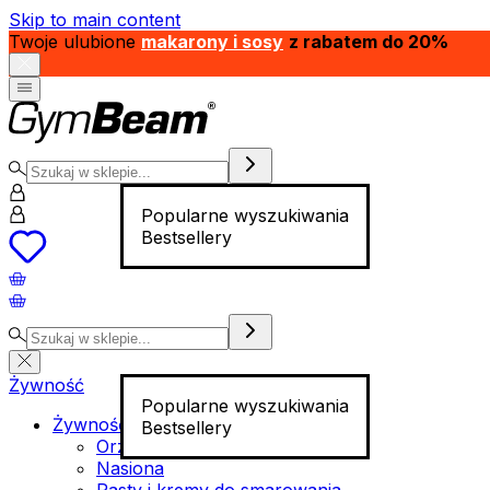
Skip to main content
Twoje ulubione
makarony i sosy
z rabatem do 20%
Popularne wyszukiwania
Bestsellery
Żywność
Popularne wyszukiwania
Żywność funkcjonalna
Bestsellery
Orzechy
Nasiona
Pasty i kremy do smarowania