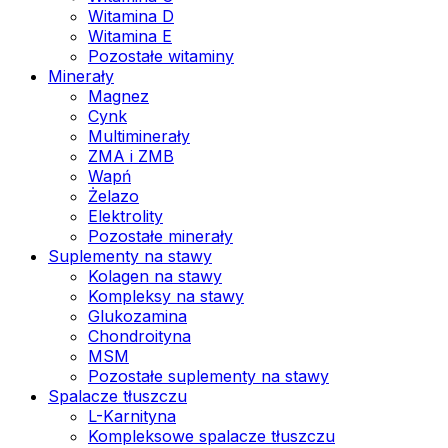
Witamina D
Witamina E
Pozostałe witaminy
Minerały
Magnez
Cynk
Multiminerały
ZMA i ZMB
Wapń
Żelazo
Elektrolity
Pozostałe minerały
Suplementy na stawy
Kolagen na stawy
Kompleksy na stawy
Glukozamina
Chondroityna
MSM
Pozostałe suplementy na stawy
Spalacze tłuszczu
L-Karnityna
Kompleksowe spalacze tłuszczu