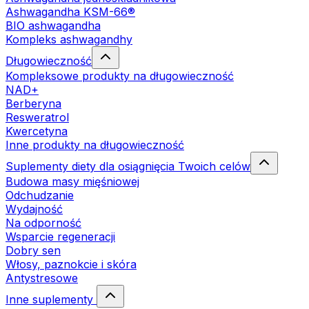
Ashwagandha KSM-66®
BIO ashwagandha
Kompleks ashwagandhy
Długowieczność
Kompleksowe produkty na długowieczność
NAD+
Berberyna
Resweratrol
Kwercetyna
Inne produkty na długowieczność
Suplementy diety dla osiągnięcia Twoich celów
Budowa masy mięśniowej
Odchudzanie
Wydajność
Na odporność
Wsparcie regeneracji
Dobry sen
Włosy, paznokcie i skóra
Antystresowe
Inne suplementy