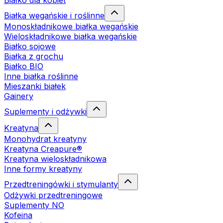
Białko dla kobiet
Białka wegańskie i roślinne
Monoskładnikowe białka wegańskie
Wieloskładnikowe białka wegańskie
Białko sojowe
Białka z grochu
Białko BIO
Inne białka roślinne
Mieszanki białek
Gainery
Suplementy i odżywki
Kreatyna
Monohydrat kreatyny
Kreatyna Creapure®
Kreatyna wieloskładnikowa
Inne formy kreatyny
Przedtreningówki i stymulanty
Odżywki przedtreningowe
Suplementy NO
Kofeina