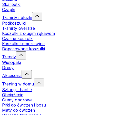
Skarpetki
Czapki
T-shirty i bluzki
Podkoszulki
T-shirty oversize
Koszulki z długim rękawem
Czarne koszulki
Koszulki kompresyjne
Dopasowane koszulki
Trendy
Wielopaki
Dresy
Akcesoria
Trening w domu
Sztangi i hantle
Obciążenie
Gumy oporowe
Piłki do ćwiczeń i bosu
Maty do ćwiczeń