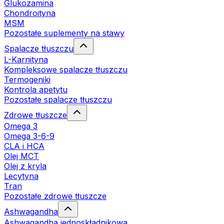
Glukozamina
Chondroityna
MSM
Pozostałe suplementy na stawy
Spalacze tłuszczu
L-Karnityna
Kompleksowe spalacze tłuszczu
Termogeniki
Kontrola apetytu
Pozostałe spalacze tłuszczu
Zdrowe tłuszcze
Omega 3
Omega 3-6-9
CLA i HCA
Olej MCT
Olej z kryla
Lecytyna
Tran
Pozostałe zdrowe tłuszcze
Ashwagandha
Ashwagandha jednoskładnikowa