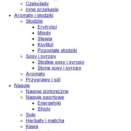
Czekolady
Inne przekąski
Aromaty i słodziki
Słodziki
Erytrytol
Miody
Stewia
Ksylitol
Pozostałe słodziki
Sosy i syropy
Słodkie sosy i syropy
Słone sosy i syropy
Aromaty
Przyprawy i sól
Napoje
Napoje izotoniczne
Napoje sportowe
Energetyki
Shoty
Soki
Herbaty i matcha
Kawa