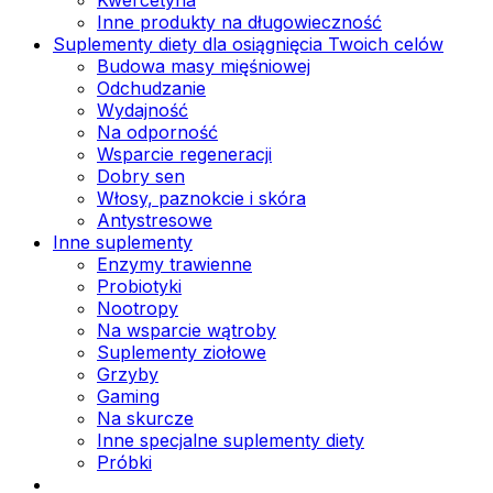
Inne produkty na długowieczność
Suplementy diety dla osiągnięcia Twoich celów
Budowa masy mięśniowej
Odchudzanie
Wydajność
Na odporność
Wsparcie regeneracji
Dobry sen
Włosy, paznokcie i skóra
Antystresowe
Inne suplementy
Enzymy trawienne
Probiotyki
Nootropy
Na wsparcie wątroby
Suplementy ziołowe
Grzyby
Gaming
Na skurcze
Inne specjalne suplementy diety
Próbki