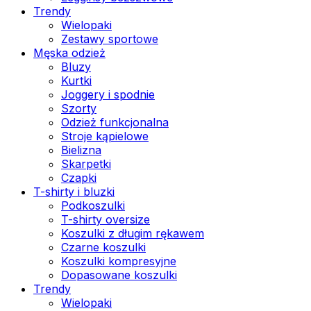
Trendy
Wielopaki
Zestawy sportowe
Męska odzież
Bluzy
Kurtki
Joggery i spodnie
Szorty
Odzież funkcjonalna
Stroje kąpielowe
Bielizna
Skarpetki
Czapki
T-shirty i bluzki
Podkoszulki
T-shirty oversize
Koszulki z długim rękawem
Czarne koszulki
Koszulki kompresyjne
Dopasowane koszulki
Trendy
Wielopaki