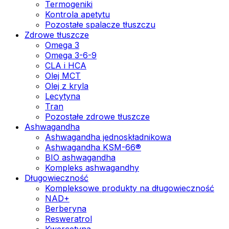
Termogeniki
Kontrola apetytu
Pozostałe spalacze tłuszczu
Zdrowe tłuszcze
Omega 3
Omega 3-6-9
CLA i HCA
Olej MCT
Olej z kryla
Lecytyna
Tran
Pozostałe zdrowe tłuszcze
Ashwagandha
Ashwagandha jednoskładnikowa
Ashwagandha KSM-66®
BIO ashwagandha
Kompleks ashwagandhy
Długowieczność
Kompleksowe produkty na długowieczność
NAD+
Berberyna
Resweratrol
Kwercetyna