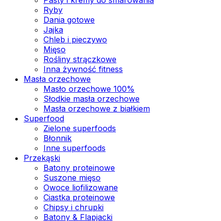
Ryby
Dania gotowe
Jajka
Chleb i pieczywo
Mięso
Rośliny strączkowe
Inna żywność fitness
Masła orzechowe
Masło orzechowe 100%
Słodkie masła orzechowe
Masła orzechowe z białkiem
Superfood
Zielone superfoods
Błonnik
Inne superfoods
Przekąski
Batony proteinowe
Suszone mięso
Owoce liofilizowane
Ciastka proteinowe
Chipsy i chrupki
Batony & Flapjacki