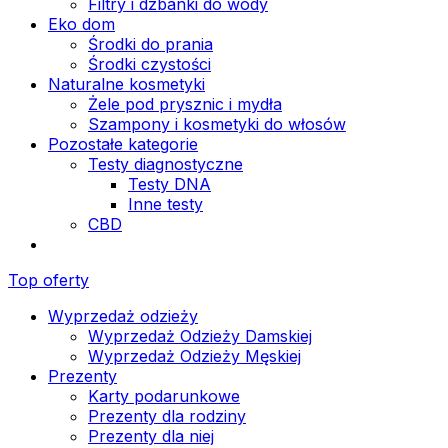
Filtry i dzbanki do wody
Eko dom
Środki do prania
Środki czystości
Naturalne kosmetyki
Żele pod prysznic i mydła
Szampony i kosmetyki do włosów
Pozostałe kategorie
Testy diagnostyczne
Testy DNA
Inne testy
CBD
Top oferty
Wyprzedaż odzieży
Wyprzedaż Odzieży Damskiej
Wyprzedaż Odzieży Męskiej
Prezenty
Karty podarunkowe
Prezenty dla rodziny
Prezenty dla niej