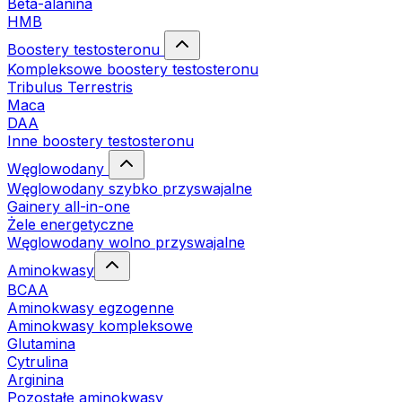
Beta-alanina
HMB
Boostery testosteronu
Kompleksowe boostery testosteronu
Tribulus Terrestris
Maca
DAA
Inne boostery testosteronu
Węglowodany
Węglowodany szybko przyswajalne
Gainery all-in-one
Żele energetyczne
Węglowodany wolno przyswajalne
Aminokwasy
BCAA
Aminokwasy egzogenne
Aminokwasy kompleksowe
Glutamina
Cytrulina
Arginina
Pozostałe aminokwasy