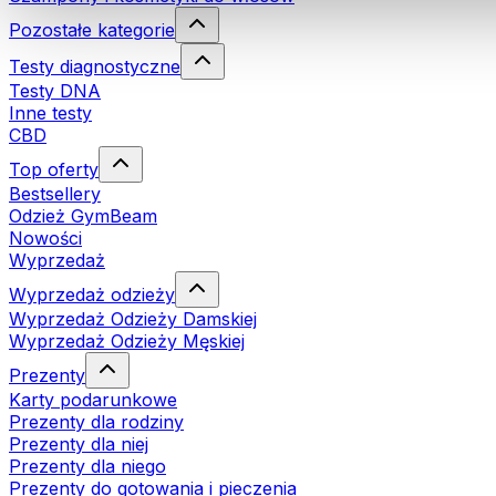
Pozostałe kategorie
Testy diagnostyczne
Testy DNA
Inne testy
CBD
Top oferty
Bestsellery
Odzież GymBeam
Nowości
Wyprzedaż
Wyprzedaż odzieży
Wyprzedaż Odzieży Damskiej
Wyprzedaż Odzieży Męskiej
Prezenty
Karty podarunkowe
Prezenty dla rodziny
Prezenty dla niej
Prezenty dla niego
Prezenty do gotowania i pieczenia