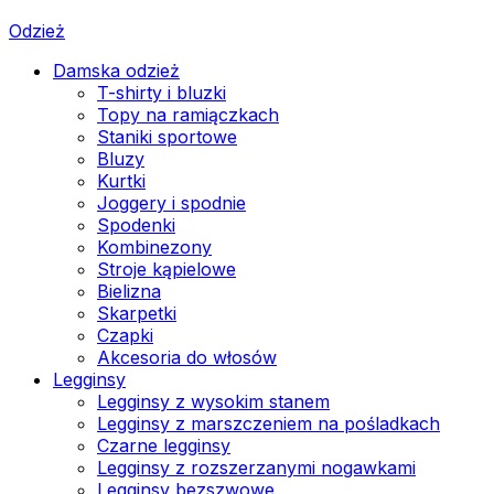
Odzież
Damska odzież
T-shirty i bluzki
Topy na ramiączkach
Staniki sportowe
Bluzy
Kurtki
Joggery i spodnie
Spodenki
Kombinezony
Stroje kąpielowe
Bielizna
Skarpetki
Czapki
Akcesoria do włosów
Legginsy
Legginsy z wysokim stanem
Legginsy z marszczeniem na pośladkach
Czarne legginsy
Legginsy z rozszerzanymi nogawkami
Legginsy bezszwowe