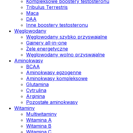
Kompleksowe boostery testosteronu
Tribulus Terrestris
Maca
DAA
Inne boostery testosteronu
Węglowodany
Węglowodany szybko przyswajalne
Gainery all-in-one
Żele energetyczne
Węglowodany wolno przyswajalne
Aminokwasy
BCAA
Aminokwasy egzogenne
Aminokwasy kompleksowe
Glutamina
Cytrulina
Arginina
Pozostałe aminokwasy
Witaminy
Multiwitaminy
Witamina A
Witamina B
Witamina C