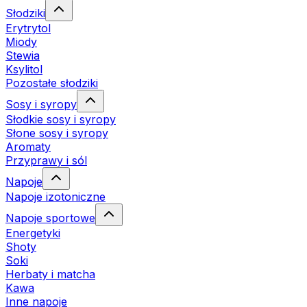
Słodziki
Erytrytol
Miody
Stewia
Ksylitol
Pozostałe słodziki
Sosy i syropy
Słodkie sosy i syropy
Słone sosy i syropy
Aromaty
Przyprawy i sól
Napoje
Napoje izotoniczne
Napoje sportowe
Energetyki
Shoty
Soki
Herbaty i matcha
Kawa
Inne napoje