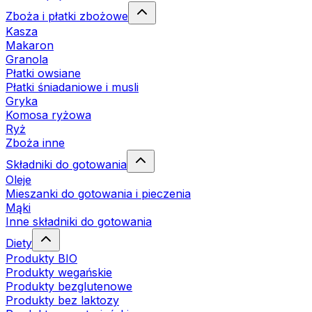
Zboża i płatki zbożowe
Kasza
Makaron
Granola
Płatki owsiane
Płatki śniadaniowe i musli
Gryka
Komosa ryżowa
Ryż
Zboża inne
Składniki do gotowania
Oleje
Mieszanki do gotowania i pieczenia
Mąki
Inne składniki do gotowania
Diety
Produkty BIO
Produkty wegańskie
Produkty bezglutenowe
Produkty bez laktozy