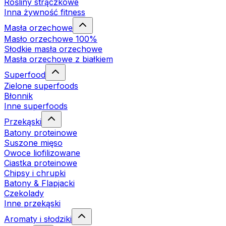
Rośliny strączkowe
Inna żywność fitness
Masła orzechowe
Masło orzechowe 100%
Słodkie masła orzechowe
Masła orzechowe z białkiem
Superfood
Zielone superfoods
Błonnik
Inne superfoods
Przekąski
Batony proteinowe
Suszone mięso
Owoce liofilizowane
Ciastka proteinowe
Chipsy i chrupki
Batony & Flapjacki
Czekolady
Inne przekąski
Aromaty i słodziki