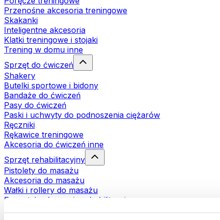
Poręcze treningowe
Przenośne akcesoria treningowe
Skakanki
Inteligentne akcesoria
Klatki treningowe i stojaki
Trening w domu inne
Sprzęt do ćwiczeń
Shakery
Butelki sportowe i bidony
Bandaże do ćwiczeń
Pasy do ćwiczeń
Paski i uchwyty do podnoszenia ciężarów
Ręczniki
Rękawice treningowe
Akcesoria do ćwiczeń inne
Sprzęt rehabilitacyjny
Pistolety do masażu
Akcesoria do masażu
Wałki i rollery do masażu
Pozostałe akcesoria rehabilitacyjne
Torby i plecaki