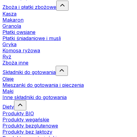
Zboża i płatki zbożowe
Kasza
Makaron
Granola
Płatki owsiane
Płatki śniadaniowe i musli
Gryka
Komosa ryżowa
Ryż
Zboża inne
Składniki do gotowania
Oleje
Mieszanki do gotowania i pieczenia
Mąki
Inne składniki do gotowania
Diety
Produkty BIO
Produkty wegańskie
Produkty bezglutenowe
Produkty bez laktozy