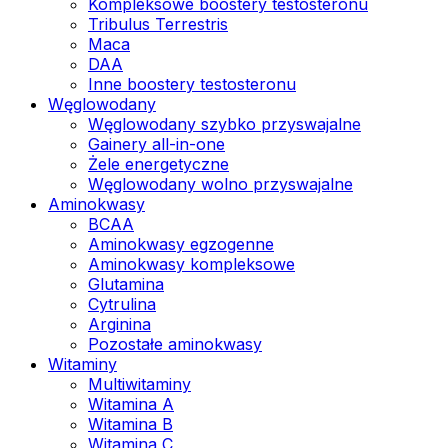
Kompleksowe boostery testosteronu
Tribulus Terrestris
Maca
DAA
Inne boostery testosteronu
Węglowodany
Węglowodany szybko przyswajalne
Gainery all-in-one
Żele energetyczne
Węglowodany wolno przyswajalne
Aminokwasy
BCAA
Aminokwasy egzogenne
Aminokwasy kompleksowe
Glutamina
Cytrulina
Arginina
Pozostałe aminokwasy
Witaminy
Multiwitaminy
Witamina A
Witamina B
Witamina C