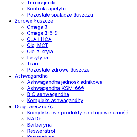
Termogeniki
Kontrola apetytu
Pozostałe spalacze tłuszczu
Zdrowe tłuszcze
Omega 3
Omega 3-6-9
CLA i HCA
Olej MCT
Olej z kryla
Lecytyna
Tran
Pozostałe zdrowe tłuszcze
Ashwagandha
Ashwagandha jednoskładnikowa
Ashwagandha KSM-66®
BIO ashwagandha
Kompleks ashwagandhy
Długowieczność
Kompleksowe produkty na długowieczność
NAD+
Berberyna
Resweratrol
Kwercetyna