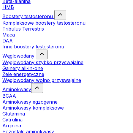
Beta-alanina
HMB
Boostery testosteronu
Kompleksowe boostery testosteronu
Tribulus Terrestris
Maca
DAA
Inne boostery testosteronu
Węglowodany
Węglowodany szybko przyswajalne
Gainery all-in-one
Żele energetyczne
Węglowodany wolno przyswajalne
Aminokwasy
BCAA
Aminokwasy egzogenne
Aminokwasy kompleksowe
Glutamina
Cytrulina
Arginina
Pozostałe aminokwasy