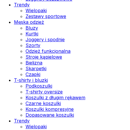
Trendy
Wielopaki
Zestawy sportowe
Męska odzież
Bluzy
Kurtki
Joggery i spodnie
Szorty
Odzież funkcjonalna
Stroje kąpielowe
Bielizna
Skarpetki
Czapki
T-shirty i bluzki
Podkoszulki
T-shirty oversize
Koszulki z długim rękawem
Czarne koszulki
Koszulki kompresyjne
Dopasowane koszulki
Trendy
Wielopaki