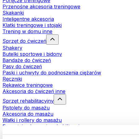
Poręcze treningowe
Przenośne akcesoria treningowe
Skakanki
Inteligentne akcesoria
Klatki treningowe i stojaki
Trening w domu inne
Sprzęt do ćwiczeń
Shakery
Butelki sportowe i bidony
Bandaże do ćwiczeń
Pasy do ćwiczeń
Paski i uchwyty do podnoszenia ciężarów
Ręczniki
Rękawice treningowe
Akcesoria do ćwiczeń inne
Sprzęt rehabilitacyjny
Pistolety do masażu
Akcesoria do masażu
Wałki i rollery do masażu
Pozostałe akcesoria rehabilitacyjne
Torby i plecaki