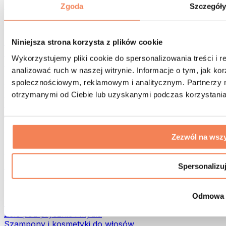
Torby na żywność i akcesoria
Zgoda
Szczegół
Torby na siłownię
Plecaki
Akcesoria dopasowane do aktywności
Niniejsza strona korzysta z plików cookie
Bieganie
Wykorzystujemy pliki cookie do spersonalizowania treści i 
Sporty walki
analizować ruch w naszej witrynie. Informacje o tym, jak k
Kolarstwo
społecznościowym, reklamowym i analitycznym. Partnerzy m
Joga i pilates
Terapia zimnem
otrzymanymi od Ciebie lub uzyskanymi podczas korzystania 
Pływanie
Trekking
Biohacking
Zezwól na wszy
Terapia Światłem Czerwonym
Filtry i dzbanki do wody
Eko dom
Spersonalizu
Środki do prania
Środki czystości
Odmowa
Naturalne kosmetyki
Żele pod prysznic i mydła
Szampony i kosmetyki do włosów