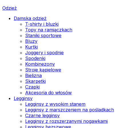
Odzież
Damska odzież
T-shirty i bluzki
Topy na ramiączkach
Staniki sportowe
Bluzy
Kurtki
Joggery i spodnie
Spodenki
Kombinezony
Stroje kąpielowe
Bielizna
Skarpetki
Czapki
Akcesoria do włosów
Legginsy
Legginsy z wysokim stanem
Legginsy z marszczeniem na pośladkach
Czarne legginsy
Legginsy z rozszerzanymi nogawkami
Legginsy bezszwowe