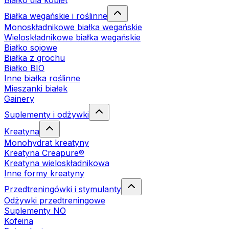
Białko dla kobiet
Białka wegańskie i roślinne
Monoskładnikowe białka wegańskie
Wieloskładnikowe białka wegańskie
Białko sojowe
Białka z grochu
Białko BIO
Inne białka roślinne
Mieszanki białek
Gainery
Suplementy i odżywki
Kreatyna
Monohydrat kreatyny
Kreatyna Creapure®
Kreatyna wieloskładnikowa
Inne formy kreatyny
Przedtreningówki i stymulanty
Odżywki przedtreningowe
Suplementy NO
Kofeina