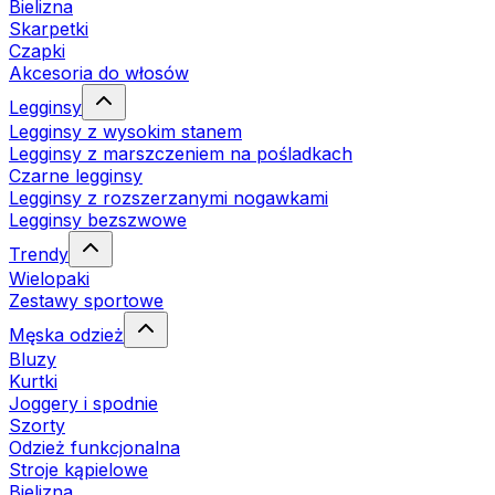
Bielizna
Skarpetki
Czapki
Akcesoria do włosów
Legginsy
Legginsy z wysokim stanem
Legginsy z marszczeniem na pośladkach
Czarne legginsy
Legginsy z rozszerzanymi nogawkami
Legginsy bezszwowe
Trendy
Wielopaki
Zestawy sportowe
Męska odzież
Bluzy
Kurtki
Joggery i spodnie
Szorty
Odzież funkcjonalna
Stroje kąpielowe
Bielizna