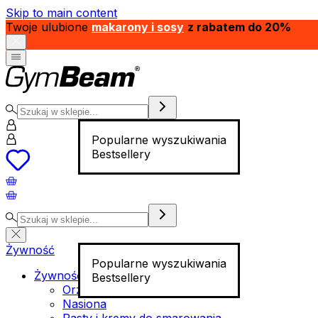
Skip to main content
Twoje ulubione
makarony i sosy
z rabatem do 20%
Popularne wyszukiwania
Bestsellery
Żywność
Popularne wyszukiwania
Żywność funkcjonalna
Bestsellery
Orzechy
Nasiona
Pasty i kremy do smarowania