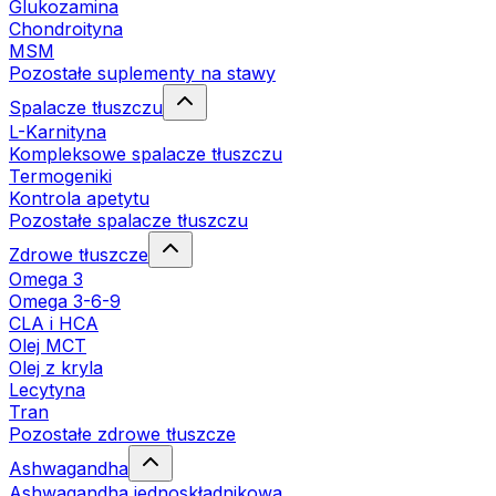
Glukozamina
Chondroityna
MSM
Pozostałe suplementy na stawy
Spalacze tłuszczu
L-Karnityna
Kompleksowe spalacze tłuszczu
Termogeniki
Kontrola apetytu
Pozostałe spalacze tłuszczu
Zdrowe tłuszcze
Omega 3
Omega 3-6-9
CLA i HCA
Olej MCT
Olej z kryla
Lecytyna
Tran
Pozostałe zdrowe tłuszcze
Ashwagandha
Ashwagandha jednoskładnikowa