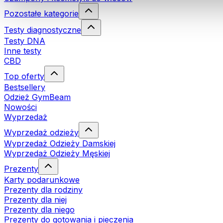
Pozostałe kategorie
Testy diagnostyczne
Testy DNA
Inne testy
CBD
Top oferty
Bestsellery
Odzież GymBeam
Nowości
Wyprzedaż
Wyprzedaż odzieży
Wyprzedaż Odzieży Damskiej
Wyprzedaż Odzieży Męskiej
Prezenty
Karty podarunkowe
Prezenty dla rodziny
Prezenty dla niej
Prezenty dla niego
Prezenty do gotowania i pieczenia