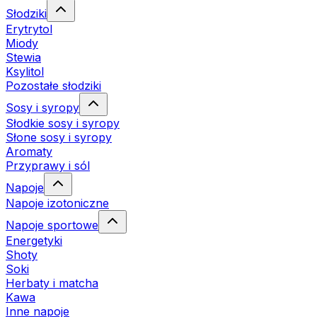
Słodziki
Erytrytol
Miody
Stewia
Ksylitol
Pozostałe słodziki
Sosy i syropy
Słodkie sosy i syropy
Słone sosy i syropy
Aromaty
Przyprawy i sól
Napoje
Napoje izotoniczne
Napoje sportowe
Energetyki
Shoty
Soki
Herbaty i matcha
Kawa
Inne napoje