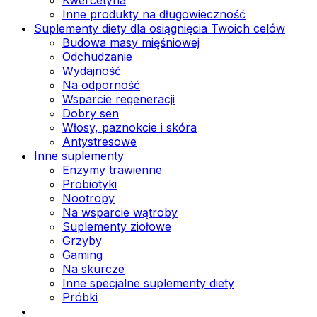
Inne produkty na długowieczność
Suplementy diety dla osiągnięcia Twoich celów
Budowa masy mięśniowej
Odchudzanie
Wydajność
Na odporność
Wsparcie regeneracji
Dobry sen
Włosy, paznokcie i skóra
Antystresowe
Inne suplementy
Enzymy trawienne
Probiotyki
Nootropy
Na wsparcie wątroby
Suplementy ziołowe
Grzyby
Gaming
Na skurcze
Inne specjalne suplementy diety
Próbki