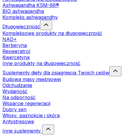
Ashwagandha KSM-66®
BIO ashwagandha
Kompleks ashwagandhy
Długowieczność
Kompleksowe produkty na długowieczność
NAD+
Berberyna
Resweratrol
Kwercetyna
Inne produkty na długowieczność
Suplementy diety dla osiągnięcia Twoich celów
Budowa masy mięśniowej
Odchudzanie
Wydajność
Na odporność
Wsparcie regeneracji
Dobry sen
Włosy, paznokcie i skóra
Antystresowe
Inne suplementy