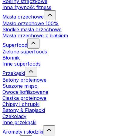
Rośliny strączkowe
Inna żywność fitness
Masła orzechowe
Masło orzechowe 100%
Słodkie masła orzechowe
Masła orzechowe z białkiem
Superfood
Zielone superfoods
Błonnik
Inne superfoods
Przekąski
Batony proteinowe
Suszone mięso
Owoce liofilizowane
Ciastka proteinowe
Chipsy i chrupki
Batony & Flapjacki
Czekolady
Inne przekąski
Aromaty i słodziki