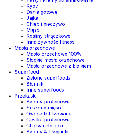
Ryby
Dania gotowe
Jajka
Chleb i pieczywo
Mięso
Rośliny strączkowe
Inna żywność fitness
Masła orzechowe
Masło orzechowe 100%
Słodkie masła orzechowe
Masła orzechowe z białkiem
Superfood
Zielone superfoods
Błonnik
Inne superfoods
Przekąski
Batony proteinowe
Suszone mięso
Owoce liofilizowane
Ciastka proteinowe
Chipsy i chrupki
Batony & Flapjacki