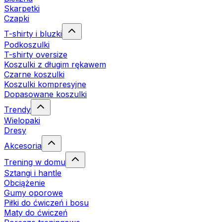
Skarpetki
Czapki
T-shirty i bluzki
Podkoszulki
T-shirty oversize
Koszulki z długim rękawem
Czarne koszulki
Koszulki kompresyjne
Dopasowane koszulki
Trendy
Wielopaki
Dresy
Akcesoria
Trening w domu
Sztangi i hantle
Obciążenie
Gumy oporowe
Piłki do ćwiczeń i bosu
Maty do ćwiczeń