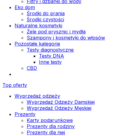
Filtry i dzbanki do wody
Eko dom
Środki do prania
Środki czystości
Naturalne kosmetyki
Żele pod prysznic i mydła
Szampony i kosmetyki do włosów
Pozostałe kategorie
Testy diagnostyczne
Testy DNA
Inne testy
CBD
Top oferty
Wyprzedaż odzieży
Wyprzedaż Odzieży Damskiej
Wyprzedaż Odzieży Męskiej
Prezenty
Karty podarunkowe
Prezenty dla rodziny
Prezenty dla niej