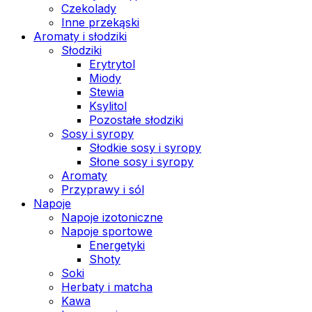
Czekolady
Inne przekąski
Aromaty i słodziki
Słodziki
Erytrytol
Miody
Stewia
Ksylitol
Pozostałe słodziki
Sosy i syropy
Słodkie sosy i syropy
Słone sosy i syropy
Aromaty
Przyprawy i sól
Napoje
Napoje izotoniczne
Napoje sportowe
Energetyki
Shoty
Soki
Herbaty i matcha
Kawa