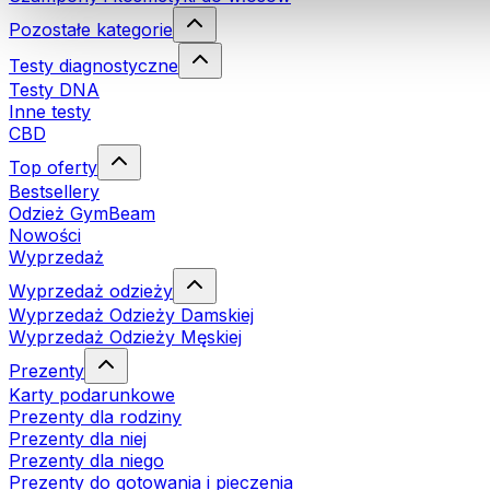
Pozostałe kategorie
Testy diagnostyczne
Testy DNA
Inne testy
CBD
Top oferty
Bestsellery
Odzież GymBeam
Nowości
Wyprzedaż
Wyprzedaż odzieży
Wyprzedaż Odzieży Damskiej
Wyprzedaż Odzieży Męskiej
Prezenty
Karty podarunkowe
Prezenty dla rodziny
Prezenty dla niej
Prezenty dla niego
Prezenty do gotowania i pieczenia