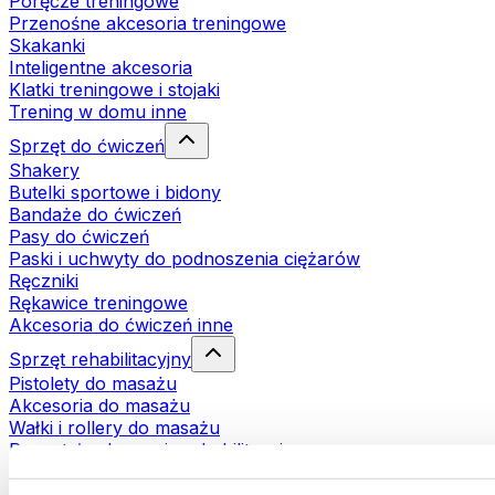
Poręcze treningowe
Przenośne akcesoria treningowe
Skakanki
Inteligentne akcesoria
Klatki treningowe i stojaki
Trening w domu inne
Sprzęt do ćwiczeń
Shakery
Butelki sportowe i bidony
Bandaże do ćwiczeń
Pasy do ćwiczeń
Paski i uchwyty do podnoszenia ciężarów
Ręczniki
Rękawice treningowe
Akcesoria do ćwiczeń inne
Sprzęt rehabilitacyjny
Pistolety do masażu
Akcesoria do masażu
Wałki i rollery do masażu
Pozostałe akcesoria rehabilitacyjne
Torby i plecaki