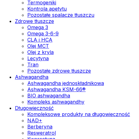
Termogeniki
Kontrola apetytu
Pozostałe spalacze tłuszczu
Zdrowe tłuszcze
Omega 3
Omega 3-6-9
CLA i HCA
Olej MCT
Olej z kryla
Lecytyna
Tran
Pozostałe zdrowe tłuszcze
Ashwagandha
Ashwagandha jednoskładnikowa
Ashwagandha KSM-66®
BIO ashwagandha
Kompleks ashwagandhy
Długowieczność
Kompleksowe produkty na długowieczność
NAD+
Berberyna
Resweratrol
Kwercetyna