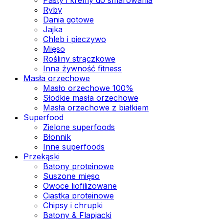
Ryby
Dania gotowe
Jajka
Chleb i pieczywo
Mięso
Rośliny strączkowe
Inna żywność fitness
Masła orzechowe
Masło orzechowe 100%
Słodkie masła orzechowe
Masła orzechowe z białkiem
Superfood
Zielone superfoods
Błonnik
Inne superfoods
Przekąski
Batony proteinowe
Suszone mięso
Owoce liofilizowane
Ciastka proteinowe
Chipsy i chrupki
Batony & Flapjacki