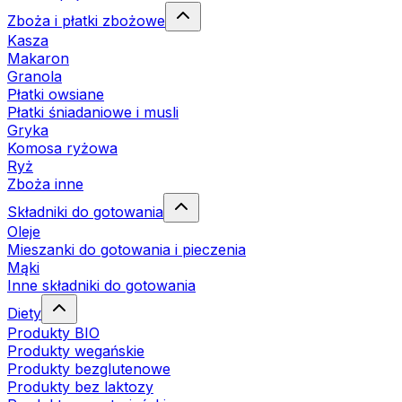
Zboża i płatki zbożowe
Kasza
Makaron
Granola
Płatki owsiane
Płatki śniadaniowe i musli
Gryka
Komosa ryżowa
Ryż
Zboża inne
Składniki do gotowania
Oleje
Mieszanki do gotowania i pieczenia
Mąki
Inne składniki do gotowania
Diety
Produkty BIO
Produkty wegańskie
Produkty bezglutenowe
Produkty bez laktozy