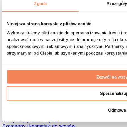
Torby na żywność i akcesoria
Zgoda
Szczegół
Torby na siłownię
Plecaki
Akcesoria dopasowane do aktywności
Niniejsza strona korzysta z plików cookie
Bieganie
Wykorzystujemy pliki cookie do spersonalizowania treści i 
Sporty walki
analizować ruch w naszej witrynie. Informacje o tym, jak k
Kolarstwo
społecznościowym, reklamowym i analitycznym. Partnerzy m
Joga i pilates
Terapia zimnem
otrzymanymi od Ciebie lub uzyskanymi podczas korzystania 
Pływanie
Trekking
Biohacking
Zezwól na wszy
Terapia Światłem Czerwonym
Filtry i dzbanki do wody
Eko dom
Spersonalizu
Środki do prania
Środki czystości
Odmowa
Naturalne kosmetyki
Żele pod prysznic i mydła
Szampony i kosmetyki do włosów