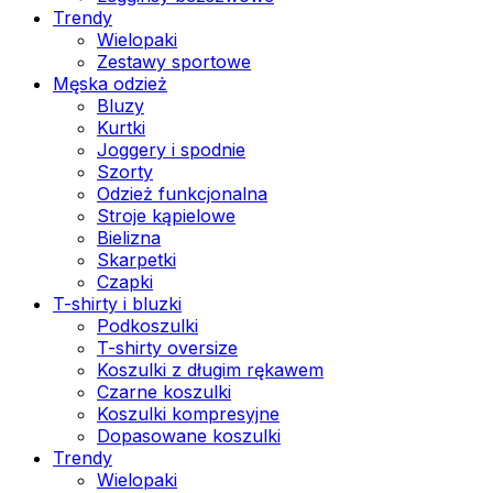
Trendy
Wielopaki
Zestawy sportowe
Męska odzież
Bluzy
Kurtki
Joggery i spodnie
Szorty
Odzież funkcjonalna
Stroje kąpielowe
Bielizna
Skarpetki
Czapki
T-shirty i bluzki
Podkoszulki
T-shirty oversize
Koszulki z długim rękawem
Czarne koszulki
Koszulki kompresyjne
Dopasowane koszulki
Trendy
Wielopaki