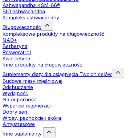
Ashwagandha KSM-66®
BIO ashwagandha
Kompleks ashwagandhy
Długowieczność
Kompleksowe produkty na długowieczność
NAD+
Berberyna
Resweratrol
Kwercetyna
Inne produkty na długowieczność
Suplementy diety dla osiągnięcia Twoich celów
Budowa masy mięśniowej
Odchudzanie
Wydajność
Na odporność
Wsparcie regeneracji
Dobry sen
Włosy, paznokcie i skóra
Antystresowe
Inne suplementy