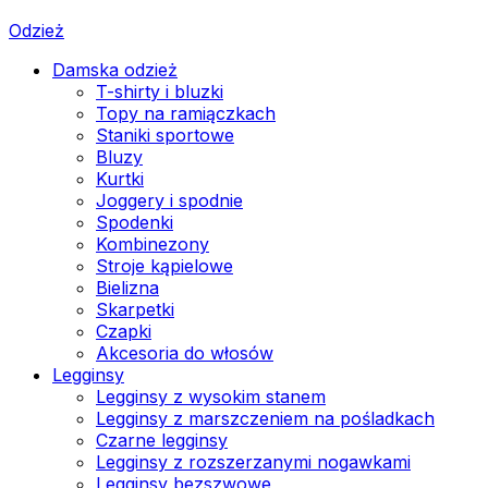
Odzież
Damska odzież
T-shirty i bluzki
Topy na ramiączkach
Staniki sportowe
Bluzy
Kurtki
Joggery i spodnie
Spodenki
Kombinezony
Stroje kąpielowe
Bielizna
Skarpetki
Czapki
Akcesoria do włosów
Legginsy
Legginsy z wysokim stanem
Legginsy z marszczeniem na pośladkach
Czarne legginsy
Legginsy z rozszerzanymi nogawkami
Legginsy bezszwowe