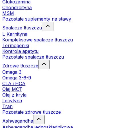
Glukozamina
Chondroityna
MSM
Pozostałe suplementy na stawy
Spalacze tłuszczu
L-Karnityna
Kompleksowe spalacze tłuszczu
Termogeniki
Kontrola apetytu
Pozostałe spalacze tłuszczu
Zdrowe tłuszcze
Omega 3
Omega 3-6-9
CLA i HCA
Olej MCT
Olej z kryla
Lecytyna
Tran
Pozostałe zdrowe tłuszcze
Ashwagandha
Ashwagandha jednoskładnikowa