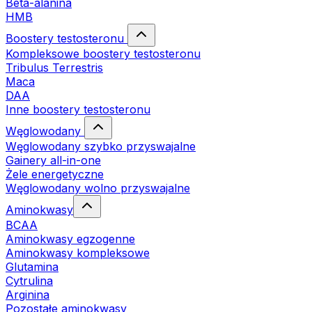
Beta-alanina
HMB
Boostery testosteronu
Kompleksowe boostery testosteronu
Tribulus Terrestris
Maca
DAA
Inne boostery testosteronu
Węglowodany
Węglowodany szybko przyswajalne
Gainery all-in-one
Żele energetyczne
Węglowodany wolno przyswajalne
Aminokwasy
BCAA
Aminokwasy egzogenne
Aminokwasy kompleksowe
Glutamina
Cytrulina
Arginina
Pozostałe aminokwasy