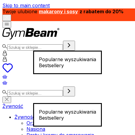
Skip to main content
Twoje ulubione
makarony i sosy
z rabatem do 20%
Popularne wyszukiwania
Bestsellery
Żywność
Popularne wyszukiwania
Żywność funkcjonalna
Bestsellery
Orzechy
Nasiona
Pasty i kremy do smarowania