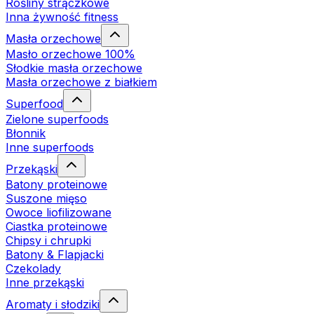
Rośliny strączkowe
Inna żywność fitness
Masła orzechowe
Masło orzechowe 100%
Słodkie masła orzechowe
Masła orzechowe z białkiem
Superfood
Zielone superfoods
Błonnik
Inne superfoods
Przekąski
Batony proteinowe
Suszone mięso
Owoce liofilizowane
Ciastka proteinowe
Chipsy i chrupki
Batony & Flapjacki
Czekolady
Inne przekąski
Aromaty i słodziki