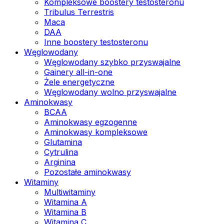
Kompleksowe boostery testosteronu
Tribulus Terrestris
Maca
DAA
Inne boostery testosteronu
Węglowodany
Węglowodany szybko przyswajalne
Gainery all-in-one
Żele energetyczne
Węglowodany wolno przyswajalne
Aminokwasy
BCAA
Aminokwasy egzogenne
Aminokwasy kompleksowe
Glutamina
Cytrulina
Arginina
Pozostałe aminokwasy
Witaminy
Multiwitaminy
Witamina A
Witamina B
Witamina C