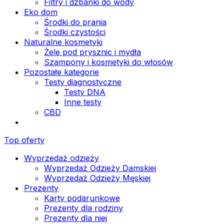
Filtry i dzbanki do wody
Eko dom
Środki do prania
Środki czystości
Naturalne kosmetyki
Żele pod prysznic i mydła
Szampony i kosmetyki do włosów
Pozostałe kategorie
Testy diagnostyczne
Testy DNA
Inne testy
CBD
Top oferty
Wyprzedaż odzieży
Wyprzedaż Odzieży Damskiej
Wyprzedaż Odzieży Męskiej
Prezenty
Karty podarunkowe
Prezenty dla rodziny
Prezenty dla niej