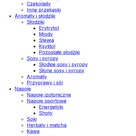
Czekolady
Inne przekąski
Aromaty i słodziki
Słodziki
Erytrytol
Miody
Stewia
Ksylitol
Pozostałe słodziki
Sosy i syropy
Słodkie sosy i syropy
Słone sosy i syropy
Aromaty
Przyprawy i sól
Napoje
Napoje izotoniczne
Napoje sportowe
Energetyki
Shoty
Soki
Herbaty i matcha
Kawa