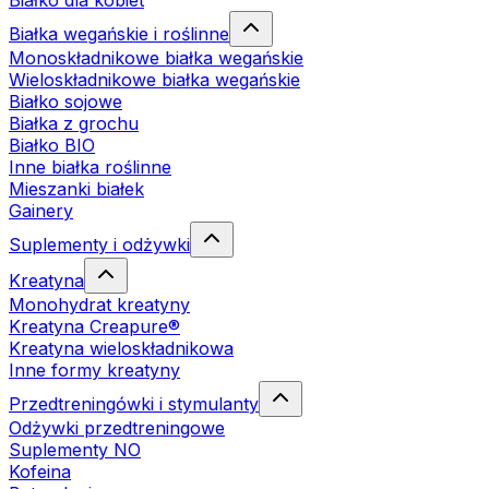
Białko dla kobiet
Białka wegańskie i roślinne
Monoskładnikowe białka wegańskie
Wieloskładnikowe białka wegańskie
Białko sojowe
Białka z grochu
Białko BIO
Inne białka roślinne
Mieszanki białek
Gainery
Suplementy i odżywki
Kreatyna
Monohydrat kreatyny
Kreatyna Creapure®
Kreatyna wieloskładnikowa
Inne formy kreatyny
Przedtreningówki i stymulanty
Odżywki przedtreningowe
Suplementy NO
Kofeina