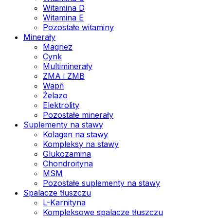
Witamina D
Witamina E
Pozostałe witaminy
Minerały
Magnez
Cynk
Multiminerały
ZMA i ZMB
Wapń
Żelazo
Elektrolity
Pozostałe minerały
Suplementy na stawy
Kolagen na stawy
Kompleksy na stawy
Glukozamina
Chondroityna
MSM
Pozostałe suplementy na stawy
Spalacze tłuszczu
L-Karnityna
Kompleksowe spalacze tłuszczu