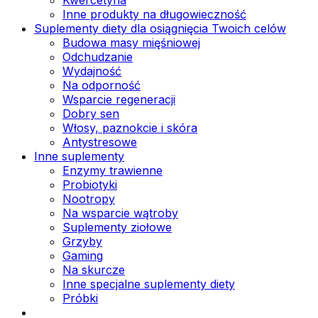
Inne produkty na długowieczność
Suplementy diety dla osiągnięcia Twoich celów
Budowa masy mięśniowej
Odchudzanie
Wydajność
Na odporność
Wsparcie regeneracji
Dobry sen
Włosy, paznokcie i skóra
Antystresowe
Inne suplementy
Enzymy trawienne
Probiotyki
Nootropy
Na wsparcie wątroby
Suplementy ziołowe
Grzyby
Gaming
Na skurcze
Inne specjalne suplementy diety
Próbki