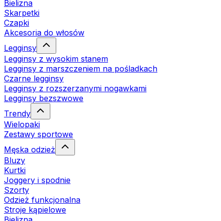
Bielizna
Skarpetki
Czapki
Akcesoria do włosów
Legginsy
Legginsy z wysokim stanem
Legginsy z marszczeniem na pośladkach
Czarne legginsy
Legginsy z rozszerzanymi nogawkami
Legginsy bezszwowe
Trendy
Wielopaki
Zestawy sportowe
Męska odzież
Bluzy
Kurtki
Joggery i spodnie
Szorty
Odzież funkcjonalna
Stroje kąpielowe
Bielizna