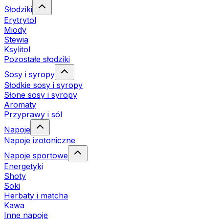
Słodziki
Erytrytol
Miody
Stewia
Ksylitol
Pozostałe słodziki
Sosy i syropy
Słodkie sosy i syropy
Słone sosy i syropy
Aromaty
Przyprawy i sól
Napoje
Napoje izotoniczne
Napoje sportowe
Energetyki
Shoty
Soki
Herbaty i matcha
Kawa
Inne napoje