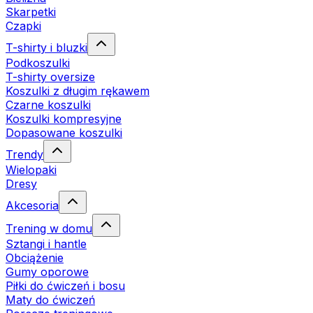
Skarpetki
Czapki
T-shirty i bluzki
Podkoszulki
T-shirty oversize
Koszulki z długim rękawem
Czarne koszulki
Koszulki kompresyjne
Dopasowane koszulki
Trendy
Wielopaki
Dresy
Akcesoria
Trening w domu
Sztangi i hantle
Obciążenie
Gumy oporowe
Piłki do ćwiczeń i bosu
Maty do ćwiczeń