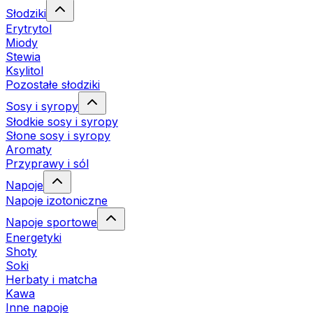
Słodziki
Erytrytol
Miody
Stewia
Ksylitol
Pozostałe słodziki
Sosy i syropy
Słodkie sosy i syropy
Słone sosy i syropy
Aromaty
Przyprawy i sól
Napoje
Napoje izotoniczne
Napoje sportowe
Energetyki
Shoty
Soki
Herbaty i matcha
Kawa
Inne napoje