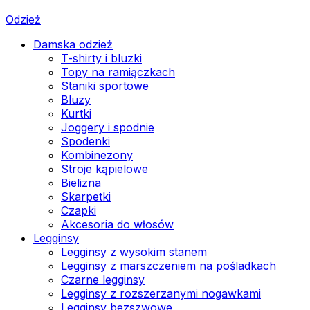
Odzież
Damska odzież
T-shirty i bluzki
Topy na ramiączkach
Staniki sportowe
Bluzy
Kurtki
Joggery i spodnie
Spodenki
Kombinezony
Stroje kąpielowe
Bielizna
Skarpetki
Czapki
Akcesoria do włosów
Legginsy
Legginsy z wysokim stanem
Legginsy z marszczeniem na pośladkach
Czarne legginsy
Legginsy z rozszerzanymi nogawkami
Legginsy bezszwowe