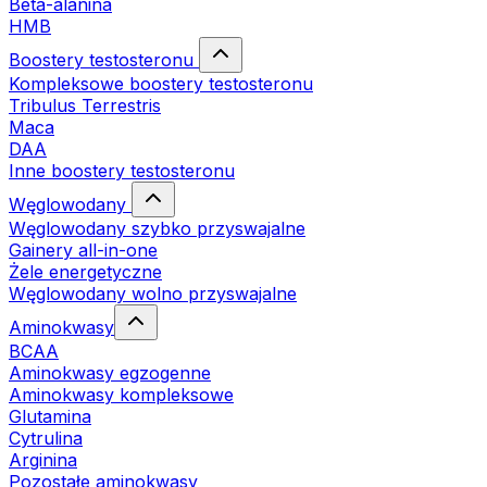
Beta-alanina
HMB
Boostery testosteronu
Kompleksowe boostery testosteronu
Tribulus Terrestris
Maca
DAA
Inne boostery testosteronu
Węglowodany
Węglowodany szybko przyswajalne
Gainery all-in-one
Żele energetyczne
Węglowodany wolno przyswajalne
Aminokwasy
BCAA
Aminokwasy egzogenne
Aminokwasy kompleksowe
Glutamina
Cytrulina
Arginina
Pozostałe aminokwasy