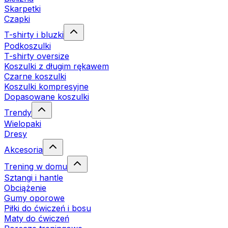
Skarpetki
Czapki
T-shirty i bluzki
Podkoszulki
T-shirty oversize
Koszulki z długim rękawem
Czarne koszulki
Koszulki kompresyjne
Dopasowane koszulki
Trendy
Wielopaki
Dresy
Akcesoria
Trening w domu
Sztangi i hantle
Obciążenie
Gumy oporowe
Piłki do ćwiczeń i bosu
Maty do ćwiczeń