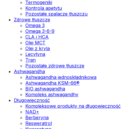
Termogeniki
Kontrola apetytu
Pozostałe spalacze tłuszczu
Zdrowe tłuszcze
Omega 3
Omega 3-6-9
CLA i HCA
Olej MCT
Olej z kryla
Lecytyna
Tran
Pozostałe zdrowe tłuszcze
Ashwagandha
Ashwagandha jednoskładnikowa
Ashwagandha KSM-66®
BIO ashwagandha
Kompleks ashwagandhy
Długowieczność
Kompleksowe produkty na długowieczność
NAD+
Berberyna
Resweratrol
Kwercetyna