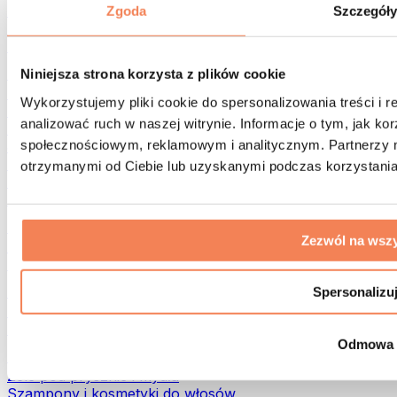
Torby na żywność i akcesoria
Zgoda
Szczegół
Torby na siłownię
Plecaki
Akcesoria dopasowane do aktywności
Niniejsza strona korzysta z plików cookie
Bieganie
Wykorzystujemy pliki cookie do spersonalizowania treści i 
Sporty walki
analizować ruch w naszej witrynie. Informacje o tym, jak k
Kolarstwo
społecznościowym, reklamowym i analitycznym. Partnerzy m
Joga i pilates
Terapia zimnem
otrzymanymi od Ciebie lub uzyskanymi podczas korzystania 
Pływanie
Trekking
Biohacking
Zezwól na wszy
Terapia Światłem Czerwonym
Filtry i dzbanki do wody
Eko dom
Spersonalizu
Środki do prania
Środki czystości
Odmowa
Naturalne kosmetyki
Żele pod prysznic i mydła
Szampony i kosmetyki do włosów