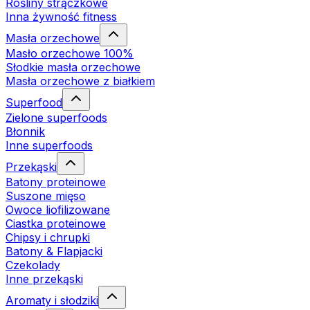
Rośliny strączkowe
Inna żywność fitness
Masła orzechowe
Masło orzechowe 100%
Słodkie masła orzechowe
Masła orzechowe z białkiem
Superfood
Zielone superfoods
Błonnik
Inne superfoods
Przekąski
Batony proteinowe
Suszone mięso
Owoce liofilizowane
Ciastka proteinowe
Chipsy i chrupki
Batony & Flapjacki
Czekolady
Inne przekąski
Aromaty i słodziki