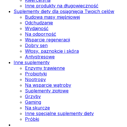
Inne produkty na długowieczność
Suplementy diety dla osiągnięcia Twoich celów
Budowa masy mięśniowej
Odchudzanie
Wydajność
Na odporność
Wsparcie regeneracji
Dobry sen
Włosy, paznokcie i skóra
Antystresowe
Inne suplementy
Enzymy trawienne
Probiotyki
Nootropy
Na wsparcie wątroby
Suplementy ziołowe
Grzyby
Gaming
Na skurcze
Inne specjalne suplementy diety
Próbki