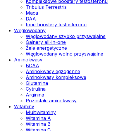
Kompleksowe boostery testosteronu
Tribulus Terrestris
Maca
DAA
Inne boostery testosteronu
Węglowodany
Węglowodany szybko przyswajalne
Gainery all-in-one
Żele energetyczne
Węglowodany wolno przyswajalne
Aminokwasy
BCAA
Aminokwasy egzogenne
Aminokwasy kompleksowe
Glutamina
Cytrulina
Arginina
Pozostałe aminokwasy
Witaminy
Multiwitaminy
Witamina A
Witamina B
Witamina C