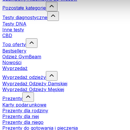
Pozostałe kategorie
Testy diagnostyczne
Testy DNA
Inne testy
CBD
Top oferty
Bestsellery
Odzież GymBeam
Nowości
Wyprzedaż
Wyprzedaż odzieży
Wyprzedaż Odzieży Damskiej
Wyprzedaż Odzieży Męskiej
Prezenty
Karty podarunkowe
Prezenty dla rodziny
Prezenty dla niej
Prezenty dla niego
Prezenty do gotowania i pieczenia