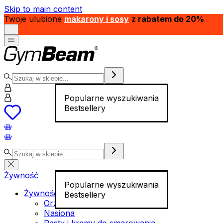
Skip to main content
Twoje ulubione
makarony i sosy
z rabatem do 20%
Popularne wyszukiwania
Bestsellery
Żywność
Popularne wyszukiwania
Żywność funkcjonalna
Bestsellery
Orzechy
Nasiona
Pasty i kremy do smarowania