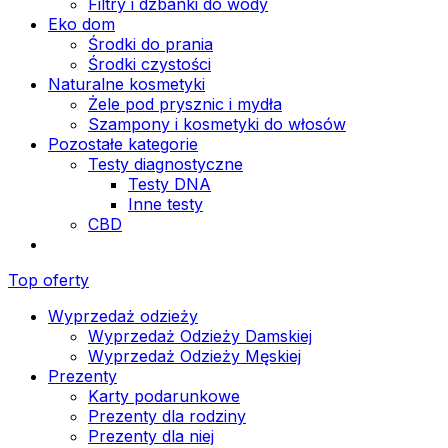
Filtry i dzbanki do wody
Eko dom
Środki do prania
Środki czystości
Naturalne kosmetyki
Żele pod prysznic i mydła
Szampony i kosmetyki do włosów
Pozostałe kategorie
Testy diagnostyczne
Testy DNA
Inne testy
CBD
Top oferty
Wyprzedaż odzieży
Wyprzedaż Odzieży Damskiej
Wyprzedaż Odzieży Męskiej
Prezenty
Karty podarunkowe
Prezenty dla rodziny
Prezenty dla niej