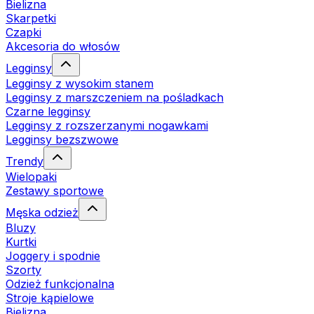
Bielizna
Skarpetki
Czapki
Akcesoria do włosów
Legginsy
Legginsy z wysokim stanem
Legginsy z marszczeniem na pośladkach
Czarne legginsy
Legginsy z rozszerzanymi nogawkami
Legginsy bezszwowe
Trendy
Wielopaki
Zestawy sportowe
Męska odzież
Bluzy
Kurtki
Joggery i spodnie
Szorty
Odzież funkcjonalna
Stroje kąpielowe
Bielizna