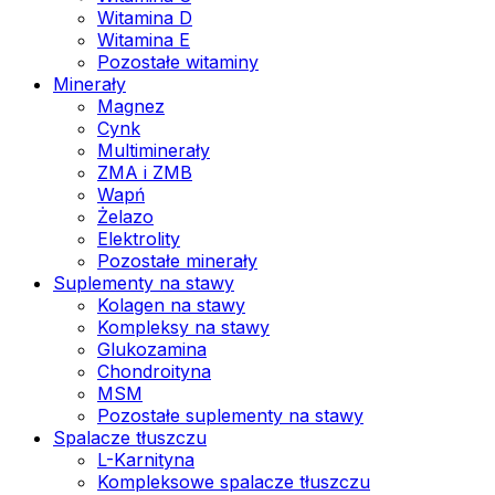
Witamina D
Witamina E
Pozostałe witaminy
Minerały
Magnez
Cynk
Multiminerały
ZMA i ZMB
Wapń
Żelazo
Elektrolity
Pozostałe minerały
Suplementy na stawy
Kolagen na stawy
Kompleksy na stawy
Glukozamina
Chondroityna
MSM
Pozostałe suplementy na stawy
Spalacze tłuszczu
L-Karnityna
Kompleksowe spalacze tłuszczu