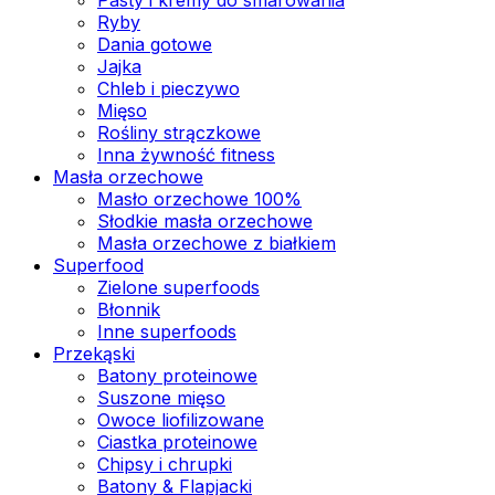
Ryby
Dania gotowe
Jajka
Chleb i pieczywo
Mięso
Rośliny strączkowe
Inna żywność fitness
Masła orzechowe
Masło orzechowe 100%
Słodkie masła orzechowe
Masła orzechowe z białkiem
Superfood
Zielone superfoods
Błonnik
Inne superfoods
Przekąski
Batony proteinowe
Suszone mięso
Owoce liofilizowane
Ciastka proteinowe
Chipsy i chrupki
Batony & Flapjacki