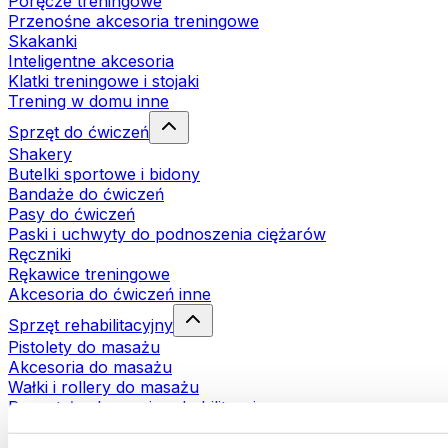
Poręcze treningowe
Przenośne akcesoria treningowe
Skakanki
Inteligentne akcesoria
Klatki treningowe i stojaki
Trening w domu inne
Sprzęt do ćwiczeń
Shakery
Butelki sportowe i bidony
Bandaże do ćwiczeń
Pasy do ćwiczeń
Paski i uchwyty do podnoszenia ciężarów
Ręczniki
Rękawice treningowe
Akcesoria do ćwiczeń inne
Sprzęt rehabilitacyjny
Pistolety do masażu
Akcesoria do masażu
Wałki i rollery do masażu
Pozostałe akcesoria rehabilitacyjne
Torby i plecaki