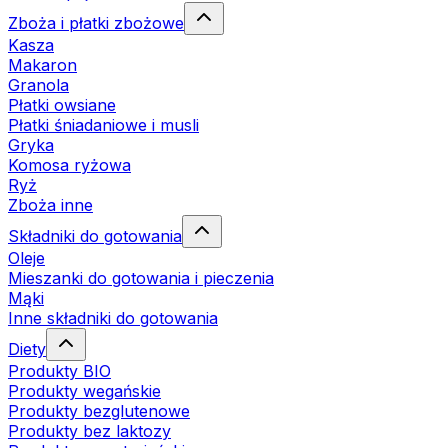
Zboża i płatki zbożowe
Kasza
Makaron
Granola
Płatki owsiane
Płatki śniadaniowe i musli
Gryka
Komosa ryżowa
Ryż
Zboża inne
Składniki do gotowania
Oleje
Mieszanki do gotowania i pieczenia
Mąki
Inne składniki do gotowania
Diety
Produkty BIO
Produkty wegańskie
Produkty bezglutenowe
Produkty bez laktozy