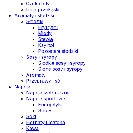
Czekolady
Inne przekąski
Aromaty i słodziki
Słodziki
Erytrytol
Miody
Stewia
Ksylitol
Pozostałe słodziki
Sosy i syropy
Słodkie sosy i syropy
Słone sosy i syropy
Aromaty
Przyprawy i sól
Napoje
Napoje izotoniczne
Napoje sportowe
Energetyki
Shoty
Soki
Herbaty i matcha
Kawa