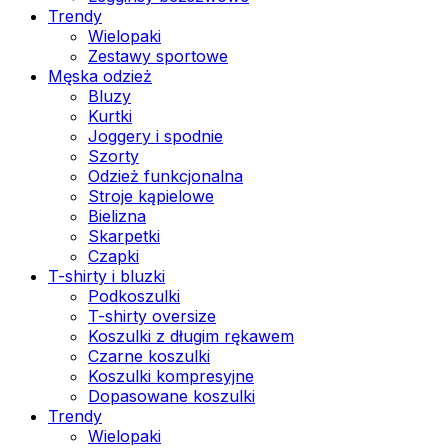
Trendy
Wielopaki
Zestawy sportowe
Męska odzież
Bluzy
Kurtki
Joggery i spodnie
Szorty
Odzież funkcjonalna
Stroje kąpielowe
Bielizna
Skarpetki
Czapki
T-shirty i bluzki
Podkoszulki
T-shirty oversize
Koszulki z długim rękawem
Czarne koszulki
Koszulki kompresyjne
Dopasowane koszulki
Trendy
Wielopaki