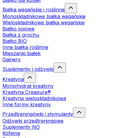
Białko dla kobiet
Białka wegańskie i roślinne
Monoskładnikowe białka wegańskie
Wieloskładnikowe białka wegańskie
Białko sojowe
Białka z grochu
Białko BIO
Inne białka roślinne
Mieszanki białek
Gainery
Suplementy i odżywki
Kreatyna
Monohydrat kreatyny
Kreatyna Creapure®
Kreatyna wieloskładnikowa
Inne formy kreatyny
Przedtreningówki i stymulanty
Odżywki przedtreningowe
Suplementy NO
Kofeina