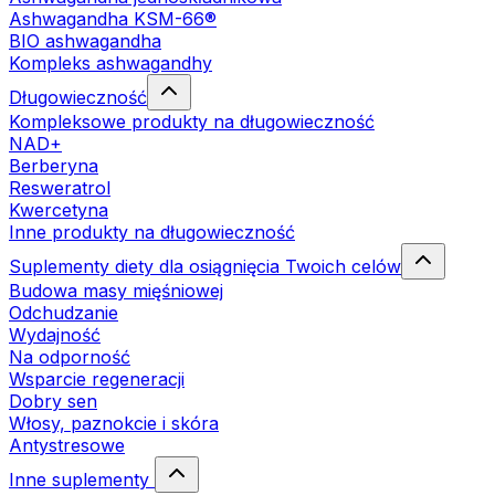
Ashwagandha KSM-66®
BIO ashwagandha
Kompleks ashwagandhy
Długowieczność
Kompleksowe produkty na długowieczność
NAD+
Berberyna
Resweratrol
Kwercetyna
Inne produkty na długowieczność
Suplementy diety dla osiągnięcia Twoich celów
Budowa masy mięśniowej
Odchudzanie
Wydajność
Na odporność
Wsparcie regeneracji
Dobry sen
Włosy, paznokcie i skóra
Antystresowe
Inne suplementy