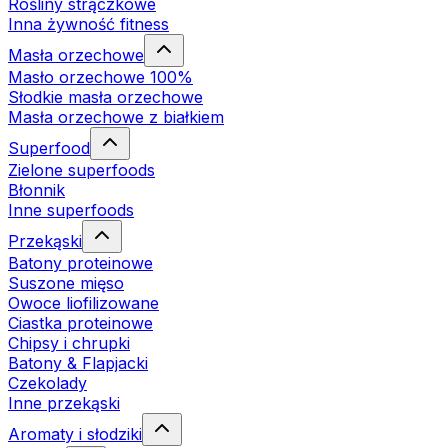
Rośliny strączkowe
Inna żywność fitness
Masła orzechowe
Masło orzechowe 100%
Słodkie masła orzechowe
Masła orzechowe z białkiem
Superfood
Zielone superfoods
Błonnik
Inne superfoods
Przekąski
Batony proteinowe
Suszone mięso
Owoce liofilizowane
Ciastka proteinowe
Chipsy i chrupki
Batony & Flapjacki
Czekolady
Inne przekąski
Aromaty i słodziki