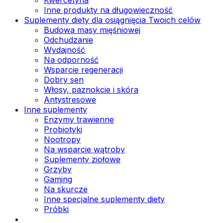
Inne produkty na długowieczność
Suplementy diety dla osiągnięcia Twoich celów
Budowa masy mięśniowej
Odchudzanie
Wydajność
Na odporność
Wsparcie regeneracji
Dobry sen
Włosy, paznokcie i skóra
Antystresowe
Inne suplementy
Enzymy trawienne
Probiotyki
Nootropy
Na wsparcie wątroby
Suplementy ziołowe
Grzyby
Gaming
Na skurcze
Inne specjalne suplementy diety
Próbki