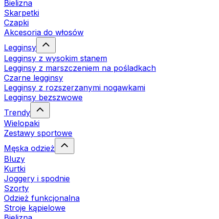
Bielizna
Skarpetki
Czapki
Akcesoria do włosów
Legginsy
Legginsy z wysokim stanem
Legginsy z marszczeniem na pośladkach
Czarne legginsy
Legginsy z rozszerzanymi nogawkami
Legginsy bezszwowe
Trendy
Wielopaki
Zestawy sportowe
Męska odzież
Bluzy
Kurtki
Joggery i spodnie
Szorty
Odzież funkcjonalna
Stroje kąpielowe
Bielizna