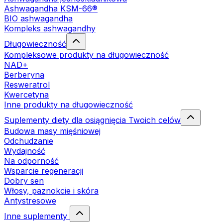
Ashwagandha KSM-66®
BIO ashwagandha
Kompleks ashwagandhy
Długowieczność
Kompleksowe produkty na długowieczność
NAD+
Berberyna
Resweratrol
Kwercetyna
Inne produkty na długowieczność
Suplementy diety dla osiągnięcia Twoich celów
Budowa masy mięśniowej
Odchudzanie
Wydajność
Na odporność
Wsparcie regeneracji
Dobry sen
Włosy, paznokcie i skóra
Antystresowe
Inne suplementy