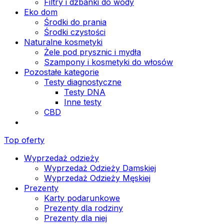
Filtry i dzbanki do wody
Eko dom
Środki do prania
Środki czystości
Naturalne kosmetyki
Żele pod prysznic i mydła
Szampony i kosmetyki do włosów
Pozostałe kategorie
Testy diagnostyczne
Testy DNA
Inne testy
CBD
Top oferty
Wyprzedaż odzieży
Wyprzedaż Odzieży Damskiej
Wyprzedaż Odzieży Męskiej
Prezenty
Karty podarunkowe
Prezenty dla rodziny
Prezenty dla niej