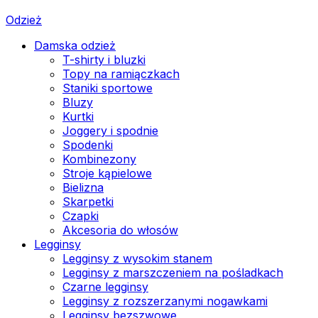
Odzież
Damska odzież
T-shirty i bluzki
Topy na ramiączkach
Staniki sportowe
Bluzy
Kurtki
Joggery i spodnie
Spodenki
Kombinezony
Stroje kąpielowe
Bielizna
Skarpetki
Czapki
Akcesoria do włosów
Legginsy
Legginsy z wysokim stanem
Legginsy z marszczeniem na pośladkach
Czarne legginsy
Legginsy z rozszerzanymi nogawkami
Legginsy bezszwowe