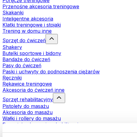
Poręcze treningowe
Przenośne akcesoria treningowe
Skakanki
Inteligentne akcesoria
Klatki treningowe i stojaki
Trening w domu inne
Sprzęt do ćwiczeń
Shakery
Butelki sportowe i bidony
Bandaże do ćwiczeń
Pasy do ćwiczeń
Paski i uchwyty do podnoszenia ciężarów
Ręczniki
Rękawice treningowe
Akcesoria do ćwiczeń inne
Sprzęt rehabilitacyjny
Pistolety do masażu
Akcesoria do masażu
Wałki i rollery do masażu
Pozostałe akcesoria rehabilitacyjne
Torby i plecaki