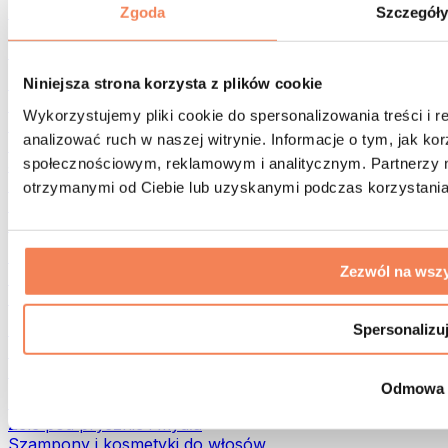
Torby na żywność i akcesoria
Zgoda
Szczegół
Torby na siłownię
Plecaki
Akcesoria dopasowane do aktywności
Niniejsza strona korzysta z plików cookie
Bieganie
Wykorzystujemy pliki cookie do spersonalizowania treści i 
Sporty walki
analizować ruch w naszej witrynie. Informacje o tym, jak k
Kolarstwo
społecznościowym, reklamowym i analitycznym. Partnerzy m
Joga i pilates
Terapia zimnem
otrzymanymi od Ciebie lub uzyskanymi podczas korzystania 
Pływanie
Trekking
Biohacking
Zezwól na wszy
Terapia Światłem Czerwonym
Filtry i dzbanki do wody
Eko dom
Spersonalizu
Środki do prania
Środki czystości
Odmowa
Naturalne kosmetyki
Żele pod prysznic i mydła
Szampony i kosmetyki do włosów