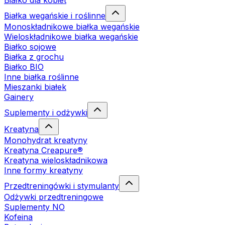
Białko dla kobiet
Białka wegańskie i roślinne
Monoskładnikowe białka wegańskie
Wieloskładnikowe białka wegańskie
Białko sojowe
Białka z grochu
Białko BIO
Inne białka roślinne
Mieszanki białek
Gainery
Suplementy i odżywki
Kreatyna
Monohydrat kreatyny
Kreatyna Creapure®
Kreatyna wieloskładnikowa
Inne formy kreatyny
Przedtreningówki i stymulanty
Odżywki przedtreningowe
Suplementy NO
Kofeina