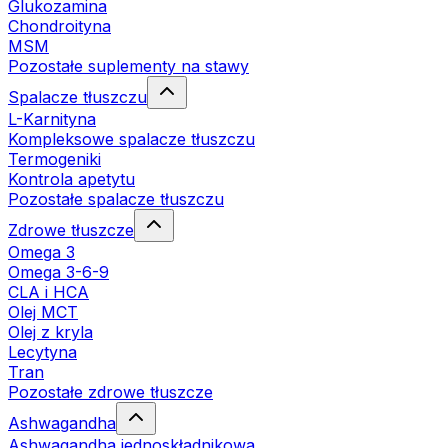
Glukozamina
Chondroityna
MSM
Pozostałe suplementy na stawy
Spalacze tłuszczu
L-Karnityna
Kompleksowe spalacze tłuszczu
Termogeniki
Kontrola apetytu
Pozostałe spalacze tłuszczu
Zdrowe tłuszcze
Omega 3
Omega 3-6-9
CLA i HCA
Olej MCT
Olej z kryla
Lecytyna
Tran
Pozostałe zdrowe tłuszcze
Ashwagandha
Ashwagandha jednoskładnikowa