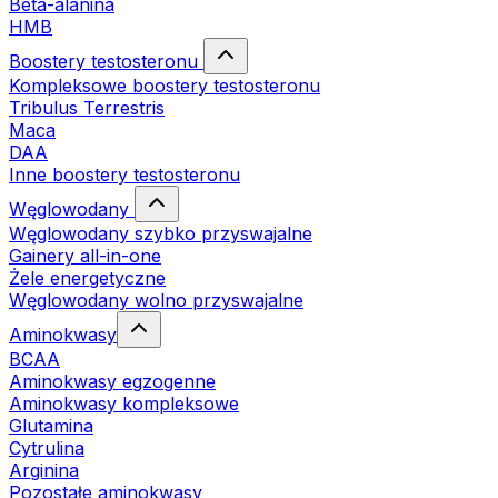
Beta-alanina
HMB
Boostery testosteronu
Kompleksowe boostery testosteronu
Tribulus Terrestris
Maca
DAA
Inne boostery testosteronu
Węglowodany
Węglowodany szybko przyswajalne
Gainery all-in-one
Żele energetyczne
Węglowodany wolno przyswajalne
Aminokwasy
BCAA
Aminokwasy egzogenne
Aminokwasy kompleksowe
Glutamina
Cytrulina
Arginina
Pozostałe aminokwasy