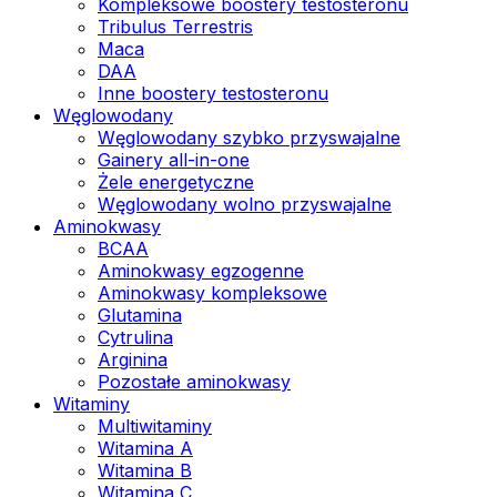
Kompleksowe boostery testosteronu
Tribulus Terrestris
Maca
DAA
Inne boostery testosteronu
Węglowodany
Węglowodany szybko przyswajalne
Gainery all-in-one
Żele energetyczne
Węglowodany wolno przyswajalne
Aminokwasy
BCAA
Aminokwasy egzogenne
Aminokwasy kompleksowe
Glutamina
Cytrulina
Arginina
Pozostałe aminokwasy
Witaminy
Multiwitaminy
Witamina A
Witamina B
Witamina C