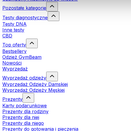
Pozostałe kategorie
Testy diagnostyczne
Testy DNA
Inne testy
CBD
Top oferty
Bestsellery
Odzież GymBeam
Nowości
Wyprzedaż
Wyprzedaż odzieży
Wyprzedaż Odzieży Damskiej
Wyprzedaż Odzieży Męskiej
Prezenty
Karty podarunkowe
Prezenty dla rodziny
Prezenty dla niej
Prezenty dla niego
Prezenty do gotowania i pieczenia