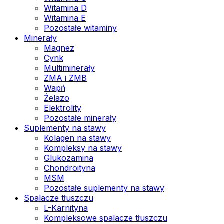
Witamina D
Witamina E
Pozostałe witaminy
Minerały
Magnez
Cynk
Multiminerały
ZMA i ZMB
Wapń
Żelazo
Elektrolity
Pozostałe minerały
Suplementy na stawy
Kolagen na stawy
Kompleksy na stawy
Glukozamina
Chondroityna
MSM
Pozostałe suplementy na stawy
Spalacze tłuszczu
L-Karnityna
Kompleksowe spalacze tłuszczu