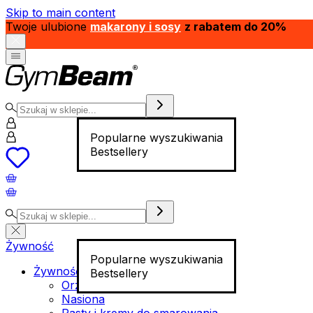
Skip to main content
Twoje ulubione
makarony i sosy
z rabatem do 20%
Popularne wyszukiwania
Bestsellery
Żywność
Popularne wyszukiwania
Żywność funkcjonalna
Bestsellery
Orzechy
Nasiona
Pasty i kremy do smarowania