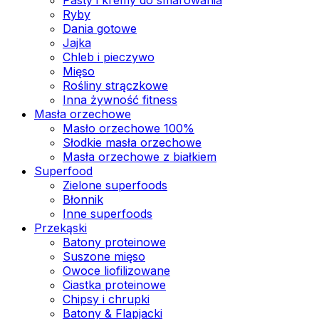
Ryby
Dania gotowe
Jajka
Chleb i pieczywo
Mięso
Rośliny strączkowe
Inna żywność fitness
Masła orzechowe
Masło orzechowe 100%
Słodkie masła orzechowe
Masła orzechowe z białkiem
Superfood
Zielone superfoods
Błonnik
Inne superfoods
Przekąski
Batony proteinowe
Suszone mięso
Owoce liofilizowane
Ciastka proteinowe
Chipsy i chrupki
Batony & Flapjacki