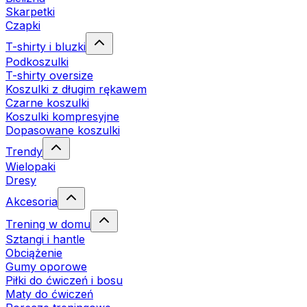
Skarpetki
Czapki
T-shirty i bluzki
Podkoszulki
T-shirty oversize
Koszulki z długim rękawem
Czarne koszulki
Koszulki kompresyjne
Dopasowane koszulki
Trendy
Wielopaki
Dresy
Akcesoria
Trening w domu
Sztangi i hantle
Obciążenie
Gumy oporowe
Piłki do ćwiczeń i bosu
Maty do ćwiczeń