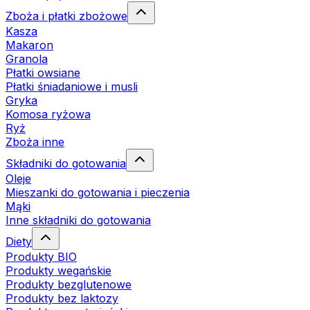
Zboża i płatki zbożowe
Kasza
Makaron
Granola
Płatki owsiane
Płatki śniadaniowe i musli
Gryka
Komosa ryżowa
Ryż
Zboża inne
Składniki do gotowania
Oleje
Mieszanki do gotowania i pieczenia
Mąki
Inne składniki do gotowania
Diety
Produkty BIO
Produkty wegańskie
Produkty bezglutenowe
Produkty bez laktozy