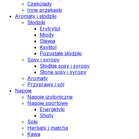
Czekolady
Inne przekąski
Aromaty i słodziki
Słodziki
Erytrytol
Miody
Stewia
Ksylitol
Pozostałe słodziki
Sosy i syropy
Słodkie sosy i syropy
Słone sosy i syropy
Aromaty
Przyprawy i sól
Napoje
Napoje izotoniczne
Napoje sportowe
Energetyki
Shoty
Soki
Herbaty i matcha
Kawa