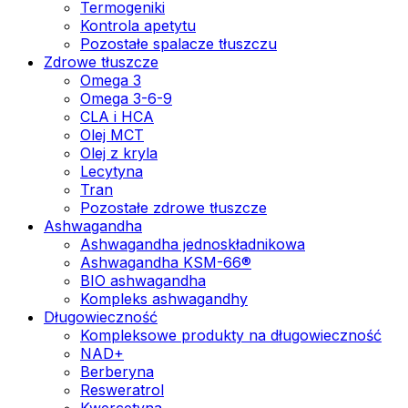
Termogeniki
Kontrola apetytu
Pozostałe spalacze tłuszczu
Zdrowe tłuszcze
Omega 3
Omega 3-6-9
CLA i HCA
Olej MCT
Olej z kryla
Lecytyna
Tran
Pozostałe zdrowe tłuszcze
Ashwagandha
Ashwagandha jednoskładnikowa
Ashwagandha KSM-66®
BIO ashwagandha
Kompleks ashwagandhy
Długowieczność
Kompleksowe produkty na długowieczność
NAD+
Berberyna
Resweratrol
Kwercetyna