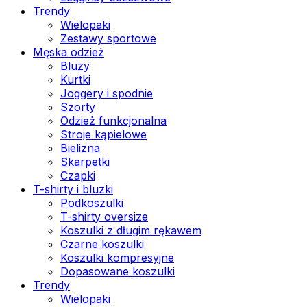
Trendy
Wielopaki
Zestawy sportowe
Męska odzież
Bluzy
Kurtki
Joggery i spodnie
Szorty
Odzież funkcjonalna
Stroje kąpielowe
Bielizna
Skarpetki
Czapki
T-shirty i bluzki
Podkoszulki
T-shirty oversize
Koszulki z długim rękawem
Czarne koszulki
Koszulki kompresyjne
Dopasowane koszulki
Trendy
Wielopaki