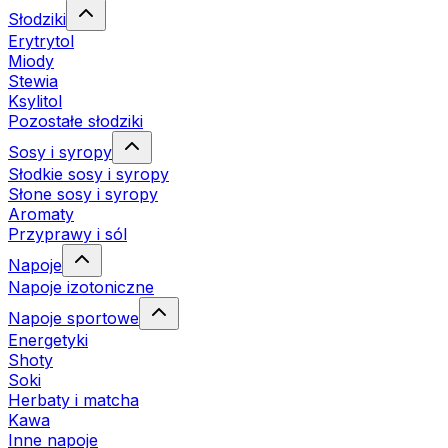
Słodziki
Erytrytol
Miody
Stewia
Ksylitol
Pozostałe słodziki
Sosy i syropy
Słodkie sosy i syropy
Słone sosy i syropy
Aromaty
Przyprawy i sól
Napoje
Napoje izotoniczne
Napoje sportowe
Energetyki
Shoty
Soki
Herbaty i matcha
Kawa
Inne napoje