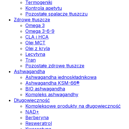
Termogeniki
Kontrola apetytu
Pozostałe spalacze tłuszczu
Zdrowe tłuszcze
Omega 3
Omega 3-6-9
CLA i HCA
Olej MCT
Olej z kryla
Lecytyna
Tran
Pozostałe zdrowe tłuszcze
Ashwagandha
Ashwagandha jednoskładnikowa
Ashwagandha KSM-66®
BIO ashwagandha
Kompleks ashwagandhy
Długowieczność
Kompleksowe produkty na długowieczność
NAD+
Berberyna
Resweratrol
Kwercetyna