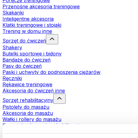
Poręcze treningowe
Przenośne akcesoria treningowe
Skakanki
Inteligentne akcesoria
Klatki treningowe i stojaki
Trening w domu inne
Sprzęt do ćwiczeń
Shakery
Butelki sportowe i bidony
Bandaże do ćwiczeń
Pasy do ćwiczeń
Paski i uchwyty do podnoszenia ciężarów
Ręczniki
Rękawice treningowe
Akcesoria do ćwiczeń inne
Sprzęt rehabilitacyjny
Pistolety do masażu
Akcesoria do masażu
Wałki i rollery do masażu
Pozostałe akcesoria rehabilitacyjne
Torby i plecaki