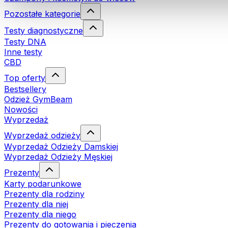
Pozostałe kategorie
Testy diagnostyczne
Testy DNA
Inne testy
CBD
Top oferty
Bestsellery
Odzież GymBeam
Nowości
Wyprzedaż
Wyprzedaż odzieży
Wyprzedaż Odzieży Damskiej
Wyprzedaż Odzieży Męskiej
Prezenty
Karty podarunkowe
Prezenty dla rodziny
Prezenty dla niej
Prezenty dla niego
Prezenty do gotowania i pieczenia