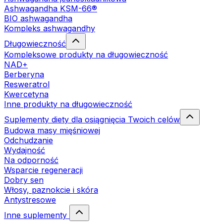
Ashwagandha KSM-66®
BIO ashwagandha
Kompleks ashwagandhy
Długowieczność
Kompleksowe produkty na długowieczność
NAD+
Berberyna
Resweratrol
Kwercetyna
Inne produkty na długowieczność
Suplementy diety dla osiągnięcia Twoich celów
Budowa masy mięśniowej
Odchudzanie
Wydajność
Na odporność
Wsparcie regeneracji
Dobry sen
Włosy, paznokcie i skóra
Antystresowe
Inne suplementy