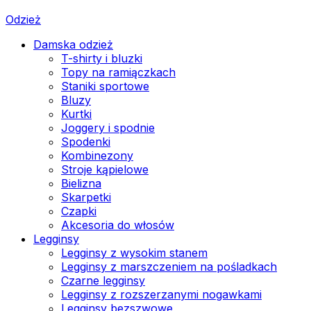
Odzież
Damska odzież
T-shirty i bluzki
Topy na ramiączkach
Staniki sportowe
Bluzy
Kurtki
Joggery i spodnie
Spodenki
Kombinezony
Stroje kąpielowe
Bielizna
Skarpetki
Czapki
Akcesoria do włosów
Legginsy
Legginsy z wysokim stanem
Legginsy z marszczeniem na pośladkach
Czarne legginsy
Legginsy z rozszerzanymi nogawkami
Legginsy bezszwowe