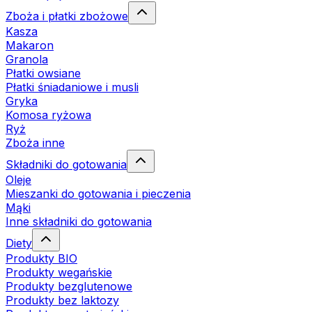
Zboża i płatki zbożowe
Kasza
Makaron
Granola
Płatki owsiane
Płatki śniadaniowe i musli
Gryka
Komosa ryżowa
Ryż
Zboża inne
Składniki do gotowania
Oleje
Mieszanki do gotowania i pieczenia
Mąki
Inne składniki do gotowania
Diety
Produkty BIO
Produkty wegańskie
Produkty bezglutenowe
Produkty bez laktozy