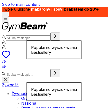
Skip to main content
Twoje ulubione
makarony i sosy
z rabatem do 20%
Popularne wyszukiwania
Bestsellery
Żywność
Popularne wyszukiwania
Żywność funkcjonalna
Bestsellery
Orzechy
Nasiona
Pasty i kremy do smarowania