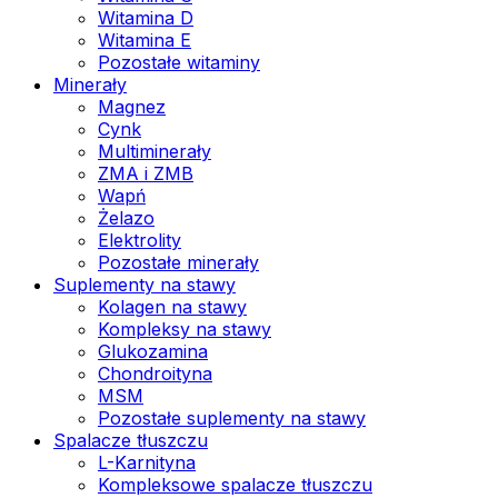
Witamina D
Witamina E
Pozostałe witaminy
Minerały
Magnez
Cynk
Multiminerały
ZMA i ZMB
Wapń
Żelazo
Elektrolity
Pozostałe minerały
Suplementy na stawy
Kolagen na stawy
Kompleksy na stawy
Glukozamina
Chondroityna
MSM
Pozostałe suplementy na stawy
Spalacze tłuszczu
L-Karnityna
Kompleksowe spalacze tłuszczu