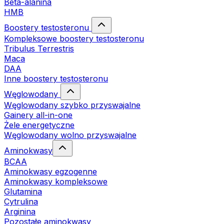
Beta-alanina
HMB
Boostery testosteronu
Kompleksowe boostery testosteronu
Tribulus Terrestris
Maca
DAA
Inne boostery testosteronu
Węglowodany
Węglowodany szybko przyswajalne
Gainery all-in-one
Żele energetyczne
Węglowodany wolno przyswajalne
Aminokwasy
BCAA
Aminokwasy egzogenne
Aminokwasy kompleksowe
Glutamina
Cytrulina
Arginina
Pozostałe aminokwasy