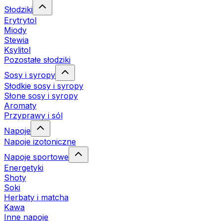
Słodziki
Erytrytol
Miody
Stewia
Ksylitol
Pozostałe słodziki
Sosy i syropy
Słodkie sosy i syropy
Słone sosy i syropy
Aromaty
Przyprawy i sól
Napoje
Napoje izotoniczne
Napoje sportowe
Energetyki
Shoty
Soki
Herbaty i matcha
Kawa
Inne napoje