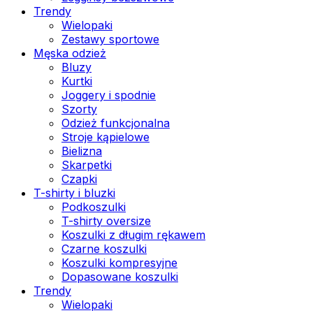
Trendy
Wielopaki
Zestawy sportowe
Męska odzież
Bluzy
Kurtki
Joggery i spodnie
Szorty
Odzież funkcjonalna
Stroje kąpielowe
Bielizna
Skarpetki
Czapki
T-shirty i bluzki
Podkoszulki
T-shirty oversize
Koszulki z długim rękawem
Czarne koszulki
Koszulki kompresyjne
Dopasowane koszulki
Trendy
Wielopaki