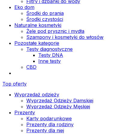
Filtry i dzbanki do wody
Eko dom
Środki do prania
Środki czystości
Naturalne kosmetyki
Żele pod prysznic i mydła
Szampony i kosmetyki do włosów
Pozostałe kategorie
Testy diagnostyczne
Testy DNA
Inne testy
CBD
Top oferty
Wyprzedaż odzieży
Wyprzedaż Odzieży Damskiej
Wyprzedaż Odzieży Męskiej
Prezenty
Karty podarunkowe
Prezenty dla rodziny
Prezenty dla niej