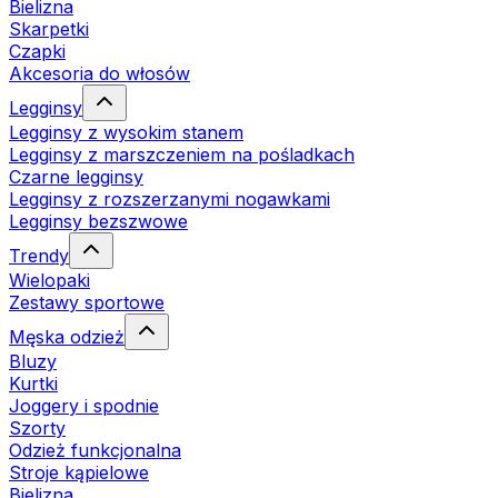
Bielizna
Skarpetki
Czapki
Akcesoria do włosów
Legginsy
Legginsy z wysokim stanem
Legginsy z marszczeniem na pośladkach
Czarne legginsy
Legginsy z rozszerzanymi nogawkami
Legginsy bezszwowe
Trendy
Wielopaki
Zestawy sportowe
Męska odzież
Bluzy
Kurtki
Joggery i spodnie
Szorty
Odzież funkcjonalna
Stroje kąpielowe
Bielizna