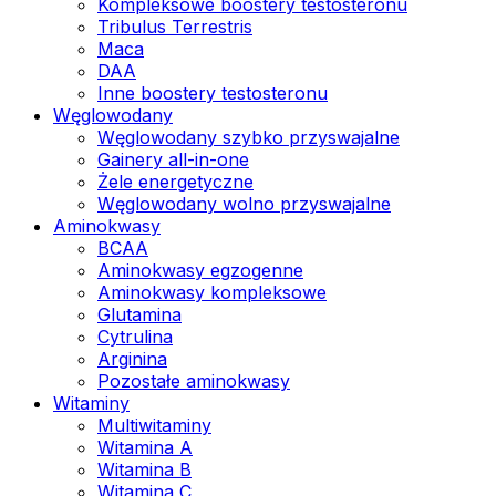
Kompleksowe boostery testosteronu
Tribulus Terrestris
Maca
DAA
Inne boostery testosteronu
Węglowodany
Węglowodany szybko przyswajalne
Gainery all-in-one
Żele energetyczne
Węglowodany wolno przyswajalne
Aminokwasy
BCAA
Aminokwasy egzogenne
Aminokwasy kompleksowe
Glutamina
Cytrulina
Arginina
Pozostałe aminokwasy
Witaminy
Multiwitaminy
Witamina A
Witamina B
Witamina C