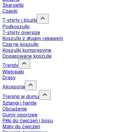
Skarpetki
Czapki
T-shirty i bluzki
Podkoszulki
T-shirty oversize
Koszulki z długim rękawem
Czarne koszulki
Koszulki kompresyjne
Dopasowane koszulki
Trendy
Wielopaki
Dresy
Akcesoria
Trening w domu
Sztangi i hantle
Obciążenie
Gumy oporowe
Piłki do ćwiczeń i bosu
Maty do ćwiczeń