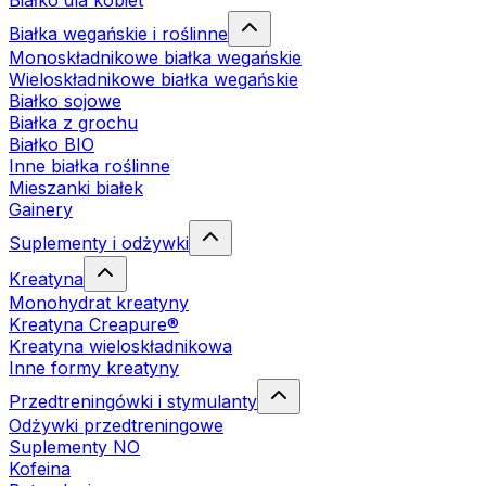
Białko dla kobiet
Białka wegańskie i roślinne
Monoskładnikowe białka wegańskie
Wieloskładnikowe białka wegańskie
Białko sojowe
Białka z grochu
Białko BIO
Inne białka roślinne
Mieszanki białek
Gainery
Suplementy i odżywki
Kreatyna
Monohydrat kreatyny
Kreatyna Creapure®
Kreatyna wieloskładnikowa
Inne formy kreatyny
Przedtreningówki i stymulanty
Odżywki przedtreningowe
Suplementy NO
Kofeina