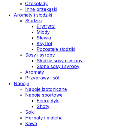
Czekolady
Inne przekąski
Aromaty i słodziki
Słodziki
Erytrytol
Miody
Stewia
Ksylitol
Pozostałe słodziki
Sosy i syropy
Słodkie sosy i syropy
Słone sosy i syropy
Aromaty
Przyprawy i sól
Napoje
Napoje izotoniczne
Napoje sportowe
Energetyki
Shoty
Soki
Herbaty i matcha
Kawa