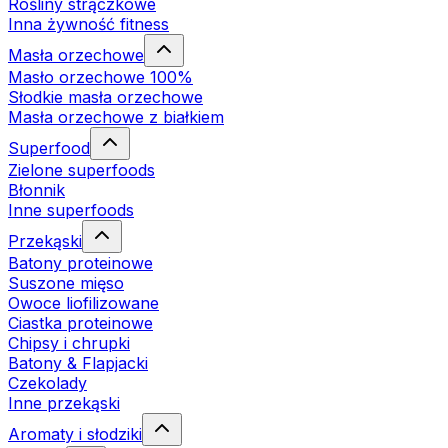
Rośliny strączkowe
Inna żywność fitness
Masła orzechowe
Masło orzechowe 100%
Słodkie masła orzechowe
Masła orzechowe z białkiem
Superfood
Zielone superfoods
Błonnik
Inne superfoods
Przekąski
Batony proteinowe
Suszone mięso
Owoce liofilizowane
Ciastka proteinowe
Chipsy i chrupki
Batony & Flapjacki
Czekolady
Inne przekąski
Aromaty i słodziki