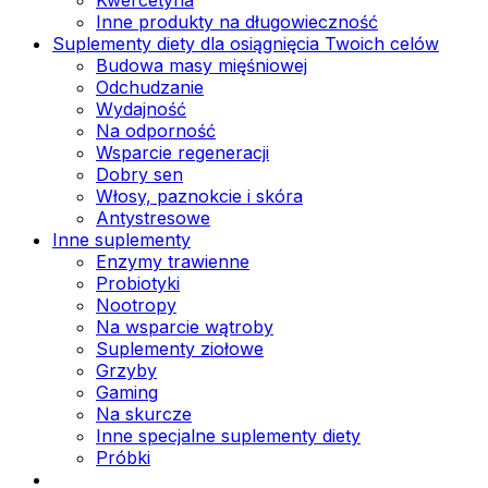
Inne produkty na długowieczność
Suplementy diety dla osiągnięcia Twoich celów
Budowa masy mięśniowej
Odchudzanie
Wydajność
Na odporność
Wsparcie regeneracji
Dobry sen
Włosy, paznokcie i skóra
Antystresowe
Inne suplementy
Enzymy trawienne
Probiotyki
Nootropy
Na wsparcie wątroby
Suplementy ziołowe
Grzyby
Gaming
Na skurcze
Inne specjalne suplementy diety
Próbki