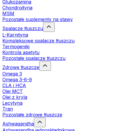
Glukozamina
Chondroityna
MSM
Pozostałe suplementy na stawy
Spalacze tłuszczu
L-Karnityna
Kompleksowe spalacze tłuszczu
Termogeniki
Kontrola apetytu
Pozostałe spalacze tłuszczu
Zdrowe tłuszcze
Omega 3
Omega 3-6-9
CLA i HCA
Olej MCT
Olej z kryla
Lecytyna
Tran
Pozostałe zdrowe tłuszcze
Ashwagandha
Ashwagandha jednoskładnikowa