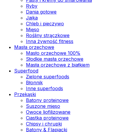
Ryby
Dania gotowe
Jajka
Chleb i pieczywo
Mięso
Rośliny strączkowe
Inna żywność fitness
Masła orzechowe
Masło orzechowe 100%
Słodkie masła orzechowe
Masła orzechowe z białkiem
Superfood
Zielone superfoods
Błonnik
Inne superfoods
Przekąski
Batony proteinowe
Suszone mięso
Owoce liofilizowane
Ciastka proteinowe
Chipsy i chrupki
Batony & Flapjacki