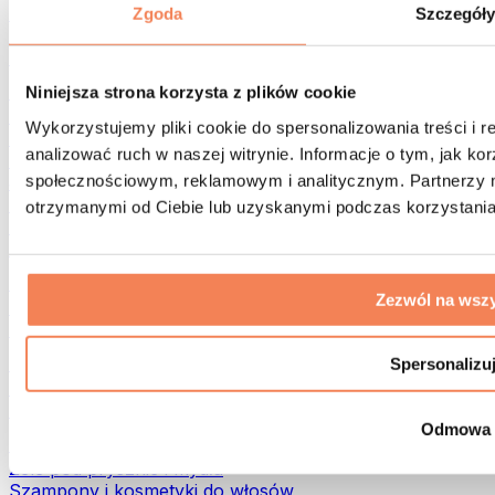
Torby na żywność i akcesoria
Zgoda
Szczegół
Torby na siłownię
Plecaki
Akcesoria dopasowane do aktywności
Niniejsza strona korzysta z plików cookie
Bieganie
Wykorzystujemy pliki cookie do spersonalizowania treści i 
Sporty walki
analizować ruch w naszej witrynie. Informacje o tym, jak k
Kolarstwo
społecznościowym, reklamowym i analitycznym. Partnerzy m
Joga i pilates
Terapia zimnem
otrzymanymi od Ciebie lub uzyskanymi podczas korzystania 
Pływanie
Trekking
Biohacking
Zezwól na wszy
Terapia Światłem Czerwonym
Filtry i dzbanki do wody
Eko dom
Spersonalizu
Środki do prania
Środki czystości
Odmowa
Naturalne kosmetyki
Żele pod prysznic i mydła
Szampony i kosmetyki do włosów