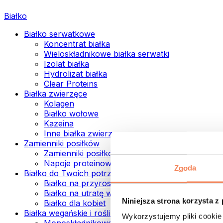
Białko
Białko serwatkowe
Koncentrat białka
Wieloskładnikowe białka serwatki
Izolat białka
Hydrolizat białka
Clear Proteins
Białka zwierzęce
Kolagen
Białko wołowe
Kazeina
Inne białka zwierzęce
Zamienniki posiłków
Zamienniki posiłków w proszku
Napoje proteinowe ready to drink
Zgoda
Białko do Twoich potrzeb
Białko na przyrost mięśni
Białko na utratę wagi
Niniejsza strona korzysta z
Białko dla kobiet
Białka wegańskie i roślinne
Wykorzystujemy pliki cookie 
Monoskładnikowe białka wegańskie