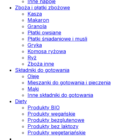
Inne napoje
Zboża i płatki zbożowe
Kasza
Makaron
Granola
Płatki owsiane
Płatki śniadaniowe i musli
Gryka
Komosa ryżowa
Ryż
Zboża inne
Składniki do gotowania
Oleje
Mieszanki do gotowania i pieczenia
Mąki
Inne składniki do gotowania
Diety
Produkty BIO
Produkty wegańskie
Produkty bezglutenowe
Produkty bez laktozy
Produkty wegetariańskie