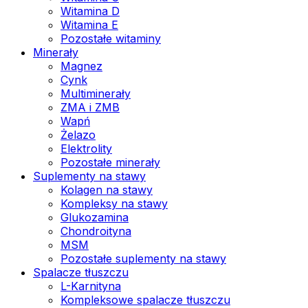
Witamina D
Witamina E
Pozostałe witaminy
Minerały
Magnez
Cynk
Multiminerały
ZMA i ZMB
Wapń
Żelazo
Elektrolity
Pozostałe minerały
Suplementy na stawy
Kolagen na stawy
Kompleksy na stawy
Glukozamina
Chondroityna
MSM
Pozostałe suplementy na stawy
Spalacze tłuszczu
L-Karnityna
Kompleksowe spalacze tłuszczu