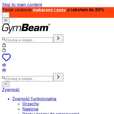
Skip to main content
Twoje ulubione
makarony i sosy
z rabatem do 20%
Żywność
Żywność funkcjonalna
Orzechy
Nasiona
Pasty i kremy do smarowania