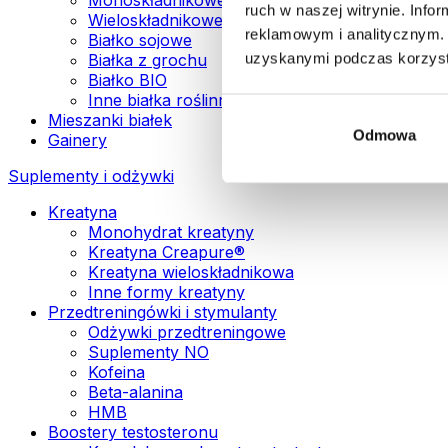
ruch w naszej witrynie. Inf
Wieloskładnikowe białka wegańskie
reklamowym i analitycznym. 
Białko sojowe
uzyskanymi podczas korzysta
Białka z grochu
Białko BIO
Inne białka roślinne
Mieszanki białek
Odmowa
Gainery
Suplementy i odżywki
Kreatyna
Monohydrat kreatyny
Kreatyna Creapure®
Kreatyna wieloskładnikowa
Inne formy kreatyny
Przedtreningówki i stymulanty
Odżywki przedtreningowe
Suplementy NO
Kofeina
Beta-alanina
HMB
Boostery testosteronu