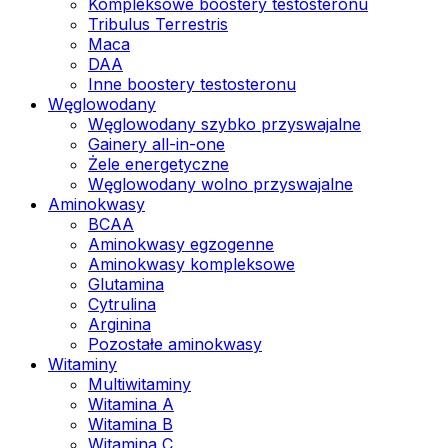
Kompleksowe boostery testosteronu
Tribulus Terrestris
Maca
DAA
Inne boostery testosteronu
Węglowodany
Węglowodany szybko przyswajalne
Gainery all-in-one
Żele energetyczne
Węglowodany wolno przyswajalne
Aminokwasy
BCAA
Aminokwasy egzogenne
Aminokwasy kompleksowe
Glutamina
Cytrulina
Arginina
Pozostałe aminokwasy
Witaminy
Multiwitaminy
Witamina A
Witamina B
Witamina C