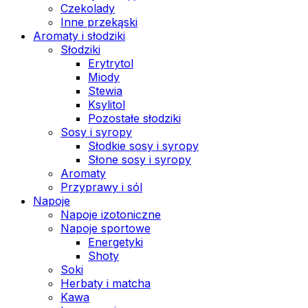
Czekolady
Inne przekąski
Aromaty i słodziki
Słodziki
Erytrytol
Miody
Stewia
Ksylitol
Pozostałe słodziki
Sosy i syropy
Słodkie sosy i syropy
Słone sosy i syropy
Aromaty
Przyprawy i sól
Napoje
Napoje izotoniczne
Napoje sportowe
Energetyki
Shoty
Soki
Herbaty i matcha
Kawa