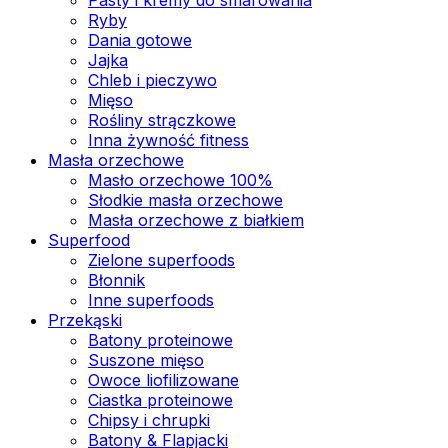
Ryby
Dania gotowe
Jajka
Chleb i pieczywo
Mięso
Rośliny strączkowe
Inna żywność fitness
Masła orzechowe
Masło orzechowe 100%
Słodkie masła orzechowe
Masła orzechowe z białkiem
Superfood
Zielone superfoods
Błonnik
Inne superfoods
Przekąski
Batony proteinowe
Suszone mięso
Owoce liofilizowane
Ciastka proteinowe
Chipsy i chrupki
Batony & Flapjacki