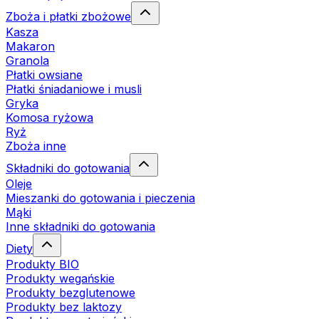
Zboża i płatki zbożowe
Kasza
Makaron
Granola
Płatki owsiane
Płatki śniadaniowe i musli
Gryka
Komosa ryżowa
Ryż
Zboża inne
Składniki do gotowania
Oleje
Mieszanki do gotowania i pieczenia
Mąki
Inne składniki do gotowania
Diety
Produkty BIO
Produkty wegańskie
Produkty bezglutenowe
Produkty bez laktozy