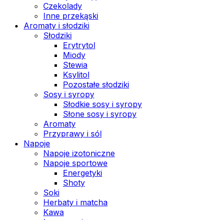
Czekolady
Inne przekąski
Aromaty i słodziki
Słodziki
Erytrytol
Miody
Stewia
Ksylitol
Pozostałe słodziki
Sosy i syropy
Słodkie sosy i syropy
Słone sosy i syropy
Aromaty
Przyprawy i sól
Napoje
Napoje izotoniczne
Napoje sportowe
Energetyki
Shoty
Soki
Herbaty i matcha
Kawa