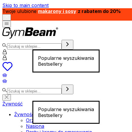
Skip to main content
Twoje ulubione
makarony i sosy
z rabatem do 20%
Popularne wyszukiwania
Bestsellery
Żywność
Popularne wyszukiwania
Żywność funkcjonalna
Bestsellery
Orzechy
Nasiona
Pasty i kremy do smarowania