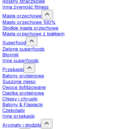
Rośliny strączkowe
Inna żywność fitness
Masła orzechowe
Masło orzechowe 100%
Słodkie masła orzechowe
Masła orzechowe z białkiem
Superfood
Zielone superfoods
Błonnik
Inne superfoods
Przekąski
Batony proteinowe
Suszone mięso
Owoce liofilizowane
Ciastka proteinowe
Chipsy i chrupki
Batony & Flapjacki
Czekolady
Inne przekąski
Aromaty i słodziki