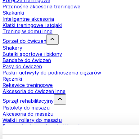
Poręcze treningowe
Przenośne akcesoria treningowe
Skakanki
Inteligentne akcesoria
Klatki treningowe i stojaki
Trening w domu inne
Sprzęt do ćwiczeń
Shakery
Butelki sportowe i bidony
Bandaże do ćwiczeń
Pasy do ćwiczeń
Paski i uchwyty do podnoszenia ciężarów
Ręczniki
Rękawice treningowe
Akcesoria do ćwiczeń inne
Sprzęt rehabilitacyjny
Pistolety do masażu
Akcesoria do masażu
Wałki i rollery do masażu
Pozostałe akcesoria rehabilitacyjne
Torby i plecaki