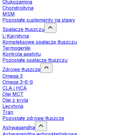
Glukozamina
Chondroityna
MSM
Pozostałe suplementy na stawy
Spalacze tłuszczu
L-Karnityna
Kompleksowe spalacze tłuszczu
Termogeniki
Kontrola apetytu
Pozostałe spalacze tłuszczu
Zdrowe tłuszcze
Omega 3
Omega 3-6-9
CLA i HCA
Olej MCT
Olej z kryla
Lecytyna
Tran
Pozostałe zdrowe tłuszcze
Ashwagandha
Ashwagandha jednoskładnikowa