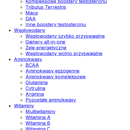
Kompleksowe boostery testosteronu
Tribulus Terrestris
Maca
DAA
Inne boostery testosteronu
Węglowodany
Węglowodany szybko przyswajalne
Gainery all-in-one
Żele energetyczne
Węglowodany wolno przyswajalne
Aminokwasy
BCAA
Aminokwasy egzogenne
Aminokwasy kompleksowe
Glutamina
Cytrulina
Arginina
Pozostałe aminokwasy
Witaminy
Multiwitaminy
Witamina A
Witamina B
Witamina C