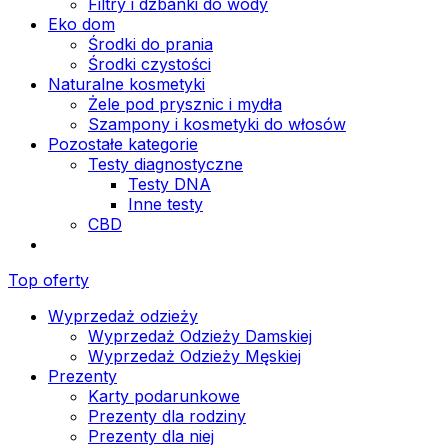
Filtry i dzbanki do wody
Eko dom
Środki do prania
Środki czystości
Naturalne kosmetyki
Żele pod prysznic i mydła
Szampony i kosmetyki do włosów
Pozostałe kategorie
Testy diagnostyczne
Testy DNA
Inne testy
CBD
Top oferty
Wyprzedaż odzieży
Wyprzedaż Odzieży Damskiej
Wyprzedaż Odzieży Męskiej
Prezenty
Karty podarunkowe
Prezenty dla rodziny
Prezenty dla niej