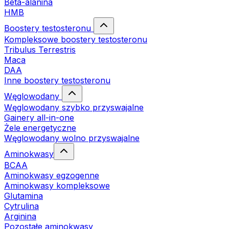
Beta-alanina
HMB
Boostery testosteronu
Kompleksowe boostery testosteronu
Tribulus Terrestris
Maca
DAA
Inne boostery testosteronu
Węglowodany
Węglowodany szybko przyswajalne
Gainery all-in-one
Żele energetyczne
Węglowodany wolno przyswajalne
Aminokwasy
BCAA
Aminokwasy egzogenne
Aminokwasy kompleksowe
Glutamina
Cytrulina
Arginina
Pozostałe aminokwasy