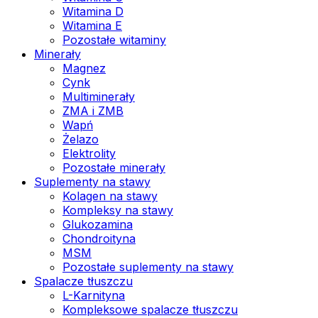
Witamina D
Witamina E
Pozostałe witaminy
Minerały
Magnez
Cynk
Multiminerały
ZMA i ZMB
Wapń
Żelazo
Elektrolity
Pozostałe minerały
Suplementy na stawy
Kolagen na stawy
Kompleksy na stawy
Glukozamina
Chondroityna
MSM
Pozostałe suplementy na stawy
Spalacze tłuszczu
L-Karnityna
Kompleksowe spalacze tłuszczu