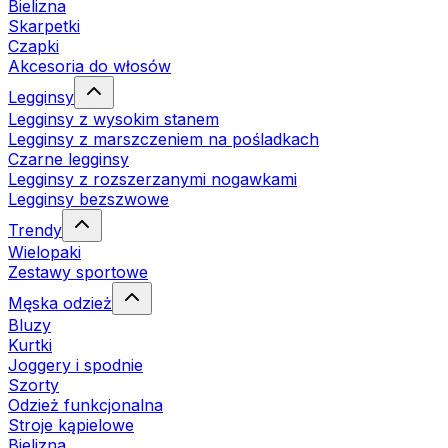
Bielizna
Skarpetki
Czapki
Akcesoria do włosów
Legginsy
Legginsy z wysokim stanem
Legginsy z marszczeniem na pośladkach
Czarne legginsy
Legginsy z rozszerzanymi nogawkami
Legginsy bezszwowe
Trendy
Wielopaki
Zestawy sportowe
Męska odzież
Bluzy
Kurtki
Joggery i spodnie
Szorty
Odzież funkcjonalna
Stroje kąpielowe
Bielizna