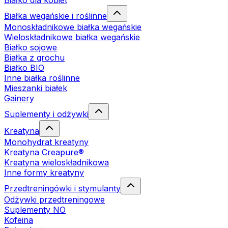
Białko dla kobiet
Białka wegańskie i roślinne
Monoskładnikowe białka wegańskie
Wieloskładnikowe białka wegańskie
Białko sojowe
Białka z grochu
Białko BIO
Inne białka roślinne
Mieszanki białek
Gainery
Suplementy i odżywki
Kreatyna
Monohydrat kreatyny
Kreatyna Creapure®
Kreatyna wieloskładnikowa
Inne formy kreatyny
Przedtreningówki i stymulanty
Odżywki przedtreningowe
Suplementy NO
Kofeina