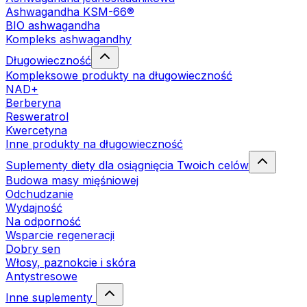
Ashwagandha KSM-66®
BIO ashwagandha
Kompleks ashwagandhy
Długowieczność
Kompleksowe produkty na długowieczność
NAD+
Berberyna
Resweratrol
Kwercetyna
Inne produkty na długowieczność
Suplementy diety dla osiągnięcia Twoich celów
Budowa masy mięśniowej
Odchudzanie
Wydajność
Na odporność
Wsparcie regeneracji
Dobry sen
Włosy, paznokcie i skóra
Antystresowe
Inne suplementy