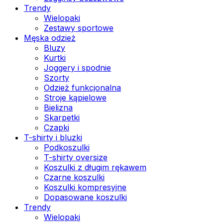
Trendy
Wielopaki
Zestawy sportowe
Męska odzież
Bluzy
Kurtki
Joggery i spodnie
Szorty
Odzież funkcjonalna
Stroje kąpielowe
Bielizna
Skarpetki
Czapki
T-shirty i bluzki
Podkoszulki
T-shirty oversize
Koszulki z długim rękawem
Czarne koszulki
Koszulki kompresyjne
Dopasowane koszulki
Trendy
Wielopaki