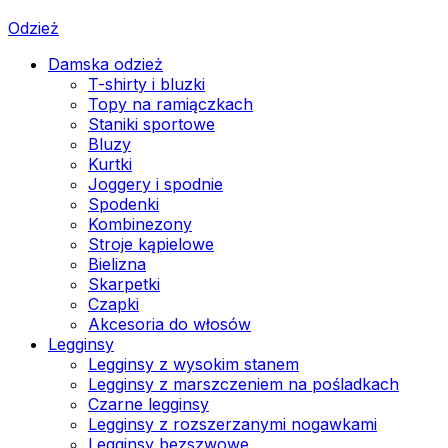
Odzież
Damska odzież
T-shirty i bluzki
Topy na ramiączkach
Staniki sportowe
Bluzy
Kurtki
Joggery i spodnie
Spodenki
Kombinezony
Stroje kąpielowe
Bielizna
Skarpetki
Czapki
Akcesoria do włosów
Legginsy
Legginsy z wysokim stanem
Legginsy z marszczeniem na pośladkach
Czarne legginsy
Legginsy z rozszerzanymi nogawkami
Legginsy bezszwowe