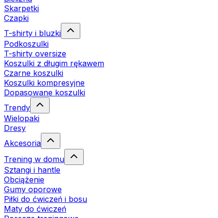
Skarpetki
Czapki
T-shirty i bluzki
Podkoszulki
T-shirty oversize
Koszulki z długim rękawem
Czarne koszulki
Koszulki kompresyjne
Dopasowane koszulki
Trendy
Wielopaki
Dresy
Akcesoria
Trening w domu
Sztangi i hantle
Obciążenie
Gumy oporowe
Piłki do ćwiczeń i bosu
Maty do ćwiczeń