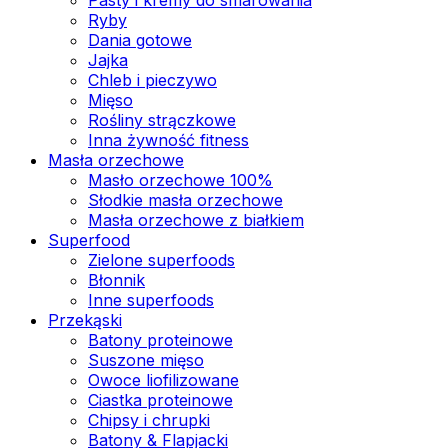
Ryby
Dania gotowe
Jajka
Chleb i pieczywo
Mięso
Rośliny strączkowe
Inna żywność fitness
Masła orzechowe
Masło orzechowe 100%
Słodkie masła orzechowe
Masła orzechowe z białkiem
Superfood
Zielone superfoods
Błonnik
Inne superfoods
Przekąski
Batony proteinowe
Suszone mięso
Owoce liofilizowane
Ciastka proteinowe
Chipsy i chrupki
Batony & Flapjacki