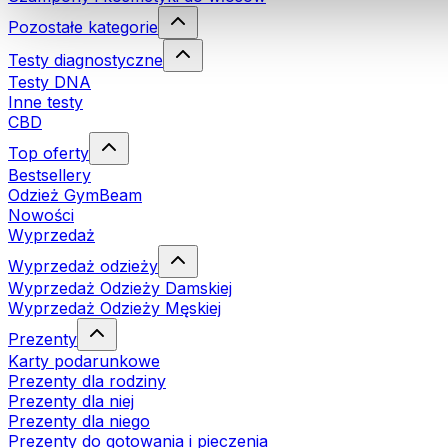
Pozostałe kategorie
Testy diagnostyczne
Testy DNA
Inne testy
CBD
Top oferty
Bestsellery
Odzież GymBeam
Nowości
Wyprzedaż
Wyprzedaż odzieży
Wyprzedaż Odzieży Damskiej
Wyprzedaż Odzieży Męskiej
Prezenty
Karty podarunkowe
Prezenty dla rodziny
Prezenty dla niej
Prezenty dla niego
Prezenty do gotowania i pieczenia