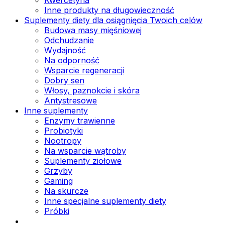
Inne produkty na długowieczność
Suplementy diety dla osiągnięcia Twoich celów
Budowa masy mięśniowej
Odchudzanie
Wydajność
Na odporność
Wsparcie regeneracji
Dobry sen
Włosy, paznokcie i skóra
Antystresowe
Inne suplementy
Enzymy trawienne
Probiotyki
Nootropy
Na wsparcie wątroby
Suplementy ziołowe
Grzyby
Gaming
Na skurcze
Inne specjalne suplementy diety
Próbki