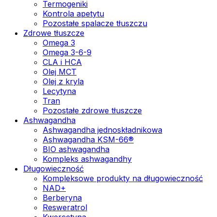
Termogeniki
Kontrola apetytu
Pozostałe spalacze tłuszczu
Zdrowe tłuszcze
Omega 3
Omega 3-6-9
CLA i HCA
Olej MCT
Olej z kryla
Lecytyna
Tran
Pozostałe zdrowe tłuszcze
Ashwagandha
Ashwagandha jednoskładnikowa
Ashwagandha KSM-66®
BIO ashwagandha
Kompleks ashwagandhy
Długowieczność
Kompleksowe produkty na długowieczność
NAD+
Berberyna
Resweratrol
Kwercetyna