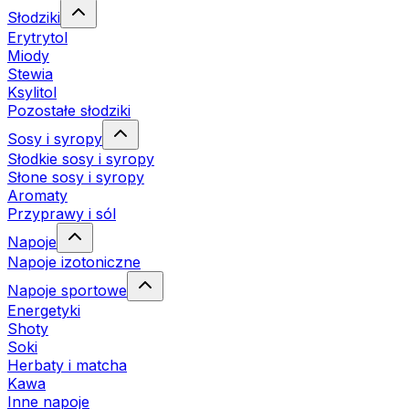
Słodziki
Erytrytol
Miody
Stewia
Ksylitol
Pozostałe słodziki
Sosy i syropy
Słodkie sosy i syropy
Słone sosy i syropy
Aromaty
Przyprawy i sól
Napoje
Napoje izotoniczne
Napoje sportowe
Energetyki
Shoty
Soki
Herbaty i matcha
Kawa
Inne napoje