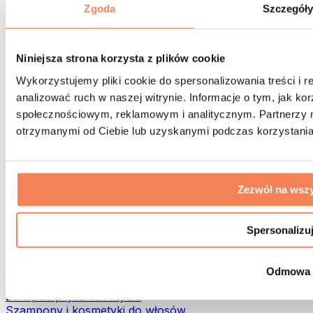
Torby na żywność i akcesoria
Zgoda
Szczegół
Torby na siłownię
Plecaki
Akcesoria dopasowane do aktywności
Niniejsza strona korzysta z plików cookie
Bieganie
Wykorzystujemy pliki cookie do spersonalizowania treści i 
Sporty walki
analizować ruch w naszej witrynie. Informacje o tym, jak k
Kolarstwo
społecznościowym, reklamowym i analitycznym. Partnerzy m
Joga i pilates
Terapia zimnem
otrzymanymi od Ciebie lub uzyskanymi podczas korzystania 
Pływanie
Trekking
Biohacking
Zezwól na wszy
Terapia Światłem Czerwonym
Filtry i dzbanki do wody
Eko dom
Spersonalizu
Środki do prania
Środki czystości
Odmowa
Naturalne kosmetyki
Żele pod prysznic i mydła
Szampony i kosmetyki do włosów