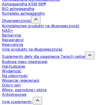
Ashwagandha KSM-66®
BIO ashwagandha
Kompleks ashwagandhy
Długowieczność
Kompleksowe produkty na długowieczność
NAD+
Berberyna
Resweratrol
Kwercetyna
Inne produkty na długowieczność
Suplementy diety dla osiągnięcia Twoich celów
Budowa masy mięśniowej
Odchudzanie
Wydajność
Na odporność
Wsparcie regeneracji
Dobry sen
Włosy, paznokcie i skóra
Antystresowe
Inne suplementy