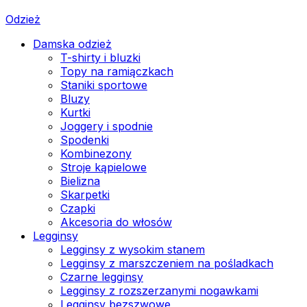
Odzież
Damska odzież
T-shirty i bluzki
Topy na ramiączkach
Staniki sportowe
Bluzy
Kurtki
Joggery i spodnie
Spodenki
Kombinezony
Stroje kąpielowe
Bielizna
Skarpetki
Czapki
Akcesoria do włosów
Legginsy
Legginsy z wysokim stanem
Legginsy z marszczeniem na pośladkach
Czarne legginsy
Legginsy z rozszerzanymi nogawkami
Legginsy bezszwowe