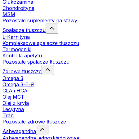
Glukozamina
Chondroityna
MSM
Pozostałe suplementy na stawy
Spalacze tłuszczu
L-Karnityna
Kompleksowe spalacze tłuszczu
Termogeniki
Kontrola apetytu
Pozostałe spalacze tłuszczu
Zdrowe tłuszcze
Omega 3
Omega 3-6-9
CLA i HCA
Olej MCT
Olej z kryla
Lecytyna
Tran
Pozostałe zdrowe tłuszcze
Ashwagandha
Ashwagandha jednoskładnikowa