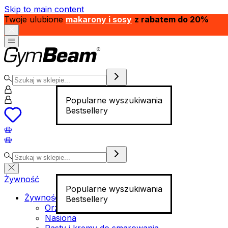
Skip to main content
Twoje ulubione
makarony i sosy
z rabatem do 20%
Popularne wyszukiwania
Bestsellery
Żywność
Popularne wyszukiwania
Żywność funkcjonalna
Bestsellery
Orzechy
Nasiona
Pasty i kremy do smarowania