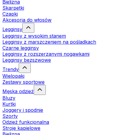
Bielizna
Skarpetki
Czapki
Akcesoria do włosów
Legginsy
Legginsy z wysokim stanem
Legginsy z marszczeniem na pośladkach
Czarne legginsy
Legginsy z rozszerzanymi nogawkami
Legginsy bezszwowe
Trendy
Wielopaki
Zestawy sportowe
Męska odzież
Bluzy
Kurtki
Joggery i spodnie
Szorty
Odzież funkcjonalna
Stroje kąpielowe
Bielizna