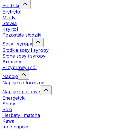
Słodziki
Erytrytol
Miody
Stewia
Ksylitol
Pozostałe słodziki
Sosy i syropy
Słodkie sosy i syropy
Słone sosy i syropy
Aromaty
Przyprawy i sól
Napoje
Napoje izotoniczne
Napoje sportowe
Energetyki
Shoty
Soki
Herbaty i matcha
Kawa
Inne napoje