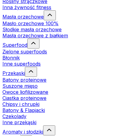
Rośliny strączkowe
Inna żywność fitness
Masła orzechowe
Masło orzechowe 100%
Słodkie masła orzechowe
Masła orzechowe z białkiem
Superfood
Zielone superfoods
Błonnik
Inne superfoods
Przekąski
Batony proteinowe
Suszone mięso
Owoce liofilizowane
Ciastka proteinowe
Chipsy i chrupki
Batony & Flapjacki
Czekolady
Inne przekąski
Aromaty i słodziki