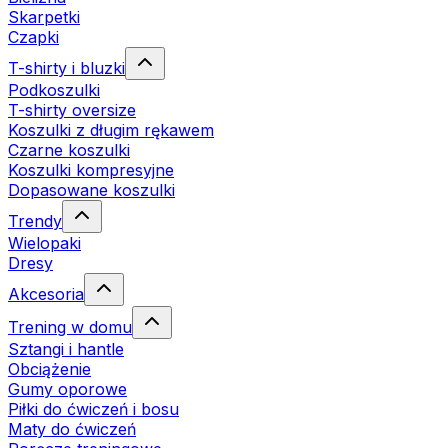
Skarpetki
Czapki
T-shirty i bluzki
Podkoszulki
T-shirty oversize
Koszulki z długim rękawem
Czarne koszulki
Koszulki kompresyjne
Dopasowane koszulki
Trendy
Wielopaki
Dresy
Akcesoria
Trening w domu
Sztangi i hantle
Obciążenie
Gumy oporowe
Piłki do ćwiczeń i bosu
Maty do ćwiczeń