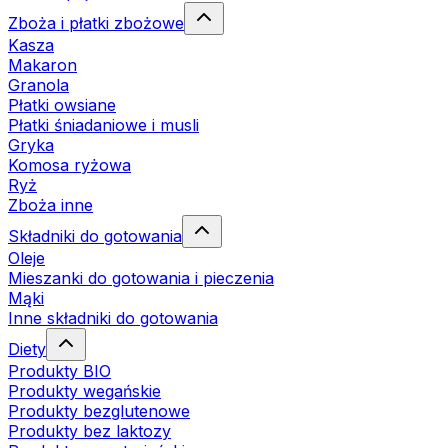
Zboża i płatki zbożowe
Kasza
Makaron
Granola
Płatki owsiane
Płatki śniadaniowe i musli
Gryka
Komosa ryżowa
Ryż
Zboża inne
Składniki do gotowania
Oleje
Mieszanki do gotowania i pieczenia
Mąki
Inne składniki do gotowania
Diety
Produkty BIO
Produkty wegańskie
Produkty bezglutenowe
Produkty bez laktozy