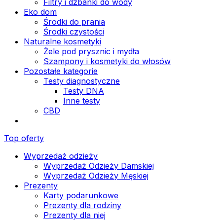
Filtry i dzbanki do wody
Eko dom
Środki do prania
Środki czystości
Naturalne kosmetyki
Żele pod prysznic i mydła
Szampony i kosmetyki do włosów
Pozostałe kategorie
Testy diagnostyczne
Testy DNA
Inne testy
CBD
Top oferty
Wyprzedaż odzieży
Wyprzedaż Odzieży Damskiej
Wyprzedaż Odzieży Męskiej
Prezenty
Karty podarunkowe
Prezenty dla rodziny
Prezenty dla niej