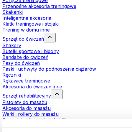
Poręcze treningowe
Przenośne akcesoria treningowe
Skakanki
Inteligentne akcesoria
Klatki treningowe i stojaki
Trening w domu inne
Sprzęt do ćwiczeń
Shakery
Butelki sportowe i bidony
Bandaże do ćwiczeń
Pasy do ćwiczeń
Paski i uchwyty do podnoszenia ciężarów
Ręczniki
Rękawice treningowe
Akcesoria do ćwiczeń inne
Sprzęt rehabilitacyjny
Pistolety do masażu
Akcesoria do masażu
Wałki i rollery do masażu
Pozostałe akcesoria rehabilitacyjne
Torby i plecaki