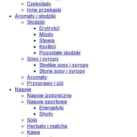
Czekolady
Inne przekąski
Aromaty i słodziki
Słodziki
Erytrytol
Miody
Stewia
Ksylitol
Pozostałe słodziki
Sosy i syropy
Słodkie sosy i syropy
Słone sosy i syropy
Aromaty
Przyprawy i sól
Napoje
Napoje izotoniczne
Napoje sportowe
Energetyki
Shoty
Soki
Herbaty i matcha
Kawa