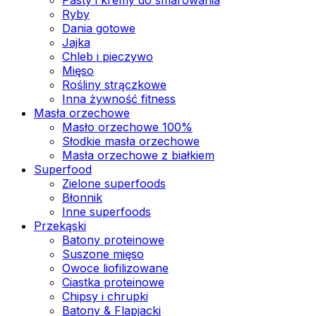
Ryby
Dania gotowe
Jajka
Chleb i pieczywo
Mięso
Rośliny strączkowe
Inna żywność fitness
Masła orzechowe
Masło orzechowe 100%
Słodkie masła orzechowe
Masła orzechowe z białkiem
Superfood
Zielone superfoods
Błonnik
Inne superfoods
Przekąski
Batony proteinowe
Suszone mięso
Owoce liofilizowane
Ciastka proteinowe
Chipsy i chrupki
Batony & Flapjacki