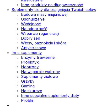
Inne produkty na długowieczność
Suplementy diety dla osiągnięcia Twoich celów
Budowa masy mięśniowej
Odchudzanie
Wydajność
Na odporność
Wsparcie regeneracji
Dobry sen
Włosy, paznokcie i skóra
Antystresowe
Inne suplementy
Enzymy trawienne
Probiotyki
Nootropy
Na wsparcie wątroby
Suplementy ziołowe
Grzyby
Gaming
Na skurcze
Inne specjalne suplementy diety
Próbki