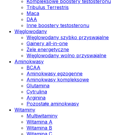
Kompleksowe boostery testosteronu
Tribulus Terrestris
Maca
DAA
Inne boostery testosteronu
Węglowodany
Węglowodany szybko przyswajalne
Gainery all-in-one
Żele energetyczne
Węglowodany wolno przyswajalne
Aminokwasy
BCAA
Aminokwasy egzogenne
Aminokwasy kompleksowe
Glutamina
Cytrulina
Arginina
Pozostałe aminokwasy
Witaminy
Multiwitaminy
Witamina A
Witamina B
Witamina C