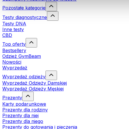
Pozostałe kategorie
Testy diagnostyczne
Testy DNA
Inne testy
CBD
Top oferty
Bestsellery
Odzież GymBeam
Nowości
Wyprzedaż
Wyprzedaż odzieży
Wyprzedaż Odzieży Damskiej
Wyprzedaż Odzieży Męskiej
Prezenty
Karty podarunkowe
Prezenty dla rodziny
Prezenty dla niej
Prezenty dla niego
Prezenty do gotowania i pieczenia