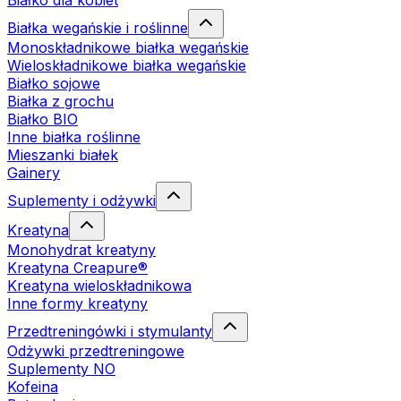
Białko dla kobiet
Białka wegańskie i roślinne
Monoskładnikowe białka wegańskie
Wieloskładnikowe białka wegańskie
Białko sojowe
Białka z grochu
Białko BIO
Inne białka roślinne
Mieszanki białek
Gainery
Suplementy i odżywki
Kreatyna
Monohydrat kreatyny
Kreatyna Creapure®
Kreatyna wieloskładnikowa
Inne formy kreatyny
Przedtreningówki i stymulanty
Odżywki przedtreningowe
Suplementy NO
Kofeina