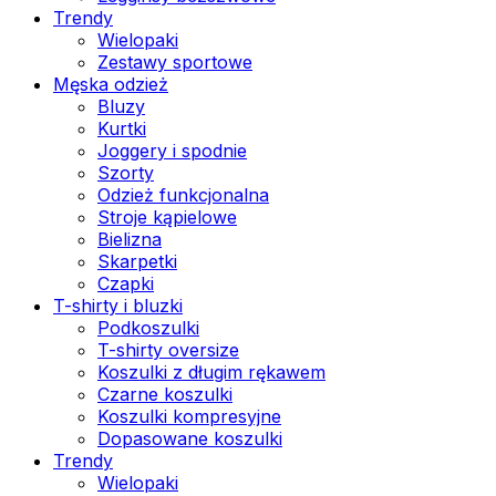
Trendy
Wielopaki
Zestawy sportowe
Męska odzież
Bluzy
Kurtki
Joggery i spodnie
Szorty
Odzież funkcjonalna
Stroje kąpielowe
Bielizna
Skarpetki
Czapki
T-shirty i bluzki
Podkoszulki
T-shirty oversize
Koszulki z długim rękawem
Czarne koszulki
Koszulki kompresyjne
Dopasowane koszulki
Trendy
Wielopaki