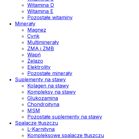
Witamina D
Witamina E
Pozostałe witaminy
Minerały
Magnez
Cynk
Multiminerały
ZMA i ZMB
Wapń
Żelazo
Elektrolity
Pozostałe minerały
Suplementy na stawy
Kolagen na stawy
Kompleksy na stawy
Glukozamina
Chondroityna
MSM
Pozostałe suplementy na stawy
Spalacze tłuszczu
L-Karnityna
Kompleksowe spalacze tłuszczu