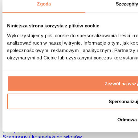
Torby na żywność i akcesoria
Zgoda
Szczegół
Torby na siłownię
Plecaki
Akcesoria dopasowane do aktywności
Niniejsza strona korzysta z plików cookie
Bieganie
Wykorzystujemy pliki cookie do spersonalizowania treści i 
Sporty walki
analizować ruch w naszej witrynie. Informacje o tym, jak k
Kolarstwo
społecznościowym, reklamowym i analitycznym. Partnerzy m
Joga i pilates
Terapia zimnem
otrzymanymi od Ciebie lub uzyskanymi podczas korzystania 
Pływanie
Trekking
Biohacking
Zezwól na wszy
Terapia Światłem Czerwonym
Filtry i dzbanki do wody
Eko dom
Spersonalizu
Środki do prania
Środki czystości
Odmowa
Naturalne kosmetyki
Żele pod prysznic i mydła
Szampony i kosmetyki do włosów