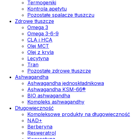
Termogeniki
Kontrola apetytu
Pozostałe spalacze tłuszczu
Zdrowe tłuszcze
Omega 3
Omega 3-6-9
CLA i HCA
Olej MCT
Olej z kryla
Lecytyna
Tran
Pozostałe zdrowe tłuszcze
Ashwagandha
Ashwagandha jednoskładnikowa
Ashwagandha KSM-66®
BIO ashwagandha
Kompleks ashwagandhy
Długowieczność
Kompleksowe produkty na długowieczność
NAD+
Berberyna
Resweratrol
Kwercetyna