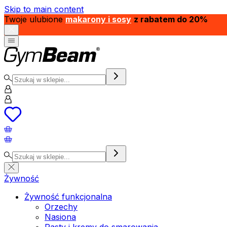
Skip to main content
Twoje ulubione
makarony i sosy
z rabatem do 20%
Żywność
Żywność funkcjonalna
Orzechy
Nasiona
Pasty i kremy do smarowania