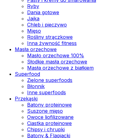
Ryby
Dania gotowe
Jajka
Chleb i pieczywo
Mięso
Rośliny strączkowe
Inna żywność fitness
Masła orzechowe
Masło orzechowe 100%
Słodkie masła orzechowe
Masła orzechowe z białkiem
Superfood
Zielone superfoods
Błonnik
Inne superfoods
Przekąski
Batony proteinowe
Suszone mięso
Owoce liofilizowane
Ciastka proteinowe
Chipsy i chrupki
Batony & Flapjacki