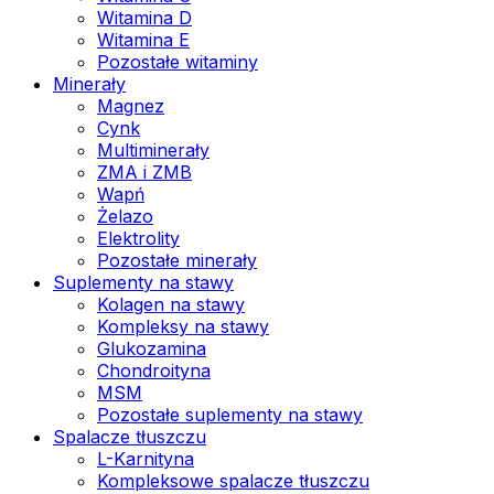
Witamina D
Witamina E
Pozostałe witaminy
Minerały
Magnez
Cynk
Multiminerały
ZMA i ZMB
Wapń
Żelazo
Elektrolity
Pozostałe minerały
Suplementy na stawy
Kolagen na stawy
Kompleksy na stawy
Glukozamina
Chondroityna
MSM
Pozostałe suplementy na stawy
Spalacze tłuszczu
L-Karnityna
Kompleksowe spalacze tłuszczu