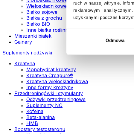
ruch w naszej witrynie. Inf
Wieloskładnikowe białka wegańskie
reklamowym i analitycznym. 
Białko sojowe
uzyskanymi podczas korzysta
Białka z grochu
Białko BIO
Inne białka roślinne
Mieszanki białek
Odmowa
Gainery
Suplementy i odżywki
Kreatyna
Monohydrat kreatyny
Kreatyna Creapure®
Kreatyna wieloskładnikowa
Inne formy kreatyny
Przedtreningówki i stymulanty
Odżywki przedtreningowe
Suplementy NO
Kofeina
Beta-alanina
HMB
Boostery testosteronu