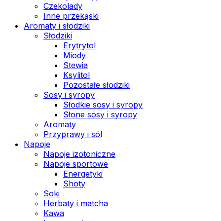
Czekolady
Inne przekąski
Aromaty i słodziki
Słodziki
Erytrytol
Miody
Stewia
Ksylitol
Pozostałe słodziki
Sosy i syropy
Słodkie sosy i syropy
Słone sosy i syropy
Aromaty
Przyprawy i sól
Napoje
Napoje izotoniczne
Napoje sportowe
Energetyki
Shoty
Soki
Herbaty i matcha
Kawa