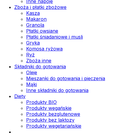
Inne napoje
Zboża i płatki zbożowe
Kasza
Makaron
Granola
Płatki owsiane
Płatki śniadaniowe i musli
Gryka
Komosa ryżowa
Ryż
Zboża inne
Składniki do gotowania
Oleje
Mieszanki do gotowania i pieczenia
Mąki
Inne składniki do gotowania
Diety
Produkty BIO
Produkty wegańskie
Produkty bezglutenowe
Produkty bez laktozy
Produkty wegetariańskie