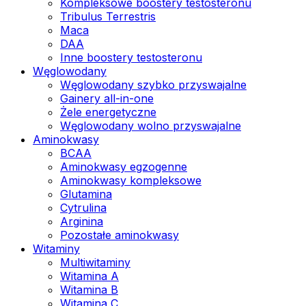
Kompleksowe boostery testosteronu
Tribulus Terrestris
Maca
DAA
Inne boostery testosteronu
Węglowodany
Węglowodany szybko przyswajalne
Gainery all-in-one
Żele energetyczne
Węglowodany wolno przyswajalne
Aminokwasy
BCAA
Aminokwasy egzogenne
Aminokwasy kompleksowe
Glutamina
Cytrulina
Arginina
Pozostałe aminokwasy
Witaminy
Multiwitaminy
Witamina A
Witamina B
Witamina C