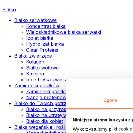
Białko
Białko serwatkowe
Koncentrat białka
Wieloskładnikowe białka serwatki
Izolat białka
Hydrolizat białka
Clear Proteins
Białka zwierzęce
Kolagen
Białko wołowe
Kazeina
Inne białka zwierzęce
Zamienniki posiłków
Zamienniki posiłków w proszku
Napoje proteinowe ready to drink
Zgoda
Białko do Twoich potrzeb
Białko na przyrost mięśni
Białko na utratę wagi
Niniejsza strona korzysta z
Białko dla kobiet
Białka wegańskie i roślinne
Wykorzystujemy pliki cookie 
Monoskładnikowe białka wegańskie