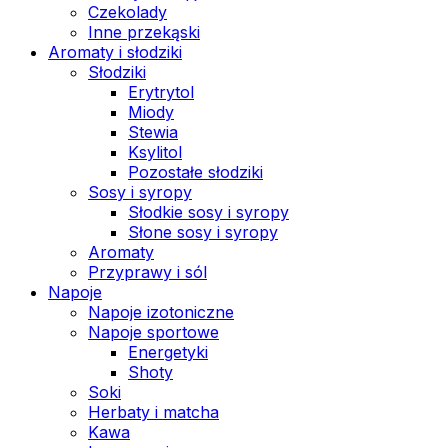
Czekolady
Inne przekąski
Aromaty i słodziki
Słodziki
Erytrytol
Miody
Stewia
Ksylitol
Pozostałe słodziki
Sosy i syropy
Słodkie sosy i syropy
Słone sosy i syropy
Aromaty
Przyprawy i sól
Napoje
Napoje izotoniczne
Napoje sportowe
Energetyki
Shoty
Soki
Herbaty i matcha
Kawa