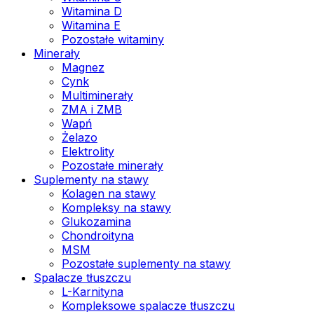
Witamina D
Witamina E
Pozostałe witaminy
Minerały
Magnez
Cynk
Multiminerały
ZMA i ZMB
Wapń
Żelazo
Elektrolity
Pozostałe minerały
Suplementy na stawy
Kolagen na stawy
Kompleksy na stawy
Glukozamina
Chondroityna
MSM
Pozostałe suplementy na stawy
Spalacze tłuszczu
L-Karnityna
Kompleksowe spalacze tłuszczu