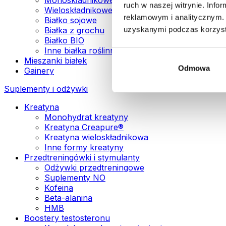
ruch w naszej witrynie. Inf
Wieloskładnikowe białka wegańskie
reklamowym i analitycznym. 
Białko sojowe
uzyskanymi podczas korzysta
Białka z grochu
Białko BIO
Inne białka roślinne
Mieszanki białek
Odmowa
Gainery
Suplementy i odżywki
Kreatyna
Monohydrat kreatyny
Kreatyna Creapure®
Kreatyna wieloskładnikowa
Inne formy kreatyny
Przedtreningówki i stymulanty
Odżywki przedtreningowe
Suplementy NO
Kofeina
Beta-alanina
HMB
Boostery testosteronu