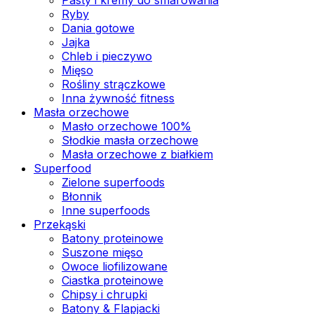
Ryby
Dania gotowe
Jajka
Chleb i pieczywo
Mięso
Rośliny strączkowe
Inna żywność fitness
Masła orzechowe
Masło orzechowe 100%
Słodkie masła orzechowe
Masła orzechowe z białkiem
Superfood
Zielone superfoods
Błonnik
Inne superfoods
Przekąski
Batony proteinowe
Suszone mięso
Owoce liofilizowane
Ciastka proteinowe
Chipsy i chrupki
Batony & Flapjacki