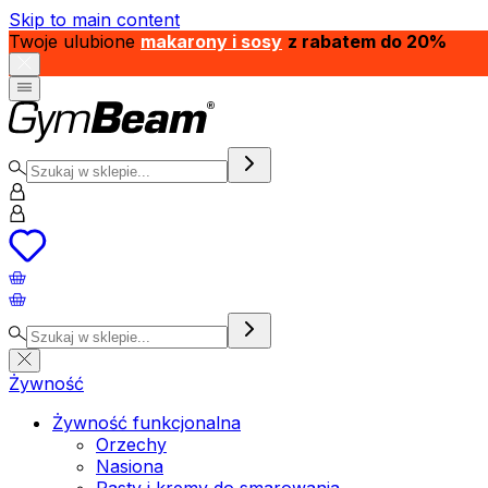
Skip to main content
Twoje ulubione
makarony i sosy
z rabatem do 20%
Żywność
Żywność funkcjonalna
Orzechy
Nasiona
Pasty i kremy do smarowania