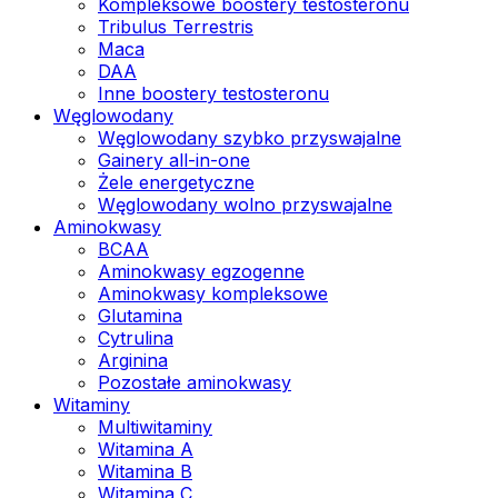
Kompleksowe boostery testosteronu
Tribulus Terrestris
Maca
DAA
Inne boostery testosteronu
Węglowodany
Węglowodany szybko przyswajalne
Gainery all-in-one
Żele energetyczne
Węglowodany wolno przyswajalne
Aminokwasy
BCAA
Aminokwasy egzogenne
Aminokwasy kompleksowe
Glutamina
Cytrulina
Arginina
Pozostałe aminokwasy
Witaminy
Multiwitaminy
Witamina A
Witamina B
Witamina C