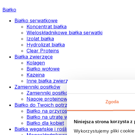
Białko
Białko serwatkowe
Koncentrat białka
Wieloskładnikowe białka serwatki
Izolat białka
Hydrolizat białka
Clear Proteins
Białka zwierzęce
Kolagen
Białko wołowe
Kazeina
Inne białka zwierzęce
Zamienniki posiłków
Zamienniki posiłków w proszku
Napoje proteinowe ready to drink
Zgoda
Białko do Twoich potrzeb
Białko na przyrost mięśni
Białko na utratę wagi
Niniejsza strona korzysta z
Białko dla kobiet
Białka wegańskie i roślinne
Wykorzystujemy pliki cookie 
Monoskładnikowe białka wegańskie