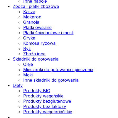
Inne napoje
Zboża i płatki zbożowe
Kasza
Makaron
Granola
Płatki owsiane
Płatki śniadaniowe i musli
Gryka
Komosa ryżowa
Ryż
Zboża inne
Składniki do gotowania
Oleje
Mieszanki do gotowania i pieczenia
Mąki
Inne składniki do gotowania
Diety
Produkty BIO
Produkty wegańskie
Produkty bezglutenowe
Produkty bez laktozy
Produkty wegetariańskie