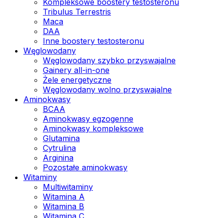
Kompleksowe boostery testosteronu
Tribulus Terrestris
Maca
DAA
Inne boostery testosteronu
Węglowodany
Węglowodany szybko przyswajalne
Gainery all-in-one
Żele energetyczne
Węglowodany wolno przyswajalne
Aminokwasy
BCAA
Aminokwasy egzogenne
Aminokwasy kompleksowe
Glutamina
Cytrulina
Arginina
Pozostałe aminokwasy
Witaminy
Multiwitaminy
Witamina A
Witamina B
Witamina C