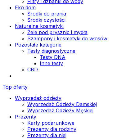
Filtry i dzbanki do wody
Eko dom
Środki do prania
Środki czystości
Naturalne kosmetyki
Żele pod prysznic i mydła
Szampony i kosmetyki do włosów
Pozostałe kategorie
Testy diagnostyczne
Testy DNA
Inne testy
CBD
Top oferty
Wyprzedaż odzieży
Wyprzedaż Odzieży Damskiej
Wyprzedaż Odzieży Męskiej
Prezenty
Karty podarunkowe
Prezenty dla rodziny
Prezenty dla niej