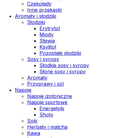
Czekolady
Inne przekąski
Aromaty i słodziki
Słodziki
Erytrytol
Miody
Stewia
Ksylitol
Pozostałe słodziki
Sosy i syropy
Słodkie sosy i syropy
Słone sosy i syropy
Aromaty
Przyprawy i sól
Napoje
Napoje izotoniczne
Napoje sportowe
Energetyki
Shoty
Soki
Herbaty i matcha
Kawa