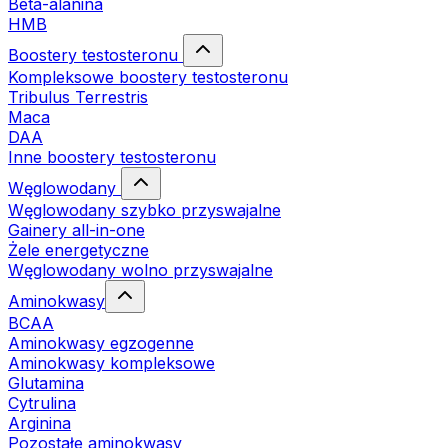
Beta-alanina
HMB
Boostery testosteronu
Kompleksowe boostery testosteronu
Tribulus Terrestris
Maca
DAA
Inne boostery testosteronu
Węglowodany
Węglowodany szybko przyswajalne
Gainery all-in-one
Żele energetyczne
Węglowodany wolno przyswajalne
Aminokwasy
BCAA
Aminokwasy egzogenne
Aminokwasy kompleksowe
Glutamina
Cytrulina
Arginina
Pozostałe aminokwasy