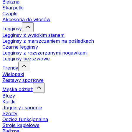
Bielizna
Skarpetki
Czapki
Akcesoria do włosów
Legginsy
Legginsy z wysokim stanem
Legginsy z marszczeniem na pośladkach
Czarne legginsy
Legginsy z rozszerzanymi nogawkami
Legginsy bezszwowe
Trendy
Wielopaki
Zestawy sportowe
Męska odzież
Bluzy
Kurtki
Joggery i spodnie
Szorty
Odzież funkcjonalna
Stroje kąpielowe
Bielizna