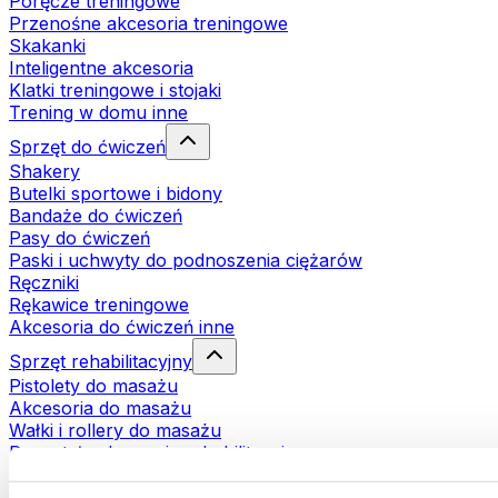
Poręcze treningowe
Przenośne akcesoria treningowe
Skakanki
Inteligentne akcesoria
Klatki treningowe i stojaki
Trening w domu inne
Sprzęt do ćwiczeń
Shakery
Butelki sportowe i bidony
Bandaże do ćwiczeń
Pasy do ćwiczeń
Paski i uchwyty do podnoszenia ciężarów
Ręczniki
Rękawice treningowe
Akcesoria do ćwiczeń inne
Sprzęt rehabilitacyjny
Pistolety do masażu
Akcesoria do masażu
Wałki i rollery do masażu
Pozostałe akcesoria rehabilitacyjne
Torby i plecaki