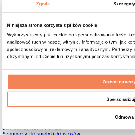
Torby na żywność i akcesoria
Zgoda
Szczegół
Torby na siłownię
Plecaki
Akcesoria dopasowane do aktywności
Niniejsza strona korzysta z plików cookie
Bieganie
Wykorzystujemy pliki cookie do spersonalizowania treści i 
Sporty walki
analizować ruch w naszej witrynie. Informacje o tym, jak k
Kolarstwo
społecznościowym, reklamowym i analitycznym. Partnerzy m
Joga i pilates
Terapia zimnem
otrzymanymi od Ciebie lub uzyskanymi podczas korzystania 
Pływanie
Trekking
Biohacking
Zezwól na wszy
Terapia Światłem Czerwonym
Filtry i dzbanki do wody
Eko dom
Spersonalizu
Środki do prania
Środki czystości
Odmowa
Naturalne kosmetyki
Żele pod prysznic i mydła
Szampony i kosmetyki do włosów