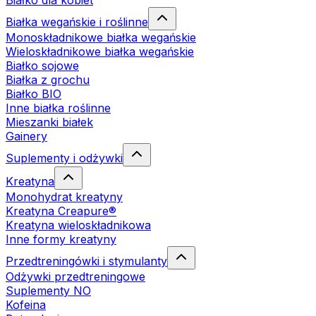
Białko dla kobiet
Białka wegańskie i roślinne
Monoskładnikowe białka wegańskie
Wieloskładnikowe białka wegańskie
Białko sojowe
Białka z grochu
Białko BIO
Inne białka roślinne
Mieszanki białek
Gainery
Suplementy i odżywki
Kreatyna
Monohydrat kreatyny
Kreatyna Creapure®
Kreatyna wieloskładnikowa
Inne formy kreatyny
Przedtreningówki i stymulanty
Odżywki przedtreningowe
Suplementy NO
Kofeina