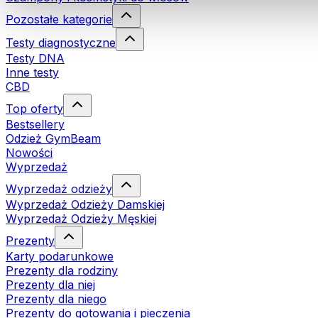
Pozostałe kategorie
Testy diagnostyczne
Testy DNA
Inne testy
CBD
Top oferty
Bestsellery
Odzież GymBeam
Nowości
Wyprzedaż
Wyprzedaż odzieży
Wyprzedaż Odzieży Damskiej
Wyprzedaż Odzieży Męskiej
Prezenty
Karty podarunkowe
Prezenty dla rodziny
Prezenty dla niej
Prezenty dla niego
Prezenty do gotowania i pieczenia