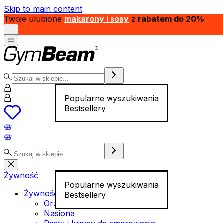
Skip to main content
Twoje ulubione
makarony i sosy
z rabatem do 20%
Popularne wyszukiwania
Bestsellery
Żywność
Popularne wyszukiwania
Żywność funkcjonalna
Bestsellery
Orzechy
Nasiona
Pasty i kremy do smarowania