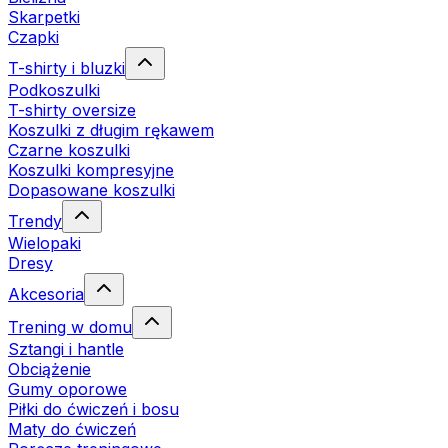
Skarpetki
Czapki
T-shirty i bluzki
Podkoszulki
T-shirty oversize
Koszulki z długim rękawem
Czarne koszulki
Koszulki kompresyjne
Dopasowane koszulki
Trendy
Wielopaki
Dresy
Akcesoria
Trening w domu
Sztangi i hantle
Obciążenie
Gumy oporowe
Piłki do ćwiczeń i bosu
Maty do ćwiczeń