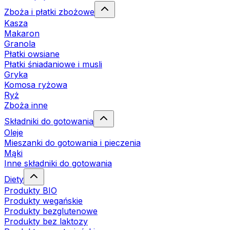
Zboża i płatki zbożowe
Kasza
Makaron
Granola
Płatki owsiane
Płatki śniadaniowe i musli
Gryka
Komosa ryżowa
Ryż
Zboża inne
Składniki do gotowania
Oleje
Mieszanki do gotowania i pieczenia
Mąki
Inne składniki do gotowania
Diety
Produkty BIO
Produkty wegańskie
Produkty bezglutenowe
Produkty bez laktozy