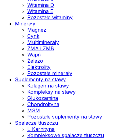
Witamina D
Witamina E
Pozostałe witaminy
Minerały
Magnez
Cynk
Multiminerały
ZMA i ZMB
Wapń
Żelazo
Elektrolity
Pozostałe minerały
Suplementy na stawy
Kolagen na stawy
Kompleksy na stawy
Glukozamina
Chondroityna
MSM
Pozostałe suplementy na stawy
Spalacze tłuszczu
L-Karnityna
Kompleksowe spalacze tłuszczu