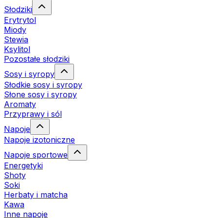
Słodziki
Erytrytol
Miody
Stewia
Ksylitol
Pozostałe słodziki
Sosy i syropy
Słodkie sosy i syropy
Słone sosy i syropy
Aromaty
Przyprawy i sól
Napoje
Napoje izotoniczne
Napoje sportowe
Energetyki
Shoty
Soki
Herbaty i matcha
Kawa
Inne napoje