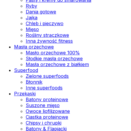
Ryby
Dania gotowe
Jajka
Chleb i pieczywo
Mięso
Rośliny strączkowe
Inna żywność fitness
Masła orzechowe
Masło orzechowe 100%
Słodkie masła orzechowe
Masła orzechowe z białkiem
Superfood
Zielone superfoods
Błonnik
Inne superfoods
Przekąski
Batony proteinowe
Suszone mięso
Owoce liofilizowane
Ciastka proteinowe
Chipsy i chrupki
Batony & Flapjacki