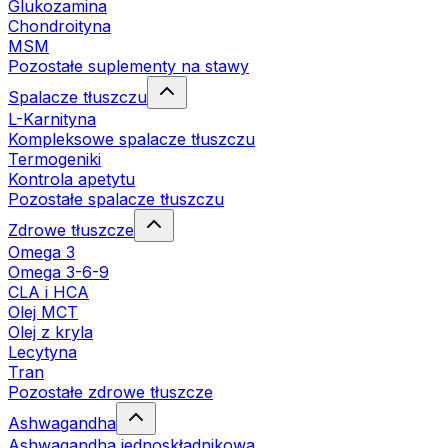
Glukozamina
Chondroityna
MSM
Pozostałe suplementy na stawy
Spalacze tłuszczu
L-Karnityna
Kompleksowe spalacze tłuszczu
Termogeniki
Kontrola apetytu
Pozostałe spalacze tłuszczu
Zdrowe tłuszcze
Omega 3
Omega 3-6-9
CLA i HCA
Olej MCT
Olej z kryla
Lecytyna
Tran
Pozostałe zdrowe tłuszcze
Ashwagandha
Ashwagandha jednoskładnikowa