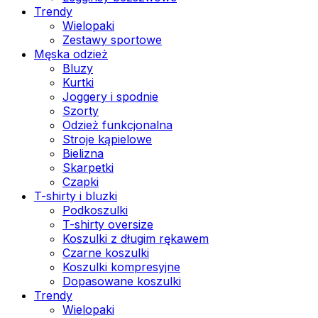
Trendy
Wielopaki
Zestawy sportowe
Męska odzież
Bluzy
Kurtki
Joggery i spodnie
Szorty
Odzież funkcjonalna
Stroje kąpielowe
Bielizna
Skarpetki
Czapki
T-shirty i bluzki
Podkoszulki
T-shirty oversize
Koszulki z długim rękawem
Czarne koszulki
Koszulki kompresyjne
Dopasowane koszulki
Trendy
Wielopaki