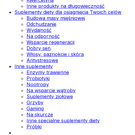
Inne produkty na długowieczność
Suplementy diety dla osiągnięcia Twoich celów
Budowa masy mięśniowej
Odchudzanie
Wydajność
Na odporność
Wsparcie regeneracji
Dobry sen
Włosy, paznokcie i skóra
Antystresowe
Inne suplementy
Enzymy trawienne
Probiotyki
Nootropy
Na wsparcie wątroby
Suplementy ziołowe
Grzyby
Gaming
Na skurcze
Inne specjalne suplementy diety
Próbki