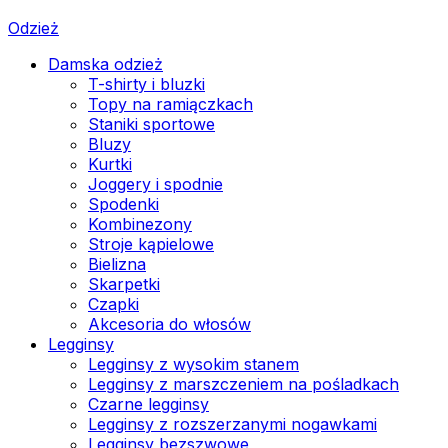
Odzież
Damska odzież
T-shirty i bluzki
Topy na ramiączkach
Staniki sportowe
Bluzy
Kurtki
Joggery i spodnie
Spodenki
Kombinezony
Stroje kąpielowe
Bielizna
Skarpetki
Czapki
Akcesoria do włosów
Legginsy
Legginsy z wysokim stanem
Legginsy z marszczeniem na pośladkach
Czarne legginsy
Legginsy z rozszerzanymi nogawkami
Legginsy bezszwowe