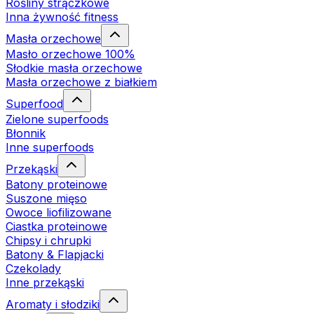
Rośliny strączkowe
Inna żywność fitness
Masła orzechowe
Masło orzechowe 100%
Słodkie masła orzechowe
Masła orzechowe z białkiem
Superfood
Zielone superfoods
Błonnik
Inne superfoods
Przekąski
Batony proteinowe
Suszone mięso
Owoce liofilizowane
Ciastka proteinowe
Chipsy i chrupki
Batony & Flapjacki
Czekolady
Inne przekąski
Aromaty i słodziki