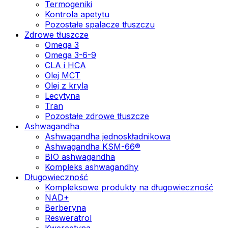
Termogeniki
Kontrola apetytu
Pozostałe spalacze tłuszczu
Zdrowe tłuszcze
Omega 3
Omega 3-6-9
CLA i HCA
Olej MCT
Olej z kryla
Lecytyna
Tran
Pozostałe zdrowe tłuszcze
Ashwagandha
Ashwagandha jednoskładnikowa
Ashwagandha KSM-66®
BIO ashwagandha
Kompleks ashwagandhy
Długowieczność
Kompleksowe produkty na długowieczność
NAD+
Berberyna
Resweratrol
Kwercetyna