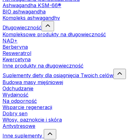
Ashwagandha KSM-66®
BIO ashwagandha
Kompleks ashwagandhy
Długowieczność
Kompleksowe produkty na długowieczność
NAD+
Berberyna
Resweratrol
Kwercetyna
Inne produkty na długowieczność
Suplementy diety dla osiągnięcia Twoich celów
Budowa masy mięśniowej
Odchudzanie
Wydajność
Na odporność
Wsparcie regeneracji
Dobry sen
Włosy, paznokcie i skóra
Antystresowe
Inne suplementy