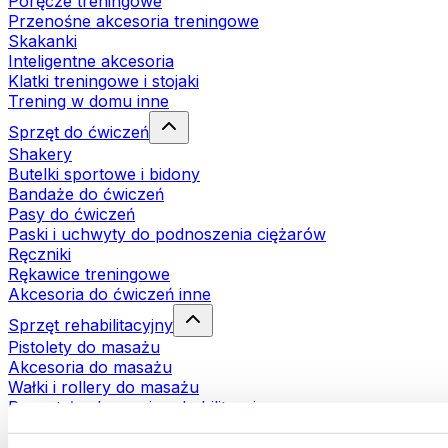
Poręcze treningowe
Przenośne akcesoria treningowe
Skakanki
Inteligentne akcesoria
Klatki treningowe i stojaki
Trening w domu inne
Sprzęt do ćwiczeń
Shakery
Butelki sportowe i bidony
Bandaże do ćwiczeń
Pasy do ćwiczeń
Paski i uchwyty do podnoszenia ciężarów
Ręczniki
Rękawice treningowe
Akcesoria do ćwiczeń inne
Sprzęt rehabilitacyjny
Pistolety do masażu
Akcesoria do masażu
Wałki i rollery do masażu
Pozostałe akcesoria rehabilitacyjne
Torby i plecaki