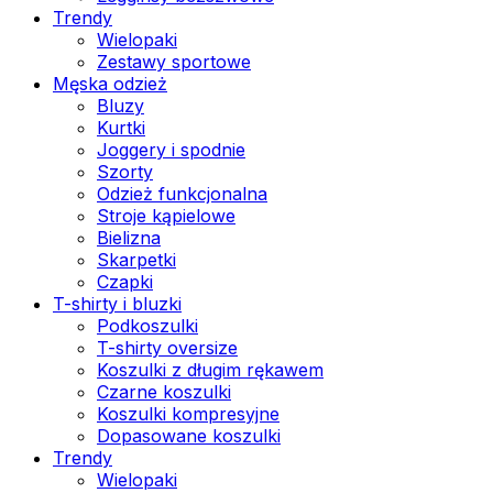
Trendy
Wielopaki
Zestawy sportowe
Męska odzież
Bluzy
Kurtki
Joggery i spodnie
Szorty
Odzież funkcjonalna
Stroje kąpielowe
Bielizna
Skarpetki
Czapki
T-shirty i bluzki
Podkoszulki
T-shirty oversize
Koszulki z długim rękawem
Czarne koszulki
Koszulki kompresyjne
Dopasowane koszulki
Trendy
Wielopaki