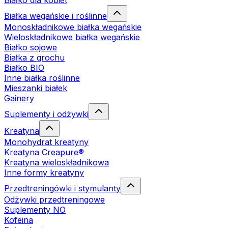
Białko dla kobiet
Białka wegańskie i roślinne
Monoskładnikowe białka wegańskie
Wieloskładnikowe białka wegańskie
Białko sojowe
Białka z grochu
Białko BIO
Inne białka roślinne
Mieszanki białek
Gainery
Suplementy i odżywki
Kreatyna
Monohydrat kreatyny
Kreatyna Creapure®
Kreatyna wieloskładnikowa
Inne formy kreatyny
Przedtreningówki i stymulanty
Odżywki przedtreningowe
Suplementy NO
Kofeina