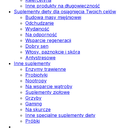
Inne produkty na długowieczność
Suplementy diety dla osiągnięcia Twoich celów
Budowa masy mięśniowej
Odchudzanie
Wydajność
Na odporność
Wsparcie regeneracji
Dobry sen
Włosy, paznokcie i skóra
Antystresowe
Inne suplementy
Enzymy trawienne
Probiotyki
Nootropy
Na wsparcie wątroby
Suplementy ziołowe
Grzyby
Gaming
Na skurcze
Inne specjalne suplementy diety
Próbki