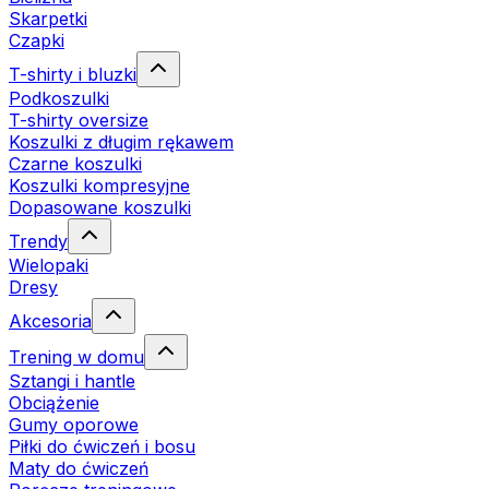
Skarpetki
Czapki
T-shirty i bluzki
Podkoszulki
T-shirty oversize
Koszulki z długim rękawem
Czarne koszulki
Koszulki kompresyjne
Dopasowane koszulki
Trendy
Wielopaki
Dresy
Akcesoria
Trening w domu
Sztangi i hantle
Obciążenie
Gumy oporowe
Piłki do ćwiczeń i bosu
Maty do ćwiczeń