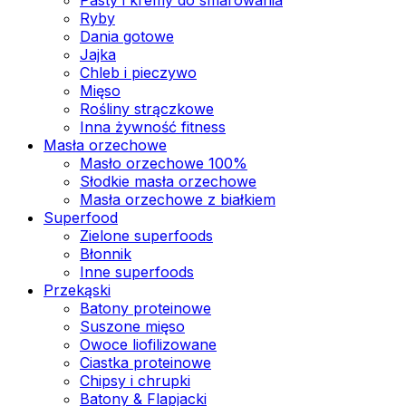
Ryby
Dania gotowe
Jajka
Chleb i pieczywo
Mięso
Rośliny strączkowe
Inna żywność fitness
Masła orzechowe
Masło orzechowe 100%
Słodkie masła orzechowe
Masła orzechowe z białkiem
Superfood
Zielone superfoods
Błonnik
Inne superfoods
Przekąski
Batony proteinowe
Suszone mięso
Owoce liofilizowane
Ciastka proteinowe
Chipsy i chrupki
Batony & Flapjacki