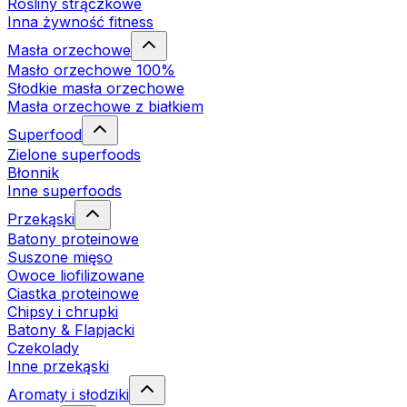
Rośliny strączkowe
Inna żywność fitness
Masła orzechowe
Masło orzechowe 100%
Słodkie masła orzechowe
Masła orzechowe z białkiem
Superfood
Zielone superfoods
Błonnik
Inne superfoods
Przekąski
Batony proteinowe
Suszone mięso
Owoce liofilizowane
Ciastka proteinowe
Chipsy i chrupki
Batony & Flapjacki
Czekolady
Inne przekąski
Aromaty i słodziki