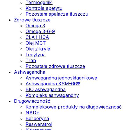
Termogeniki
Kontrola apetytu
Pozostałe spalacze tłuszczu
Zdrowe tłuszcze
Omega 3
Omega 3-6-9
CLA i HCA
Olej MCT
Olej z kryla
Lecytyna
Tran
Pozostałe zdrowe tłuszcze
Ashwagandha
Ashwagandha jednoskładnikowa
Ashwagandha KSM-66®
BIO ashwagandha
Kompleks ashwagandhy
Długowieczność
Kompleksowe produkty na długowieczność
NAD+
Berberyna
Resweratrol
Kwercetyna