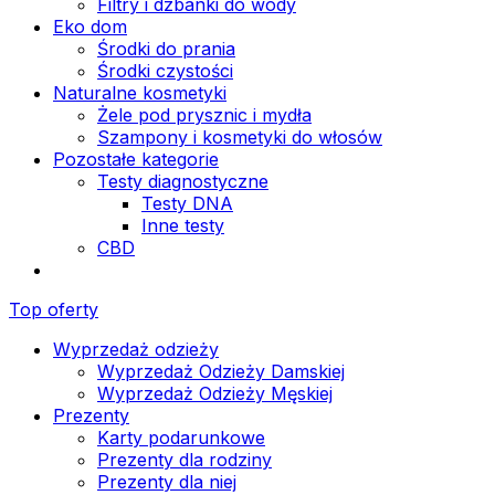
Filtry i dzbanki do wody
Eko dom
Środki do prania
Środki czystości
Naturalne kosmetyki
Żele pod prysznic i mydła
Szampony i kosmetyki do włosów
Pozostałe kategorie
Testy diagnostyczne
Testy DNA
Inne testy
CBD
Top oferty
Wyprzedaż odzieży
Wyprzedaż Odzieży Damskiej
Wyprzedaż Odzieży Męskiej
Prezenty
Karty podarunkowe
Prezenty dla rodziny
Prezenty dla niej