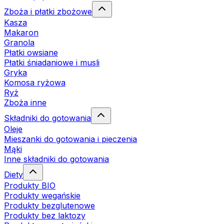
Zboża i płatki zbożowe
Kasza
Makaron
Granola
Płatki owsiane
Płatki śniadaniowe i musli
Gryka
Komosa ryżowa
Ryż
Zboża inne
Składniki do gotowania
Oleje
Mieszanki do gotowania i pieczenia
Mąki
Inne składniki do gotowania
Diety
Produkty BIO
Produkty wegańskie
Produkty bezglutenowe
Produkty bez laktozy