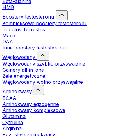
Beta-alanina
HMB
Boostery testosteronu
Kompleksowe boostery testosteronu
Tribulus Terrestris
Maca
DAA
Inne boostery testosteronu
Węglowodany
Węglowodany szybko przyswajalne
Gainery all-in-one
Żele energetyczne
Węglowodany wolno przyswajalne
Aminokwasy
BCAA
Aminokwasy egzogenne
Aminokwasy kompleksowe
Glutamina
Cytrulina
Arginina
Pozostałe aminokwasy