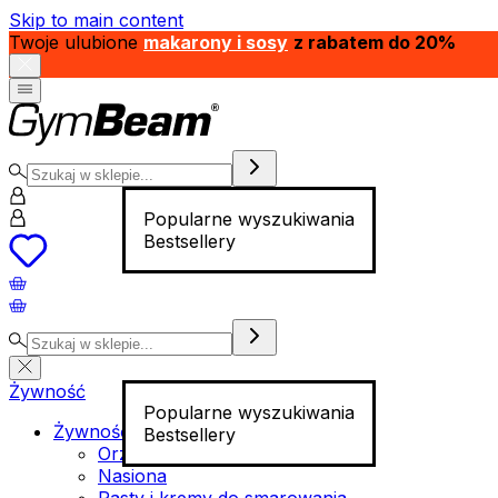
Skip to main content
Twoje ulubione
makarony i sosy
z rabatem do 20%
Popularne wyszukiwania
Bestsellery
Żywność
Popularne wyszukiwania
Żywność funkcjonalna
Bestsellery
Orzechy
Nasiona
Pasty i kremy do smarowania