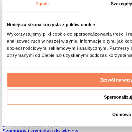
Torby na żywność i akcesoria
Zgoda
Szczegół
Torby na siłownię
Plecaki
Akcesoria dopasowane do aktywności
Niniejsza strona korzysta z plików cookie
Bieganie
Wykorzystujemy pliki cookie do spersonalizowania treści i 
Sporty walki
analizować ruch w naszej witrynie. Informacje o tym, jak k
Kolarstwo
społecznościowym, reklamowym i analitycznym. Partnerzy m
Joga i pilates
Terapia zimnem
otrzymanymi od Ciebie lub uzyskanymi podczas korzystania 
Pływanie
Trekking
Biohacking
Zezwól na wszy
Terapia Światłem Czerwonym
Filtry i dzbanki do wody
Eko dom
Spersonalizu
Środki do prania
Środki czystości
Odmowa
Naturalne kosmetyki
Żele pod prysznic i mydła
Szampony i kosmetyki do włosów