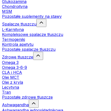
Glukozamina
Chondroityna
MSM
Pozostałe suplementy na stawy
Spalacze tłuszczu
L-Karnityna
Kompleksowe spalacze tłuszczu
Termogeniki
Kontrola apetytu
Pozostałe spalacze tłuszczu
Zdrowe tłuszcze
Omega 3
Omega 3-6-9
CLA i HCA
Olej MCT
Olej z kryla
Lecytyna
Tran
Pozostałe zdrowe tłuszcze
Ashwagandha
Ashwagandha jednoskładnikowa