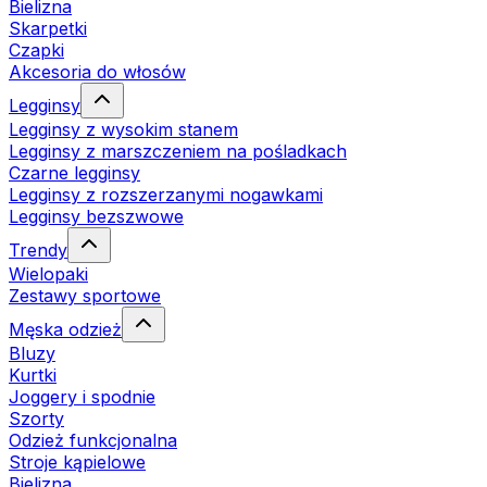
Bielizna
Skarpetki
Czapki
Akcesoria do włosów
Legginsy
Legginsy z wysokim stanem
Legginsy z marszczeniem na pośladkach
Czarne legginsy
Legginsy z rozszerzanymi nogawkami
Legginsy bezszwowe
Trendy
Wielopaki
Zestawy sportowe
Męska odzież
Bluzy
Kurtki
Joggery i spodnie
Szorty
Odzież funkcjonalna
Stroje kąpielowe
Bielizna