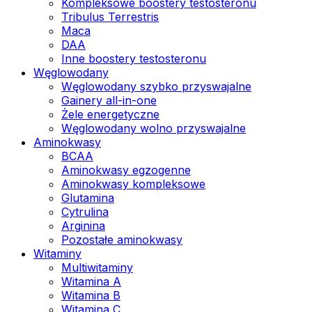
Kompleksowe boostery testosteronu
Tribulus Terrestris
Maca
DAA
Inne boostery testosteronu
Węglowodany
Węglowodany szybko przyswajalne
Gainery all-in-one
Żele energetyczne
Węglowodany wolno przyswajalne
Aminokwasy
BCAA
Aminokwasy egzogenne
Aminokwasy kompleksowe
Glutamina
Cytrulina
Arginina
Pozostałe aminokwasy
Witaminy
Multiwitaminy
Witamina A
Witamina B
Witamina C