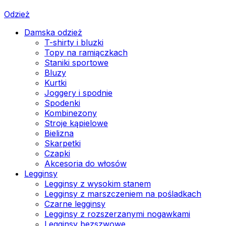
Odzież
Damska odzież
T-shirty i bluzki
Topy na ramiączkach
Staniki sportowe
Bluzy
Kurtki
Joggery i spodnie
Spodenki
Kombinezony
Stroje kąpielowe
Bielizna
Skarpetki
Czapki
Akcesoria do włosów
Legginsy
Legginsy z wysokim stanem
Legginsy z marszczeniem na pośladkach
Czarne legginsy
Legginsy z rozszerzanymi nogawkami
Legginsy bezszwowe