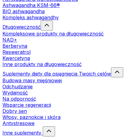
Ashwagandha KSM-66®
BIO ashwagandha
Kompleks ashwagandhy
Długowieczność
Kompleksowe produkty na długowieczność
NAD+
Berberyna
Resweratrol
Kwercetyna
Inne produkty na długowieczność
Suplementy diety dla osiągnięcia Twoich celów
Budowa masy mięśniowej
Odchudzanie
Wydajność
Na odporność
Wsparcie regeneracji
Dobry sen
Włosy, paznokcie i skóra
Antystresowe
Inne suplementy