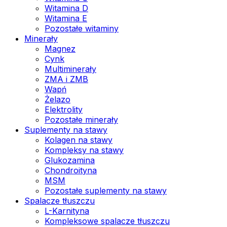
Witamina D
Witamina E
Pozostałe witaminy
Minerały
Magnez
Cynk
Multiminerały
ZMA i ZMB
Wapń
Żelazo
Elektrolity
Pozostałe minerały
Suplementy na stawy
Kolagen na stawy
Kompleksy na stawy
Glukozamina
Chondroityna
MSM
Pozostałe suplementy na stawy
Spalacze tłuszczu
L-Karnityna
Kompleksowe spalacze tłuszczu