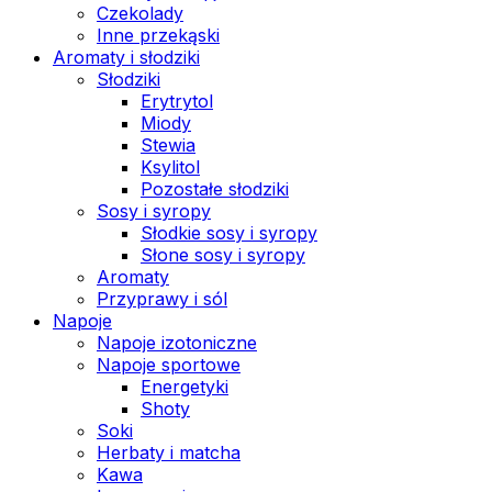
Czekolady
Inne przekąski
Aromaty i słodziki
Słodziki
Erytrytol
Miody
Stewia
Ksylitol
Pozostałe słodziki
Sosy i syropy
Słodkie sosy i syropy
Słone sosy i syropy
Aromaty
Przyprawy i sól
Napoje
Napoje izotoniczne
Napoje sportowe
Energetyki
Shoty
Soki
Herbaty i matcha
Kawa