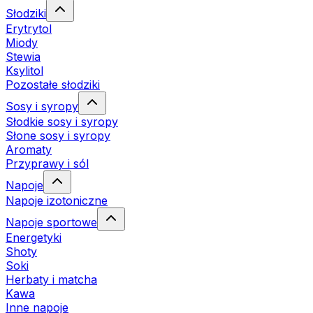
Słodziki
Erytrytol
Miody
Stewia
Ksylitol
Pozostałe słodziki
Sosy i syropy
Słodkie sosy i syropy
Słone sosy i syropy
Aromaty
Przyprawy i sól
Napoje
Napoje izotoniczne
Napoje sportowe
Energetyki
Shoty
Soki
Herbaty i matcha
Kawa
Inne napoje