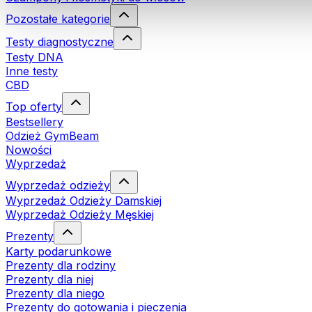
Pozostałe kategorie
Testy diagnostyczne
Testy DNA
Inne testy
CBD
Top oferty
Bestsellery
Odzież GymBeam
Nowości
Wyprzedaż
Wyprzedaż odzieży
Wyprzedaż Odzieży Damskiej
Wyprzedaż Odzieży Męskiej
Prezenty
Karty podarunkowe
Prezenty dla rodziny
Prezenty dla niej
Prezenty dla niego
Prezenty do gotowania i pieczenia