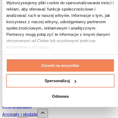
Rośliny strączkowe
Wykorzystujemy pliki cookie do spersonalizowania treści i
Inna żywność fitness
reklam, aby oferować funkcje społecznościowe i
Masła orzechowe
analizować ruch w naszej witrynie. Informacje o tym, jak
Masło orzechowe 100%
korzystasz z naszej witryny, udostępniamy partnerom
Słodkie masła orzechowe
społecznościowym, reklamowym i analitycznym.
Masła orzechowe z białkiem
Partnerzy mogą połączyć te informacje z innymi danymi
Superfood
otrzymanymi od Ciebie lub uzyskanymi podczas
Zielone superfoods
korzystania z ich usług.
Błonnik
Inne superfoods
Przekąski
Zezwól na wszystkie
Batony proteinowe
Suszone mięso
Owoce liofilizowane
Spersonalizuj
Ciastka proteinowe
Chipsy i chrupki
Batony & Flapjacki
Odmowa
Czekolady
Inne przekąski
Aromaty i słodziki