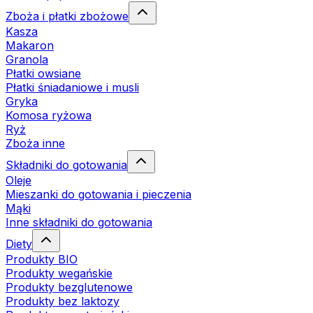
Zboża i płatki zbożowe
Kasza
Makaron
Granola
Płatki owsiane
Płatki śniadaniowe i musli
Gryka
Komosa ryżowa
Ryż
Zboża inne
Składniki do gotowania
Oleje
Mieszanki do gotowania i pieczenia
Mąki
Inne składniki do gotowania
Diety
Produkty BIO
Produkty wegańskie
Produkty bezglutenowe
Produkty bez laktozy