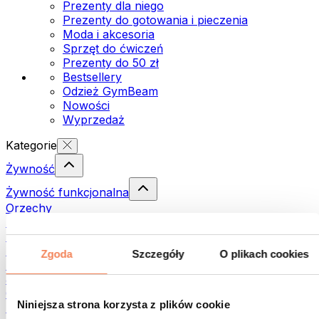
Prezenty dla niego
Prezenty do gotowania i pieczenia
Moda i akcesoria
Sprzęt do ćwiczeń
Prezenty do 50 zł
Bestsellery
Odzież GymBeam
Nowości
Wyprzedaż
Kategorie
Żywność
Żywność funkcjonalna
Orzechy
Nasiona
Pasty i kremy do smarowania
Ryby
Zgoda
Szczegóły
O plikach cookies
Dania gotowe
Jajka
Chleb i pieczywo
Niniejsza strona korzysta z plików cookie
Mięso