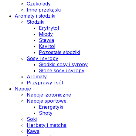
Czekolady
Inne przekąski
Aromaty i słodziki
Słodziki
Erytrytol
Miody
Stewia
Ksylitol
Pozostałe słodziki
Sosy i syropy
Słodkie sosy i syropy
Słone sosy i syropy
Aromaty
Przyprawy i sól
Napoje
Napoje izotoniczne
Napoje sportowe
Energetyki
Shoty
Soki
Herbaty i matcha
Kawa