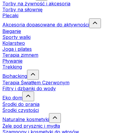
Torby na żywność i akcesoria
Torby na siłownię
Plecaki
Akcesoria dopasowane do aktywności
Bieganie
Sporty walki
Kolarstwo
Joga i pilates
Terapia zimnem
Pływanie
Trekking
Biohacking
Terapia Światłem Czerwonym
Filtry i dzbanki do wody
Eko dom
Środki do prania
Środki czystości
Naturalne kosmetyki
Żele pod prysznic i mydła
Szampony i kosmetyki do włosów