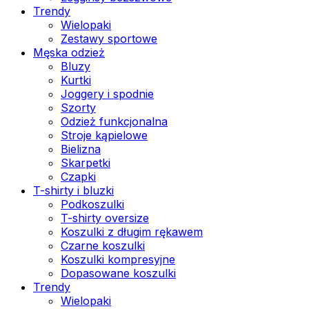
Trendy
Wielopaki
Zestawy sportowe
Męska odzież
Bluzy
Kurtki
Joggery i spodnie
Szorty
Odzież funkcjonalna
Stroje kąpielowe
Bielizna
Skarpetki
Czapki
T-shirty i bluzki
Podkoszulki
T-shirty oversize
Koszulki z długim rękawem
Czarne koszulki
Koszulki kompresyjne
Dopasowane koszulki
Trendy
Wielopaki