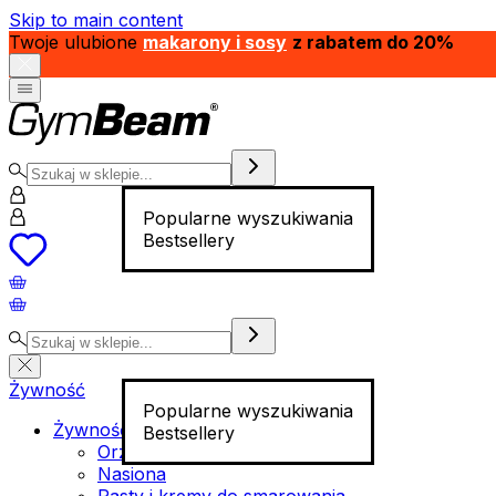
Skip to main content
Twoje ulubione
makarony i sosy
z rabatem do 20%
Popularne wyszukiwania
Bestsellery
Żywność
Popularne wyszukiwania
Żywność funkcjonalna
Bestsellery
Orzechy
Nasiona
Pasty i kremy do smarowania