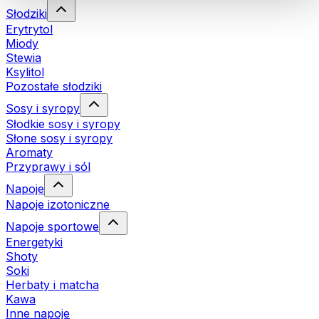
Słodziki
Erytrytol
Miody
Stewia
Ksylitol
Pozostałe słodziki
Sosy i syropy
Słodkie sosy i syropy
Słone sosy i syropy
Aromaty
Przyprawy i sól
Napoje
Napoje izotoniczne
Napoje sportowe
Energetyki
Shoty
Soki
Herbaty i matcha
Kawa
Inne napoje