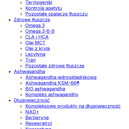
Termogeniki
Kontrola apetytu
Pozostałe spalacze tłuszczu
Zdrowe tłuszcze
Omega 3
Omega 3-6-9
CLA i HCA
Olej MCT
Olej z kryla
Lecytyna
Tran
Pozostałe zdrowe tłuszcze
Ashwagandha
Ashwagandha jednoskładnikowa
Ashwagandha KSM-66®
BIO ashwagandha
Kompleks ashwagandhy
Długowieczność
Kompleksowe produkty na długowieczność
NAD+
Berberyna
Resweratrol
Kwercetyna