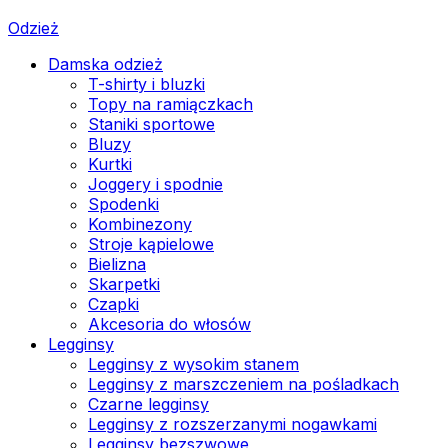
Odzież
Damska odzież
T-shirty i bluzki
Topy na ramiączkach
Staniki sportowe
Bluzy
Kurtki
Joggery i spodnie
Spodenki
Kombinezony
Stroje kąpielowe
Bielizna
Skarpetki
Czapki
Akcesoria do włosów
Legginsy
Legginsy z wysokim stanem
Legginsy z marszczeniem na pośladkach
Czarne legginsy
Legginsy z rozszerzanymi nogawkami
Legginsy bezszwowe