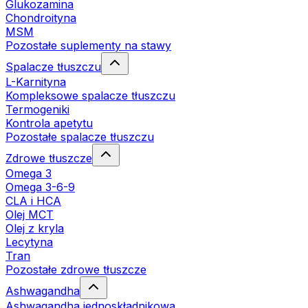
Glukozamina
Chondroityna
MSM
Pozostałe suplementy na stawy
Spalacze tłuszczu
L-Karnityna
Kompleksowe spalacze tłuszczu
Termogeniki
Kontrola apetytu
Pozostałe spalacze tłuszczu
Zdrowe tłuszcze
Omega 3
Omega 3-6-9
CLA i HCA
Olej MCT
Olej z kryla
Lecytyna
Tran
Pozostałe zdrowe tłuszcze
Ashwagandha
Ashwagandha jednoskładnikowa