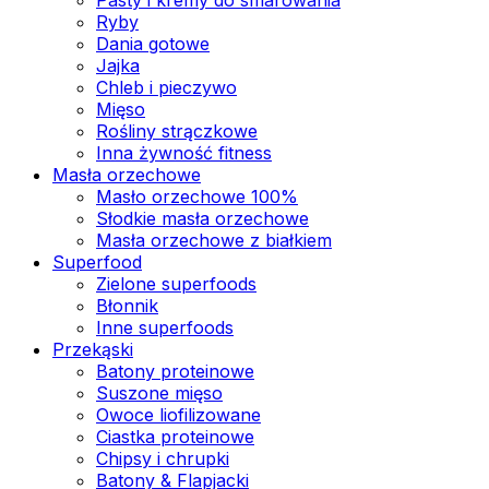
Ryby
Dania gotowe
Jajka
Chleb i pieczywo
Mięso
Rośliny strączkowe
Inna żywność fitness
Masła orzechowe
Masło orzechowe 100%
Słodkie masła orzechowe
Masła orzechowe z białkiem
Superfood
Zielone superfoods
Błonnik
Inne superfoods
Przekąski
Batony proteinowe
Suszone mięso
Owoce liofilizowane
Ciastka proteinowe
Chipsy i chrupki
Batony & Flapjacki