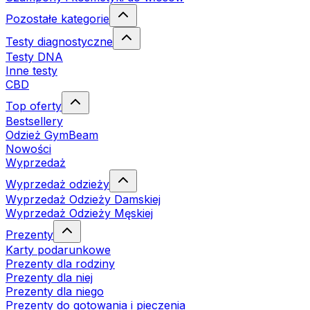
Pozostałe kategorie
Testy diagnostyczne
Testy DNA
Inne testy
CBD
Top oferty
Bestsellery
Odzież GymBeam
Nowości
Wyprzedaż
Wyprzedaż odzieży
Wyprzedaż Odzieży Damskiej
Wyprzedaż Odzieży Męskiej
Prezenty
Karty podarunkowe
Prezenty dla rodziny
Prezenty dla niej
Prezenty dla niego
Prezenty do gotowania i pieczenia