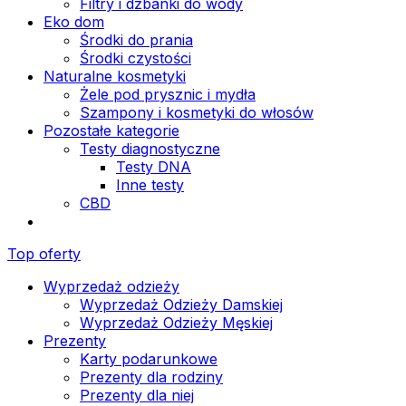
Filtry i dzbanki do wody
Eko dom
Środki do prania
Środki czystości
Naturalne kosmetyki
Żele pod prysznic i mydła
Szampony i kosmetyki do włosów
Pozostałe kategorie
Testy diagnostyczne
Testy DNA
Inne testy
CBD
Top oferty
Wyprzedaż odzieży
Wyprzedaż Odzieży Damskiej
Wyprzedaż Odzieży Męskiej
Prezenty
Karty podarunkowe
Prezenty dla rodziny
Prezenty dla niej