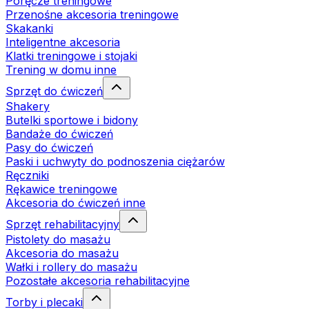
Poręcze treningowe
Przenośne akcesoria treningowe
Skakanki
Inteligentne akcesoria
Klatki treningowe i stojaki
Trening w domu inne
Sprzęt do ćwiczeń
Shakery
Butelki sportowe i bidony
Bandaże do ćwiczeń
Pasy do ćwiczeń
Paski i uchwyty do podnoszenia ciężarów
Ręczniki
Rękawice treningowe
Akcesoria do ćwiczeń inne
Sprzęt rehabilitacyjny
Pistolety do masażu
Akcesoria do masażu
Wałki i rollery do masażu
Pozostałe akcesoria rehabilitacyjne
Torby i plecaki