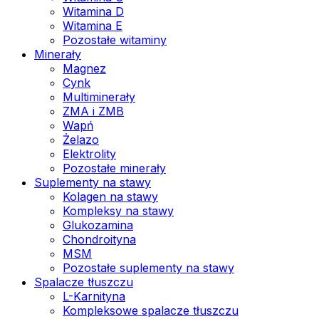
Witamina D
Witamina E
Pozostałe witaminy
Minerały
Magnez
Cynk
Multiminerały
ZMA i ZMB
Wapń
Żelazo
Elektrolity
Pozostałe minerały
Suplementy na stawy
Kolagen na stawy
Kompleksy na stawy
Glukozamina
Chondroityna
MSM
Pozostałe suplementy na stawy
Spalacze tłuszczu
L-Karnityna
Kompleksowe spalacze tłuszczu