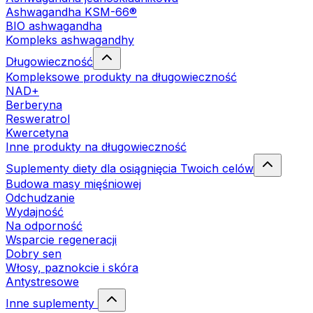
Ashwagandha KSM-66®
BIO ashwagandha
Kompleks ashwagandhy
Długowieczność
Kompleksowe produkty na długowieczność
NAD+
Berberyna
Resweratrol
Kwercetyna
Inne produkty na długowieczność
Suplementy diety dla osiągnięcia Twoich celów
Budowa masy mięśniowej
Odchudzanie
Wydajność
Na odporność
Wsparcie regeneracji
Dobry sen
Włosy, paznokcie i skóra
Antystresowe
Inne suplementy