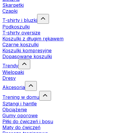
Skarpetki
Czapki
T-shirty i bluzki
Podkoszulki
T-shirty oversize
Koszulki z długim rękawem
Czarne koszulki
Koszulki kompresyjne
Dopasowane koszulki
Trendy
Wielopaki
Dresy
Akcesoria
Trening w domu
Sztangi i hantle
Obciążenie
Gumy oporowe
Piłki do ćwiczeń i bosu
Maty do ćwiczeń