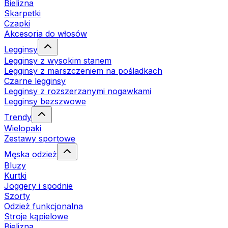
Bielizna
Skarpetki
Czapki
Akcesoria do włosów
Legginsy
Legginsy z wysokim stanem
Legginsy z marszczeniem na pośladkach
Czarne legginsy
Legginsy z rozszerzanymi nogawkami
Legginsy bezszwowe
Trendy
Wielopaki
Zestawy sportowe
Męska odzież
Bluzy
Kurtki
Joggery i spodnie
Szorty
Odzież funkcjonalna
Stroje kąpielowe
Bielizna