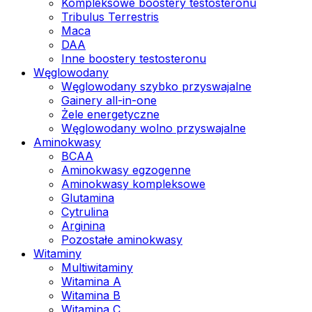
Kompleksowe boostery testosteronu
Tribulus Terrestris
Maca
DAA
Inne boostery testosteronu
Węglowodany
Węglowodany szybko przyswajalne
Gainery all-in-one
Żele energetyczne
Węglowodany wolno przyswajalne
Aminokwasy
BCAA
Aminokwasy egzogenne
Aminokwasy kompleksowe
Glutamina
Cytrulina
Arginina
Pozostałe aminokwasy
Witaminy
Multiwitaminy
Witamina A
Witamina B
Witamina C