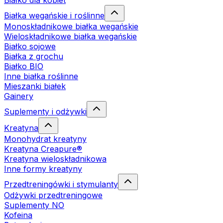
Białko dla kobiet
Białka wegańskie i roślinne
Monoskładnikowe białka wegańskie
Wieloskładnikowe białka wegańskie
Białko sojowe
Białka z grochu
Białko BIO
Inne białka roślinne
Mieszanki białek
Gainery
Suplementy i odżywki
Kreatyna
Monohydrat kreatyny
Kreatyna Creapure®
Kreatyna wieloskładnikowa
Inne formy kreatyny
Przedtreningówki i stymulanty
Odżywki przedtreningowe
Suplementy NO
Kofeina