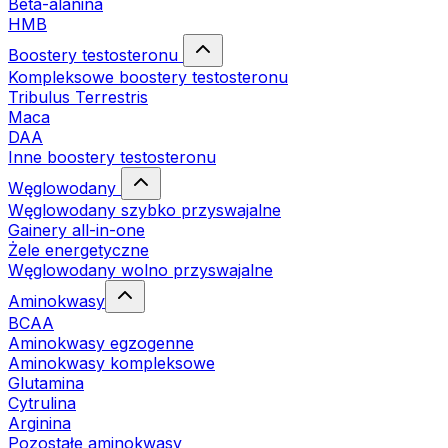
Beta-alanina
HMB
Boostery testosteronu
Kompleksowe boostery testosteronu
Tribulus Terrestris
Maca
DAA
Inne boostery testosteronu
Węglowodany
Węglowodany szybko przyswajalne
Gainery all-in-one
Żele energetyczne
Węglowodany wolno przyswajalne
Aminokwasy
BCAA
Aminokwasy egzogenne
Aminokwasy kompleksowe
Glutamina
Cytrulina
Arginina
Pozostałe aminokwasy