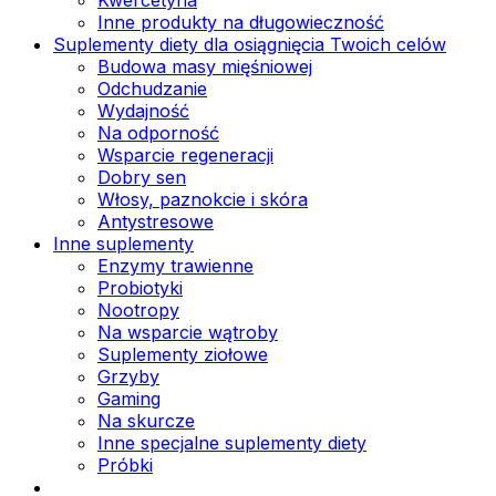
Inne produkty na długowieczność
Suplementy diety dla osiągnięcia Twoich celów
Budowa masy mięśniowej
Odchudzanie
Wydajność
Na odporność
Wsparcie regeneracji
Dobry sen
Włosy, paznokcie i skóra
Antystresowe
Inne suplementy
Enzymy trawienne
Probiotyki
Nootropy
Na wsparcie wątroby
Suplementy ziołowe
Grzyby
Gaming
Na skurcze
Inne specjalne suplementy diety
Próbki