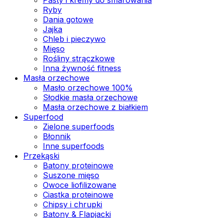
Ryby
Dania gotowe
Jajka
Chleb i pieczywo
Mięso
Rośliny strączkowe
Inna żywność fitness
Masła orzechowe
Masło orzechowe 100%
Słodkie masła orzechowe
Masła orzechowe z białkiem
Superfood
Zielone superfoods
Błonnik
Inne superfoods
Przekąski
Batony proteinowe
Suszone mięso
Owoce liofilizowane
Ciastka proteinowe
Chipsy i chrupki
Batony & Flapjacki