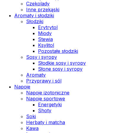
Czekolady
Inne przekąski
Aromaty i słodziki
Słodziki
Erytrytol
Miody
Stewia
Ksylitol
Pozostałe słodziki
Sosy i syropy
Słodkie sosy i syropy
Słone sosy i syropy
Aromaty
Przyprawy i sól
Napoje
Napoje izotoniczne
Napoje sportowe
Energetyki
Shoty
Soki
Herbaty i matcha
Kawa