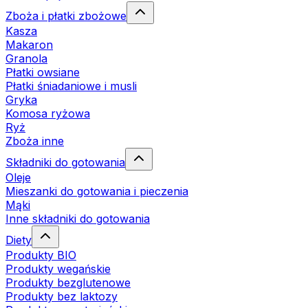
Zboża i płatki zbożowe
Kasza
Makaron
Granola
Płatki owsiane
Płatki śniadaniowe i musli
Gryka
Komosa ryżowa
Ryż
Zboża inne
Składniki do gotowania
Oleje
Mieszanki do gotowania i pieczenia
Mąki
Inne składniki do gotowania
Diety
Produkty BIO
Produkty wegańskie
Produkty bezglutenowe
Produkty bez laktozy