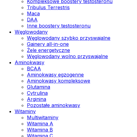
Kompleksowe boostery testosteronu
Tribulus Terrestris
Maca
DAA
Inne boostery testosteronu
Węglowodany
Węglowodany szybko przyswajalne
Gainery all-in-one
Żele energetyczne
Węglowodany wolno przyswajalne
Aminokwasy
BCAA
Aminokwasy egzogenne
Aminokwasy kompleksowe
Glutamina
Cytrulina
Arginina
Pozostałe aminokwasy
Witaminy
Multiwitaminy
Witamina A
Witamina B
Witamina C