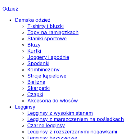
Odzież
Damska odzież
T-shirty i bluzki
Topy na ramiączkach
Staniki sportowe
Bluzy
Kurtki
Joggery i spodnie
Spodenki
Kombinezony
Stroje kąpielowe
Bielizna
Skarpetki
Czapki
Akcesoria do włosów
Legginsy
Legginsy z wysokim stanem
Legginsy z marszczeniem na pośladkach
Czarne legginsy
Legginsy z rozszerzanymi nogawkami
Legginsy bezszwowe