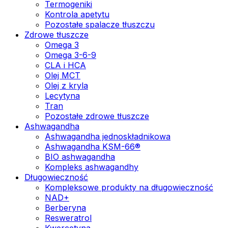
Termogeniki
Kontrola apetytu
Pozostałe spalacze tłuszczu
Zdrowe tłuszcze
Omega 3
Omega 3-6-9
CLA i HCA
Olej MCT
Olej z kryla
Lecytyna
Tran
Pozostałe zdrowe tłuszcze
Ashwagandha
Ashwagandha jednoskładnikowa
Ashwagandha KSM-66®
BIO ashwagandha
Kompleks ashwagandhy
Długowieczność
Kompleksowe produkty na długowieczność
NAD+
Berberyna
Resweratrol
Kwercetyna