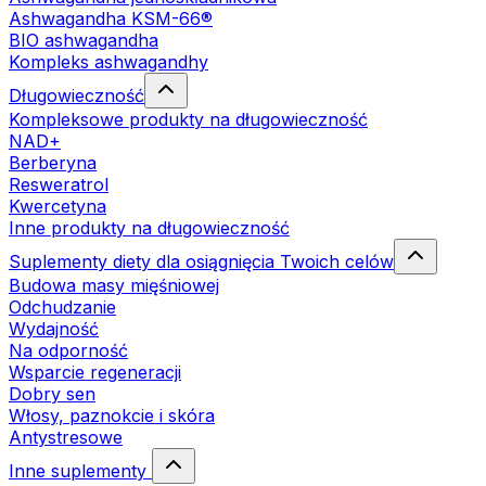
Ashwagandha KSM-66®
BIO ashwagandha
Kompleks ashwagandhy
Długowieczność
Kompleksowe produkty na długowieczność
NAD+
Berberyna
Resweratrol
Kwercetyna
Inne produkty na długowieczność
Suplementy diety dla osiągnięcia Twoich celów
Budowa masy mięśniowej
Odchudzanie
Wydajność
Na odporność
Wsparcie regeneracji
Dobry sen
Włosy, paznokcie i skóra
Antystresowe
Inne suplementy