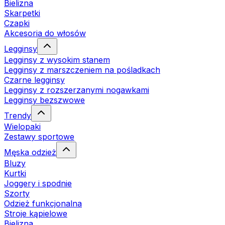
Bielizna
Skarpetki
Czapki
Akcesoria do włosów
Legginsy
Legginsy z wysokim stanem
Legginsy z marszczeniem na pośladkach
Czarne legginsy
Legginsy z rozszerzanymi nogawkami
Legginsy bezszwowe
Trendy
Wielopaki
Zestawy sportowe
Męska odzież
Bluzy
Kurtki
Joggery i spodnie
Szorty
Odzież funkcjonalna
Stroje kąpielowe
Bielizna