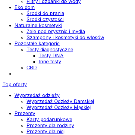
Filtry i dzbanki do wody
Eko dom
Środki do prania
Środki czystości
Naturalne kosmetyki
Żele pod prysznic i mydła
Szampony i kosmetyki do włosów
Pozostałe kategorie
Testy diagnostyczne
Testy DNA
Inne testy
CBD
Top oferty
Wyprzedaż odzieży
Wyprzedaż Odzieży Damskiej
Wyprzedaż Odzieży Męskiej
Prezenty
Karty podarunkowe
Prezenty dla rodziny
Prezenty dla niej