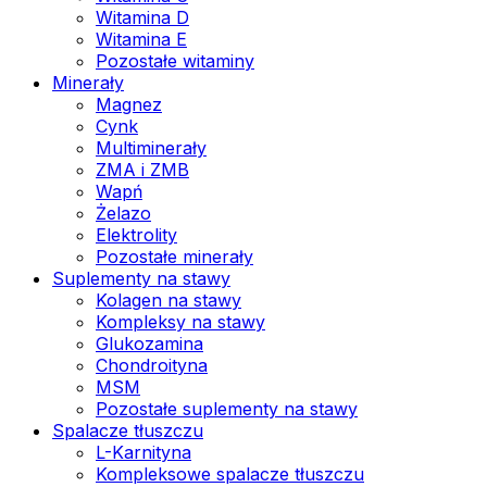
Witamina D
Witamina E
Pozostałe witaminy
Minerały
Magnez
Cynk
Multiminerały
ZMA i ZMB
Wapń
Żelazo
Elektrolity
Pozostałe minerały
Suplementy na stawy
Kolagen na stawy
Kompleksy na stawy
Glukozamina
Chondroityna
MSM
Pozostałe suplementy na stawy
Spalacze tłuszczu
L-Karnityna
Kompleksowe spalacze tłuszczu