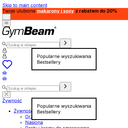
Skip to main content
Twoje ulubione
makarony i sosy
z rabatem do 20%
Popularne wyszukiwania
Bestsellery
Żywność
Popularne wyszukiwania
Żywność funkcjonalna
Bestsellery
Orzechy
Nasiona
Pasty i kremy do smarowania