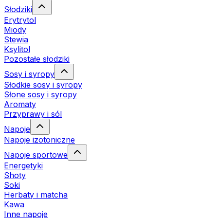
Słodziki
Erytrytol
Miody
Stewia
Ksylitol
Pozostałe słodziki
Sosy i syropy
Słodkie sosy i syropy
Słone sosy i syropy
Aromaty
Przyprawy i sól
Napoje
Napoje izotoniczne
Napoje sportowe
Energetyki
Shoty
Soki
Herbaty i matcha
Kawa
Inne napoje