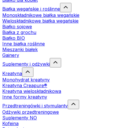
Białko dla kobiet
Białka wegańskie i roślinne
Monoskładnikowe białka wegańskie
Wieloskładnikowe białka wegańskie
Białko sojowe
Białka z grochu
Białko BIO
Inne białka roślinne
Mieszanki białek
Gainery
Suplementy i odżywki
Kreatyna
Monohydrat kreatyny
Kreatyna Creapure®
Kreatyna wieloskładnikowa
Inne formy kreatyny
Przedtreningówki i stymulanty
Odżywki przedtreningowe
Suplementy NO
Kofeina