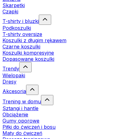
Skarpetki
Czapki
T-shirty i bluzki
Podkoszulki
T-shirty oversize
Koszulki z długim rękawem
Czarne koszulki
Koszulki kompresyjne
Dopasowane koszulki
Trendy
Wielopaki
Dresy
Akcesoria
Trening w domu
Sztangi i hantle
Obciążenie
Gumy oporowe
Piłki do ćwiczeń i bosu
Maty do ćwiczeń