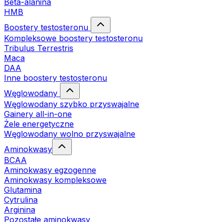
Beta-alanina
HMB
Boostery testosteronu
Kompleksowe boostery testosteronu
Tribulus Terrestris
Maca
DAA
Inne boostery testosteronu
Węglowodany
Węglowodany szybko przyswajalne
Gainery all-in-one
Żele energetyczne
Węglowodany wolno przyswajalne
Aminokwasy
BCAA
Aminokwasy egzogenne
Aminokwasy kompleksowe
Glutamina
Cytrulina
Arginina
Pozostałe aminokwasy