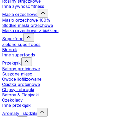
Rośliny strączkowe
Inna żywność fitness
Masła orzechowe
Masło orzechowe 100%
Słodkie masła orzechowe
Masła orzechowe z białkiem
Superfood
Zielone superfoods
Błonnik
Inne superfoods
Przekąski
Batony proteinowe
Suszone mięso
Owoce liofilizowane
Ciastka proteinowe
Chipsy i chrupki
Batony & Flapjacki
Czekolady
Inne przekąski
Aromaty i słodziki