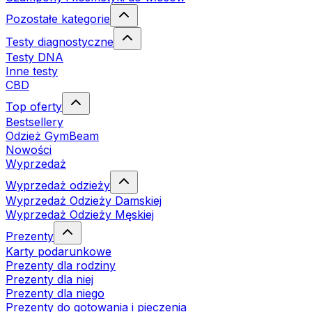
Pozostałe kategorie
Testy diagnostyczne
Testy DNA
Inne testy
CBD
Top oferty
Bestsellery
Odzież GymBeam
Nowości
Wyprzedaż
Wyprzedaż odzieży
Wyprzedaż Odzieży Damskiej
Wyprzedaż Odzieży Męskiej
Prezenty
Karty podarunkowe
Prezenty dla rodziny
Prezenty dla niej
Prezenty dla niego
Prezenty do gotowania i pieczenia