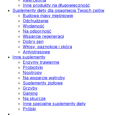
Inne produkty na długowieczność
Suplementy diety dla osiągnięcia Twoich celów
Budowa masy mięśniowej
Odchudzanie
Wydajność
Na odporność
Wsparcie regeneracji
Dobry sen
Włosy, paznokcie i skóra
Antystresowe
Inne suplementy
Enzymy trawienne
Probiotyki
Nootropy
Na wsparcie wątroby
Suplementy ziołowe
Grzyby
Gaming
Na skurcze
Inne specjalne suplementy diety
Próbki