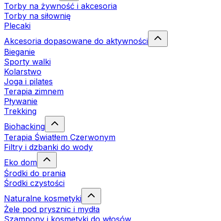
Torby na żywność i akcesoria
Torby na siłownię
Plecaki
Akcesoria dopasowane do aktywności
Bieganie
Sporty walki
Kolarstwo
Joga i pilates
Terapia zimnem
Pływanie
Trekking
Biohacking
Terapia Światłem Czerwonym
Filtry i dzbanki do wody
Eko dom
Środki do prania
Środki czystości
Naturalne kosmetyki
Żele pod prysznic i mydła
Szampony i kosmetyki do włosów