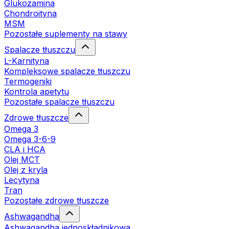
Glukozamina
Chondroityna
MSM
Pozostałe suplementy na stawy
Spalacze tłuszczu
L-Karnityna
Kompleksowe spalacze tłuszczu
Termogeniki
Kontrola apetytu
Pozostałe spalacze tłuszczu
Zdrowe tłuszcze
Omega 3
Omega 3-6-9
CLA i HCA
Olej MCT
Olej z kryla
Lecytyna
Tran
Pozostałe zdrowe tłuszcze
Ashwagandha
Ashwagandha jednoskładnikowa