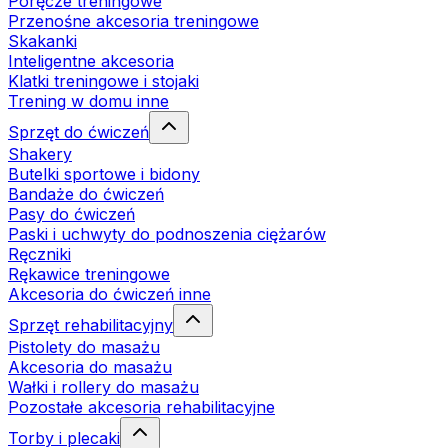
Poręcze treningowe
Przenośne akcesoria treningowe
Skakanki
Inteligentne akcesoria
Klatki treningowe i stojaki
Trening w domu inne
Sprzęt do ćwiczeń
Shakery
Butelki sportowe i bidony
Bandaże do ćwiczeń
Pasy do ćwiczeń
Paski i uchwyty do podnoszenia ciężarów
Ręczniki
Rękawice treningowe
Akcesoria do ćwiczeń inne
Sprzęt rehabilitacyjny
Pistolety do masażu
Akcesoria do masażu
Wałki i rollery do masażu
Pozostałe akcesoria rehabilitacyjne
Torby i plecaki