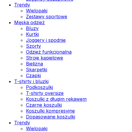
Trendy
Wielopaki
Zestawy sportowe
Męska odzież
Bluzy
Kurtki
Joggery i spodnie
Szorty
Odzież funkcjonalna
Stroje kąpielowe
Bielizna
Skarpetki
Czapki
T-shirty i bluzki
Podkoszulki
T-shirty oversize
Koszulki z długim rękawem
Czarne koszulki
Koszulki kompresyjne
Dopasowane koszulki
Trendy
Wielopaki