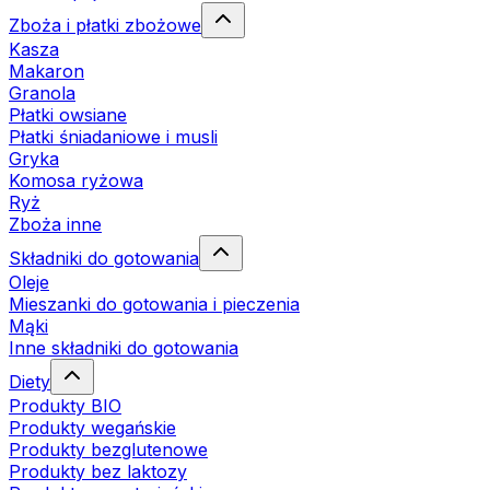
Zboża i płatki zbożowe
Kasza
Makaron
Granola
Płatki owsiane
Płatki śniadaniowe i musli
Gryka
Komosa ryżowa
Ryż
Zboża inne
Składniki do gotowania
Oleje
Mieszanki do gotowania i pieczenia
Mąki
Inne składniki do gotowania
Diety
Produkty BIO
Produkty wegańskie
Produkty bezglutenowe
Produkty bez laktozy