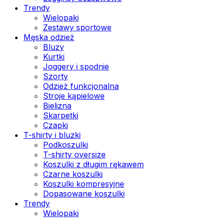
Trendy
Wielopaki
Zestawy sportowe
Męska odzież
Bluzy
Kurtki
Joggery i spodnie
Szorty
Odzież funkcjonalna
Stroje kąpielowe
Bielizna
Skarpetki
Czapki
T-shirty i bluzki
Podkoszulki
T-shirty oversize
Koszulki z długim rękawem
Czarne koszulki
Koszulki kompresyjne
Dopasowane koszulki
Trendy
Wielopaki