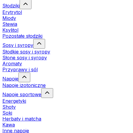
Słodziki
Erytrytol
Miody
Stewia
Ksylitol
Pozostałe słodziki
Sosy i syropy
Słodkie sosy i syropy
Słone sosy i syropy
Aromaty
Przyprawy i sól
Napoje
Napoje izotoniczne
Napoje sportowe
Energetyki
Shoty
Soki
Herbaty i matcha
Kawa
Inne napoje