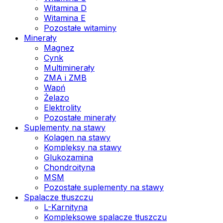
Witamina D
Witamina E
Pozostałe witaminy
Minerały
Magnez
Cynk
Multiminerały
ZMA i ZMB
Wapń
Żelazo
Elektrolity
Pozostałe minerały
Suplementy na stawy
Kolagen na stawy
Kompleksy na stawy
Glukozamina
Chondroityna
MSM
Pozostałe suplementy na stawy
Spalacze tłuszczu
L-Karnityna
Kompleksowe spalacze tłuszczu