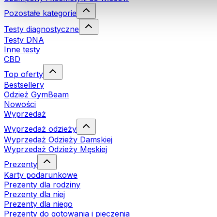
Pozostałe kategorie
Testy diagnostyczne
Testy DNA
Inne testy
CBD
Top oferty
Bestsellery
Odzież GymBeam
Nowości
Wyprzedaż
Wyprzedaż odzieży
Wyprzedaż Odzieży Damskiej
Wyprzedaż Odzieży Męskiej
Prezenty
Karty podarunkowe
Prezenty dla rodziny
Prezenty dla niej
Prezenty dla niego
Prezenty do gotowania i pieczenia