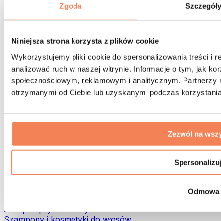
Torby na żywność i akcesoria
Zgoda
Szczegół
Torby na siłownię
Plecaki
Akcesoria dopasowane do aktywności
Niniejsza strona korzysta z plików cookie
Bieganie
Wykorzystujemy pliki cookie do spersonalizowania treści i 
Sporty walki
analizować ruch w naszej witrynie. Informacje o tym, jak k
Kolarstwo
społecznościowym, reklamowym i analitycznym. Partnerzy m
Joga i pilates
Terapia zimnem
otrzymanymi od Ciebie lub uzyskanymi podczas korzystania 
Pływanie
Trekking
Biohacking
Zezwól na wszy
Terapia Światłem Czerwonym
Filtry i dzbanki do wody
Eko dom
Spersonalizu
Środki do prania
Środki czystości
Odmowa
Naturalne kosmetyki
Żele pod prysznic i mydła
Szampony i kosmetyki do włosów