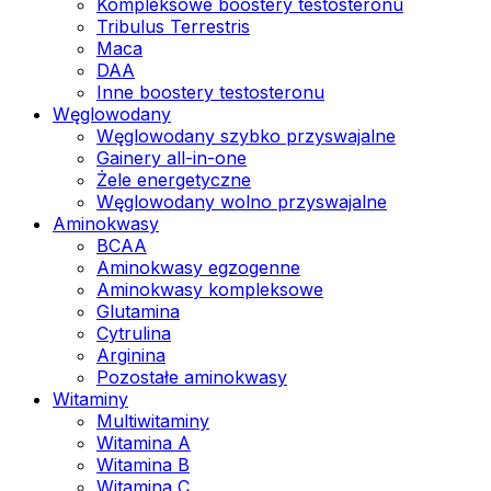
Kompleksowe boostery testosteronu
Tribulus Terrestris
Maca
DAA
Inne boostery testosteronu
Węglowodany
Węglowodany szybko przyswajalne
Gainery all-in-one
Żele energetyczne
Węglowodany wolno przyswajalne
Aminokwasy
BCAA
Aminokwasy egzogenne
Aminokwasy kompleksowe
Glutamina
Cytrulina
Arginina
Pozostałe aminokwasy
Witaminy
Multiwitaminy
Witamina A
Witamina B
Witamina C