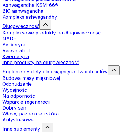
Ashwagandha KSM-66®
BIO ashwagandha
Kompleks ashwagandhy
Długowieczność
Kompleksowe produkty na długowieczność
NAD+
Berberyna
Resweratrol
Kwercetyna
Inne produkty na długowieczność
Suplementy diety dla osiągnięcia Twoich celów
Budowa masy mięśniowej
Odchudzanie
Wydajność
Na odporność
Wsparcie regeneracji
Dobry sen
Włosy, paznokcie i skóra
Antystresowe
Inne suplementy