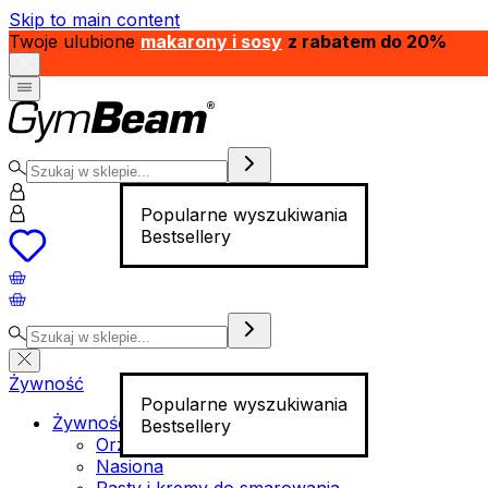
Skip to main content
Twoje ulubione
makarony i sosy
z rabatem do 20%
Popularne wyszukiwania
Bestsellery
Żywność
Popularne wyszukiwania
Żywność funkcjonalna
Bestsellery
Orzechy
Nasiona
Pasty i kremy do smarowania