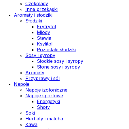
Czekolady
Inne przekąski
Aromaty i słodziki
Słodziki
Erytrytol
Miody
Stewia
Ksylitol
Pozostałe słodziki
Sosy i syropy
Słodkie sosy i syropy
Słone sosy i syropy
Aromaty
Przyprawy i sól
Napoje
Napoje izotoniczne
Napoje sportowe
Energetyki
Shoty
Soki
Herbaty i matcha
Kawa