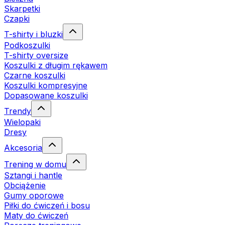
Skarpetki
Czapki
T-shirty i bluzki
Podkoszulki
T-shirty oversize
Koszulki z długim rękawem
Czarne koszulki
Koszulki kompresyjne
Dopasowane koszulki
Trendy
Wielopaki
Dresy
Akcesoria
Trening w domu
Sztangi i hantle
Obciążenie
Gumy oporowe
Piłki do ćwiczeń i bosu
Maty do ćwiczeń