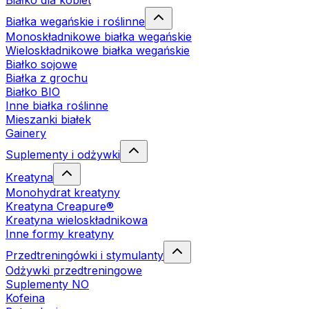
Białko dla kobiet
Białka wegańskie i roślinne
Monoskładnikowe białka wegańskie
Wieloskładnikowe białka wegańskie
Białko sojowe
Białka z grochu
Białko BIO
Inne białka roślinne
Mieszanki białek
Gainery
Suplementy i odżywki
Kreatyna
Monohydrat kreatyny
Kreatyna Creapure®
Kreatyna wieloskładnikowa
Inne formy kreatyny
Przedtreningówki i stymulanty
Odżywki przedtreningowe
Suplementy NO
Kofeina