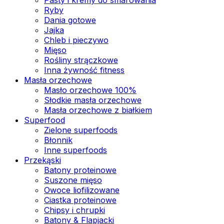
Ryby
Dania gotowe
Jajka
Chleb i pieczywo
Mięso
Rośliny strączkowe
Inna żywność fitness
Masła orzechowe
Masło orzechowe 100%
Słodkie masła orzechowe
Masła orzechowe z białkiem
Superfood
Zielone superfoods
Błonnik
Inne superfoods
Przekąski
Batony proteinowe
Suszone mięso
Owoce liofilizowane
Ciastka proteinowe
Chipsy i chrupki
Batony & Flapjacki