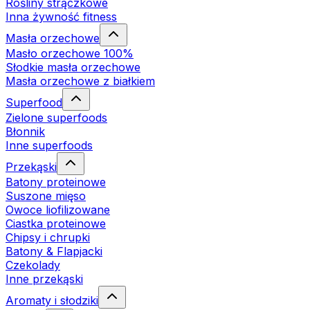
Rośliny strączkowe
Inna żywność fitness
Masła orzechowe
Masło orzechowe 100%
Słodkie masła orzechowe
Masła orzechowe z białkiem
Superfood
Zielone superfoods
Błonnik
Inne superfoods
Przekąski
Batony proteinowe
Suszone mięso
Owoce liofilizowane
Ciastka proteinowe
Chipsy i chrupki
Batony & Flapjacki
Czekolady
Inne przekąski
Aromaty i słodziki