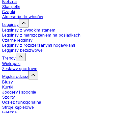
Bielizna
Skarpetki
Czapki
Akcesoria do włosów
Legginsy
Legginsy z wysokim stanem
Legginsy z marszczeniem na pośladkach
Czarne legginsy
Legginsy z rozszerzanymi nogawkami
Legginsy bezszwowe
Trendy
Wielopaki
Zestawy sportowe
Męska odzież
Bluzy
Kurtki
Joggery i spodnie
Szorty
Odzież funkcjonalna
Stroje kąpielowe
Bielizna