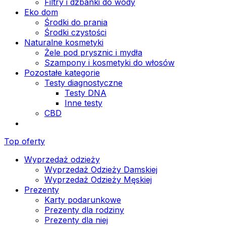
Filtry i dzbanki do wody
Eko dom
Środki do prania
Środki czystości
Naturalne kosmetyki
Żele pod prysznic i mydła
Szampony i kosmetyki do włosów
Pozostałe kategorie
Testy diagnostyczne
Testy DNA
Inne testy
CBD
Top oferty
Wyprzedaż odzieży
Wyprzedaż Odzieży Damskiej
Wyprzedaż Odzieży Męskiej
Prezenty
Karty podarunkowe
Prezenty dla rodziny
Prezenty dla niej