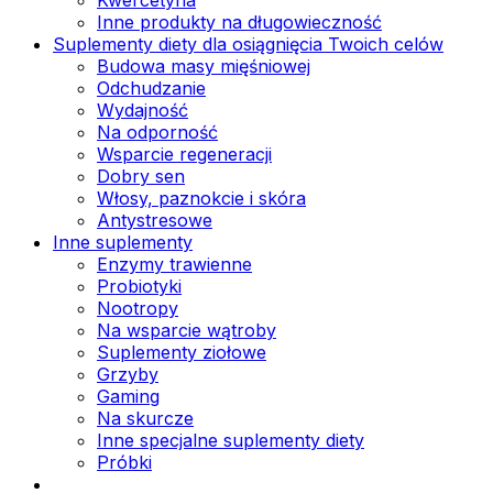
Inne produkty na długowieczność
Suplementy diety dla osiągnięcia Twoich celów
Budowa masy mięśniowej
Odchudzanie
Wydajność
Na odporność
Wsparcie regeneracji
Dobry sen
Włosy, paznokcie i skóra
Antystresowe
Inne suplementy
Enzymy trawienne
Probiotyki
Nootropy
Na wsparcie wątroby
Suplementy ziołowe
Grzyby
Gaming
Na skurcze
Inne specjalne suplementy diety
Próbki