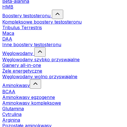
Beta-alanina
HMB
Boostery testosteronu
Kompleksowe boostery testosteronu
Tribulus Terrestris
Maca
DAA
Inne boostery testosteronu
Węglowodany
Węglowodany szybko przyswajalne
Gainery all-in-one
Żele energetyczne
Węglowodany wolno przyswajalne
Aminokwasy
BCAA
Aminokwasy egzogenne
Aminokwasy kompleksowe
Glutamina
Cytrulina
Arginina
Pozostałe aminokwasy