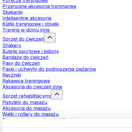
Poręcze treningowe
Przenośne akcesoria treningowe
Skakanki
Inteligentne akcesoria
Klatki treningowe i stojaki
Trening w domu inne
Sprzęt do ćwiczeń
Shakery
Butelki sportowe i bidony
Bandaże do ćwiczeń
Pasy do ćwiczeń
Paski i uchwyty do podnoszenia ciężarów
Ręczniki
Rękawice treningowe
Akcesoria do ćwiczeń inne
Sprzęt rehabilitacyjny
Pistolety do masażu
Akcesoria do masażu
Wałki i rollery do masażu
Pozostałe akcesoria rehabilitacyjne
Torby i plecaki