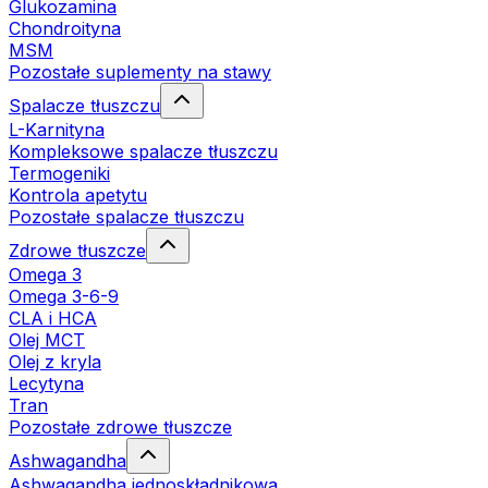
Glukozamina
Chondroityna
MSM
Pozostałe suplementy na stawy
Spalacze tłuszczu
L-Karnityna
Kompleksowe spalacze tłuszczu
Termogeniki
Kontrola apetytu
Pozostałe spalacze tłuszczu
Zdrowe tłuszcze
Omega 3
Omega 3-6-9
CLA i HCA
Olej MCT
Olej z kryla
Lecytyna
Tran
Pozostałe zdrowe tłuszcze
Ashwagandha
Ashwagandha jednoskładnikowa