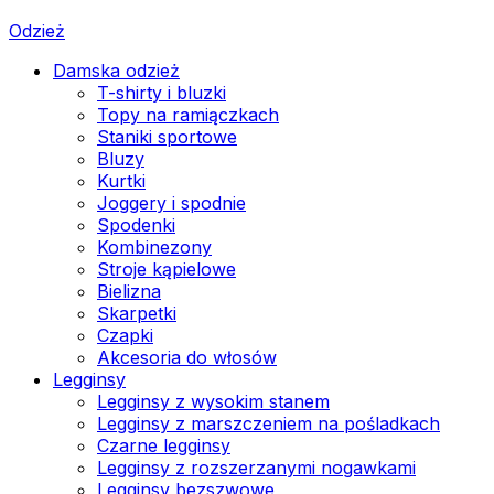
Odzież
Damska odzież
T-shirty i bluzki
Topy na ramiączkach
Staniki sportowe
Bluzy
Kurtki
Joggery i spodnie
Spodenki
Kombinezony
Stroje kąpielowe
Bielizna
Skarpetki
Czapki
Akcesoria do włosów
Legginsy
Legginsy z wysokim stanem
Legginsy z marszczeniem na pośladkach
Czarne legginsy
Legginsy z rozszerzanymi nogawkami
Legginsy bezszwowe