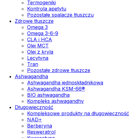
Termogeniki
Kontrola apetytu
Pozostałe spalacze tłuszczu
Zdrowe tłuszcze
Omega 3
Omega 3-6-9
CLA i HCA
Olej MCT
Olej z kryla
Lecytyna
Tran
Pozostałe zdrowe tłuszcze
Ashwagandha
Ashwagandha jednoskładnikowa
Ashwagandha KSM-66®
BIO ashwagandha
Kompleks ashwagandhy
Długowieczność
Kompleksowe produkty na długowieczność
NAD+
Berberyna
Resweratrol
Kwercetyna