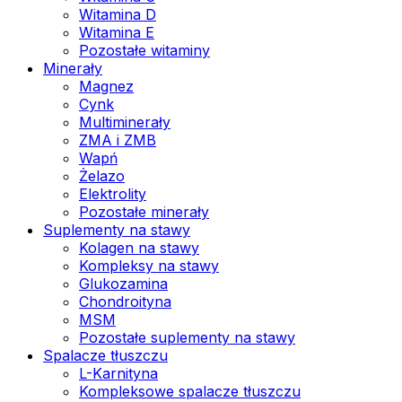
Witamina D
Witamina E
Pozostałe witaminy
Minerały
Magnez
Cynk
Multiminerały
ZMA i ZMB
Wapń
Żelazo
Elektrolity
Pozostałe minerały
Suplementy na stawy
Kolagen na stawy
Kompleksy na stawy
Glukozamina
Chondroityna
MSM
Pozostałe suplementy na stawy
Spalacze tłuszczu
L-Karnityna
Kompleksowe spalacze tłuszczu