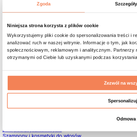
Torby na żywność i akcesoria
Zgoda
Szczegół
Torby na siłownię
Plecaki
Akcesoria dopasowane do aktywności
Niniejsza strona korzysta z plików cookie
Bieganie
Wykorzystujemy pliki cookie do spersonalizowania treści i 
Sporty walki
analizować ruch w naszej witrynie. Informacje o tym, jak k
Kolarstwo
społecznościowym, reklamowym i analitycznym. Partnerzy m
Joga i pilates
Terapia zimnem
otrzymanymi od Ciebie lub uzyskanymi podczas korzystania 
Pływanie
Trekking
Biohacking
Zezwól na wszy
Terapia Światłem Czerwonym
Filtry i dzbanki do wody
Eko dom
Spersonalizu
Środki do prania
Środki czystości
Odmowa
Naturalne kosmetyki
Żele pod prysznic i mydła
Szampony i kosmetyki do włosów