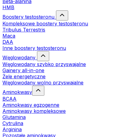
Beta-alanina
HMB
Boostery testosteronu
Kompleksowe boostery testosteronu
Tribulus Terrestris
Maca
DAA
Inne boostery testosteronu
Węglowodany
Węglowodany szybko przyswajalne
Gainery all-in-one
Żele energetyczne
Węglowodany wolno przyswajalne
Aminokwasy
BCAA
Aminokwasy egzogenne
Aminokwasy kompleksowe
Glutamina
Cytrulina
Arginina
Pozostałe aminokwasy