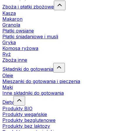
Zboża i płatki zbożowe
Kasza
Makaron
Granola
Płatki owsiane
Płatki śniadaniowe i musli
Gryka
Komosa ryżowa
Ryż
Zboża inne
Składniki do gotowania
Oleje
Mieszanki do gotowania i pieczenia
Mąki
Inne składniki do gotowania
Diety
Produkty BIO
Produkty wegańskie
Produkty bezglutenowe
Produkty bez laktozy