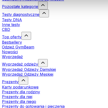
Pozostałe kategorie
Testy diagnostyczne
Testy DNA
Inne testy
CBD
Top oferty
Bestsellery
Odzież GymBeam
Nowości
Wyprzedaż
Wyprzedaż odzieży
Wyprzedaż Odzieży Damskiej
Wyprzedaż Odzieży Męskiej
Prezenty
Karty podarunkowe
Prezenty dla rodziny
Prezenty dla niej
Prezenty dla niego
Prezenty do gotowania i pieczenia