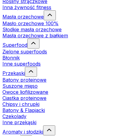
Rośliny strączkowe
Inna żywność fitness
Masła orzechowe
Masło orzechowe 100%
Słodkie masła orzechowe
Masła orzechowe z białkiem
Superfood
Zielone superfoods
Błonnik
Inne superfoods
Przekąski
Batony proteinowe
Suszone mięso
Owoce liofilizowane
Ciastka proteinowe
Chipsy i chrupki
Batony & Flapjacki
Czekolady
Inne przekąski
Aromaty i słodziki