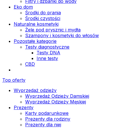
Filtry i dzbanki do wody
Eko dom
Środki do prania
Środki czystości
Naturalne kosmetyki
Żele pod prysznic i mydła
Szampony i kosmetyki do włosów
Pozostałe kategorie
Testy diagnostyczne
Testy DNA
Inne testy
CBD
Top oferty
Wyprzedaż odzieży
Wyprzedaż Odzieży Damskiej
Wyprzedaż Odzieży Męskiej
Prezenty
Karty podarunkowe
Prezenty dla rodziny
Prezenty dla niej