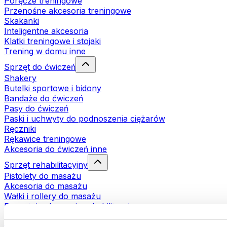
Poręcze treningowe
Przenośne akcesoria treningowe
Skakanki
Inteligentne akcesoria
Klatki treningowe i stojaki
Trening w domu inne
Sprzęt do ćwiczeń
Shakery
Butelki sportowe i bidony
Bandaże do ćwiczeń
Pasy do ćwiczeń
Paski i uchwyty do podnoszenia ciężarów
Ręczniki
Rękawice treningowe
Akcesoria do ćwiczeń inne
Sprzęt rehabilitacyjny
Pistolety do masażu
Akcesoria do masażu
Wałki i rollery do masażu
Pozostałe akcesoria rehabilitacyjne
Torby i plecaki