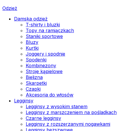
Odzież
Damska odzież
T-shirty i bluzki
Topy na ramiączkach
Staniki sportowe
Bluzy
Kurtki
Joggery i spodnie
Spodenki
Kombinezony
Stroje kąpielowe
Bielizna
Skarpetki
Czapki
Akcesoria do włosów
Legginsy
Legginsy z wysokim stanem
Legginsy z marszczeniem na pośladkach
Czarne legginsy
Legginsy z rozszerzanymi nogawkami
Legginsy bezszwowe