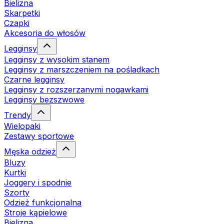
Bielizna
Skarpetki
Czapki
Akcesoria do włosów
Legginsy
Legginsy z wysokim stanem
Legginsy z marszczeniem na pośladkach
Czarne legginsy
Legginsy z rozszerzanymi nogawkami
Legginsy bezszwowe
Trendy
Wielopaki
Zestawy sportowe
Męska odzież
Bluzy
Kurtki
Joggery i spodnie
Szorty
Odzież funkcjonalna
Stroje kąpielowe
Bielizna