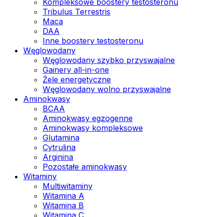
Kompleksowe boostery testosteronu
Tribulus Terrestris
Maca
DAA
Inne boostery testosteronu
Węglowodany
Węglowodany szybko przyswajalne
Gainery all-in-one
Żele energetyczne
Węglowodany wolno przyswajalne
Aminokwasy
BCAA
Aminokwasy egzogenne
Aminokwasy kompleksowe
Glutamina
Cytrulina
Arginina
Pozostałe aminokwasy
Witaminy
Multiwitaminy
Witamina A
Witamina B
Witamina C