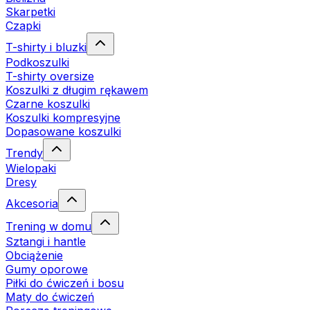
Skarpetki
Czapki
T-shirty i bluzki
Podkoszulki
T-shirty oversize
Koszulki z długim rękawem
Czarne koszulki
Koszulki kompresyjne
Dopasowane koszulki
Trendy
Wielopaki
Dresy
Akcesoria
Trening w domu
Sztangi i hantle
Obciążenie
Gumy oporowe
Piłki do ćwiczeń i bosu
Maty do ćwiczeń