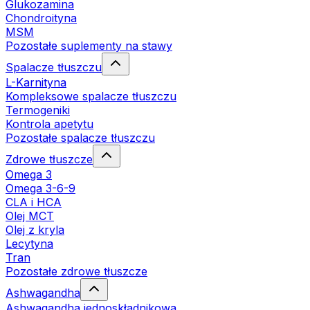
Glukozamina
Chondroityna
MSM
Pozostałe suplementy na stawy
Spalacze tłuszczu
L-Karnityna
Kompleksowe spalacze tłuszczu
Termogeniki
Kontrola apetytu
Pozostałe spalacze tłuszczu
Zdrowe tłuszcze
Omega 3
Omega 3-6-9
CLA i HCA
Olej MCT
Olej z kryla
Lecytyna
Tran
Pozostałe zdrowe tłuszcze
Ashwagandha
Ashwagandha jednoskładnikowa