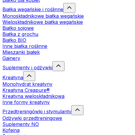
Białko dla kobiet
Białka wegańskie i roślinne
Monoskładnikowe białka wegańskie
Wieloskładnikowe białka wegańskie
Białko sojowe
Białka z grochu
Białko BIO
Inne białka roślinne
Mieszanki białek
Gainery
Suplementy i odżywki
Kreatyna
Monohydrat kreatyny
Kreatyna Creapure®
Kreatyna wieloskładnikowa
Inne formy kreatyny
Przedtreningówki i stymulanty
Odżywki przedtreningowe
Suplementy NO
Kofeina