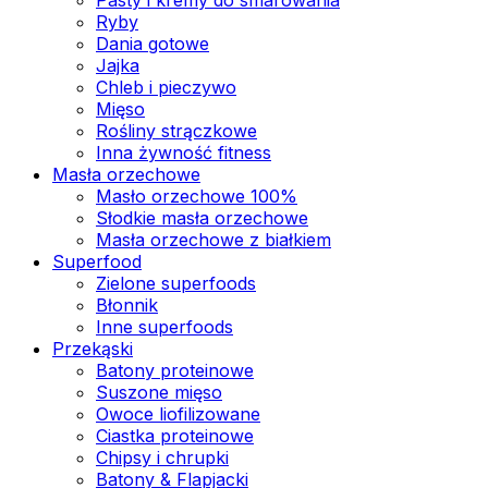
Ryby
Dania gotowe
Jajka
Chleb i pieczywo
Mięso
Rośliny strączkowe
Inna żywność fitness
Masła orzechowe
Masło orzechowe 100%
Słodkie masła orzechowe
Masła orzechowe z białkiem
Superfood
Zielone superfoods
Błonnik
Inne superfoods
Przekąski
Batony proteinowe
Suszone mięso
Owoce liofilizowane
Ciastka proteinowe
Chipsy i chrupki
Batony & Flapjacki