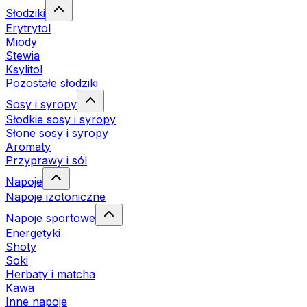
Słodziki
Erytrytol
Miody
Stewia
Ksylitol
Pozostałe słodziki
Sosy i syropy
Słodkie sosy i syropy
Słone sosy i syropy
Aromaty
Przyprawy i sól
Napoje
Napoje izotoniczne
Napoje sportowe
Energetyki
Shoty
Soki
Herbaty i matcha
Kawa
Inne napoje