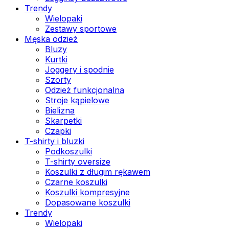
Trendy
Wielopaki
Zestawy sportowe
Męska odzież
Bluzy
Kurtki
Joggery i spodnie
Szorty
Odzież funkcjonalna
Stroje kąpielowe
Bielizna
Skarpetki
Czapki
T-shirty i bluzki
Podkoszulki
T-shirty oversize
Koszulki z długim rękawem
Czarne koszulki
Koszulki kompresyjne
Dopasowane koszulki
Trendy
Wielopaki