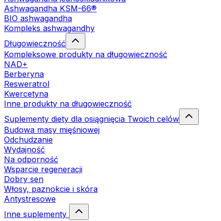
Ashwagandha KSM-66®
BIO ashwagandha
Kompleks ashwagandhy
Długowieczność
Kompleksowe produkty na długowieczność
NAD+
Berberyna
Resweratrol
Kwercetyna
Inne produkty na długowieczność
Suplementy diety dla osiągnięcia Twoich celów
Budowa masy mięśniowej
Odchudzanie
Wydajność
Na odporność
Wsparcie regeneracji
Dobry sen
Włosy, paznokcie i skóra
Antystresowe
Inne suplementy