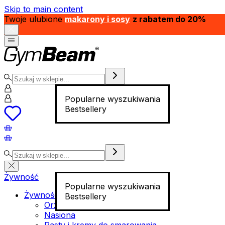
Skip to main content
Twoje ulubione
makarony i sosy
z rabatem do 20%
Popularne wyszukiwania
Bestsellery
Żywność
Popularne wyszukiwania
Żywność funkcjonalna
Bestsellery
Orzechy
Nasiona
Pasty i kremy do smarowania