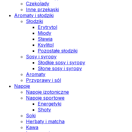
Czekolady
Inne przekąski
Aromaty i słodziki
Słodziki
Erytrytol
Miody
Stewia
Ksylitol
Pozostałe słodziki
Sosy i syropy
Słodkie sosy i syropy
Słone sosy i syropy
Aromaty
Przyprawy i sól
Napoje
Napoje izotoniczne
Napoje sportowe
Energetyki
Shoty
Soki
Herbaty i matcha
Kawa