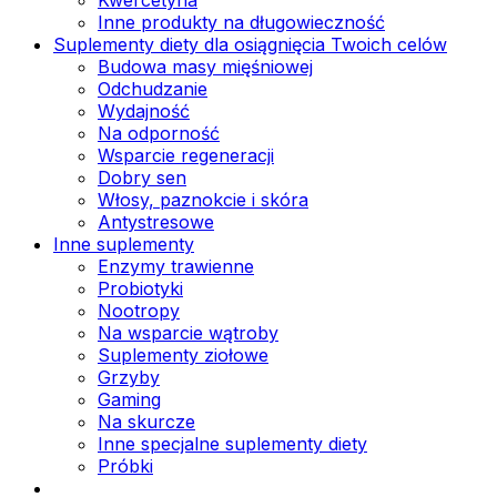
Inne produkty na długowieczność
Suplementy diety dla osiągnięcia Twoich celów
Budowa masy mięśniowej
Odchudzanie
Wydajność
Na odporność
Wsparcie regeneracji
Dobry sen
Włosy, paznokcie i skóra
Antystresowe
Inne suplementy
Enzymy trawienne
Probiotyki
Nootropy
Na wsparcie wątroby
Suplementy ziołowe
Grzyby
Gaming
Na skurcze
Inne specjalne suplementy diety
Próbki