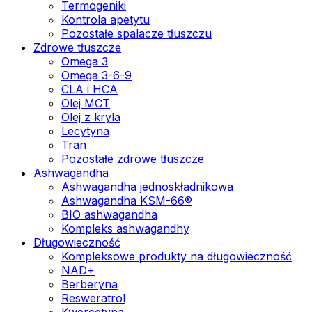
Termogeniki
Kontrola apetytu
Pozostałe spalacze tłuszczu
Zdrowe tłuszcze
Omega 3
Omega 3-6-9
CLA i HCA
Olej MCT
Olej z kryla
Lecytyna
Tran
Pozostałe zdrowe tłuszcze
Ashwagandha
Ashwagandha jednoskładnikowa
Ashwagandha KSM-66®
BIO ashwagandha
Kompleks ashwagandhy
Długowieczność
Kompleksowe produkty na długowieczność
NAD+
Berberyna
Resweratrol
Kwercetyna